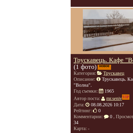
Трускавець. Кафе "В
(1 фото)
новое
Категория:
Трускавец
Описание:
Трускавець. К
"Волна".
Год съемки:
1965
VIP
Автор поста:
mr.seniv
Дата:
08.08.2026 10:17
Рейтинг:
0
Комментарии:
0
, Просмо
34
Карта: -