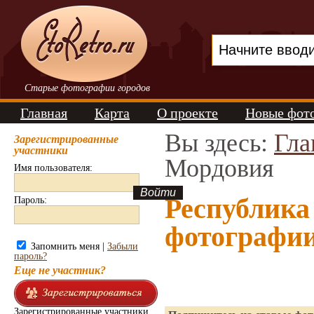
Старые фотографии городов
Главная
Карта
О проекте
Новые фот
Вы здесь:
Гла
Зарегистрированные
участники
Мордовия
Имя пользователя:
Республика
Пароль:
фотографи
Запомнить меня |
Забыли
пароль?
Еще не участник?
Зарегистрированные участники