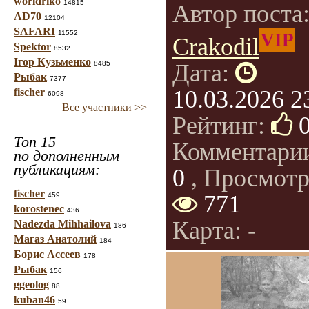
worldriko
14815
Автор поста
AD70
12104
SAFARI
11552
VIP
Crakodil
Spektor
8532
Ігор Кузьменко
8485
Дата:
Рыбак
7377
10.03.2026 2
fischer
6098
Все участники >>
Рейтинг:
Топ 15
Комментари
по дополненным
публикациям:
0
, Просмотр
fischer
771
459
korostenec
436
Карта: -
Nadezda Mihhailova
186
Магаз Анатолий
184
Борис Ассеев
178
Рыбак
156
ggeolog
88
kuban46
59