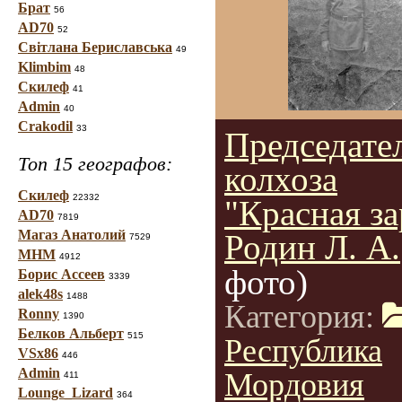
Брат
56
AD70
52
Світлана Бериславська
49
Klimbim
48
Скилеф
41
Admin
40
Crakodil
33
Председате
Топ 15 географов:
колхоза
Скилеф
22332
"Красная за
AD70
7819
Магаз Анатолий
Родин Л. А.
7529
МНМ
4912
фото)
Борис Ассеев
3339
alek48s
1488
Категория:
Ronny
1390
Белков Альберт
515
Республика
VSx86
446
Admin
Мордовия
411
Lounge_Lizard
364