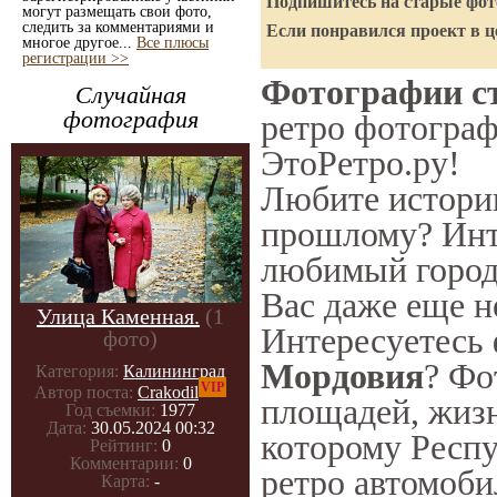
Подпишитесь на старые фото
могут размещать свои фото,
следить за комментариями и
Если понравился проект в ц
многое другое...
Все плюсы
регистрации >>
Фотографии ст
Случайная
фотография
ретро фотограф
ЭтоРетро.ру!
Любите историю
прошлому? Инт
любимый город 
Вас даже еще н
Улица Каменная.
(1
Интересуетесь
фото)
Мордовия
? Фо
Категория:
Калининград
VIP
Автор поста:
Crakodil
площадей, жизн
Год съемки:
1977
Дата:
30.05.2024 00:32
которому Респу
Рейтинг:
0
Комментарии:
0
ретро автомоби
Карта:
-