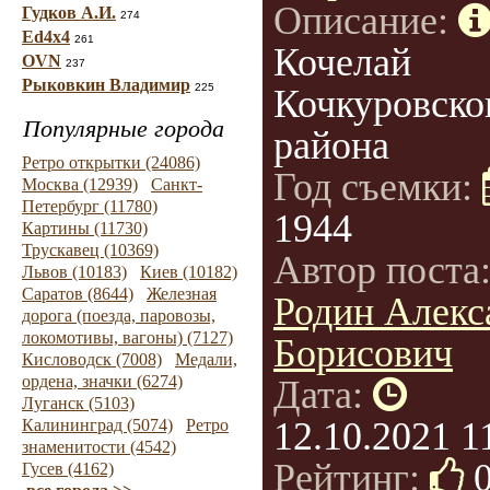
Описание:
Гудков А.И.
274
Ed4x4
261
Кочелай
OVN
237
Рыковкин Владимир
225
Кочкуровско
Популярные города
района
Ретро открытки (24086)
Год съемки:
Москва (12939)
Санкт-
Петербург (11780)
1944
Картины (11730)
Трускавец (10369)
Автор поста
Львов (10183)
Киев (10182)
Саратов (8644)
Железная
Родин Алекс
дорога (поезда, паровозы,
локомотивы, вагоны) (7127)
Борисович
Кисловодск (7008)
Медали,
ордена, значки (6274)
Дата:
Луганск (5103)
12.10.2021 1
Калининград (5074)
Ретро
знаменитости (4542)
Рейтинг:
Гусев (4162)