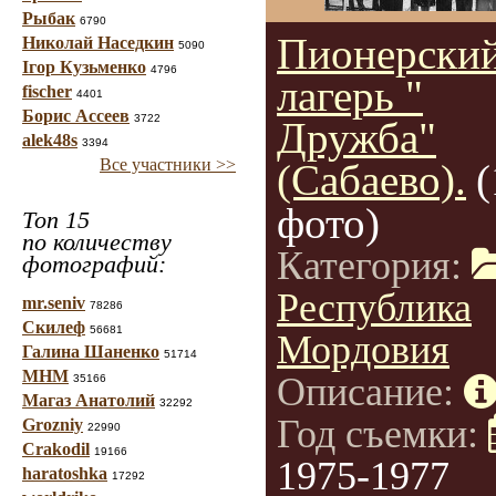
Рыбак
6790
Пионерски
Николай Наседкин
5090
Ігор Кузьменко
4796
лагерь "
fischer
4401
Борис Ассеев
3722
Дружба"
alek48s
3394
Все участники >>
(Сабаево).
(
фото)
Топ 15
по количеству
Категория:
фотографий:
Республика
mr.seniv
78286
Скилеф
56681
Мордовия
Галина Шаненко
51714
МНМ
Описание:
35166
Магаз Анатолий
32292
Год съемки:
Grozniy
22990
Crakodil
19166
1975-1977
haratoshka
17292