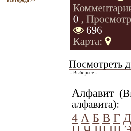
все города >>
Комментари
0
, Просмотр
696
Карта:
Посмотреть д
Алфавит
(Вы
алфавита):
4
А
Б
В
Г
Ц
Ч
Ш
Щ