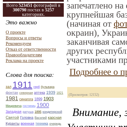
запечатлено на
Всего
523451
фотографий в
300790
постах в
5257
крупнейшая баз
категориях.
(начиная от
фо
Это важно
окраин), Украи
О проекте
Вопросы и ответы
заканчивая само
Рекомендуем
других республ
Отказ от ответственности
Правообладателям
участниками пр
Реклама на проекте
Подробнее о п
Слова для поиска:
1911
зал
герб
бульвара
1939
фонтан
северная
аптека
1821
(Просмотров: 12152)
1981
1903
1899
синагога
1900
Мицкевича
гостиниц
Внимание, з
Западная
ратуша
1895
кондитерской
Святой
карсная
Головна
Василий
Куранты
военная
техника
очередь