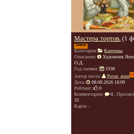
Мастера тортов.
(1 ф
новое
Категория:
Картины
Описание:
Художник Яно
О.Д.
Год съемки:
1938
V
Автор поста:
Povar_guns
Дата:
08.08.2026 18:09
Рейтинг:
0
Комментарии:
0
, Просмо
35
Карта: -