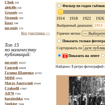
Chuk
220
Фильтр по годам съёмки
alek48s
216
Grozniy
212
Strannic
1914
1918
1922
1926
202
Брат
198
Выбранный диапазон:
mr.seniv
174
Все участники >>
Горячие метки:
Показать только фотогра
Топ 15
Сортировать по
по количеству
публикаций:
Показать на ленте
mr.seniv
45237
Найдено:
5
ретро фотографий
Скилеф
40848
Галина Шаненко
32703
МНМ
26542
Магаз Анатолий
25449
Crakodil
17967
AD70
7743
haratoshka
7618
Spektor
7249