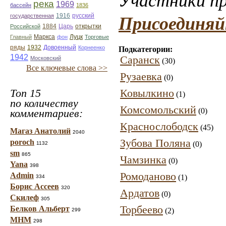
Участники пр
река
1969
бассейн
1836
1916
государственная
русский
Присоединяй
Царь
Российской
1884
открытки
Главный
Маркса
фон
Луцк
Торговые
ряды
1932
Довоенный
Корнеенко
Подкатегории:
1942
Саранск
Московский
(30)
Все ключевые слова >>
Рузаевка
(0)
Топ 15
Ковылкино
(1)
по количеству
Комсомольский
(0)
комментариев:
Краснослободск
(45)
Магаз Анатолий
2040
Зубова Поляна
poroch
(0)
1132
sm
865
Чамзинка
(0)
Yana
398
Ромоданово
Admin
(1)
334
Борис Ассеев
320
Ардатов
(0)
Скилеф
305
Торбеево
Белков Альберт
(2)
299
МНМ
298