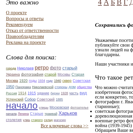
4
А
Б
В
Г
Это важно
О проекте
Вопросы и ответы
Рекомендуем
Сохранились фо
Отказ от ответственности
Правообладателям
Уважаемые посетит
Реклама на проекте
публикуйте свои ф
узнали людей на ф
благодарны.
Слова для поиска:
Наши участники им
ретро
фото
старый
Николаев
города
фотография
Украина
Старая
старой
Москвы
Что такое ре
Москва
1920
годы
сквер
1934
году
1940
Советская
1950
дом
Что можно считат
Панорама
Николаевской
стороны
общества
изобретения фотос
вид
1914
1915
здание
Россия
биржи
1928
часть
если конкретно, то
Собор
Успенский
Советский
1885
фотографии г. Ява
начало
старинные);
улицы
Московская
фотоателье
советская фотограф
Харьков
Старые
начала
Ленина
трамвай
дореволюционная ф
столетия
улиц
старого
склад
магазин
военные ретро фот
война (1939-1945)
Все ключевые слова >>
Обращаем Ваше вн