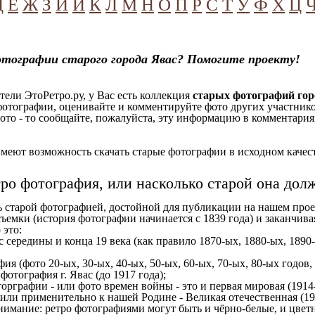
Д
Е
Ж
З
И
Й
К
Л
М
Н
О
П
Р
С
Т
У
Ф
Х
Ц
тографии старого города Явас? Помогите проекту!
ели ЭтоРетро.ру, у Вас есть коллекция
старых фотографий гор
отографии, оценивайте и комментируйте фото других участников
ото - то сообщайте, пожалуйста, эту информацию в комментариях
еют возможность скачать старые фотографии в исходном качеств
тро фотография, или насколько старой она дол
ь старой фотографией, достойной для публикации на нашем прое
ъемки (история фотографии начинается с 1839 года) и заканчивая
 это:
с середины и конца 19 века (как правило 1870-ых, 1880-ых, 1890-
ия (фото 20-ых, 30-ых, 40-ых, 50-ых, 60-ых, 70-ых, 80-ых годов,
отография г. Явас (до 1917 года);
орграфии - или фото времен войны - это и первая мировая (1914-
 или применительно к нашей Родине - Великая отечественная (1
имание: ретро фотографиями могут быть и чёрно-белые, и цветн