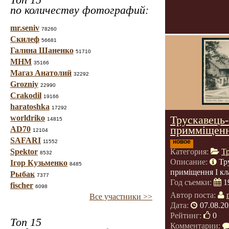
по количеству фотографий:
mr.seniv
78260
Скилеф
56681
Галина Шаненко
51710
МНМ
35166
Магаз Анатолий
32292
Grozniy
22990
Crakodil
19166
haratoshka
17292
worldriko
Трускавець-
14815
примміщення
AD70
12104
SAFARI
новое
11552
Spektor
Категория:
Т
8532
Описание:
Тр
Ігор Кузьменко
8485
приміщення I кл
Рыбак
7377
Год съемки:
1
fischer
6098
Автор поста:
Все участники >>
Дата:
07.08.20
Рейтинг:
0
Топ 15
Комментарии: