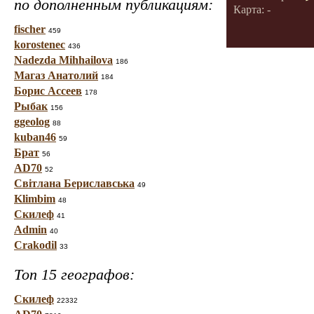
по дополненным публикациям:
Карта: -
fischer
459
korostenec
436
Nadezda Mihhailova
186
Магаз Анатолий
184
Борис Ассеев
178
Рыбак
156
ggeolog
88
kuban46
59
Брат
56
AD70
52
Світлана Бериславська
49
Klimbim
48
Скилеф
41
Admin
40
Crakodil
33
Топ 15 географов:
Скилеф
22332