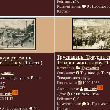
Рейтинг:
0
Комментарии:
0
, Просмотр
Карта: -
Трускавець. Траурна с
курорт. Ванне
 I класу.
(1 фото)
Товариського клубу.
(1
Категория:
Трускавец
рускавец
Описание:
Трускавець. Трау
ускавецць-курорт. Ванне
Товариського клубу.
асу.
Год съемки:
1929-1938
937
VIP
Автор поста:
mr.seniv
VIP
mr.seniv
Дата:
07.08.2026 10:54
26 11:15
Рейтинг:
0
Комментарии:
0
, Просмотр
0
, Просмотров:
7
Карта: -