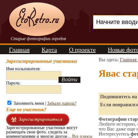
Старые фотографии городов
Главная
Карта
О проекте
Новые фот
Вы здесь:
Главная
Зарегистрированные участники
Имя пользователя:
Явас ст
Пароль:
Подпишитесь на 
Запомнить меня |
Забыли пароль?
Если понравился
Еще не участник?
Фотографии старо
Любите историю, 
Зарегистрированные участники могут
что Вас даже еще 
размещать свои фото, следить за
Интересуетесь
фот
комментариями и многое другое...
Все плюсы