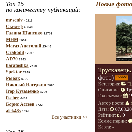
Топ 15
Новые фото
по количеству публикаций:
mr.seniv
45211
Скилеф
40848
Галина Шаненко
32703
МНМ
26542
Магаз Анатолий
25449
Crakodil
17967
AD70
7743
haratoshka
7618
Трускавець.
Spektor
7249
фото)
новое
Рыбак
6790
Категория:
Т
Николай Наседкин
5090
Описание:
Тр
Ігор Кузьменко
4796
Год съемки:
1
fischer
4401
Автор поста:
Борис Ассеев
3722
Дата:
07.08.20
alek48s
3394
Рейтинг:
0
Все участники >>
Комментарии:
Карта: -
Топ 15