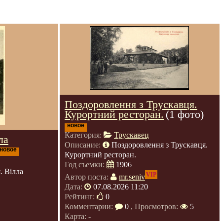
Поздоровлення з Трускавця.
Курортний ресторан.
(1 фото)
новое
Категория:
Трускавец
ла
Описание:
Поздоровлення з Трускавця.
новое
Курортний ресторан.
Год съемки:
1906
. Вілла
VIP
Автор поста:
mr.seniv
Дата:
07.08.2026 11:20
Рейтинг:
0
Комментарии:
0
, Просмотров:
5
Карта: -