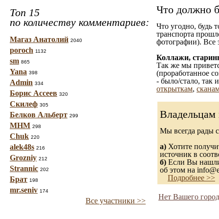
Что должно б
Топ 15
по количеству комментариев:
Что угодно, будь 
транспорта прошл
Магаз Анатолий
2040
фотографии). Все 
poroch
1132
Коллажи, старин
sm
865
Так же мы приветс
Yana
(проработанное со
398
- было/стало, так
Admin
334
открыткам
,
сканам
Борис Ассеев
320
Скилеф
305
Владельцам 
Белков Альберт
299
МНМ
298
Мы всегда рады 
Chuk
220
а)
Хотите получит
alek48s
216
источник в соот
Grozniy
212
б)
Если Вы нашли 
Strannic
об этом на info@e
202
Подробнее >>
Брат
198
mr.seniv
174
Нет Вашего город
Все участники >>