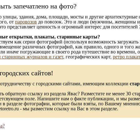
ыть запечатлено на фото?
то улицы, здания, дома, площади, мосты и другие архитектурные
ого, от
паровозов
до повозок. Это и люди (мужчины, женщины и д
это представляет ценность и огромный интерес для посетителей 
ные открытки, плакаты, старинные карты?
твуем как серии фотографий (используя возможность загружать 
вмещение различных фотографий, как правило, одного и того же
 или иначе погружающие в своего рода путешествие во времени, 
 старинных журналов и газет
, географических карт,
ретро плака
городских сайтов!
сотрудничеству с городскими сайтами, имеющим коллекции
стар
ь обратную ссылку из раздела Явас? Разместите не менее 30 ста
ветсвующем поле. Напишите нам о факте публикации, и мы разме
в разделе фотографии, которые были взяты, по Вашему мнению, 
toretro.ru - мы разместим ссылку на Вас в этом разделе.
а?