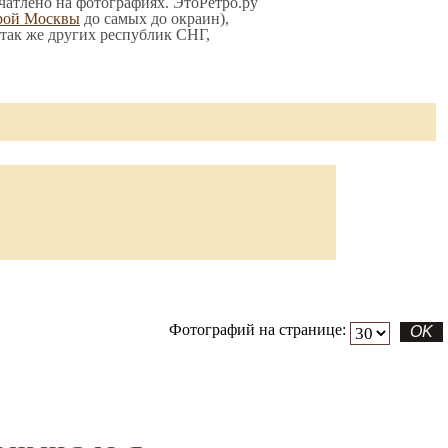
ечатлено на фотографиях. ЭтоРетро.ру
рой Москвы
до самых до окраин),
а так же других республик СНГ,
Фотографий на странице: