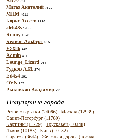
AD70
7819
Магаз Анатолий
7529
МНМ
4912
Борис Ассеев
3339
alek48s
1488
Ronny
1390
Белков Альберт
515
VSx86
446
Admin
411
Lounge_Lizard
364
Гудков А.И.
274
Ed4x4
261
OVN
237
Рыковкин Владимир
225
Популярные города
Ретро открытки (24086)
Москва (12939)
Санкт-Петербург (11780)
Картины (11729)
Трускавец (10348)
Львов (10183)
Киев (10182)
Саратов (8644)
Железная дорога (поезда,