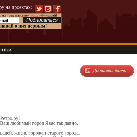
ру на проектах:
 на нашу рассылку
новых
публикаций!
знавай о них первым!
ники
оРетро.ру!
 Ваш любимый город Явас так давно,
щадей, жизнь горожан старого города,