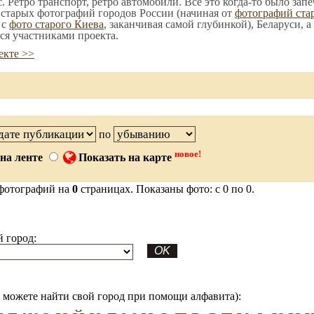
. Ретро транспорт, ретро автомобили. Все это когда-то было зап
 старых фотографий городов России (начиная от
фотографий ста
 с
фото старого Киева
, заканчивая самой глубинкой), Беларуси, 
ся участниками проекта.
екте >>
по
новое!
на ленте
Показать на карте
фотографий на
0
страницах. Показаны фото: с 0 по 0.
 город:
можете найти свой город при помощи алфавита):