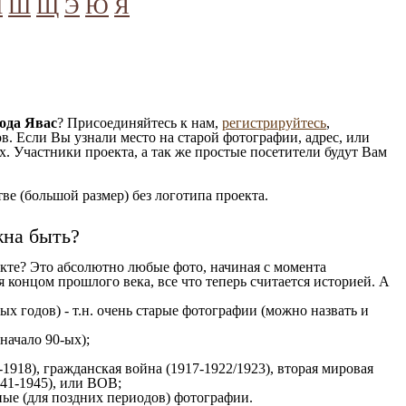
Ч
Ш
Щ
Э
Ю
Я
ода Явас
? Присоединяйтесь к нам,
регистрируйтесь
,
. Если Вы узнали место на старой фотографии, адрес, или
. Участники проекта, а так же простые посетители будут Вам
е (большой размер) без логотипа проекта.
жна быть?
кте? Это абсолютно любые фото, начиная c момента
 концом прошлого века, все что теперь считается историей. А
ых годов) - т.н. очень старые фотографии (можно назвать и
 начало 90-ых);
1918), гражданская война (1917-1922/1923), вторая мировая
941-1945), или ВОВ;
ые (для поздних периодов) фотографии.