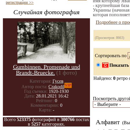
имя которому Явас
регистрации >>
- крупнейшая база
Украины (начиная
Случайная фотография
которая пополняет
Подробнее о про
(Просмотров: 8663)
Сортировать по
Показать 
Gumbinnen. Promenade und
Brandt-Bruecke.
(1 фото)
Найдено:
0
ретро 
Категория:
Гусев
VIP
Автор поста:
Crakodil
Год съемки:
1920-1930
Дата:
28.01.2021 16:42
Посмотреть другой
Рейтинг:
0
Комментарии:
0
Карта:
-
Всего
523375
фотографий в
300766
постах
Алфавит
(Вы 
в
5257
категориях.