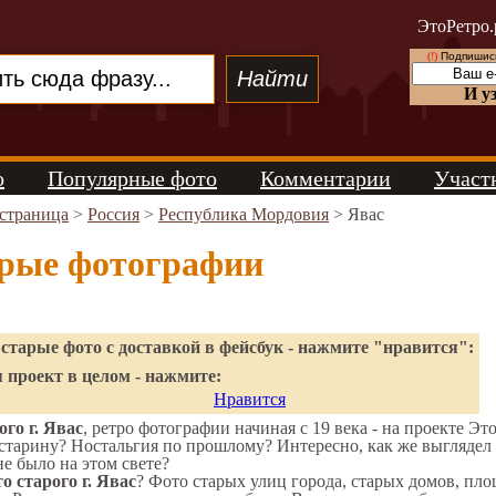
ЭтоРетро.
(!)
Подпишись
И у
о
Популярные фото
Комментарии
Участ
 страница
>
Россия
>
Республика Мордовия
> Явас
арые фотографии
старые фото с доставкой в фейсбук - нажмите "нравится":
 проект в целом - нажмите:
Нравится
го г. Явас
, ретро фотографии начиная с 19 века - на проекте Эт
старину? Ностальгия по прошлому? Интересно, как же выглядел
не было на этом свете?
о старого г. Явас
? Фото старых улиц города, старых домов, пло