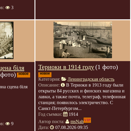
ов:
3
Териоки в 1914 году
(1 фото)
цена біля
 фото)
новое
новое
Категория:
Ленинградская область
Описание:
В Териоки в 1913 году были
рна сцена біля
открыты 84 русских и финских магазина и
лавки, а также почта, телеграф, телефонная
станция; появилось электричество. С
Санкт-Петербургом...
Год съемки:
1914
VIP
Автор поста:
msNah
ов:
9
Дата:
07.08.2026 09:35