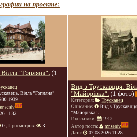
графии на проекте:
 Вілла "Гопляна".
(1
Вид з Трускавцця. Віл
рускавец
"Майорівка".
(1 фото)
ускавець. Вілла "Гопляна".
930-1939
Категория:
Трускавец
VIP
Описание:
Вид з Трускавцця
mr.seniv
"Майорівка".
26 11:32
Год съемки:
1912
VIP
0
, Просмотров:
3
Автор поста:
mr.seniv
Дата:
07.08.2026 11:28