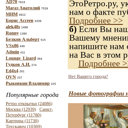
ЭтоРетро.ру, 
AD70
7819
Магаз Анатолий
7529
нам о факте пу
МНМ
4912
Подробнее >>
Борис Ассеев
3339
б)
Если Вы нашл
alek48s
1488
Ronny
1390
Вашему мнению,
Белков Альберт
515
напишите нам о
VSx86
446
Admin
на Вас в этом р
411
Lounge_Lizard
364
Подробнее >
Гудков А.И.
274
Ed4x4
261
Нет Вашего города?
OVN
237
Рыковкин Владимир
225
Новые фотографии н
Популярные города
Ретро открытки (24086)
Москва (12939)
Санкт-
Петербург (11780)
Картины (11730)
Трускавец (10369)