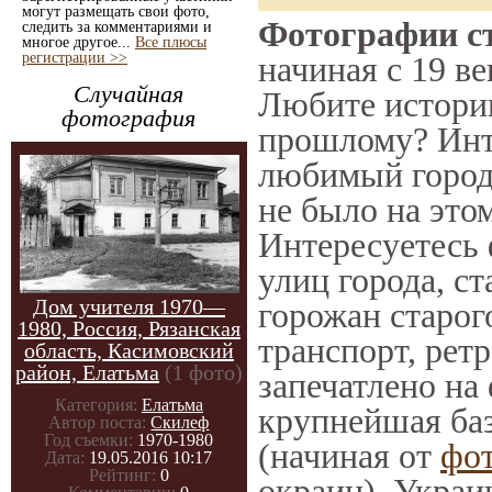
могут размещать свои фото,
Фотографии ст
следить за комментариями и
многое другое...
Все плюсы
регистрации >>
начиная с 19 ве
Случайная
Любите историю
фотография
прошлому? Инт
любимый город 
не было на этом
Интересуетесь
улиц города, с
Дом учителя 1970—
горожан старог
1980, Россия, Рязанская
транспорт, ретр
область, Касимовский
район, Елатьма
(1 фото)
запечатлено на
Категория:
Елатьма
крупнейшая баз
Автор поста:
Скилеф
Год съемки:
1970-1980
(начиная от
фо
Дата:
19.05.2016 10:17
Рейтинг:
0
окраин), Украи