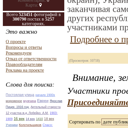
Комментарии:
0
Карта:
заканчивая само
Всего
523451
фотографий в
других республ
300790
постах в
5257
категориях.
участниками пр
Это важно
Подробнее о п
О проекте
Вопросы и ответы
Рекомендуем
Отказ от ответственности
(Просмотров: 10718)
Правообладателям
Реклама на проекте
Внимание, зе
Слова для поиска:
Участники прое
Постоялая улица
начало 1900х
Присоединяйте
Евреи
мороженое
мужчина
Ярослав
Пицек .1916 год.
Артельный староста
12 участка ж.д. Лобейко. А.М.
1903-
16 век
18 век
1909
14 век
1410
Сортировать по
Ученики
Колотильшиков
Спасо-