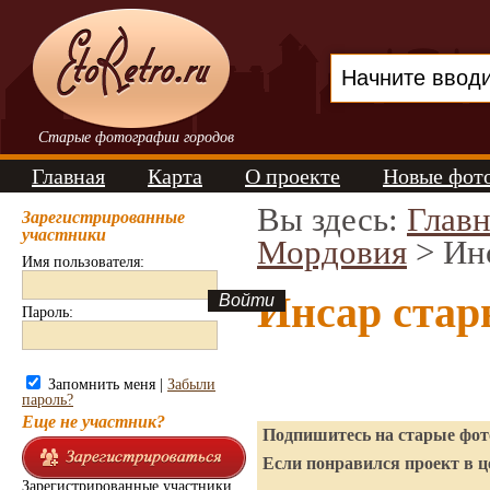
Старые фотографии городов
Главная
Карта
О проекте
Новые фот
Вы здесь:
Главн
Зарегистрированные
участники
Мордовия
> Ин
Имя пользователя:
Инсар стар
Пароль:
Запомнить меня |
Забыли
пароль?
Еще не участник?
Подпишитесь на старые фото
Если понравился проект в ц
Зарегистрированные участники