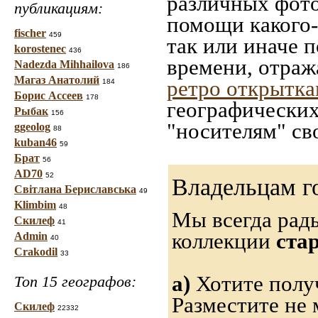
различных фото
публикациям:
помощи какого-л
fischer
459
так или иначе 
korostenec
436
времени, отраж
Nadezda Mihhailova
186
Магаз Анатолий
ретро открытк
184
Борис Ассеев
178
географических
Рыбак
156
"носителям" св
ggeolog
88
kuban46
59
Брат
56
AD70
52
Владельцам г
Світлана Бериславська
49
Klimbim
48
Мы всегда рад
Скилеф
41
коллекции
ста
Admin
40
Crakodil
33
а)
Хотите получ
Топ 15 географов:
Разместите не 
Скилеф
22332