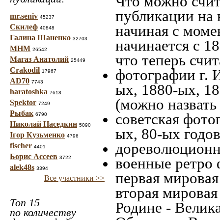
Что можно счит
публикации на 
mr.seniv
45237
начиная c моме
Скилеф
40848
Галина Шаненко
32703
начинается с 18
МНМ
26542
что теперь счит
Магаз Анатолий
25449
Crakodil
фотографии г. 
17967
AD70
7743
ых, 1880-ых, 18
haratoshka
7618
(можно назвать
Spektor
7249
Рыбак
советская фотог
6790
Николай Наседкин
5090
ых, 80-ых годов
Ігор Кузьменко
4796
дореволюционна
fischer
4401
Борис Ассеев
3722
военные ретро 
alek48s
3394
первая мировая 
Все участники >>
вторая мировая
Топ 15
Родине - Велик
по количеству