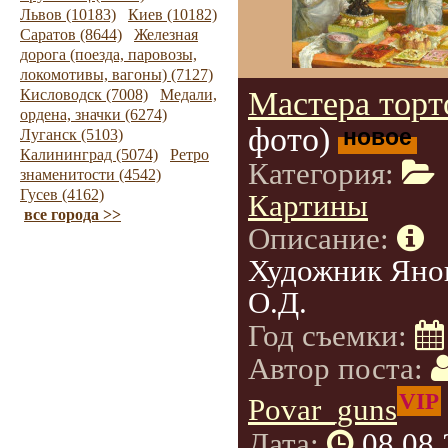
Львов (10183)
Киев (10182)
Саратов (8644)
Железная
дорога (поезда, паровозы,
локомотивы, вагоны) (7127)
Мастера торт
Кисловодск (7008)
Медали,
ордена, значки (6274)
фото)
новое
Луганск (5103)
Калининград (5074)
Ретро
Категория:
знаменитости (4542)
Гусев (4162)
Картины
все города >>
Описание:
Художник Яно
О.Д.
Год съемки:
Автор поста:
VIP
Povar_guns
Дата:
08.08