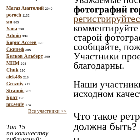
фотографий го
Магаз Анатолий
2040
poroch
регистрируйтес
1132
sm
865
комментируйте 
Yana
398
старой фотограф
Admin
334
Борис Ассеев
320
сообщайте, пож
Скилеф
305
Участники прое
Белков Альберт
299
благодарны.
МНМ
298
Chuk
220
alek48s
216
Наши участники
Grozniy
212
Strannic
исходном качес
202
Брат
198
mr.seniv
174
Все участники >>
Что такое рет
должна быть?
Топ 15
по количеству
публикаций: