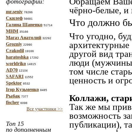
Обращаем Ваше
фотографий:
чёрно-белые, и
mr.seniv
78286
Скилеф
56681
Что должно бы
Галина Шаненко
51714
МНМ
35166
Что угодно, буд
Магаз Анатолий
32292
архитектурные 
Grozniy
22990
Crakodil
другой вид тра
19166
haratoshka
17292
люди (мужчины,
worldriko
14815
том числе стар
AD70
12104
SAFARI
ценность и огр
11552
Spektor
8532
Ігор Кузьменко
8485
Коллажи, стар
Рыбак
7377
fischer
6098
Так же мы прив
Все участники >>
возможность за
публикации), т
Топ 15
по дополненным