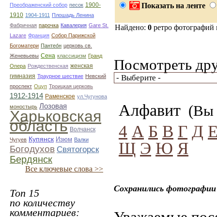
1900-
Показать на ленте
Преображенский собор
песок
1910
1904-1911
Плошадь Ленина
Фабричная
парочка
Кавалерия
Gare St.
Найдено:
0
ретро фотографий
Lazare
Франция
Собор Парижской
Богоматери
Пантео́н
церковь св.
Сена
Женевьевы
классицизм
Гранд
Посмотреть дру
женская
Опера
Рождественская
гимназия
Траурное шествие
Невский
проспект
Оцуп
Троицкая церковь
1912-1914
Раменское
ул.Чугунова
Алфавит
Лозовая
(Вы 
моностырь
Харьковская
область
4
А
Б
В
Г
Д
Волчанск
Купянск
Изюм
Чугуев
Валки
Щ
Э
Ю
Я
Богодухов
Святогорск
Бердянск
Все ключевые слова >>
Сохранились фотографии 
Топ 15
по количеству
комментариев:
Уважаемые посе