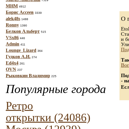
7529
МНМ
4912
Борис Ассеев
3339
О 
alek48s
1488
Ronny
1390
Eto
Белков Альберт
515
Ста
VSx86
и б
446
Admin
Ули
411
Под
Lounge_Lizard
364
Гудков А.И.
274
Так
Ed4x4
261
Воп
OVN
237
Под
Рыковкин Владимир
225
- н
Популярные города
Есл
Ретро
открытки (24086)