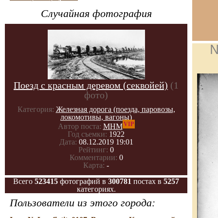
Случайная фотография
№
Поезд с красным деревом (секвойей)
(1
фото)
Категория:
Железная дорога (поезда, паровозы,
локомотивы, вагоны)
VIP
Автор поста:
МНМ
Год съемки:
1922
Дата:
08.12.2019 19:01
Рейтинг:
0
Комментарии:
0
Карта:
-
Всего
523415
фотографий в
300781
постах в
5257
категориях.
Пользователи из этого города: