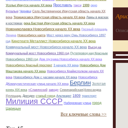
Ярославль
Усолье Иркутск начало ХХ века
такси
1999
окно
Купальні
Чернівці
Село Листвяничное Иркутская область начало ХХ
Арис
века
Троицкосавск Иркутская область начало ХХ века
Ламы в масках
и костюмах
река Бастрая Иркутская область начало ХХ века
Новониколаевск Новосибирск начало ХХ века
Грозный-площадь
Описа
Ленина
Новосибирск карта
Мост через реку Омь Новосибирск 1897
Кинотеатр Металлист Новосибирск начало ХХ века
год
Коммунальный мост Новосибирск начало ХХ века
Въезд на
Коммунальный мост Новосибирск 1960 год
Путепровод над Красным
Новосибирск 1960 год
Дом грузчика Новосибирск начало ХХ века
Новосибирск Красный проспект
3 начало ХХ века
Новосибирск Дом
Маштакова начало ХХ века
Новосибирск Крайисполком начало ХХ
века
Новосибирск Дом с часами начало ХХ века
Новосибирск
Берлин
Золотая
ДКоммунистическая улица начало ХХ века
конец ХІХ века
«Славянский
завод»
Семинарийская(Александра
1809
II)площадь
Дрезден
старый город
Альтмаркт
транспорт
Милиция СССР
город
Набережная улица
Царицын
Все ключевые слова >>