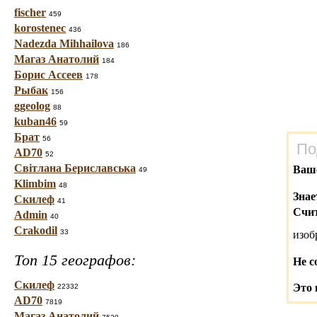
fischer
459
korostenec
436
Nadezda Mihhailova
186
Магаз Анатолий
184
Борис Ассеев
178
Рыбак
156
ggeolog
88
kuban46
59
Брат
56
По
AD70
52
Світлана Бериславська
Ваш
49
Klimbim
48
Знае
Скилеф
41
Счит
Admin
40
Crakodil
33
изо
Топ 15 географов:
Не с
Скилеф
Это 
22332
AD70
7819
Магаз Анатолий