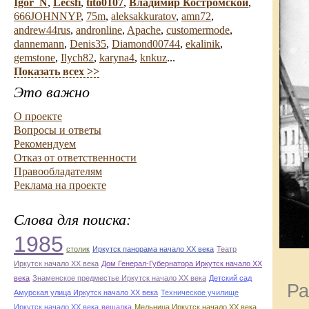
Igor_N
,
Lecsfi
,
tito0107
,
Владимир Костромской
,
666JOHNNYP
,
75m
,
aleksakkuratov
,
amn72
,
andrew44rus
,
andronline
,
Apache
,
customermode
,
dannemann
,
Denis35
,
Diamond00744
,
ekalinik
,
gemstone
,
Ilych82
,
karyna4
,
knkuz
...
Показать всех >>
Это важно
О проекте
Вопросы и ответы
Рекомендуем
Отказ от ответственности
Правообладателям
Реклама на проекте
Слова для поиска:
1985
столик
Иркутск панорама начало ХХ века
Театр
Иркутск начало ХХ века
Дом Генерал-Губернатора Иркутск начало ХХ
века
Знаменское предместье Иркутск начало ХХ века
Детский сад
Ра
Амурская улица Иркутск начало ХХ века
Техническое училище
Иркутск начало ХХ века
вешалка
Мельница Иркутск начало ХХ века