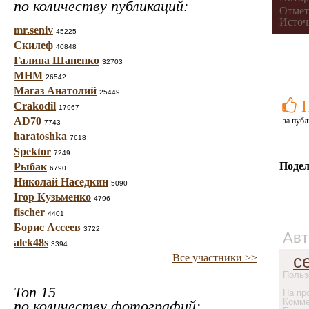
по количеству публикаций:
Отмет
Источ
mr.seniv
45225
Скилеф
40848
Галина Шаненко
32703
МНМ
26542
Магаз Анатолий
25449
Crakodil
17967
AD70
за публ
7743
haratoshka
7618
Spektor
7249
Подел
Рыбак
6790
Николай Наседкин
5090
Ігор Кузьменко
4796
fischer
4401
Борис Ассеев
3722
Авт
alek48s
3394
с
Все участники >>
Польз
Топ 15
На про
Комме
по количеству фотографий: