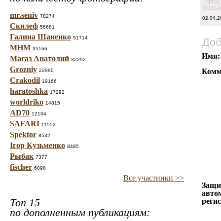
Город
Возра
mr.seniv
78274
02.04.2
Скилеф
56681
Галина Шаненко
51714
Доб
МНМ
35166
Имя:
Магаз Анатолий
32292
Grozniy
Комм
22990
Crakodil
19166
haratoshka
17292
worldriko
14815
AD70
12104
SAFARI
11552
Spektor
8532
Ігор Кузьменко
8485
Рыбак
7377
fischer
6098
Все участники >>
Защи
авто
Топ 15
реги
по дополненным публикациям: