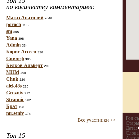
Топ 15
по количеству комментариев:
Магаз Анатолий
2040
poroch
1132
sm
865
Yana
398
Admin
334
Борис Ассеев
320
Скилеф
305
Белков Альберт
299
МНМ
298
Chuk
220
alek48s
216
Grozniy
212
Strannic
202
Брат
198
mr.seniv
174
Год с
Все участники >>
Стары
Дата:
Слова
Топ 15
Автор