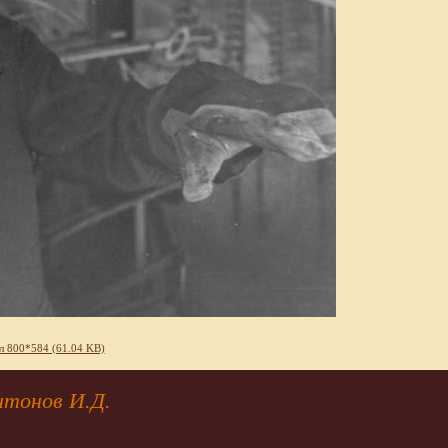
л 800*584 (61.04 KB)
нтонов И.Д.