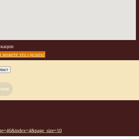
икации
 можете это сделать!
пост
_page=46&index=4&page_size=10