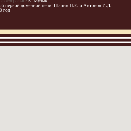
 фотографии:
К. Музык
й первой доменной печи. Шапин П.Е. и Антонов И.Д.
0 год