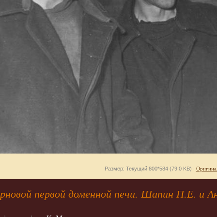
Размер: Текущий 800*584 (79.0 KB) |
Оригина
новой первой доменной печи. Шапин П.Е. и А