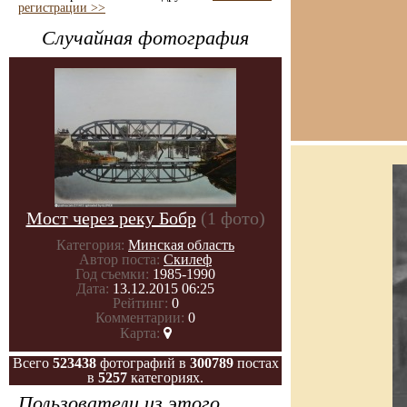
регистрации >>
Случайная фотография
Мост через реку Бобр
(1 фото)
Категория:
Минская область
Автор поста:
Скилеф
Год съемки:
1985-1990
Дата:
13.12.2015 06:25
Рейтинг:
0
Комментарии:
0
Карта:
Всего
523438
фотографий в
300789
постах
в
5257
категориях.
Пользователи из этого