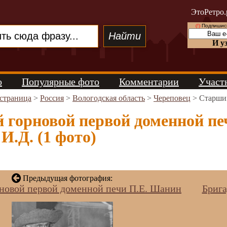
ЭтоРетро.
(!)
Подпишись
И у
о
Популярные фото
Комментарии
Участ
 страница
>
Россия
>
Вологодская область
>
Череповец
> Старший
 горновой первой доменной пе
И.Д. (1 фото)
Предыдущая фотография:
новой первой доменной печи П.Е. Шанин
Брига