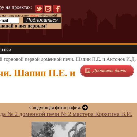
ру на проектах:
 на нашу рассылку
новых
публикаций!
знавай о них первым!
ники
 горновой первой доменной печи. Шапин П.Е. и Антонов И.Д.
чи. Шапин П.Е. и
Следующая фотография:
да № 2 доменной печи № 2 мастера Корягина В.И.