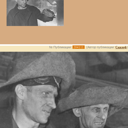
№ Публикации:
204111
(Автор публикации:
Скилеф