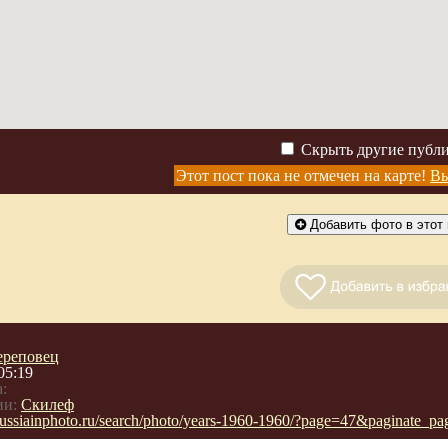
Скрыть другие публ
Этот пост пока не отмечен на карте!
Вы
Добавить фото в этот 
ереповец
05:19
:
ии:
Скилеф
/russiainphoto.ru/search/photo/years-1960-1960/?page=47&paginate