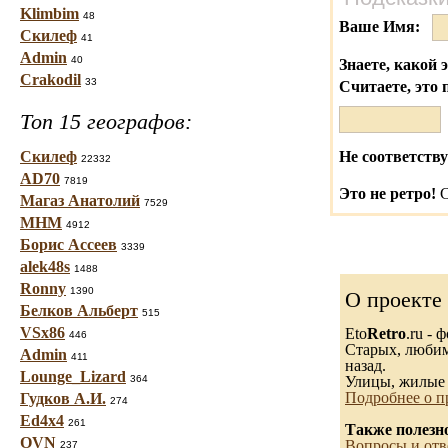
Klimbim
48
Ваше Имя:
Скилеф
41
Admin
40
Знаете, какой 
Crakodil
33
Считаете, это 
Топ 15 географов:
Скилеф
Не соответству
22332
AD70
7819
Это не ретро!
С
Магаз Анатолий
7529
МНМ
4912
Борис Ассеев
3339
alek48s
1488
Ronny
1390
О проекте
Белков Альберт
515
VSx86
Eto
Retro
.ru -
446
Старых, любимы
Admin
411
назад.
Lounge_Lizard
364
Улицы, жилые 
Подробнее о п
Гудков А.И.
274
Ed4x4
261
Также полезн
OVN
Вопросы и отв
237