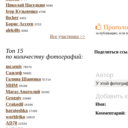
Николай Наседкин
5090
Ігор Кузьменко
4796
fischer
4401
Борис Ассеев
3722
Проголо
alek48s
3394
за публикацию, если п
Все участники >>
Топ 15
Поделиться ссы
по количеству фотографий:
mr.seniv
78274
Скилеф
Автор:
56681
Галина Шаненко
51714
У этой фотогра
МНМ
35166
Магаз Анатолий
32292
Добавить 
Grozniy
22990
Crakodil
Имя:
19166
haratoshka
17292
Комментарий:
worldriko
14815
AD70
12104