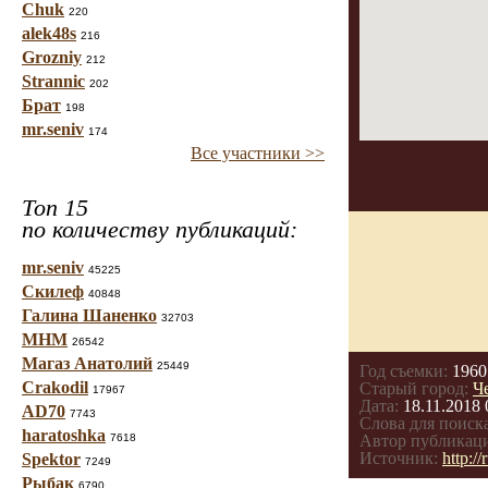
Chuk
220
alek48s
216
Grozniy
212
Strannic
202
Брат
198
mr.seniv
174
Все участники >>
Топ 15
по количеству публикаций:
mr.seniv
45225
Скилеф
40848
Галина Шаненко
32703
МНМ
26542
Магаз Анатолий
25449
Год съемки:
1960
Crakodil
Старый город:
Ч
17967
Дата:
18.11.2018 
AD70
7743
Слова для поиска
haratoshka
7618
Автор публикац
Источник:
http:/
Spektor
7249
Рыбак
6790