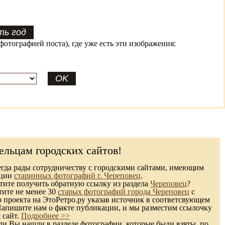
фотографией поста), где уже есть эти изображения:
ельцам городских сайтов!
гда рады сотрудничеству с городскими сайтами, имеющим
кции
старинных фотографий г. Череповец
.
ите получить обратную ссылку из раздела
Череповец
?
тите не менее 30
старых фотографий города Череповец
с
 проекта на ЭтоРетро.ру указав источник в соответсвующем
Напишите нам о факте публикации, и мы разместим ссылочку
 сайт.
Подробнее >>
и Вы нашли в разделе фотографии, которые были взяты, по