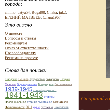
города:
annmo
,
batya54
,
Bogal08
,
Chaka
,
juk2
,
ЕГЕНИЙ МАТВЕЕВ
,
Слава1967
Это важно
О проекте
Вопросы и ответы
Рекомендуем
Отказ от ответственности
Правообладателям
Реклама на проекте
Слова для поиска:
Шведские
Пещера
Трудолюбия
пожарного
Елецкий
Мужское
Водоподъемная
Богоугодное
Богоявленная
1939-1945
коллаборационист
1941-1943
старины
Старший гор
Провинциальная
старина
Чукоткская
Камчатская
2011
Нижнекамчатск
душе
пустынно
Енисейская