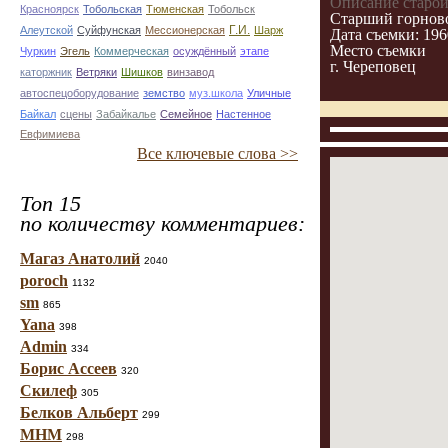
Описание старой
Красноярск
Тобольская
Тюменская
Тобольск
Старший горново
Г.И.
Алеутской
Суйфунская
Мессионерская
Шарж
Дата съемки: 196
Место съемки
Чуркин
Эгель
Коммерческая
осуждённый
этапе
г. Череповец
каторжник
Ветряки
Шишков
винзавод
автоспецоборудование
земство
муз.школа
Уличные
Байкал
сцены
Забайкалье
Семейное
Настенное
Евфимиева
Все ключевые слова >>
Топ 15
по количеству комментариев:
Магаз Анатолий
2040
poroch
1132
sm
865
Yana
398
Admin
334
Борис Ассеев
320
Скилеф
305
Белков Альберт
299
МНМ
298