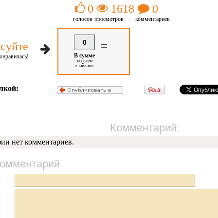
0
1618
0
голосов
просмотров
комментариев
0
=
суйте
В сумме
онравилась!
по всем
«лайкам»
лкой:
Комментарий:
фии нет комментариев.
комментарий