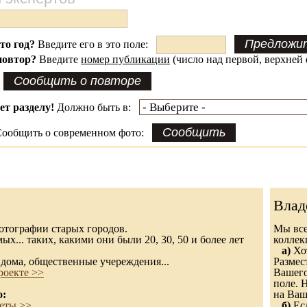
это год?
Введите его в это поле:
повтор?
Введите
номер публикации
(число над первой, верхней 
ет разделу!
Должно быть в:
ообщить о современном фото:
Влад
 фотографии старых городов.
Мы все
х... таких, какими они были 20, 30, 50 и более лет
колле
а)
Хот
дома, общественные учереждения...
Размес
роекте >>
Вашего
поле. 
о:
на Ваш
еты >>
б)
Есл