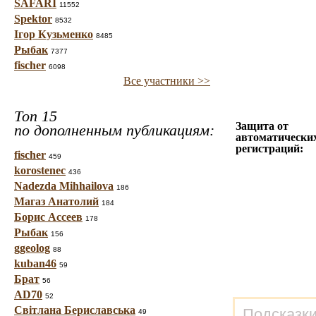
SAFARI
11552
Spektor
8532
Ігор Кузьменко
8485
Рыбак
7377
fischer
6098
Все участники >>
Топ 15
Защита от
по дополненным публикациям:
автоматически
регистраций:
fischer
459
korostenec
436
Nadezda Mihhailova
186
Магаз Анатолий
184
Борис Ассеев
178
Рыбак
156
ggeolog
88
kuban46
59
Брат
56
AD70
52
Світлана Бериславська
Подсказки
49