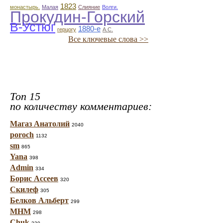
1823
монастырь.
Малая
Слияние
Волги.
Прокудин-Горский
В-Устюг
1880-е
герцогу
А.С.
Все ключевые слова >>
Топ 15
по количеству комментариев:
Магаз Анатолий
2040
poroch
1132
sm
865
Yana
398
Admin
334
Борис Ассеев
320
Скилеф
305
Белков Альберт
299
МНМ
298
Chuk