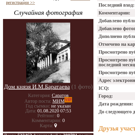
регистрации >>
Последний вход:
Случайная фотография
Комментарии:
Добавлено публ
Добавлено фото
Дополнено публ
Отмечено на ка
Просмотрено пу
Просмотрено пу
последний месяц
Просмотрено пуб
Адрес электрон
Дом князя И.М.Баратаева
(1 фото)
ICQ:
Категория:
Саратов
Город:
VIP
Автор поста:
МНМ
Дата рождения:
Год съемки:
не указан
Дата:
01.08.2020 07:53
До следующего 
Рейтинг:
0
Комментарии:
0
Карта:
Друзья учас