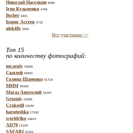
Николай Наседкин
5090
Ігор Кузьменко
4796
fischer
4401
Борис Ассеев
3722
alek48s
3394
Все участники >>
Топ 15
по количеству фотографий:
mr.seniv
78286
Скилеф
56681
Галина Шаненко
51716
МНМ
35166
Магаз Анатолий
32292
Grozniy
22990
Crakodil
19166
haratoshka
17292
worldriko
14815
AD70
12104
SAFARI
11552