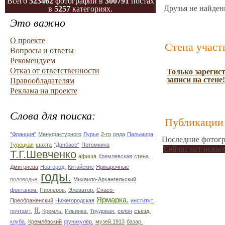
Всего
523462
фотографий в
300791
постах
Друзья не найден
в
5257
категориях.
Это важно
О проекте
Стена участ
Вопросы и ответы
Рекомендуем
Отказ от ответственности
Только зарегис
записи на стене!
Правообладателям
Реклама на проекте
Слова для поиска:
Публикации 
"Франция"
Мануфактурного
Лурье
2-го
ряда
Пальмира
Последние фотогр
Турецкая
шахта
"Донбасс"
Потемкина
Сейчас нет новых
Т.Г.Шевченко
афиша
Кремлевская
стена.
Дмитриева
Новгород.
Китайские
Ярмарочные
годы.
половодье.
Михаило-Архангельский
фонтаном.
Пионеров.
Элеватор.
Спасо-
Ярмарка.
Преображенский
Нижегородская
институт.
II.
почтамт.
Кремль.
Ильинка.
Трудовая.
склон
съезд.
клуба.
Кремлёвский
фуникулёр.
музей.1913
базар.