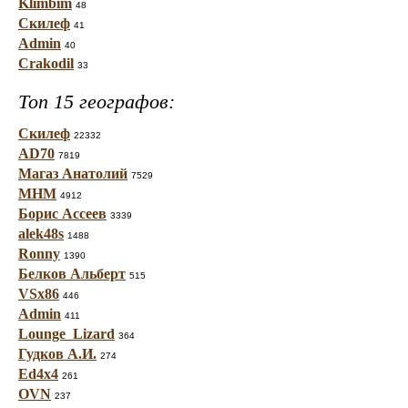
Klimbim
48
Скилеф
41
Admin
40
Crakodil
33
Топ 15 географов:
Скилеф
22332
AD70
7819
Магаз Анатолий
7529
МНМ
4912
Борис Ассеев
3339
alek48s
1488
Ronny
1390
Белков Альберт
515
VSx86
446
Admin
411
Lounge_Lizard
364
Гудков А.И.
274
Ed4x4
261
OVN
237