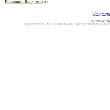
Рыковкин Владимир
225
Powered by
4im
Page generated in 0.644234 seconds with 31 queries, spending 0.06200