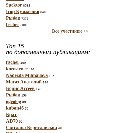
Spektor
8532
Ігор Кузьменко
8485
Рыбак
7377
fischer
6098
Все участники >>
Топ 15
по дополненным публикациям:
fischer
459
korostenec
436
Nadezda Mihhailova
186
Магаз Анатолий
184
Борис Ассеев
178
Рыбак
156
ggeolog
88
kuban46
59
Брат
56
AD70
52
Світлана Бериславська
49