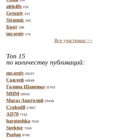
220
alek48s
216
Grozniy
212
Strannic
202
Брат
198
mr.seniv
174
Все участники >>
Топ 15
по количеству публикаций:
mr.seniv
45237
Скилеф
40848
Галина Шаненко
32703
МНМ
26542
Магаз Анатолий
25449
Crakodil
17967
AD70
7743
haratoshka
7618
Spektor
7249
Рыбак
6790