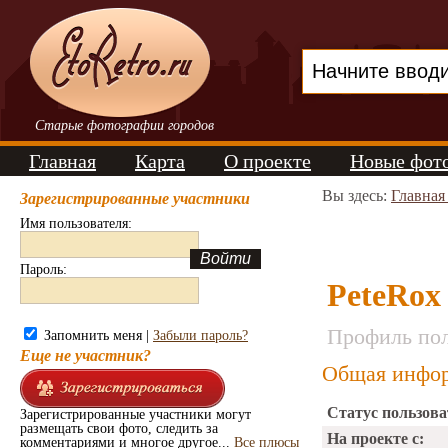
Старые фотографии городов
Главная
Карта
О проекте
Новые фот
Вы здесь:
Главная
Зарегистрированные участники
Имя пользователя:
Пароль:
PeteRox
Профиль пол
Запомнить меня |
Забыли пароль?
Еще не участник?
Общая инфор
Статус пользова
Зарегистрированные участники могут
размещать свои фото, следить за
На проекте с:
комментариями и многое другое...
Все плюсы