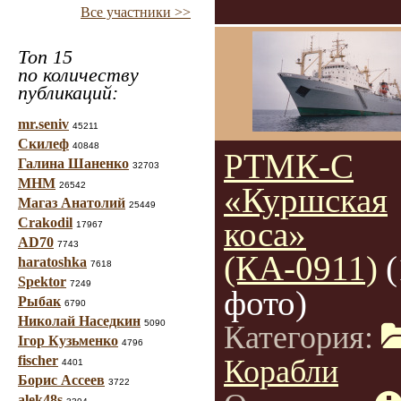
Все участники >>
Топ 15
по количеству
публикаций:
mr.seniv
45211
Скилеф
40848
РТМК-С
Галина Шаненко
32703
МНМ
26542
«Куршская
Магаз Анатолий
25449
Crakodil
коса»
17967
AD70
7743
(КА-0911)
(
haratoshka
7618
Spektor
7249
фото)
Рыбак
6790
Николай Наседкин
5090
Категория:
Ігор Кузьменко
4796
fischer
Корабли
4401
Борис Ассеев
3722
alek48s