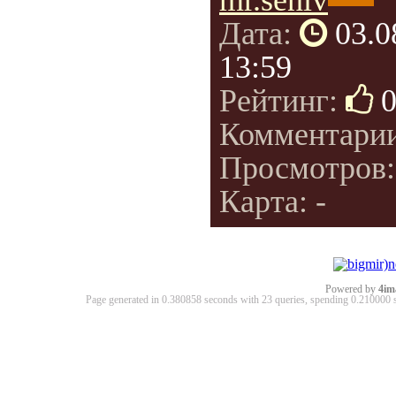
mr.seniv
Дата:
03.0
13:59
Рейтинг:
Комментари
Просмотров
Карта: -
Powered by
4im
Page generated in 0.380858 seconds with 23 queries, spending 0.21000