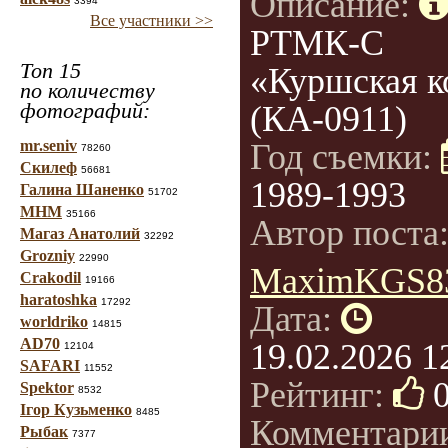
Описание:
3394
Все участники >>
РТМК-С
Топ 15
«Куршская к
по количеству
фотографий:
(КА-0911)
mr.seniv
Год съемки:
78260
Скилеф
56681
1989-1993
Галина Шаненко
51702
МНМ
35166
Автор поста
Магаз Анатолий
32292
Grozniy
22990
MaximKGS8
Crakodil
19166
haratoshka
17292
Дата:
worldriko
14815
AD70
19.02.2026 1
12104
SAFARI
11552
Рейтинг:
Spektor
8532
Ігор Кузьменко
8485
Комментари
Рыбак
7377