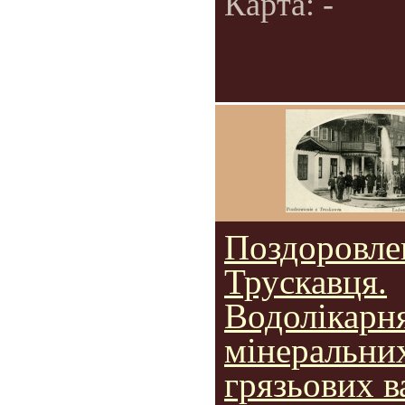
Карта: -
Поздоровле
Трускавця.
Водолікарн
мінеральни
грязьових в