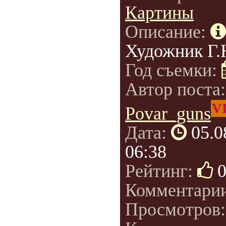
Картины
Описание:
Художник Г.
Год съемки:
Автор поста
V
Povar_guns
Дата:
05.0
06:38
Рейтинг:
Комментари
Просмотров