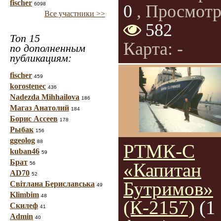
fischer
6098
0
, Просмотр
Все участники >>
582
Топ 15
Карта: -
по дополненным
публикациям:
fischer
459
korostenec
436
Nadezda Mihhailova
186
Магаз Анатолий
184
Борис Ассеев
178
Рыбак
156
ggeolog
88
РТМК-С
kuban46
59
Брат
«Капитан
56
AD70
52
Бутримов»
Світлана Бериславська
49
Klimbim
48
(К-2157)
(1
Скилеф
41
Admin
40