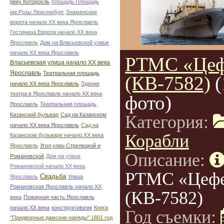
реку Которосль
площадь Площадь
им.Розы Люксембург
Знаменские
ворота начало ХХ века Ярославль
Гостиница Европа начало ХХ века
Ярославль
Дом на Власьевской улице
начало ХХ века Ярославль
РТМС «Цеф
Власьевская улица начало ХХ века
Ярославль
Театральная площадь
(КВ-7582)
(
начало ХХ века Ярославль
Здание
театра в Ярославле начало ХХ века
фото)
Ярославль
Театральная площадь
Казанский бульвар
Сад на Казанском
Категория:
начало ХХ века Ярославль
Сад на
Корабли
Казанском бульваре начало ХХ века
Ярославль
Угол улиц Стрелецкой и
Описание:
Романовской
Дом на улице
Романовской начало ХХ века
РТМС «Цеф
Свадьба
Ярославль
Улица
Романовская Ярославль начало ХХ
(КВ-7582)
века
Пожарная часть Ярославль
начало ХХ века
конструктивизм
Книга
Год съемки:
"Придворные дамские наряды" 1801 год