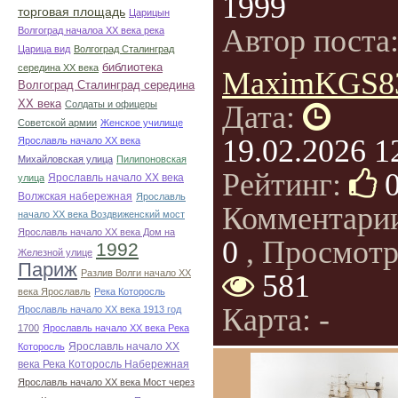
1999
торговая площадь
Царицын
Автор поста
Волгоград началоа ХХ века река
Царица вид
Волгоград Сталинград
библиотека
середина ХХ века
MaximKGS8
Волгоград Сталинград середина
ХХ века
Солдаты и офицеры
Дата:
Советской армии
Женское училище
19.02.2026 1
Ярославль начало ХХ века
Михайловская улица
Пилипоновская
Рейтинг:
Ярославль начало ХХ века
улица
Волжская набережная
Ярославль
Комментари
начало ХХ века Воздвиженский мост
Ярославль начало ХХ века Дом на
0
, Просмотр
1992
Железной улице
Париж
Разлив Волги начало ХХ
581
века Ярославль
Река Которосль
Карта: -
Ярославль начало ХХ века 1913 год
1700
Ярославль начало ХХ века Река
Ярославль начало ХХ
Которосль
века Река Которосль Набережная
Ярославль начало ХХ века Мост через