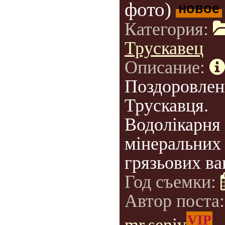
фото)
новое
Категория:
Трускавец
Описание:
Поздоровлен
Трускавця.
Водолікарня
мінеральних 
грязьових ва
Год съемки:
Автор поста
VIP