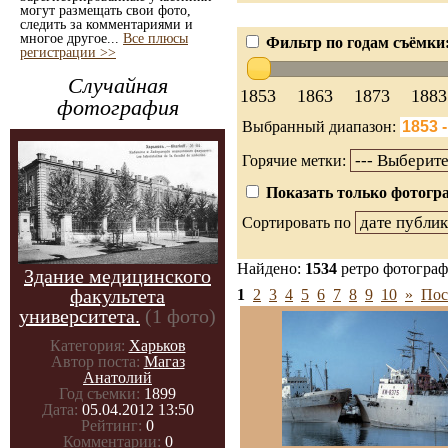
могут размещать свои фото,
следить за комментариями и
многое другое...
Все плюсы
Фильтр по годам съёмки
регистрации >>
Случайная
1853
1863
1873
1883
фотография
Выбранный диапазон:
Горячие метки:
Показать только фотогра
Сортировать по
Найдено:
1534
ретро фотогра
Здание медицинского
факультета
1
2
3
4
5
6
7
8
9
10
»
Пос
университета.
(1 фото)
Категория:
Харьков
Автор поста:
Магаз
Анатолий
Год съемки:
1899
Дата:
05.04.2012 13:50
Рейтинг:
0
Комментарии:
0