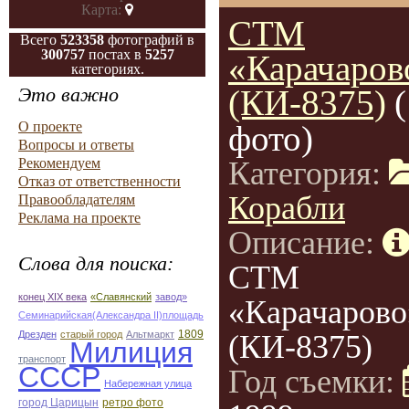
Карта:
СТМ
Всего
523358
фотографий в
300757
постах в
5257
«Карачаров
категориях.
Это важно
(КИ-8375)
О проекте
фото)
Вопросы и ответы
Рекомендуем
Категория:
Отказ от ответственности
Корабли
Правообладателям
Реклама на проекте
Описание:
Слова для поиска:
СТМ
конец ХІХ века
«Славянский
завод»
«Карачарово
Семинарийская(Александра II)площадь
1809
Дрезден
старый город
Альтмаркт
(КИ-8375)
Милиция
транспорт
СССР
Год съемки:
Набережная улица
город Царицын
ретро фото