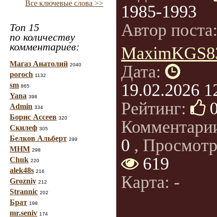
Все ключевые слова >>
1985-1993
Автор поста
Топ 15
по количеству
комментариев:
MaximKGS8
Магаз Анатолий
2040
Дата:
poroch
1132
19.02.2026 1
sm
865
Yana
398
Рейтинг:
Admin
334
Борис Ассеев
320
Комментари
Скилеф
305
Белков Альберт
0
, Просмотр
299
МНМ
298
619
Chuk
220
alek48s
216
Карта: -
Grozniy
212
Strannic
202
Брат
198
mr.seniv
174