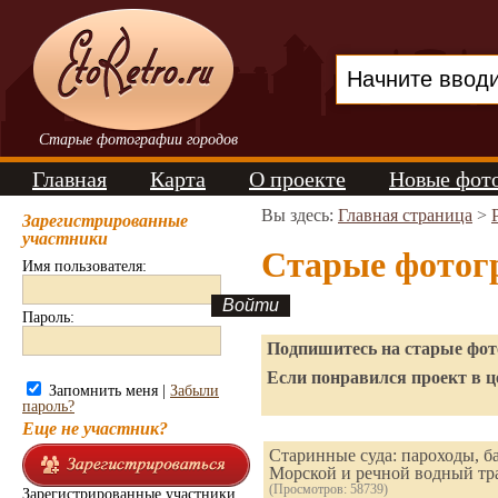
Старые фотографии городов
Главная
Карта
О проекте
Новые фот
Вы здесь:
Главная страница
>
Зарегистрированные
участники
Старые фотог
Имя пользователя:
Пароль:
Подпишитесь на старые фото
Если понравился проект в ц
Запомнить меня |
Забыли
пароль?
Еще не участник?
Старинные суда: пароходы, б
Морской и речной водный тр
(Просмотров: 58739)
Зарегистрированные участники