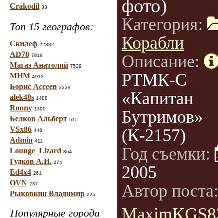
фото)
Crakodil
33
Категория:
Топ 15 географов:
Корабли
Скилеф
22332
AD70
Описание:
7819
Магаз Анатолий
7529
РТМК-С
МНМ
4912
Борис Ассеев
3339
«Капитан
alek48s
1488
Ronny
1390
Бутримов»
Белков Альберт
515
VSx86
(К-2157)
446
Admin
411
Год съемки:
Lounge_Lizard
364
Гудков А.И.
274
2005
Ed4x4
261
OVN
237
Автор поста
Рыковкин Владимир
225
MaximKGS8
Популярные города