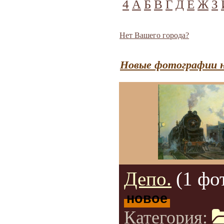
4
А
Б
В
Г
Д
Е
Ж
З
Нет Вашего города?
Новые фотографии н
Депо.
(1 фо
новое
Категория: