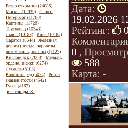
Дата:
Ретро открытки (24086)
Москва (12939)
Санкт-
19.02.2026 1
Петербург (11780)
Картины (11728)
Рейтинг:
Трускавец (10343)
Львов (10183)
Киев (10182)
Комментари
Саратов (8644)
Железная
дорога (поезда, паровозы,
0
, Просмотр
локомотивы, вагоны) (7127)
Кисловодск (7008)
Медали,
588
ордена, значки (6274)
Луганск (5103)
Карта: -
Калининград (5074)
Ретро
знаменитости (4542)
Гусев (4162)
все города >>