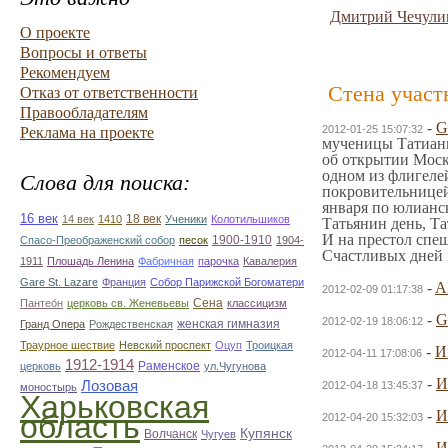
Дмитрий Чечули
О проекте
Вопросы и ответы
Рекомендуем
Стена участ
Отказ от ответственности
Правообладателям
-
G
2012-01-25 15:07:32
Реклама на проекте
мученицы Татианы
об открытии Моск
одном из флигелей
Слова для поиска:
покровительницей 
января по юлианс
16 век
18 век
14 век
1410
Ученики
Колотильшиков
Татьянин день, Та
И на престол спеш
1900-1910
Спасо-Преображенский собор
песок
1904-
Счастливых дней и
1911
Плошадь Ленина
Фабричная
парочка
Кавалерия
Gare St. Lazare
Франция
Собор Парижской Богоматери
-
A
2012-02-09 01:17:38
Сена
Пантео́н
церковь св. Женевьевы
классицизм
-
G
2012-02-19 18:06:12
женская гимназия
Гранд Опера
Рождественская
Траурное шествие
Невский проспект
Оцуп
Троицкая
-
И
2012-04-11 17:08:06
1912-1914
Раменское
церковь
ул.Чугунова
-
И
Лозовая
2012-04-18 13:45:37
моностырь
Харьковская
-
И
область
2012-04-20 15:32:03
Купянск
Волчанск
Чугуев
-
И