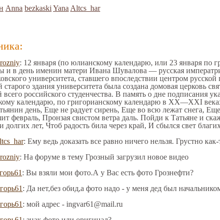
н
Anna
bezkaski
Yana
Altcs_har
ника:
rozniy
: 12 января (по юлианскому календарю, или 23 января по 
 и в день именин матери Ивана Шувалова — русская императри
овского университета, ставшего впоследствии центром русской
 старого здания университета была создана домовая церковь св
всего российского студенчества. В память о дне подписания ука
кому календарю, по григорианскому календарю в XX—XXI веках 
тьянин день, Еще не радует сирень, Еще во всю лежат снега, Еще
ит февраль, Пронзая свистом ветра даль. Пойди к Татьяне и ска
 долгих лет, Чтоб радость била через край, И сбылся свет благи
ltcs_har
: Ему ведь доказать все равно ничего нельзя. Грустно как-
rozniy
: На форуме в тему Грозный загрузил новое видео
горь61
: Вы взяли мои фото.А у Вас есть фото Грознефти?
горь61
: Да нет,без обид,а фото надо - у меня дед был начальник
горь61
: мой адрес - ingvar61@mail.ru
горь61
: знак фото или оригинал?