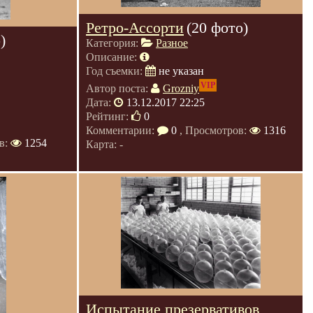
Ретро-Ассорти
(20 фото)
)
Категория:
Разное
Описание:
Год съемки:
не указан
VIP
Автор поста:
Grozniy
Дата:
13.12.2017 22:25
Рейтинг:
0
Комментарии:
0
, Просмотров:
1316
в:
1254
Карта: -
Испытание презервативов,