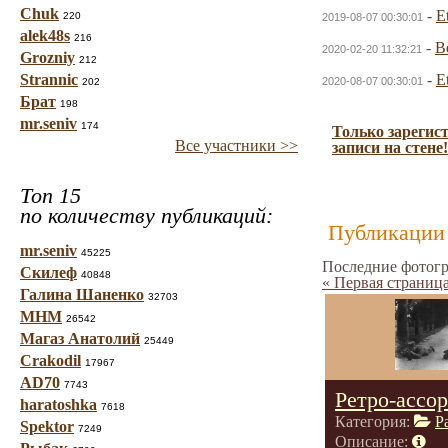
Chuk
-
E
220
2019-08-07 00:30:01
alek48s
216
-
B
2020-02-20 11:32:21
Grozniy
212
Strannic
-
E
2020-08-07 00:30:01
202
Брат
198
mr.seniv
174
Только зарегис
Все участники >>
записи на стене!
Топ 15
по количеству публикаций:
Публикации 
mr.seniv
45225
Последние фотогр
Скилеф
40848
« Первая страниц
Галина Шаненко
32703
МНМ
26542
Магаз Анатолий
25449
Crakodil
17967
AD70
7743
Ретро-ассо
haratoshka
7618
Категория:
Р
Spektor
7249
Описание: