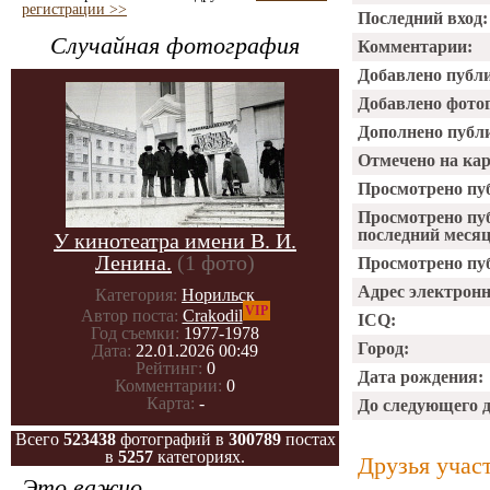
регистрации >>
Последний вход:
Случайная фотография
Комментарии:
Добавлено публ
Добавлено фото
Дополнено публ
Отмечено на ка
Просмотрено пу
Просмотрено пу
последний месяц
У кинотеатра имени В. И.
Ленина.
(1 фото)
Просмотрено пуб
Адрес электрон
Категория:
Норильск
VIP
Автор поста:
Crakodil
ICQ:
Год съемки:
1977-1978
Город:
Дата:
22.01.2026 00:49
Рейтинг:
0
Дата рождения:
Комментарии:
0
Карта:
-
До следующего 
Всего
523438
фотографий в
300789
постах
в
5257
категориях.
Друзья учас
Это важно