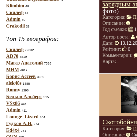
зарядным а
Klimbim
48
фото)
Скилеф
41
Категория:
П
Admin
40
Описание:
Crakodil
33
Год съемки:
1
Автор поста:
Топ 15 географов:
Дата:
13.12.2
Рейтинг:
0
Скилеф
22332
Комментарии:
AD70
7819
Карта: -
Магаз Анатолий
7529
МНМ
4912
Борис Ассеев
3339
alek48s
1488
Ronny
1390
Белков Альберт
515
VSx86
446
Admin
411
Lounge_Lizard
364
Скотобойня
Гудков А.И.
274
Категория:
Г
Ed4x4
261
Описание:
Ск
OVN