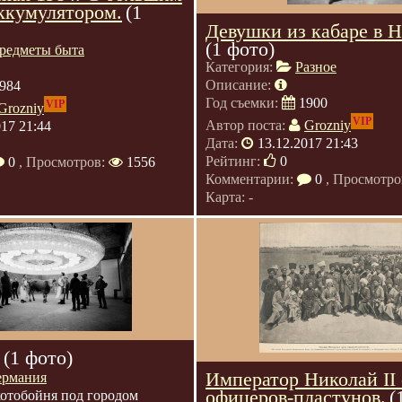
ккумулятором.
(1
Девушки из кабаре в 
(1 фото)
редметы быта
Категория:
Разное
Описание:
984
Год съемки:
1900
VIP
Grozniy
VIP
Автор поста:
Grozniy
017 21:44
Дата:
13.12.2017 21:43
Рейтинг:
0
0
, Просмотров:
1556
Комментарии:
0
, Просмотро
Карта: -
(1 фото)
Император Николай II
ермания
офицеров-пластунов.
(
отобойня под городом