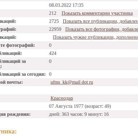
08.03.2022 17:35
212
Показать комментарии участника
икаций:
2725
Показать все публикации, добавле
графий:
22959
Показать все фотографии, добавл
икаций:
Показать чужие публикации, дополнен
рте фотографий:
0
бликаций:
424
бликаций за
0
:
ликаций за сегодня:
0
ной почты:
ufms_kk@mail dot ru
Краснодар
07 Августа 1977 (возраст: 49)
дня рождения:
дней: 363 часов: 9 минут: 16
тника: