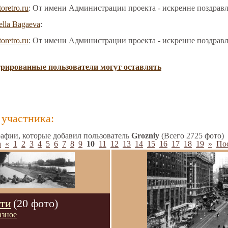
toretro.ru
: От имени Администрации проекта - искренне поздрав
ella Bagaeva
:
toretro.ru
: От имени Администрации проекта - искренне поздрав
трированные пользователи могут оставлять
участника:
афии, которые добавил пользователь
Grozniy
(Всего 2725 фото)
а
«
1
2
3
4
5
6
7
8
9
10
11
12
13
14
15
16
17
18
19
»
Пос
рти
(20 фото)
азное