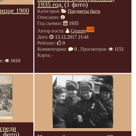
1935 год.
(1 фото)
Ницце 1900
Категория:
Предметы быта
Описание:
Год съемки:
1935
VIP
Автор поста:
Grozniy
Дата:
13.12.2017 21:41
Рейтинг:
0
Комментарии:
0
, Просмотров:
1151
Карта: -
в:
1610
 среди
1 фото)