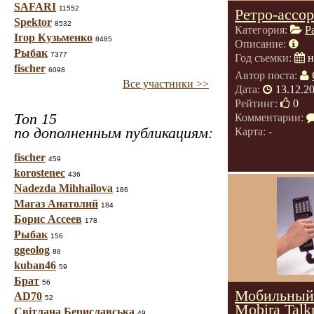
SAFARI
11552
Ретро-ассо
Spektor
8532
Категория:
Р
Ігор Кузьменко
8485
Описание:
Рыбак
7377
Год съемки:
н
fischer
6098
Автор поста:
Все участники >>
Дата:
13.12.2
Рейтинг:
0
Топ 15
Комментарии:
по дополненным публикациям:
Карта: -
fischer
459
korostenec
436
Nadezda Mihhailova
186
Магаз Анатолий
184
Борис Ассеев
178
Рыбак
156
ggeolog
88
kuban46
59
Брат
56
Мобильный 
AD70
52
Mobira Tal
Світлана Бериславська
49