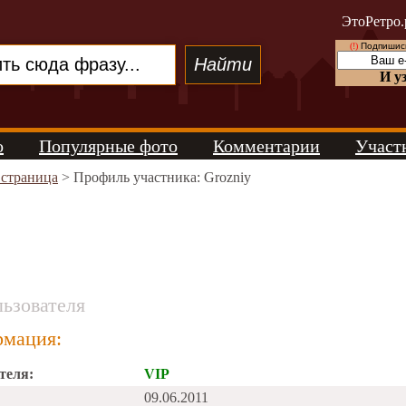
ЭтоРетро.
(!)
Подпишись
И у
о
Популярные фото
Комментарии
Участ
 страница
> Профиль участника: Grozniy
ьзователя
мация:
теля:
VIP
09.06.2011