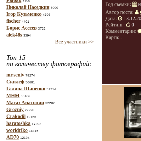
Рыбак
6790
Год съемки:
н
Николай Наседкин
5090
Автор поста:
Ігор Кузьменко
4796
Дата:
13.12.2
fischer
4401
Рейтинг:
0
Борис Ассеев
3722
Комментарии:
alek48s
3394
Карта: -
Все участники >>
Топ 15
по количеству фотографий:
mr.seniv
78274
Скилеф
56681
Галина Шаненко
51714
МНМ
35166
Магаз Анатолий
32292
Grozniy
22990
Crakodil
19166
haratoshka
17292
worldriko
14815
AD70
12104