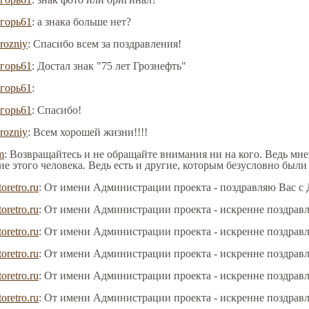
горь61
: а знака больше нет?
rozniy
: Спасибо всем за поздравления!
горь61
: Достал знак "75 лет Грознефть"
горь61
:
горь61
: Спасибо!
rozniy
: Всем хорошей жизни!!!!
m
: Возвращайтесь и не обращайте внимания ни на кого. Ведь мне
ие этого человека. Ведь есть и другие, которым безусловно был
toretro.ru
: От имени Администрации проекта - поздравляю Вас с
toretro.ru
: От имени Администрации проекта - искренне поздрав
toretro.ru
: От имени Администрации проекта - искренне поздрав
toretro.ru
: От имени Администрации проекта - искренне поздрав
toretro.ru
: От имени Администрации проекта - искренне поздрав
toretro.ru
: От имени Администрации проекта - искренне поздрав