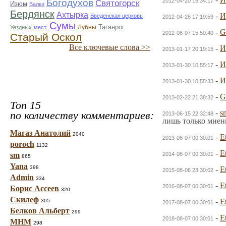
Богодухов
2012-04-20 15:34:17
Святогорск
Изюм
Валки
Бердянск
Ахтырка
-
И
Введенская церковь
2012-04-26 17:19:59
Сумы
Таганрог
Лубны
Уездных
мест.
-
G
2012-08-07 15:50:40
Старый Оскол
Все ключевые слова >>
-
И
2013-01-17 20:19:15
-
И
2013-01-30 10:55:17
-
И
2013-01-30 10:55:33
-
G
2013-02-22 21:38:32
Топ 15
-
s
по количеству комментариев:
2013-06-15 22:32:48
лишь только мнен
Магаз Анатолий
2040
-
E
2013-08-07 00:30:01
poroch
1132
-
E
sm
2014-08-07 00:30:01
865
Yana
398
-
E
2015-08-06 23:30:02
Admin
334
-
E
2016-08-07 00:30:01
Борис Ассеев
320
Скилеф
-
E
305
2017-08-07 00:30:01
Белков Альберт
299
-
E
2018-08-07 00:30:01
МНМ
298