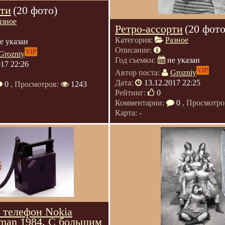
рти
(20 фото)
азное
Ретро-ассорти
(20 фото
Категория:
Разное
е указан
Описание:
VIP
Grozniy
Год съемки:
не указан
017 22:26
VIP
Автор поста:
Grozniy
Дата:
13.12.2017 22:25
0
, Просмотров:
1243
Рейтинг:
0
Комментарии:
0
, Просмотро
Карта: -
телефон Nokia
kman 1984. С большим