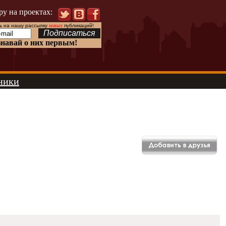
ру на проектах:
 на нашу рассылку
новых
публикаций!
знавай о них первым!
ники