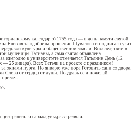
григорианскому календарю) 1755 года — в день памяти святой
ца Елизавета одобрила прошение Шувалова и подписала указ
 передовой культуры и общественной мысли. Впоследствии в
ятой мученицы Татианы, а сама святая объявлена
за ежегодно в университете отмечается Татьянин День (12
— 25 января). Всех Татьян на проекте с праздником!
 за окнами пурга, Но январю уже пора Готовить сани со двора.
жи Слова от сердца от души, Поздравь ее и пожелай
х примет.
то.
ом центрального гаража,увы,расстреляли.