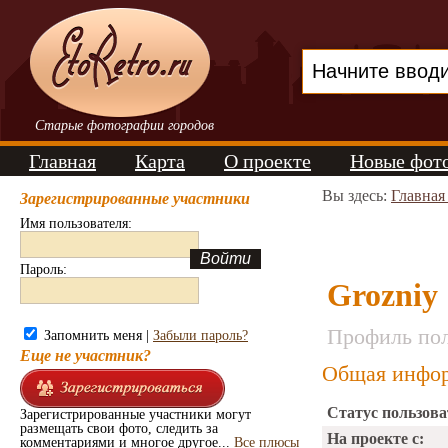
Старые фотографии городов
Главная
Карта
О проекте
Новые фот
Вы здесь:
Главная
Зарегистрированные участники
Имя пользователя:
Пароль:
Grozniy
Профиль пол
Запомнить меня |
Забыли пароль?
Еще не участник?
Общая инфор
Статус пользова
Зарегистрированные участники могут
размещать свои фото, следить за
На проекте с:
комментариями и многое другое...
Все плюсы