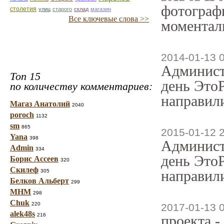
фотографи
столетия
улиц
старого
склад
магазин
Все ключевые слова >>
моменталь
2014-01-13 
Админист
Топ 15
день ЭтоР
по количеству комментариев:
направили
Магаз Анатолий
2040
poroch
1132
sm
865
2015-01-12 
Yana
398
Админист
Admin
334
день ЭтоР
Борис Ассеев
320
Скилеф
направили
305
Белков Альберт
299
МНМ
298
Chuk
220
2017-01-13 
alek48s
216
проекта -