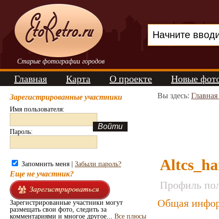
Старые фотографии городов
Главная
Карта
О проекте
Новые фот
Вы здесь:
Главная
Зарегистрированные участники
Имя пользователя:
Пароль:
Altcs_ha
Запомнить меня |
Забыли пароль?
Еще не участник?
Профиль пол
Общая инфор
Зарегистрированные участники могут
размещать свои фото, следить за
комментариями и многое другое...
Все плюсы