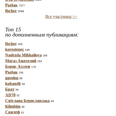
Рыбак
7377
fischer
6098
Все участники >>
Топ 15
по дополненным публикациям:
fischer
459
korostenec
436
Nadezda Mihhailova
186
Магаз Анатолий
184
Борис Ассеев
178
Рыбак
156
ggeolog
88
kuban46
59
Брат
56
AD70
52
Світлана Бериславська
49
Klimbim
48
Скилеф
41