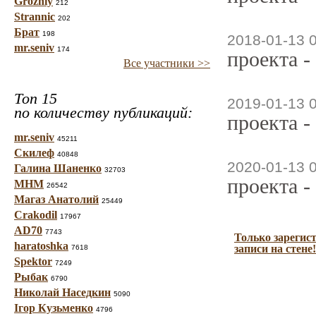
Grozniy
212
Strannic
202
Брат
198
2018-01-13 
mr.seniv
174
проекта -
Все участники >>
Топ 15
2019-01-13 
по количеству публикаций:
проекта -
mr.seniv
45211
Скилеф
40848
2020-01-13 
Галина Шаненко
32703
проекта -
МНМ
26542
Магаз Анатолий
25449
Crakodil
17967
AD70
7743
Только зарегис
haratoshka
записи на стене!
7618
Spektor
7249
Рыбак
6790
Николай Наседкин
5090
Ігор Кузьменко
4796