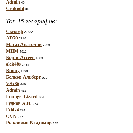
Admin
40
Crakodil
33
Топ 15 географов:
Скилеф
22332
AD70
7819
Магаз Анатолий
7529
МНМ
4912
Борис Ассеев
3339
alek48s
1488
Ronny
1390
Белков Альберт
515
VSx86
446
Admin
411
Lounge_Lizard
364
Гудков А.И.
274
Ed4x4
261
OVN
237
Рыковкин Владимир
225