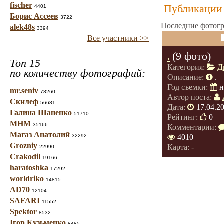
fischer
Публикации 
4401
Борис Ассеев
3722
Последние фотогр
alek48s
3394
Все участники >>
.
(9 фото)
Топ 15
Категория:
Д
по количеству фотографий:
Описание:
.
Год съемки:
н
mr.seniv
78260
Автор поста:
Скилеф
56681
Дата:
17.04.2
Галина Шаненко
51710
Рейтинг:
0
МНМ
35166
Комментарии:
Магаз Анатолий
32292
4010
Grozniy
Карта: -
22990
Crakodil
19166
haratoshka
17292
worldriko
14815
AD70
12104
SAFARI
11552
Spektor
8532
Ігор Кузьменко
8485