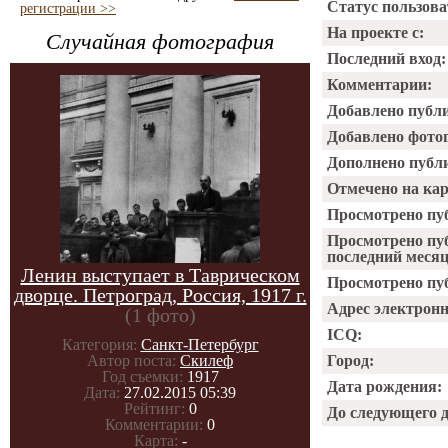
Статус пользова
регистрации >>
На проекте с:
Случайная фотография
Последний вход:
Комментарии:
Добавлено публ
Добавлено фото
Дополнено публ
Отмечено на ка
Просмотрено пу
Просмотрено пу
последний месяц
Ленин выступает в Таврическом
Просмотрено пуб
дворце. Петроград, Россия, 1917 г.
Адрес электрон
(1 фото)
ICQ:
Категория:
Санкт-Петербург
Автор поста:
Скилеф
Город:
Год съемки:
1917
Дата рождения:
Дата:
27.02.2015 05:39
Рейтинг:
0
До следующего 
Комментарии:
0
Карта:
-