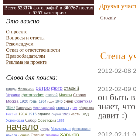
Друзья учас
Всего
523376
фотографий в
300767
постах
в
5257
категориях.
Grozniy
Это важно
О проекте
Вопросы и ответы
Рекомендуем
Отказ от ответственности
Стена у
Правообладателям
Реклама на проекте
2012-02-08 
Слова для поиска:
ретро
фото
2012-02-09 
старый
Николаев
города
он быть в
фотография
Украина
Старая
старой
Москвы
Москва
1920
годы
сквер
1934
году
1940
Советская
знает, чт
1950
дом
Панорама
Николаевской
стороны
общества
давит :)
вид
1914
1915
здание
Россия
биржи
1928
часть
Собор
Успенский
Советский
1885
начало
улицы
Московская
фотоателье
2012-02-11 0
Харьков
Старые
начала
Ленина
трамвай