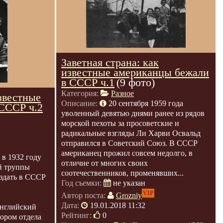
Заветная страна: как
известные американцы бежали
в СССР ч.1
(9 фото)
Категория:
Разное
известные
Описание:
20 сентября 1959 года
СССР ч.2
уволенный девятью днями ранее из рядов
морской пехоты за просоветские и
радикальные взгляды Ли Харви Освальд
отправился в Советский Союз. В СССР
американец прожил совсем недолго, в
в 1932 году
отличие от многих своих
й труппы
соотечественников, променявших...
здать в СССР
Год съемки:
не указан
VIP
Автор поста:
Grozniy
Дата:
19.01.2018 11:32
английский
Рейтинг:
0
тором отдела