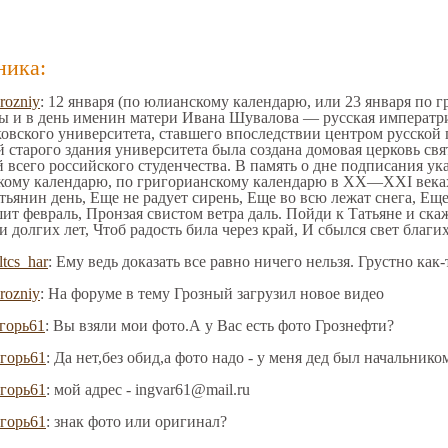
ника:
rozniy
: 12 января (по юлианскому календарю, или 23 января по 
 и в день именин матери Ивана Шувалова — русская императри
овского университета, ставшего впоследствии центром русской
 старого здания университета была создана домовая церковь св
всего российского студенчества. В память о дне подписания ука
кому календарю, по григорианскому календарю в XX—XXI веках 
тьянин день, Еще не радует сирень, Еще во всю лежат снега, Еще
ит февраль, Пронзая свистом ветра даль. Пойди к Татьяне и ска
 долгих лет, Чтоб радость била через край, И сбылся свет благи
ltcs_har
: Ему ведь доказать все равно ничего нельзя. Грустно как-
rozniy
: На форуме в тему Грозный загрузил новое видео
горь61
: Вы взяли мои фото.А у Вас есть фото Грознефти?
горь61
: Да нет,без обид,а фото надо - у меня дед был начальник
горь61
: мой адрес - ingvar61@mail.ru
горь61
: знак фото или оригинал?