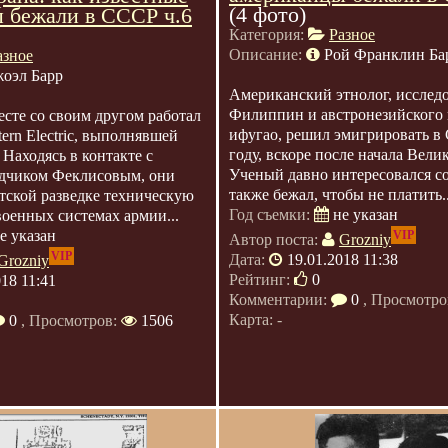
(4 фото)
 бежали в СССР ч.6
Категория:
Разное
Описание:
Рой Франклин Ба
азное
оэл Барр
Американский этнолог, исслед
Филиппин и австронезийского 
сте со своим другом работал
ифугао, решил эмигрировать в
ern Electric, выполнявшей
году, вскоре после начала Вели
 Находясь в контакте с
Ученый давно интересовался с
едчиком Феклисовым, они
также бежал, чтобы не платить..
тской разведке техническую
Год съемки:
не указан
оенных системах армии...
е указан
VIP
Автор поста:
Grozniy
VIP
Дата:
19.01.2018 11:38
Grozniy
Рейтинг:
0
018 11:41
Комментарии:
0
, Просмотро
Карта: -
0
, Просмотров:
1506