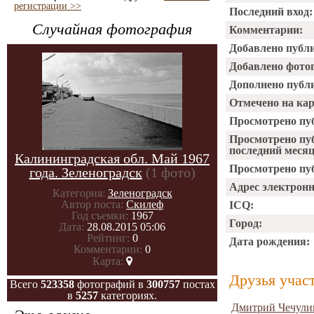
регистрации >>
Последний вход:
Случайная фотография
Комментарии:
Добавлено публ
Добавлено фото
Дополнено публ
Отмечено на ка
Просмотрено пу
Просмотрено пу
последний месяц
Калининградская обл. Май 1967
Просмотрено пуб
года. Зеленоградск
(1 фото)
Адрес электрон
Категория:
Зеленоградск
Автор поста:
Скилеф
ICQ:
Год съемки:
1967
Город:
Дата:
28.08.2015 05:06
Рейтинг:
0
Дата рождения:
Комментарии:
0
Карта:
Друзья учас
Всего
523358
фотографий в
300757
постах
в
5257
категориях.
Дмитрий Чечули