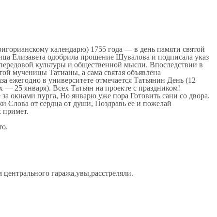
григорианскому календарю) 1755 года — в день памяти святой
ца Елизавета одобрила прошение Шувалова и подписала указ
 передовой культуры и общественной мысли. Впоследствии в
ятой мученицы Татианы, а сама святая объявлена
за ежегодно в университете отмечается Татьянин День (12
— 25 января). Всех Татьян на проекте с праздником!
 за окнами пурга, Но январю уже пора Готовить сани со двора.
жи Слова от сердца от души, Поздравь ее и пожелай
х примет.
то.
ом центрального гаража,увы,расстреляли.