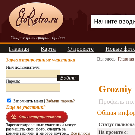
Старые фотографии городов
Главная
Карта
О проекте
Новые фот
Вы здесь:
Главная
Зарегистрированные участники
Имя пользователя:
Пароль:
Grozniy
Профиль пол
Запомнить меня |
Забыли пароль?
Еще не участник?
Общая инфор
Статус пользова
Зарегистрированные участники могут
размещать свои фото, следить за
На проекте с:
комментариями и многое другое...
Все плюсы