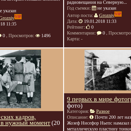
радиовещания на Северную...
Год съемки:
не указан
е указан
VIP
Автор поста:
Grozniy
VIP
Grozniy
Дата:
19.01.2018 11:33
018 11:35
Рейтинг:
0
Комментарии:
0
, Просмотро
0
, Просмотров:
1496
Карта: -
9 первых в мире фото
фото)
Категория:
Разное
ских кадров,
Описание:
Почти 200 лет на
 в нужный момент
(20
Жозеф Нисефор Ньепс намазал 
металлическую пластину тонки