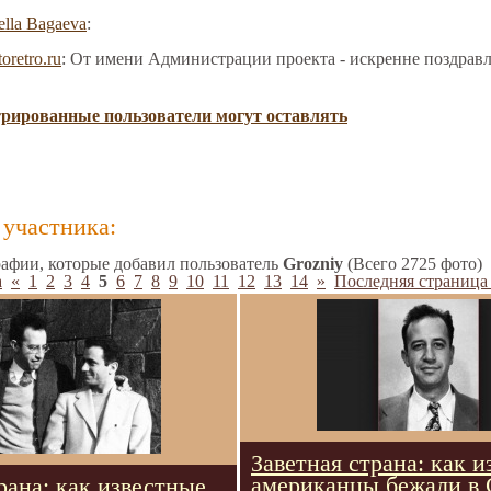
ella Bagaeva
:
toretro.ru
: От имени Администрации проекта - искренне поздрав
трированные пользователи могут оставлять
участника:
афии, которые добавил пользователь
Grozniy
(Всего 2725 фото)
а
«
1
2
3
4
5
6
7
8
9
10
11
12
13
14
»
Последняя страница
Заветная страна: как 
американцы бежали в 
рана: как известные