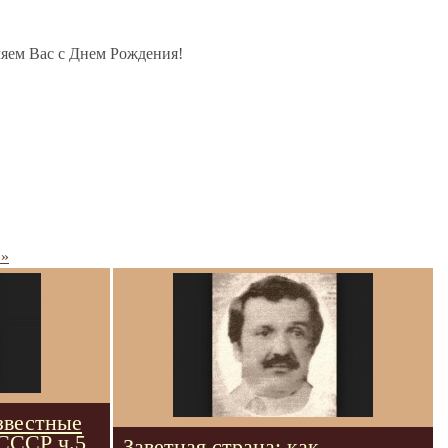
ляем Вас с Днем Рождения!
 »
известные
СССР ч.5
Заветная страна: как