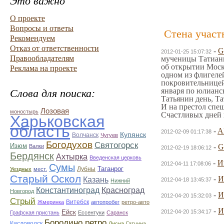
Это важно
О проекте
Вопросы и ответы
Стена участ
Рекомендуем
Отказ от ответственности
-
G
2012-01-25 15:07:32
Правообладателям
мученицы Татианы
об открытии Моск
Реклама на проекте
одном из флигелей
покровительницей 
января по юлианс
Слова для поиска:
Татьянин день, Та
И на престол спеш
Лозовая
моностырь
Счастливых дней и
Харьковская
область
-
A
2012-02-09 01:17:38
Купянск
Волчанск
Чугуев
Богодухов
Святогорск
Изюм
-
G
Валки
2012-02-19 18:06:12
Бердянск
Ахтырка
Введенская церковь
-
И
2012-04-11 17:08:06
Сумы
Таганрог
Лубны
Уездных
мест.
Старый Оскол
-
И
Казань
2012-04-18 13:45:37
Нижний
Константиноград
Красноград
Новгород
-
И
2012-04-20 15:32:03
Стрый
Витебск
Жмеринка
автопробег
ретро-авто
-
И
Ейск
2012-04-20 15:34:17
Графская пристань
Ессентуки
Саранск
Бородино.ретро
Кисловодск
Дисна
Гатчина