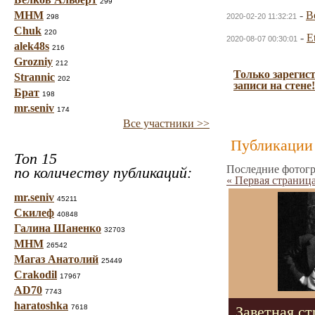
299
МНМ
-
B
2020-02-20 11:32:21
298
Chuk
220
-
E
2020-08-07 00:30:01
alek48s
216
Grozniy
212
Только зарегис
Strannic
202
записи на стене!
Брат
198
mr.seniv
174
Все участники >>
Публикации 
Топ 15
Последние фотогр
по количеству публикаций:
« Первая страниц
mr.seniv
45211
Скилеф
40848
Галина Шаненко
32703
МНМ
26542
Магаз Анатолий
25449
Crakodil
17967
AD70
7743
haratoshka
7618
Заветная ст