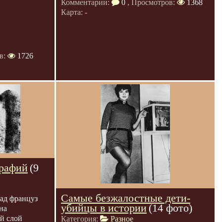
Комментарии:
0
, Просмотров:
1368
Карта: -
в:
1726
графий
(9
Самые безжалостные дети-
зад француз
убийцы в истории
(14 фото)
на
й слой
Категория:
Разное