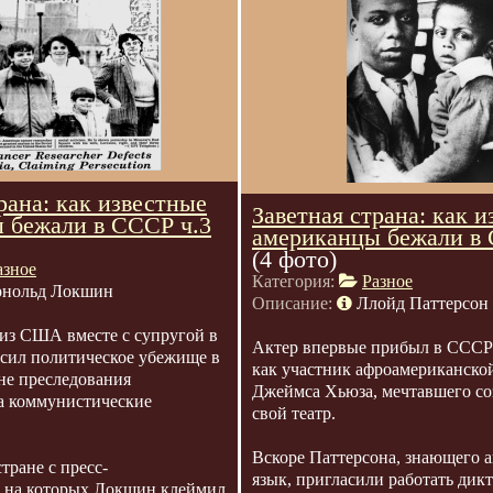
рана: как известные
Заветная страна: как 
 бежали в СССР ч.3
американцы бежали в 
(4 фото)
азное
Категория:
Разное
нольд Локшин
Описание:
Ллойд Паттерсон
из США вместе с супругой в
Актер впервые прибыл в СССР 
осил политическое убежище в
как участник афроамериканско
е преследования
Джеймса Хьюза, мечтавшего со
а коммунистические
свой театр.
Вскоре Паттерсона, знающего 
тране с пресс-
язык, пригласили работать дик
 на которых Локшин клеймил