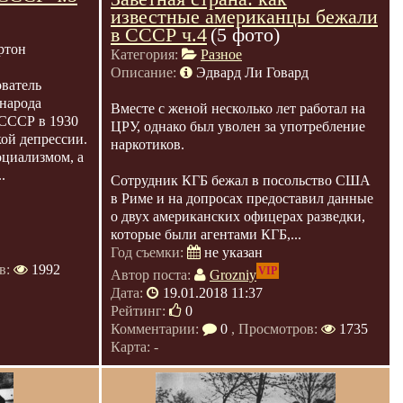
известные американцы бежали
в СССР ч.4
(5 фото)
ртон
Категория:
Разное
Описание:
Эдвард Ли Говард
ователь
народа
Вместе с женой несколько лет работал на
 СССР в 1930
ЦРУ, однако был уволен за употребление
кой депрессии.
наркотиков.
оциализмом, а
.
Сотрудник КГБ бежал в посольство США
в Риме и на допросах предоставил данные
о двух американских офицерах разведки,
которые были агентами КГБ,...
Год съемки:
не указан
в:
1992
VIP
Автор поста:
Grozniy
Дата:
19.01.2018 11:37
Рейтинг:
0
Комментарии:
0
, Просмотров:
1735
Карта: -