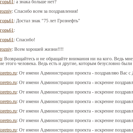
горь61
: а знака больше нет?
rozniy
: Спасибо всем за поздравления!
горь61
: Достал знак "75 лет Грознефть"
горь61
:
горь61
: Спасибо!
rozniy
: Всем хорошей жизни!!!!
m
: Возвращайтесь и не обращайте внимания ни на кого. Ведь мне
ие этого человека. Ведь есть и другие, которым безусловно был
toretro.ru
: От имени Администрации проекта - поздравляю Вас с
toretro.ru
: От имени Администрации проекта - искренне поздрав
toretro.ru
: От имени Администрации проекта - искренне поздрав
toretro.ru
: От имени Администрации проекта - искренне поздрав
toretro.ru
: От имени Администрации проекта - искренне поздрав
toretro.ru
: От имени Администрации проекта - искренне поздрав
toretro.ru
: От имени Администрации проекта - искренне поздрав