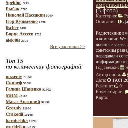
Spektor
американцы
7249
Рыбак
(3 фото)
6790
Николай Наседкин
Категория:
Р
5090
Ігор Кузьменко
Описание:
Дж
4796
fischer
4401
Радиотехник вме
Борис Ассеев
3722
в компании West
alek48s
3394
военные заказы.
Все участники >>
советским разв
передавали сове
Топ 15
информацию о в
по количеству фотографий:
Год съемки:
н
Автор поста:
mr.seniv
78260
Дата:
19.01.2
Скилеф
56681
Рейтинг:
0
Галина Шаненко
51702
Комментарии:
МНМ
35166
Карта: -
Магаз Анатолий
32292
Grozniy
22990
Crakodil
19166
haratoshka
17292
worldriko
14815