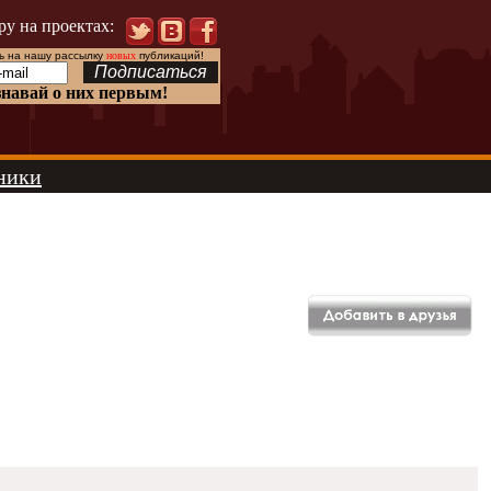
ру на проектах:
 на нашу рассылку
новых
публикаций!
знавай о них первым!
ники