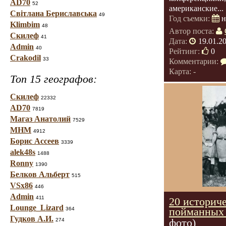
AD70
52
американские...
Світлана Бериславська
49
Год съемки:
н
Klimbim
48
Автор поста:
Скилеф
41
Дата:
19.01.2
Admin
40
Рейтинг:
0
Crakodil
33
Комментарии:
Карта: -
Топ 15 географов:
Скилеф
22332
AD70
7819
Магаз Анатолий
7529
МНМ
4912
Борис Ассеев
3339
alek48s
1488
Ronny
1390
Белков Альберт
515
VSx86
446
Admin
411
20 историче
Lounge_Lizard
пойманных
364
Гудков А.И.
фото)
274