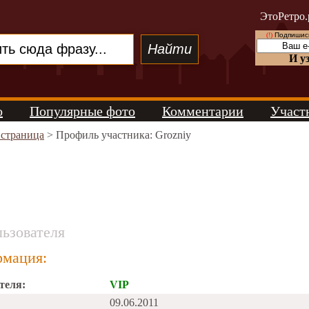
ЭтоРетро.
(!)
Подпишись
И у
о
Популярные фото
Комментарии
Участ
 страница
> Профиль участника: Grozniy
ьзователя
мация:
теля:
VIP
09.06.2011