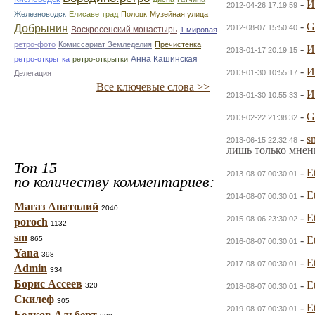
-
И
2012-04-26 17:19:59
Железноводск
Елисаветград
Полоцк
Музейная улица
-
G
Добрынин
2012-08-07 15:50:40
Воскресенский монастырь
1 мировая
ретро-фото
Комиссариат Земледелия
Пречистенка
-
И
2013-01-17 20:19:15
Анна Кашинская
ретро-открытка
ретро-открытки
-
И
2013-01-30 10:55:17
Делегация
Все ключевые слова >>
-
И
2013-01-30 10:55:33
-
G
2013-02-22 21:38:32
-
s
2013-06-15 22:32:48
лишь только мнен
Топ 15
-
E
2013-08-07 00:30:01
по количеству комментариев:
-
E
2014-08-07 00:30:01
Магаз Анатолий
2040
-
E
2015-08-06 23:30:02
poroch
1132
sm
-
E
865
2016-08-07 00:30:01
Yana
398
-
E
2017-08-07 00:30:01
Admin
334
Борис Ассеев
-
E
320
2018-08-07 00:30:01
Скилеф
305
-
E
2019-08-07 00:30:01
Белков Альберт