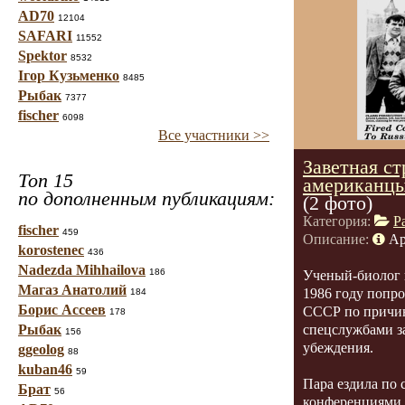
AD70
12104
SAFARI
11552
Spektor
8532
Ігор Кузьменко
8485
Рыбак
7377
fischer
6098
Все участники >>
Заветная ст
Топ 15
американцы
по дополненным публикациям:
(2 фото)
Категория:
Р
fischer
459
Описание:
Ар
korostenec
436
Nadezda Mihhailova
186
Ученый-биолог 
Магаз Анатолий
1986 году попр
184
Борис Ассеев
СССР по причин
178
Рыбак
спецслужбами з
156
убеждения.
ggeolog
88
kuban46
59
Пара ездила по с
Брат
56
конференциями,