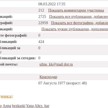
08.03.2022 17:35
212
Показать комментарии участника
икаций:
2725
Показать все публикации, добавле
графий:
22959
Показать все фотографии, добавл
икаций:
Показать чужие публикации, дополнен
рте фотографий:
0
бликаций:
424
бликаций за
0
:
ликаций за сегодня:
0
ной почты:
ufms_kk@mail dot ru
Краснодар
07 Августа 1977 (возраст: 48)
тника:
н
Anna
bezkaski
Yana
Altcs_har