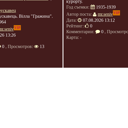
курорту.
Год съемки:
1935-1939
рускавец
VIP
Автор поста:
mr.seniv
ускавець. Вілла "Гражина".
Дата:
07.08.2026 13:12
964
Рейтинг:
0
VIP
mr.seniv
Комментарии:
0
, Просмотр
26 13:26
Карта: -
0
, Просмотров:
13