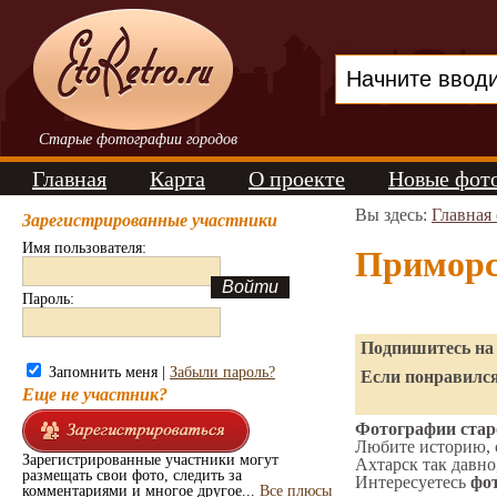
Старые фотографии городов
Главная
Карта
О проекте
Новые фот
Вы здесь:
Главная
Зарегистрированные участники
Имя пользователя:
Приморс
Пароль:
Подпишитесь на 
Запомнить меня |
Забыли пароль?
Если понравился
Еще не участник?
Фотографии стар
Любите историю, 
Зарегистрированные участники могут
Ахтарск так давно
размещать свои фото, следить за
Интересуетесь
фот
комментариями и многое другое...
Все плюсы