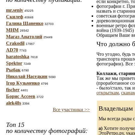
если конкретно, то
фотографии г. При
mr.seniv
назвать и старинн
45225
советская фотограф
Скилеф
40848
дореволюционная ф
Галина Шаненко
32703
военные ретро фот
МНМ
война (1939-1945)
26542
Обращаем Ваше вн
Магаз Анатолий
25449
Что должно б
Crakodil
17967
AD70
7743
Что угодно, будь 
haratoshka
7618
транспорта прошл
Spektor
фотографии). Все 
7249
Рыбак
6790
Коллажи, старин
Николай Наседкин
5090
Так же мы приветс
Ігор Кузьменко
(проработанное со
4796
- было/стало, так
fischer
4401
открыткам
,
сканам
Борис Ассеев
3722
alek48s
3394
Владельцам 
Все участники >>
Мы всегда рады 
Топ 15
а)
Хотите получит
по количеству фотографий:
ЭтоРетро.ру, ука