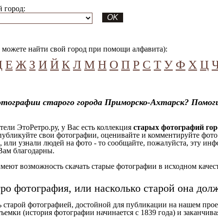
 город:
можете найти свой город при помощи алфавита):
Д
Е
Ж
З
И
Й
К
Л
М
Н
О
П
Р
С
Т
У
Ф
Х
Ц
отографии старого города Приморско-Ахтарск? Помог
ели ЭтоРетро.ру, у Вас есть коллекция
старых фотографий го
 публикуйте свои фотографии, оценивайте и комментируйте фото
, или узнали людей на фото - то сообщайте, пожалуйста, эту ин
Вам благодарны.
еют возможность скачать старые фотографии в исходном качеств
тро фотография, или насколько старой она дол
ь старой фотографией, достойной для публикации на нашем прое
ъемки (история фотографии начинается с 1839 года) и заканчивая