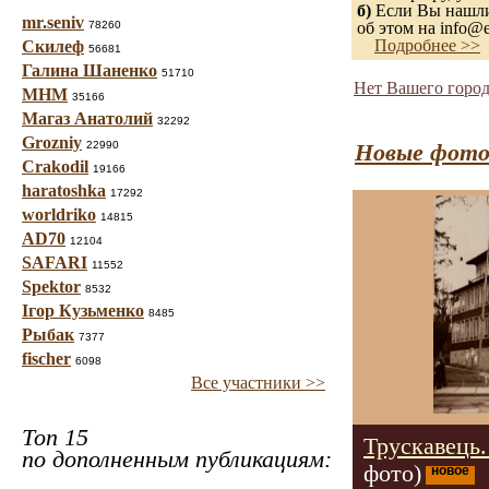
б)
Если Вы нашли 
mr.seniv
78260
об этом на info@e
Подробнее >>
Скилеф
56681
Галина Шаненко
51710
Нет Вашего город
МНМ
35166
Магаз Анатолий
32292
Grozniy
22990
Новые фото
Crakodil
19166
haratoshka
17292
worldriko
14815
AD70
12104
SAFARI
11552
Spektor
8532
Ігор Кузьменко
8485
Рыбак
7377
fischer
6098
Все участники >>
Топ 15
Трускавець.
по дополненным публикациям:
фото)
новое