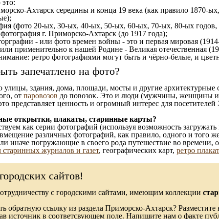
 это:
морско-Ахтарск середины и конца 19 века (как правило 1870-ых,
ые);
ия (фото 20-ых, 30-ых, 40-ых, 50-ых, 60-ых, 70-ых, 80-ых годов,
отография г. Приморско-Ахтарск (до 1917 года);
орграфии - или фото времен войны - это и первая мировая (1914-
 или применительно к нашей Родине - Великая отечественная (1
имание: ретро фотографиями могут быть и чёрно-белые, и цветн
ыть запечатлено на фото?
то улицы, здания, дома, площади, мосты и другие архитектурные
ого, от
паровозов
до повозок. Это и люди (мужчины, женщины и д
это представляет ценность и огромный интерес для посетителей 
ные открытки, плакаты, старинные карты?
твуем как серии фотографий (используя возможность загружать 
вмещение различных фотографий, как правило, одного и того же
 или иначе погружающие в своего рода путешествие во времени, 
 старинных журналов и газет
, географических карт,
ретро плака
городских сайтов!
сотрудничеству с городскими сайтами, имеющим коллекции
стар
ь обратную ссылку из раздела Приморско-Ахтарск? Разместите 
зав источник в соответсвующем поле. Напишите нам о факте пуб