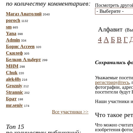
по количеству комментариев:
Посмотреть другой
Магаз Анатолий
2040
poroch
1132
sm
Алфавит
865
(Вы 
Yana
398
4
А
Б
В
Г
Admin
334
Борис Ассеев
320
Скилеф
305
Белков Альберт
299
Сохранились ф
МНМ
298
Chuk
220
Уважаемые посетит
alek48s
216
регистрируйтесь
,
Grozniy
212
фотографии, адрес
посетители будут 
Strannic
202
Брат
198
Наши участники им
mr.seniv
174
Все участники >>
Что такое ре
Что можно считат
Топ 15
изобретения фотос
по количеству публикаций: