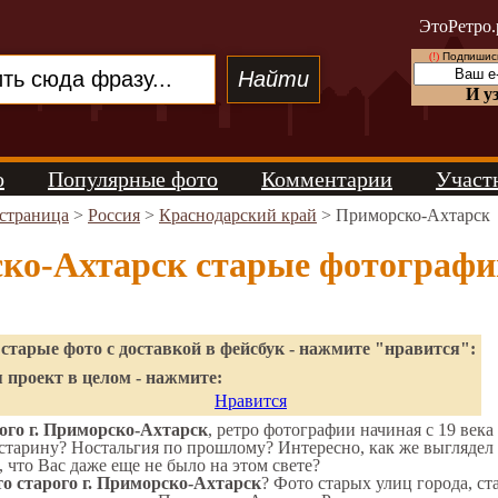
ЭтоРетро.
(!)
Подпишись
И у
о
Популярные фото
Комментарии
Участ
 страница
>
Россия
>
Краснодарский край
> Приморско-Ахтарск
ко-Ахтарск старые фотографи
старые фото с доставкой в фейсбук - нажмите "нравится":
 проект в целом - нажмите:
Нравится
ого г. Приморско-Ахтарск
, ретро фотографии начиная с 19 века
старину? Ностальгия по прошлому? Интересно, как же выгляде
, что Вас даже еще не было на этом свете?
о старого г. Приморско-Ахтарск
? Фото старых улиц города, с