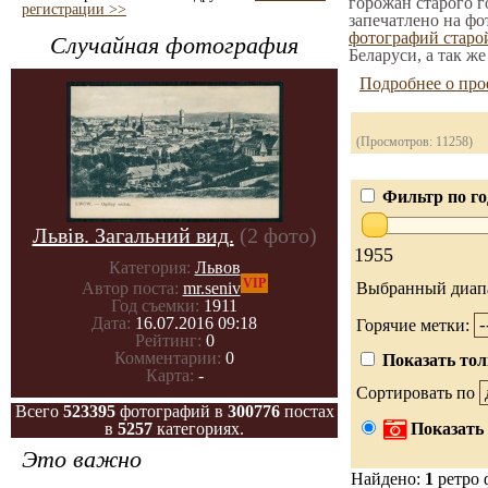
горожан старого г
регистрации >>
запечатлено на фо
фотографий стар
Случайная фотография
Беларуси, а так ж
Подробнее о про
(Просмотров: 11258)
Фильтр по го
Львів. Загальний вид.
(2 фото)
1955
Категория:
Львов
VIP
Выбранный диап
Автор поста:
mr.seniv
Год съемки:
1911
Дата:
16.07.2016 09:18
Горячие метки:
Рейтинг:
0
Комментарии:
0
Показать тол
Карта:
-
Сортировать по
Всего
523395
фотографий в
300776
постах
в
5257
категориях.
Показать 
Это важно
Найдено:
1
ретро 