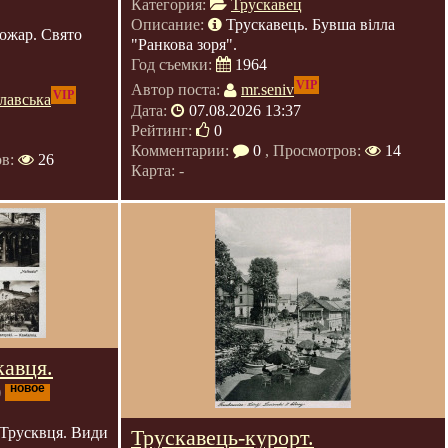
Категория:
Трускавец
Описание:
Трускавець. Бувша вілла
ожар. Свято
"Ранкова зоря".
Год съемки:
1964
VIP
Автор поста:
mr.seniv
VIP
лавська
Дата:
07.08.2026 13:37
Рейтинг:
0
Комментарии:
0
, Просмотров:
14
ов:
26
Карта: -
кавця.
)
новое
 Трусквця. Види
Трускавець-курорт.