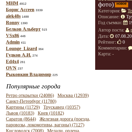
МНМ
фото)
новое
4912
Борис Ассеев
Категория:
Т
3339
alek48s
Описание:
Тр
1488
Ronny
Год съемки:
1
1390
Белков Альберт
Автор поста:
515
VSx86
Дата:
07.08.20
446
Рейтинг:
0
Admin
411
Комментарии:
Lounge_Lizard
364
Карта: -
Гудков А.И.
274
Ed4x4
261
OVN
237
Рыковкин Владимир
225
Популярные города
Ретро открытки (24086)
Москва (12939)
Санкт-Петербург (11780)
Картины (11729)
Трускавец (10357)
Львов (10183)
Киев (10182)
Саратов (8644)
Железная дорога (поезда,
паровозы, локомотивы, вагоны) (7127)
Кисловодск (7008)
Медали, ордена,