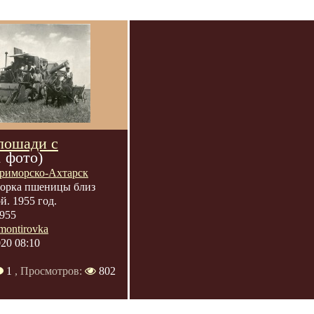
лошади с
1 фото)
риморско-Ахтарск
орка пшеницы близ
. 1955 год.
955
montirovka
020 08:10
1
, Просмотров:
802