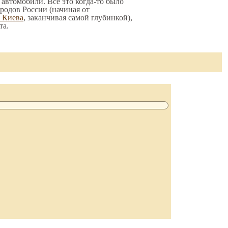
 автомобили. Все это когда-то было
родов России (начиная от
о Киева
, заканчивая самой глубинкой),
та.