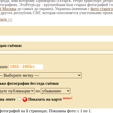
орода, имя которому Приморско-Ахтарск. Ретро транспорт, ретро
тографиях. ЭтоРетро.ру - крупнейшая база старых фотографий го
ой Москвы
до самых до окраин), Украины (начиная с
фото старог
е других республик СНГ, которая пополняется участниками проек
екте >>
дам съёмки:
азон:
ько фотографии без года съёмки
по
новое!
на ленте
Показать на карте
фотографий на
1
страницах. Показаны фото: с 1 по 1.