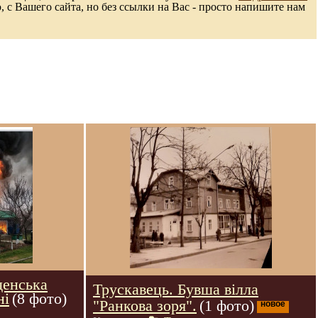
с Вашего сайта, но без ссылки на Вас - просто напишите нам
денська
Трускавець. Бувша вілла
ні
(8 фото)
"Ранкова зоря".
(1 фото)
новое