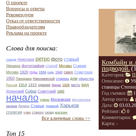
О проекте
Вопросы и ответы
Рекомендуем
Отказ от ответственности
Правообладателям
Реклама на проекте
Слова для поиска:
ретро
фото
старый
Николаев
города
Комбайн и 
фотография
Украина
Старая
старой
Москвы
подводой.
(
Москва
1920
годы
сквер
1934
году
1940
Советская
Категория:
П
1950
дом
Панорама
Николаевской
стороны
общества
Описание:
Уб
вид
1914
1915
здание
Россия
биржи
1928
часть
станицы Степной
Собор
Успенский
Советский
1885
Год съемки:
1
начало
Автор поста:
улицы
Московская
фотоателье
Харьков
Дата:
03.03.2
Старые
начала
Ленина
трамвай
Рейтинг:
0
столетия
улиц
старого
склад
магазин
Комментарии:
Все ключевые слова >>
Карта: -
Топ 15