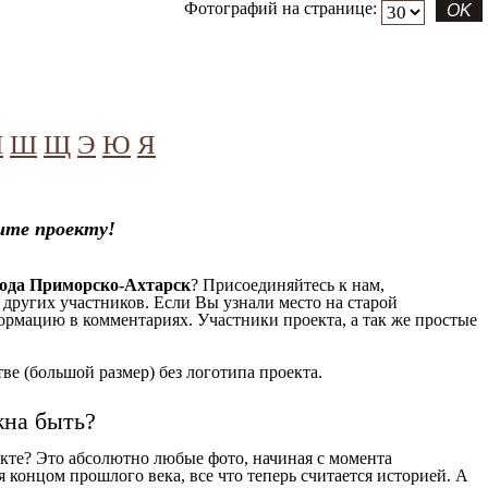
Фотографий на странице:
Ч
Ш
Щ
Э
Ю
Я
ите проекту!
рода Приморско-Ахтарск
? Присоединяйтесь к нам,
 других участников. Если Вы узнали место на старой
формацию в комментариях. Участники проекта, а так же простые
е (большой размер) без логотипа проекта.
жна быть?
кте? Это абсолютно любые фото, начиная c момента
 концом прошлого века, все что теперь считается историей. А