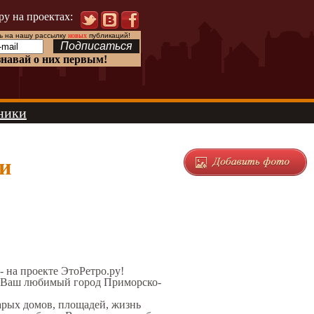
ру на проектах:
 на нашу рассылку
новых
публикаций!
знавай о них первым!
ники
и
 - на проекте ЭтоРетро.ру!
л Ваш любимый город Приморско-
тарых домов, площадей, жизнь