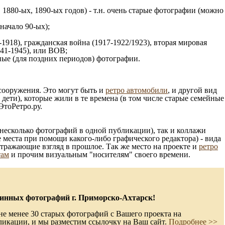
 1880-ых, 1890-ых годов) - т.н. очень старые фотографии (можно
 начало 90-ых);
1918), гражданская война (1917-1922/1923), вторая мировая
941-1945), или ВОВ;
ые (для поздних периодов) фотографии.
 сооружения. Это могут быть и
ретро автомобили
, и другой вид
ети), которые жили в те времена (в том числе старые семейные
ЭтоРетро.ру.
несколько фотографий в одной публикации), так и коллажи
 места при помощи какого-либо графического редактора) - вида
отражающие взгляд в прошлое. Так же место на проекте и
ретро
там
и прочим визуальным "носителям" своего времени.
инных фотографий г. Приморско-Ахтарск!
не менее 30 старых фотографий с Вашего проекта на
ликации, и мы разместим ссылочку на Ваш сайт.
Подробнее >>