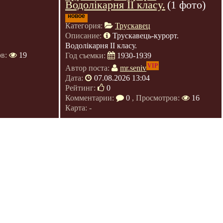
Водолікарня II класу.
(1 фото)
новое
Категория:
Трускавец
Описание:
Трускавець-курорт.
Водолікарня II класу.
ов:
19
Год съемки:
1930-1939
VIP
Автор поста:
mr.seniv
Дата:
07.08.2026 13:04
Рейтинг:
0
Комментарии:
0
, Просмотров:
16
Карта: -