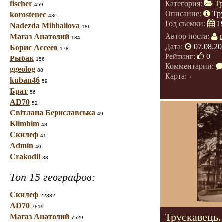
fischer
Категория:
Т
459
Описание:
Тр
korostenec
436
Год съемки:
1
Nadezda Mihhailova
186
Автор поста:
Магаз Анатолий
184
Дата:
07.08.20
Борис Ассеев
178
Рейтинг:
0
Рыбак
156
Комментарии:
ggeolog
88
Карта: -
kuban46
59
Брат
56
AD70
52
Світлана Бериславська
49
Klimbim
48
Скилеф
41
Admin
40
Crakodil
33
Топ 15 географов:
Скилеф
22332
AD70
7819
Трускавець.
Магаз Анатолий
7529