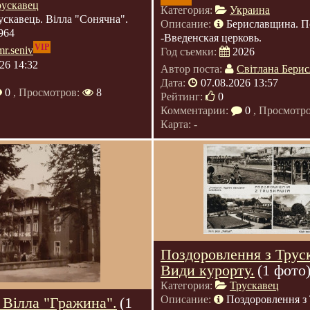
рускавец
Категория:
Украина
ускавець. Вілла "Сонячна".
Описание:
Бериславщина. П
964
-Введенская церковь.
VIP
mr.seniv
Год съемки:
2026
26 14:32
Автор поста:
Світлана Берис
Дата:
07.08.2026 13:57
0
, Просмотров:
8
Рейтинг:
0
Комментарии:
0
, Просмотр
Карта: -
Поздоровлення з Трус
Види курорту.
(1 фото
Категория:
Трускавец
Описание:
Поздоровлення з
 Вілла "Гражина".
(1