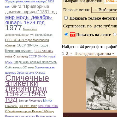
Выбранный диапазон:
"Придворные дамские наряды"
1831
Книга "Придворные
год
Горячие метки:
дамские наряды" 1831 год
мир моды декабрь-
Показать только фотогра
январь 1829 год
1977
Сортировать по
Мемориал
Показать на ленте
дореволюционная
ул. Полицейская.
СССР 30-40-х годов Московская
СССР 30-40-х годов
область
Найдено:
44
ретро фотографи
Киевская область
СССР 30-40-х
1
2
»
Последняя страница »
годов Сталинрад
СССР 30-40-х годов
Крым
Введенский женский монастырь
Орёл начало ХХ века
Богоявленская
церковь Орёл начало ХХ века
Спичечные
этикетки
Ленинград
1942-1943
год
Минск
Зингер
Людиново
Свислочь
XX 1911 1912
1899 1900 1907
Общий план города Рязани 1904 год
Вознесенская церковь Рязань начало