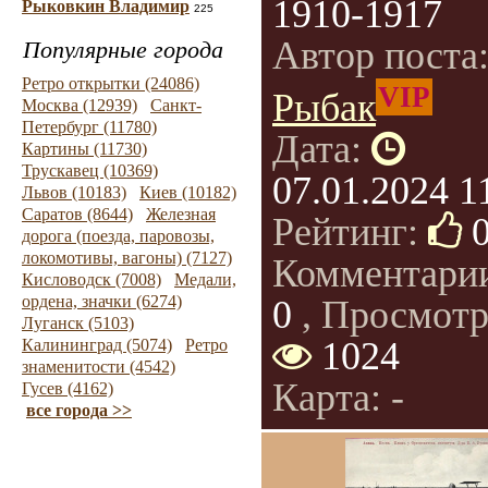
1910-1917
Рыковкин Владимир
225
Автор поста
Популярные города
Ретро открытки (24086)
VIP
Рыбак
Москва (12939)
Санкт-
Петербург (11780)
Дата:
Картины (11730)
Трускавец (10369)
07.01.2024 1
Львов (10183)
Киев (10182)
Саратов (8644)
Железная
Рейтинг:
дорога (поезда, паровозы,
локомотивы, вагоны) (7127)
Комментари
Кисловодск (7008)
Медали,
ордена, значки (6274)
0
, Просмотр
Луганск (5103)
1024
Калининград (5074)
Ретро
знаменитости (4542)
Карта: -
Гусев (4162)
все города >>