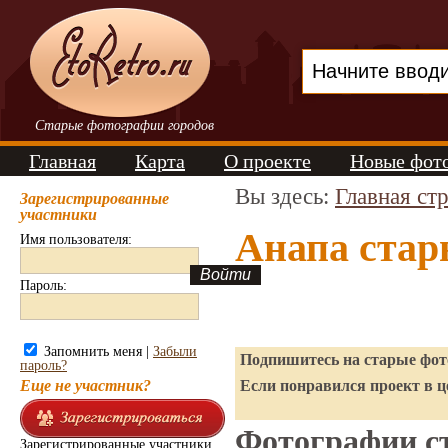
Старые фотографии городов
Главная
Карта
О проекте
Новые фот
Вы здесь:
Главная ст
Зарегистрированные
участники
Анапа стар
Имя пользователя:
Пароль:
Запомнить меня |
Забыли
Подпишитесь на старые фото
пароль?
Еще не участник?
Если понравился проект в ц
Фотографии ст
Зарегистрированные участники