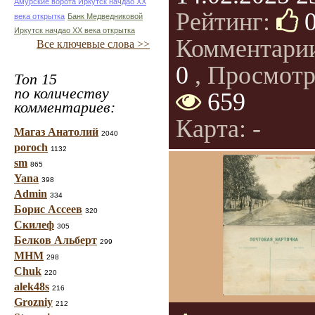
Амурские ворота Иркутск начдао ХХ
Рейтинг:
века открытка
Банк Медведниковой
Иркутск начдао ХХ века открытка
Комментари
Все ключевые слова >>
0
, Просмотр
Топ 15
по количеству
659
комментариев:
Карта: -
Магаз Анатолий
2040
poroch
1132
sm
865
Yana
398
Admin
334
Борис Ассеев
320
Скилеф
305
Белков Альберт
299
МНМ
298
Chuk
220
alek48s
216
Grozniy
212