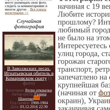
могут размещать свои фото,
начиная с 19 ве
следить за комментариями и
многое другое...
Все плюсы
Любите историю
регистрации >>
прошлому? Инт
Случайная
фотография
любимый город 
не было на этом
Интересуетесь
улиц города, с
горожан старог
транспорт, ретр
В Заволжских лесах.
Игнатьевская обитель в
запечатлено на
Комаровском скиту
(1
фото)
крупнейшая баз
Категория:
Ретро открытки
(начиная от
фо
Автор поста:
Галина
VIP
окраин), Украи
Шаненко
Год съемки:
1900-1904
заканчивая само
Дата:
03.12.2016 22:39