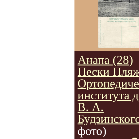
Анапа (28)
Пески Пляж
Ортопедиче
института д
В. А.
Будзинског
фото)