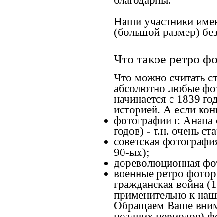
благодарны.
Наши участники имею
(большой размер) без
Что такое ретро ф
Что можно считать с
абсолютно любые фот
начинается с 1839 го
историей. А если конк
фотографии г. Анапа 
годов) - т.н. очень 
советская фотография
90-ых);
дореволюционная фото
военные ретро фоторг
гражданская война (1
применительно к наше
Обращаем Ваше внима
поздних периодов) ф