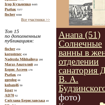
Ігор Кузьменко
8485
Рыбак
7377
fischer
6098
Все участники >>
Топ 15
Анапа (51)
по дополненным
публикациям:
Солнечные
fischer
ванны в же
459
korostenec
436
отделении
Nadezda Mihhailova
186
Магаз Анатолий
184
санатория 
Борис Ассеев
178
Рыбак
156
В. А.
ggeolog
88
kuban46
Будзинског
59
Брат
56
фото)
AD70
52
Світлана Бериславська
49