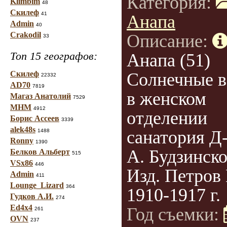
Категория:
Klimbim
48
Скилеф
41
Анапа
Admin
40
Crakodil
Описание:
33
Топ 15 географов:
Анапа (51)
Скилеф
Солнечные 
22332
AD70
7819
в женском
Магаз Анатолий
7529
МНМ
4912
отделении
Борис Ассеев
3339
alek48s
санатория Д-
1488
Ronny
1390
А. Будзинско
Белков Альберт
515
VSx86
446
Изд. Петров 
Admin
411
Lounge_Lizard
364
1910-1917 г.
Гудков А.И.
274
Ed4x4
Год съемки:
261
OVN
237