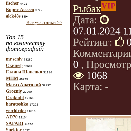
fischer
VIP
4401
Рыбак
Борис Ассеев
3722
alek48s
Дата:
3394
Все участники >>
07.01.2024 1
Топ 15
Рейтинг:
по количеству
фотографий:
Комментари
mr.seniv
78286
0
, Просмотр
Скилеф
56681
Галина Шаненко
1068
51714
МНМ
35166
Карта: -
Магаз Анатолий
32292
Grozniy
22990
Crakodil
19166
haratoshka
17292
worldriko
14815
AD70
12104
SAFARI
11552
Spektor
8532