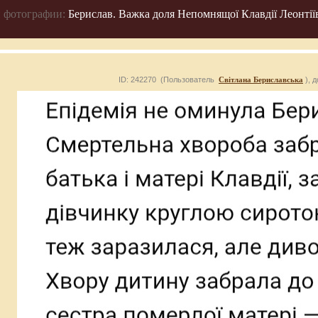
 фотографии:
Берислав. Важка доля Непомнящої Клавдії Леонтії
ID: 242270 (Пользователь
Світлана Бериславська
), 