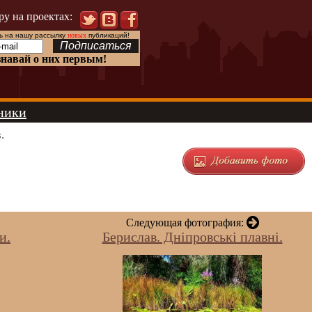
ру на проектах:
 на нашу рассылку
новых
публикаций!
знавай о них первым!
ники
.
Следующая фотография:
и.
Берислав. Дніпровські плавні.