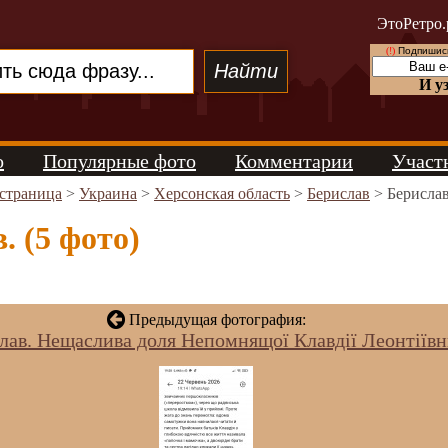
ЭтоРетро.
(!)
Подпишись
И у
о
Популярные фото
Комментарии
Участ
 страница
>
Украина
>
Херсонская область
>
Берислав
> Берислав
. (5 фото)
Предыдущая фотография:
лав. Нещаслива доля Непомнящої Клавдії Леонтіївн