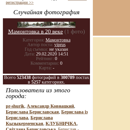
регистрации >>
Случайная фотография
Мамонтовка в 20 веке
(1 фото)
Категория:
Мамонтовка
Автор поста:
viprus
Год съемки:
не указан
Дата:
29.02.2020 14:51
Рейтинг:
0
Комментарии:
0
Карта:
-
Всего
523438
фотографий в
300789
постах
в
5257
категориях.
Пользователи из этого
города:
pr-shurik
,
Александр Ковнацкий
,
Берислава Бериславская
,
Берислава із
Берислава
,
Берислава
Кызыкерменская
,
КЛУБНИЧКА
,
Свiтлана Бериславська
,
Берислав -