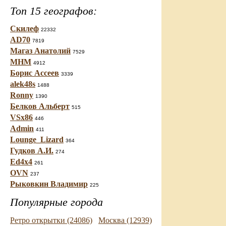
Топ 15 географов:
Скилеф
22332
AD70
7819
Магаз Анатолий
7529
МНМ
4912
Борис Ассеев
3339
alek48s
1488
Ronny
1390
Белков Альберт
515
VSx86
446
Admin
411
Lounge_Lizard
364
Гудков А.И.
274
Ed4x4
261
OVN
237
Рыковкин Владимир
225
Популярные города
Ретро открытки (24086)
Москва (12939)