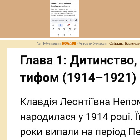
№ Публикации:
307668
(Автор публикации:
Світлана Берислав