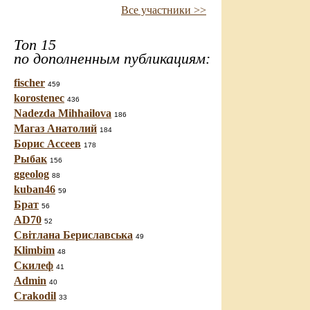
Все участники >>
Топ 15
по дополненным публикациям:
fischer
459
korostenec
436
Nadezda Mihhailova
186
Магаз Анатолий
184
Борис Ассеев
178
Рыбак
156
ggeolog
88
kuban46
59
Брат
56
AD70
52
Світлана Бериславська
49
Klimbim
48
Скилеф
41
Admin
40
Crakodil
33