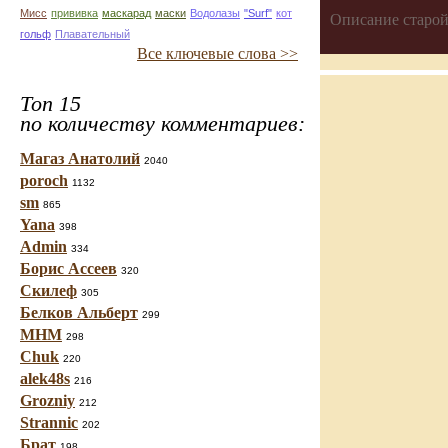
Мисс
прививка
маскарад
маски
Водолазы
"Surf"
кот
Описание старой
гольф
Плавательный
Все ключевые слова >>
Топ 15
по количеству комментариев:
Магаз Анатолий
2040
poroch
1132
sm
865
Yana
398
Admin
334
Борис Ассеев
320
Скилеф
305
Белков Альберт
299
МНМ
298
Chuk
220
alek48s
216
Grozniy
212
Strannic
202
Брат
198