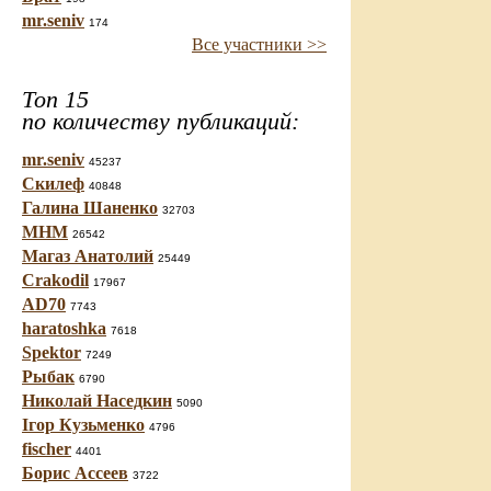
mr.seniv
174
Все участники >>
Топ 15
по количеству публикаций:
mr.seniv
45237
Скилеф
40848
Галина Шаненко
32703
МНМ
26542
Магаз Анатолий
25449
Crakodil
17967
AD70
7743
haratoshka
7618
Spektor
7249
Рыбак
6790
Николай Наседкин
5090
Ігор Кузьменко
4796
fischer
4401
Борис Ассеев
3722