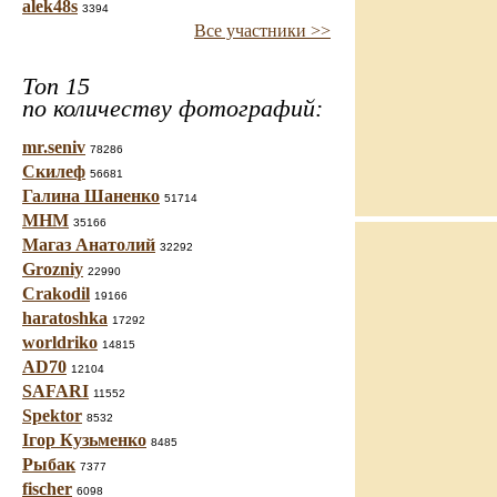
alek48s
3394
Все участники >>
Топ 15
по количеству фотографий:
mr.seniv
78286
Скилеф
56681
Галина Шаненко
51714
МНМ
35166
Магаз Анатолий
32292
Grozniy
22990
Crakodil
19166
haratoshka
17292
worldriko
14815
AD70
12104
SAFARI
11552
Spektor
8532
Ігор Кузьменко
8485
Рыбак
7377
fischer
6098