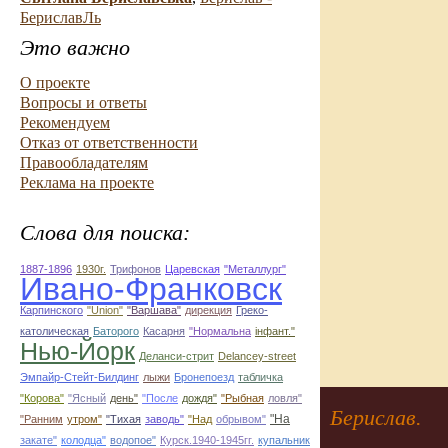
БериславЛь
Это важно
О проекте
Вопросы и ответы
Рекомендуем
Отказ от ответственности
Правообладателям
Реклама на проекте
Слова для поиска:
1887-1896
1930г.
Трифонов
Царевская
"Металлург"
Ивано-Франковск
Карпинского
"Union"
"Варшава"
дирекция
Греко-
католическая
Баторого
Касарня
"Нормальна
інфант."
Нью-Йорк
Деланси-стрит
Delancey-street
Эмпайр-Стейт-Билдинг
лыжи
Бронепоезд
табличка
"Корова"
"Ясный
день"
"После
дождя"
"Рыбная
ловля"
Берислав.
"На
"Ранним
утром"
"Тихая
заводь"
"Над
обрывом"
закате"
колодца"
водопое"
Курск.1940-1945гг.
купальник