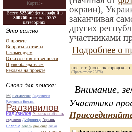
Карта:
-
окраин), Украи
Всего
523369
фотографий в
заканчивая само
300760
постах в
5257
категориях.
других республ
Это важно
участниками пр
О проекте
Вопросы и ответы
Подробнее о п
Рекомендуем
Отказ от ответственности
Правообладателям
пос. г. т. (поселок городског
Реклама на проекте
(Просмотров: 22876)
Слова для поиска:
Внимание, зе
980
г. Акмолинск
Радзивилов
Участники прое
Радивилов Волынь
Радзивилов
Присоединяйте
Радивилов
Ровенская область
Дубровица
Горынь
Радивилiв
Полесье
Ковель
райцентр
лиски
Фильтр по годам съёмки