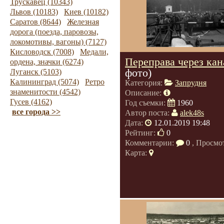
Трускавец (10343)
Львов (10183)
Киев (10182)
Саратов (8644)
Железная
дорога (поезда, паровозы,
локомотивы, вагоны) (7127)
Кисловодск (7008)
Медали,
Переправа через кан
ордена, значки (6274)
фото)
Луганск (5103)
Калининград (5074)
Ретро
Категория:
Запрудня
знаменитости (4542)
Описание:
Гусев (4162)
Год съемки:
1960
все города >>
Автор поста:
alek48s
Дата:
12.01.2019 19:48
Рейтинг:
0
Комментарии:
0
, Просмо
Карта: