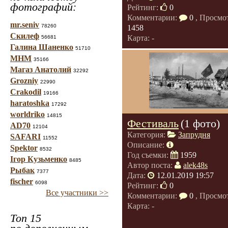
фотографий:
Рейтинг:
0
Комментарии:
0
, Просмо
mr.seniv
78260
1458
Скилеф
Карта: -
56681
Галина Шаненко
51710
МНМ
35166
Магаз Анатолий
32292
Grozniy
22990
Crakodil
19166
haratoshka
17292
worldriko
14815
Фестиваль
(1 фото)
AD70
12104
Категория:
Запрудня
SAFARI
11552
Описание:
Spektor
8532
Год съемки:
1959
Ігор Кузьменко
8485
Автор поста:
alek48s
Рыбак
7377
Дата:
12.01.2019 19:57
fischer
6098
Рейтинг:
0
Все участники >>
Комментарии:
0
, Просмо
Карта: -
Топ 15