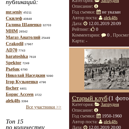
Категория:
Запрудня
публикаций:
Описание:
mr.seniv
Год съемки:
не указан
45211
Автор поста:
alek48s
Скилеф
40848
Дата:
12.01.2019 20:09
Галина Шаненко
32703
Рейтинг:
0
МНМ
26542
Комментарии:
0
, Просмо
Магаз Анатолий
25449
Карта: -
Crakodil
17967
AD70
7743
haratoshka
7618
Spektor
7249
Рыбак
6790
Николай Наседкин
5090
Ігор Кузьменко
4796
fischer
4401
Борис Ассеев
3722
Старый клуб
(1 фото
alek48s
3394
Категория:
Запрудня
Все участники >>
Описание:
Год съемки:
1950-1960
Топ 15
Автор поста:
alek48s
по количеству
Дата:
12.01.2019 20:00