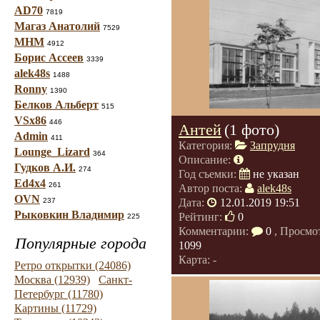
AD70
7819
Магаз Анатолий
7529
МНМ
4912
Борис Ассеев
3339
alek48s
1488
Ronny
1390
Белков Альберт
515
VSx86
446
Антей
(1 фото)
Admin
411
Категория:
Запрудня
Lounge_Lizard
364
Описание:
Гудков А.И.
274
Год съемки:
не указан
Ed4x4
261
Автор поста:
alek48s
OVN
237
Дата:
12.01.2019 19:51
Рыковкин Владимир
Рейтинг:
0
225
Комментарии:
0
, Просмо
Популярные города
1099
Карта: -
Ретро открытки (24086)
Москва (12939)
Санкт-
Петербург (11780)
Картины (11729)