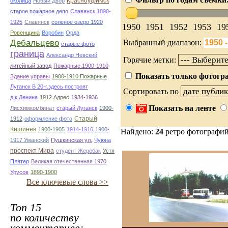
Красноуфимск
околица
Новый Двор
старое пожарное депо
Славянск 1890-
1925
Славянск
соленое озеро 1920
1950
1951
1952
1953
19
Ровенщина
Воробин
Орда
Дебальцево
Выбранный диапазон:
старые фото
граница
Александр Невский
Горячие метки:
литейный завод
Пожарные.1900-1910
Показать только фотогра
Здание управы
1900-1910.Пожарные
Луганск В 20-г.здесь построят
Сортировать по
д.к.Ленина
1912 Адрес
1934-1936
Показать на ленте
Лисхимкомбинат
старый Луганск
1900-
Старый
1912
оформление фото
Кишинев
1900-1905
1914-1916
1900-
Найдено:
24
ретро фотографи
1917 Уманский
Пушкинская ул.
Чуюна
проспект Мира
студент Жеребак
Устя
Плятер
Великая отечественная 1970
Урусов
1890-1900
Все ключевые слова >>
Топ 15
по количеству
комментариев: