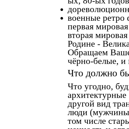
ых, 80-ых годов
дореволюционна
военные ретро 
первая мировая 
вторая мировая
Родине - Велик
Обращаем Ваше
чёрно-белые, и
Что должно бы
Что угодно, буд
архитектурные 
другой вид тра
люди (мужчины,
том числе стар