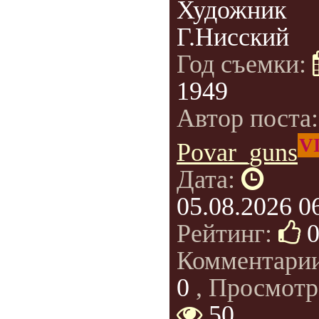
Художник
Г.Нисский
Год съемки:
1949
Автор поста
V
Povar_guns
Дата:
05.08.2026 0
Рейтинг:
Комментари
0
, Просмотр
50