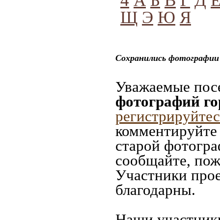
4
А
Б
В
Г
Д
Щ
Э
Ю
Я
Сохранились фотографии 
Уважаемые посе
фотографий го
регистрируйтес
комментируйте 
старой фотограф
сообщайте, пож
Участники прое
благодарны.
Наши участники