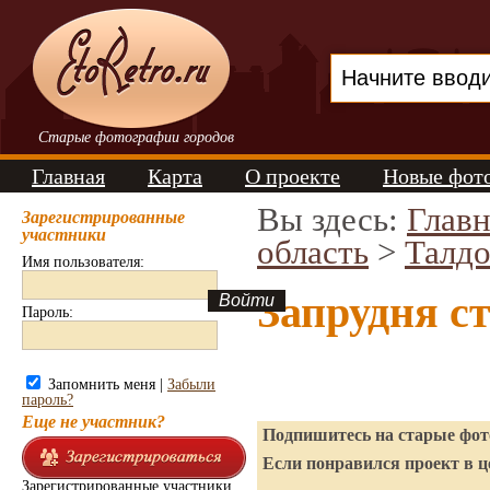
Старые фотографии городов
Главная
Карта
О проекте
Новые фот
Вы здесь:
Главн
Зарегистрированные
участники
область
>
Талд
Имя пользователя:
Запрудня с
Пароль:
Запомнить меня |
Забыли
пароль?
Еще не участник?
Подпишитесь на старые фото
Если понравился проект в ц
Зарегистрированные участники