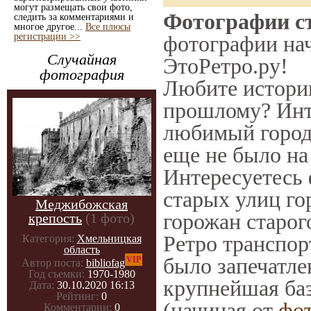
могут размещать свои фото,
Фотографии ст
следить за комментариями и
многое другое...
Все плюсы
регистрации >>
фотографии нач
Случайная
ЭтоРетро.ру!
фотография
Любите историю
прошлому? Инт
любимый город 
еще не было на
Интересуетесь
старых улиц го
Меджибожская
горожан старог
крепость
(1 фото)
Ретро транспорт
Категория:
Хмельницкая
область
было запечатле
VIP
Автор поста:
bibliofag
Год съемки:
1970-1980
крупнейшая баз
Дата:
30.10.2020 16:13
Рейтинг:
0
(начиная от
фо
Комментарии:
0