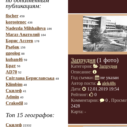
по дополненным
публикациям:
fischer
459
korostenec
436
Nadezda Mihhailova
186
Магаз Анатолий
184
Борис Ассеев
178
Рыбак
156
ggeolog
88
Запрудня
(1 фото)
kuban46
59
Брат
Категория:
Запрудня
56
AD70
Описание:
52
Год съемки:
не указан
Світлана Бериславська
49
Автор поста:
alek48s
Klimbim
48
Дата:
12.01.2019 19:54
Скилеф
41
Рейтинг:
0
Admin
40
Комментарии:
0
, Просмо
Crakodil
33
2428
Карта: -
Топ 15 географов:
Скилеф
22332