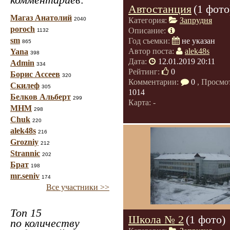
Автостанция
(1 фото
Магаз Анатолий
2040
Категория:
Запрудня
poroch
Описание:
1132
sm
Год съемки:
не указан
865
Автор поста:
alek48s
Yana
398
Дата:
12.01.2019 20:11
Admin
334
Рейтинг:
0
Борис Ассеев
320
Комментарии:
0
, Просмо
Скилеф
305
1014
Белков Альберт
299
Карта: -
МНМ
298
Chuk
220
alek48s
216
Grozniy
212
Strannic
202
Брат
198
mr.seniv
174
Все участники >>
Топ 15
Школа № 2
(1 фото)
по количеству