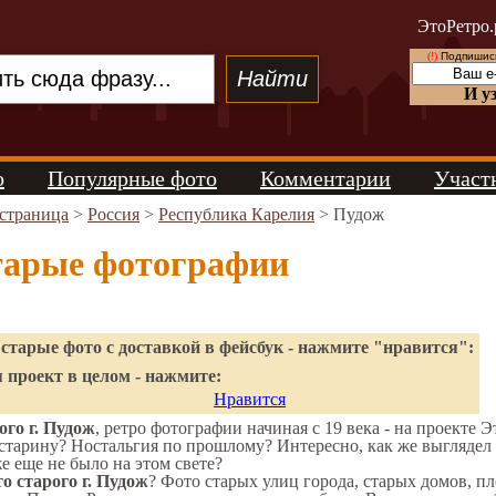
ЭтоРетро.
(!)
Подпишись
И у
о
Популярные фото
Комментарии
Участ
 страница
>
Россия
>
Республика Карелия
> Пудож
тарые фотографии
старые фото с доставкой в фейсбук - нажмите "нравится":
 проект в целом - нажмите:
Нравится
го г. Пудож
, ретро фотографии начиная с 19 века - на проекте Э
старину? Ностальгия по прошлому? Интересно, как же выгляде
же еще не было на этом свете?
о старого г. Пудож
? Фото старых улиц города, старых домов, п