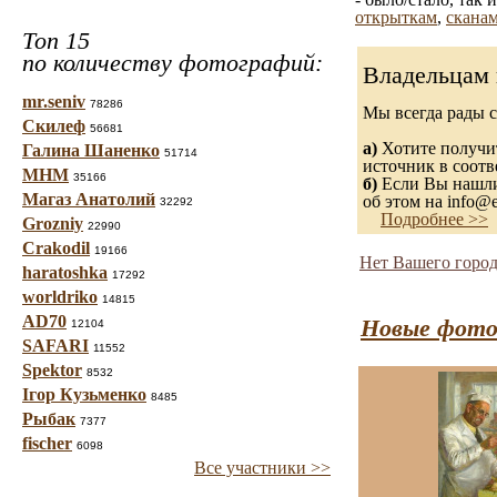
открыткам
,
сканам
Топ 15
по количеству фотографий:
Владельцам 
mr.seniv
78286
Мы всегда рады 
Скилеф
56681
а)
Хотите получит
Галина Шаненко
51714
источник в соот
МНМ
35166
б)
Если Вы нашли 
Магаз Анатолий
об этом на info@e
32292
Подробнее >>
Grozniy
22990
Crakodil
19166
Нет Вашего город
haratoshka
17292
worldriko
14815
AD70
Новые фото
12104
SAFARI
11552
Spektor
8532
Ігор Кузьменко
8485
Рыбак
7377
fischer
6098
Все участники >>