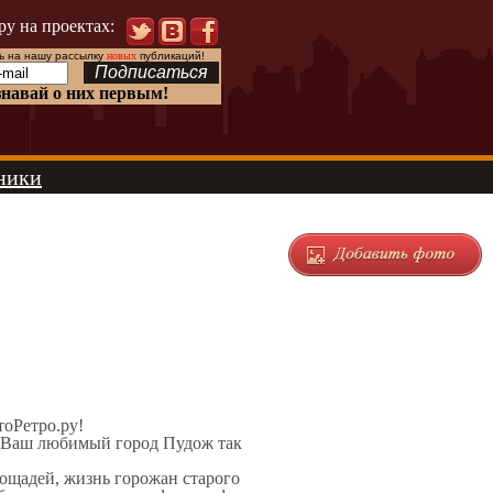
ру на проектах:
 на нашу рассылку
новых
публикаций!
знавай о них первым!
ники
тоРетро.ру!
л Ваш любимый город Пудож так
лощадей, жизнь горожан старого