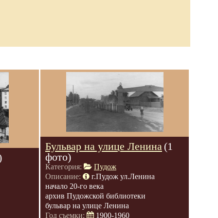
Бульвар на улице Ленина
(1
фото)
)
Категория:
Пудож
Описание:
г.Пудож ул.Ленина
начало 20-го века
архив Пудожской библиотеки
бульвар на улице Ленина
Год съемки:
1900-1960