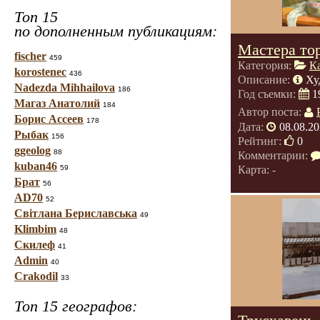
Топ 15
по дополненным публикациям:
Мастера тор
fischer
459
Категория:
К
korostenec
436
Описание:
Ху
Nadezda Mihhailova
186
Год съемки:
1
Магаз Анатолий
184
Автор поста:
Борис Ассеев
178
Дата:
08.08.20
Рыбак
156
Рейтинг:
0
ggeolog
88
Комментарии:
kuban46
Карта: -
59
Брат
56
AD70
52
Світлана Бериславська
49
Klimbim
48
Скилеф
41
Admin
40
Crakodil
33
Топ 15 географов: