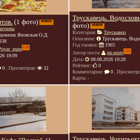
Трускавець. Водосхов
тов.
(1 фото)
новое
фото)
новое
артины
Категория:
Трускавец
дожник Яновская О.Д.
Описание:
Трускавець. Вод
938
Год съемки:
1965
VIP
Povar_guns
VIP
Автор поста:
mr.seniv
26 18:09
Дата:
08.08.2026 10:28
Рейтинг:
0
0
, Просмотров:
32
Комментарии:
0
, Просмотр
Карта: -
Трускавець. Чотирьох