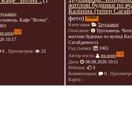
 Кафе "Волна".
(1
житлові будинки по ву
Калініна (тепер Сагайд
рускавец
фото)
новое
ускавець. Кафе "Волна".
Категория:
Трускавец
965
Описание:
Трускавець. Чоти
VIP
mr.seniv
житлові будинки по вулиці Калі
26 10:17
Сагайдачного).
Год съемки:
1965
0
, Просмотров:
33
VIP
Автор поста:
mr.seniv
Дата:
08.08.2026 10:11
Рейтинг:
0
Комментарии:
0
, Просмотр
Карта: -