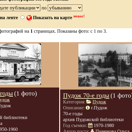
по
новое!
на ленте
Показать на карте
фотографий на
1
страницах. Показаны фото: с 1 по 3.
 годы
(1 фото)
Пудож 70-е годы
(1 фото
удож
Категория:
Пудож
Пудож
Описание:
г.Пудож
70-е годы
й библиотеки
архив Пудожской библиотеки
га
Год съемки:
1970-1980
950-1960
Автор поста:
Пименова Ольга