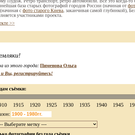
ому Пудож. Ретро транспорт, ретро автомобили. Все это когда-то
пнейшая база старых фотографий городов России (начиная от
фо
(начиная с
фото старого Киева
, заканчивая самой глубинкой), Бе
лняется участниками проекта.
екте >>
емляки!
а из этого города:
Пименова Ольга
и Вы, регистрируйтесь!
дам съёмки:
910
1915
1920
1925
1930
1935
1940
1945
19
азон:
ько фотографии без года съёмки