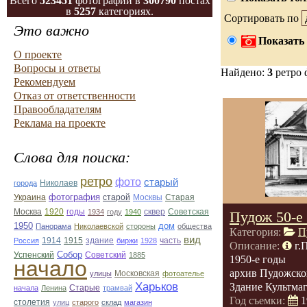
Всего
523451
фотографий в
300790
постах
в
5257
категориях.
Сортировать по
Это важно
Показать 
О проекте
Вопросы и ответы
Найдено:
3
ретро 
Рекомендуем
Отказ от ответственности
Правообладателям
Реклама на проекте
Слова для поиска:
ретро
фото
старый
Николаев
города
фотография
Украина
Старая
старой
Москвы
Москва
1920
годы
сквер
1934
году
1940
Советская
Пудож 50-е
1950
дом
Панорама
Николаевской
стороны
общества
Категория:
П
вид
1914
1915
здание
Россия
биржи
1928
часть
Описание:
г.
Собор
Успенский
Советский
1885
1950-е годы
начало
архив Пудожско
улицы
Московская
фотоателье
Харьков
Здание Культма
Старые
начала
Ленина
трамвай
Год съемки:
1
столетия
улиц
старого
склад
магазин