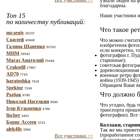
узнали людей на ф
благодарны.
Топ 15
Наши участники им
по количеству публикаций:
Что такое ре
mr.seniv
45237
Скилеф
Что можно считат
40848
изобретения фотос
Галина Шаненко
32703
если конкретно, то
МНМ
26542
фотографии г. Пуд
Магаз Анатолий
старинные);
25449
советская фотограф
Crakodil
17967
дореволюционная ф
AD70
военные ретро фот
7743
война (1939-1945)
haratoshka
7618
Обращаем Ваше вн
Spektor
7249
Что должно б
Рыбак
6790
Николай Наседкин
5090
Что угодно, будь 
Ігор Кузьменко
4796
транспорта прошл
фотографии). Все 
fischer
4401
Борис Ассеев
3722
Коллажи, старин
alek48s
Так же мы приветс
3394
(проработанное со
Все участники >>
- было/стало, так