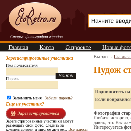
Старые фотографии городов
Главная
Карта
О проекте
Новые фот
Вы здесь:
Главная
Зарегистрированные участники
Имя пользователя:
Пудож с
Пароль:
Подпишитесь на 
Запомнить меня |
Забыли пароль?
Если понравился
Еще не участник?
Фотографии старо
Любите историю, 
Зарегистрированные участники могут
давно, что Вас да
размещать свои фото, следить за
Интересуетесь
фот
комментариями и многое другое...
Все плюсы