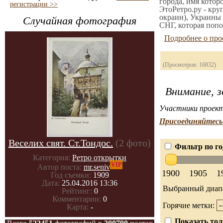
города, имя котор
регистрации >>
ЭтоРетро.ру - кру
окраин), Украины 
Случайная фотография
СНГ, которая попо
Подробнее о про
(Просмотров: 16832)
Внимание, з
Участники проект
Присоединяйтесь 
Веселих свят. Ст.Тондос.
(2 фото)
Фильтр по го
Категория:
Ретро открытки
VIP
Автор поста:
mr.seniv
1900
1905
1
Год съемки:
1909
Дата:
25.04.2016 13:36
Выбранный диап
Рейтинг:
0
Комментарии:
0
Горячие метки:
Карта:
-
Показать тол