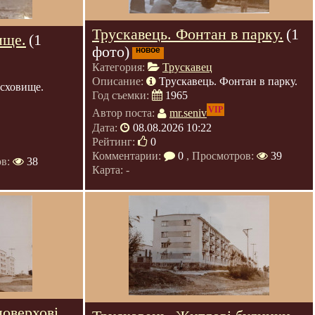
Трускавець. Фонтан в парку.
(1
ище.
(1
фото)
новое
Категория:
Трускавец
Описание:
Трускавець. Фонтан в парку.
осховище.
Год съемки:
1965
VIP
Автор поста:
mr.seniv
Дата:
08.08.2026 10:22
Рейтинг:
0
Комментарии:
0
, Просмотров:
39
ов:
38
Карта: -
поверхові