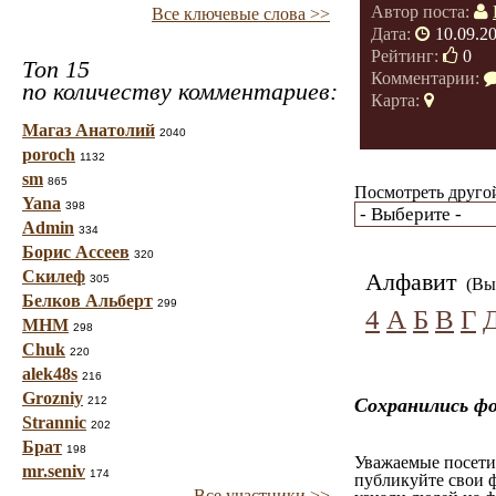
Автор поста:
Все ключевые слова >>
Дата:
10.09.2
Рейтинг:
0
Топ 15
Комментарии:
по количеству комментариев:
Карта:
Магаз Анатолий
2040
poroch
1132
sm
865
Посмотреть другой
Yana
398
Admin
334
Борис Ассеев
320
Скилеф
Алфавит
305
(Вы 
Белков Альберт
299
4
А
Б
В
Г
МНМ
298
Chuk
220
alek48s
216
Grozniy
212
Сохранились ф
Strannic
202
Брат
198
Уважаемые посетит
mr.seniv
174
публикуйте свои ф
Все участники >>