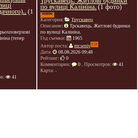
Трускавець. Житлові будинки
лиці
по вулиці Калініна.
(1 фото)
ачного)..
(1
новое
Категория:
Трускавец
Описание:
Трскавець. Житлові будинки
по вулиці Калініна.
рьохповерхові
Год съемки:
1965
ніна (тепер
VIP
Автор поста:
mr.seniv
Дата:
08.08.2026 09:48
Рейтинг:
0
Комментарии:
0
, Просмотров:
41
Карта: -
ов:
41