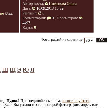
Автор поста:
Пименова Ольга
Дата:
10.09.2013 15:32
Рейтинг:
0
6544
Комментарии:
0
, Просмотров:
4497
Карта:
Фотографий на странице:
Ч
Ш
Щ
Э
Ю
Я
ода Пудож
? Присоединяйтесь к нам,
регистрируйтесь
,
. Если Вы узнали место на старой фотографии, адрес, или