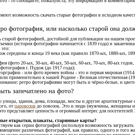
ото - то сообщайте, пожалуйста, эту информацию в комментариях
еют возможность скачать старые фотографии в исходном качеств
тро фотография, или насколько старой она дол
ь старой фотографией, достойной для публикации на нашем прое
ъемки (история фотографии начинается с 1839 года) и заканчивая
 это:
ож середины и конца 19 века (как правило 1870-ых, 1880-ых, 189
ия (фото 20-ых, 30-ых, 40-ых, 50-ых, 60-ых, 70-ых, 80-ых годов,
отография г. Пудож (до 1917 года);
орграфии - или фото времен войны - это и первая мировая (1914-
 или применительно к нашей Родине - Великая отечественная (1
имание: ретро фотографиями могут быть и чёрно-белые, и цветн
ыть запечатлено на фото?
то улицы, здания, дома, площади, мосты и другие архитектурные
ого, от
паровозов
до повозок. Это и люди (мужчины, женщины и д
это представляет ценность и огромный интерес для посетителей 
ные открытки, плакаты, старинные карты?
твуем как серии фотографий (используя возможность загружать 
вмещение различных фотографий, как правило, одного и того же
 или иначе погружающие в своего рода путешествие во времени, 