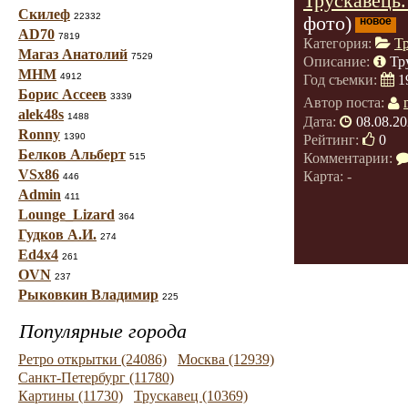
Трускавець.
Скилеф
22332
фото)
новое
AD70
7819
Категория:
Т
Магаз Анатолий
7529
Описание:
Тр
МНМ
4912
Год съемки:
1
Борис Ассеев
3339
Автор поста:
alek48s
1488
Дата:
08.08.20
Ronny
1390
Рейтинг:
0
Белков Альберт
Комментарии:
515
VSx86
Карта: -
446
Admin
411
Lounge_Lizard
364
Гудков А.И.
274
Ed4x4
261
OVN
237
Рыковкин Владимир
225
Популярные города
Ретро открытки (24086)
Москва (12939)
Санкт-Петербург (11780)
Картины (11730)
Трускавец (10369)