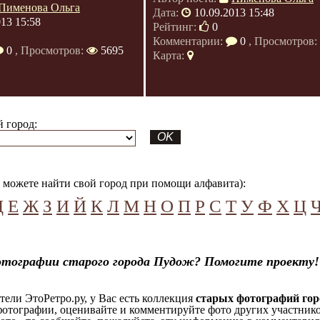
Пименова Ольга
Дата:
10.09.2013 15:48
013 15:58
Рейтинг:
0
Комментарии:
0
, Просмотров:
0
, Просмотров:
5695
Карта:
 город:
можете найти свой город при помощи алфавита):
Д
Е
Ж
З
И
Й
К
Л
М
Н
О
П
Р
С
Т
У
Ф
Х
Ц
отографии старого города Пудож? Помогите проекту!
ели ЭтоРетро.ру, у Вас есть коллекция
старых фотографий гор
отографии, оценивайте и комментируйте фото других участников