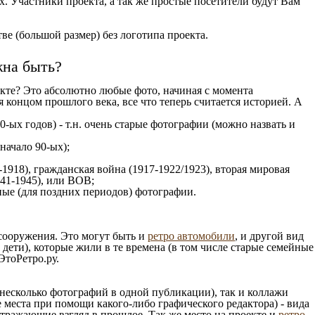
. Участники проекта, а так же простые посетители будут Вам
е (большой размер) без логотипа проекта.
жна быть?
кте? Это абсолютно любые фото, начиная c момента
 концом прошлого века, все что теперь считается историей. А
0-ых годов) - т.н. очень старые фотографии (можно назвать и
 начало 90-ых);
1918), гражданская война (1917-1922/1923), вторая мировая
941-1945), или ВОВ;
ые (для поздних периодов) фотографии.
 сооружения. Это могут быть и
ретро автомобили
, и другой вид
ети), которые жили в те времена (в том числе старые семейные
ЭтоРетро.ру.
несколько фотографий в одной публикации), так и коллажи
 места при помощи какого-либо графического редактора) - вида
отражающие взгляд в прошлое. Так же место на проекте и
ретро