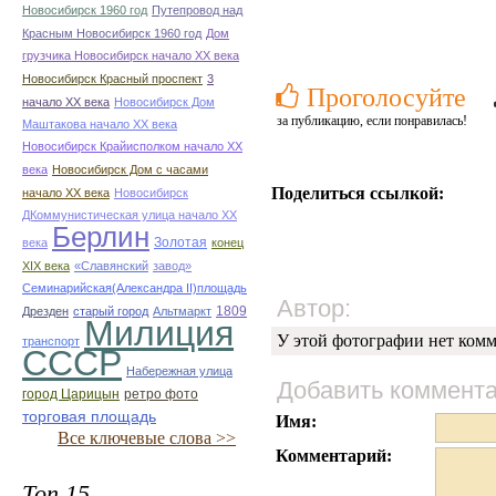
Новосибирск 1960 год
Путепровод над
Красным Новосибирск 1960 год
Дом
грузчика Новосибирск начало ХХ века
Новосибирск Красный проспект
3
Проголосуйте
начало ХХ века
Новосибирск Дом
за публикацию, если понравилась!
Маштакова начало ХХ века
Новосибирск Крайисполком начало ХХ
века
Новосибирск Дом с часами
Поделиться ссылкой:
начало ХХ века
Новосибирск
ДКоммунистическая улица начало ХХ
Берлин
Золотая
века
конец
ХІХ века
«Славянский
завод»
Семинарийская(Александра II)площадь
Автор:
1809
Дрезден
старый город
Альтмаркт
Милиция
У этой фотографии нет комм
транспорт
СССР
Набережная улица
Добавить коммент
город Царицын
ретро фото
торговая площадь
Имя:
Все ключевые слова >>
Комментарий:
Топ 15