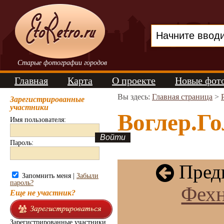
Старые фотографии городов
Главная
Карта
О проекте
Новые фот
Вы здесь:
Главная страница
>
Зарегистрированные
участники
Воглер.Го
Имя пользователя:
Пароль:
Пред
Запомнить меня |
Забыли
пароль?
Фехн
Еще не участник?
Зарегистрированные участники