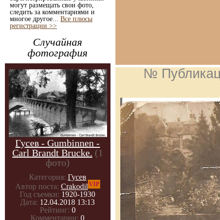
могут размещать свои фото,
следить за комментариями и
многое другое...
Все плюсы
регистрации >>
Случайная
фотография
№ Публика
Гусев - Gumbinnen -
Carl Brandt Brucke.
(1
фото)
Категория:
Гусев
VIP
Автор поста:
Crakodil
Год съемки:
1920-1930
Дата:
12.04.2018 13:13
Рейтинг:
0
Комментарии:
0