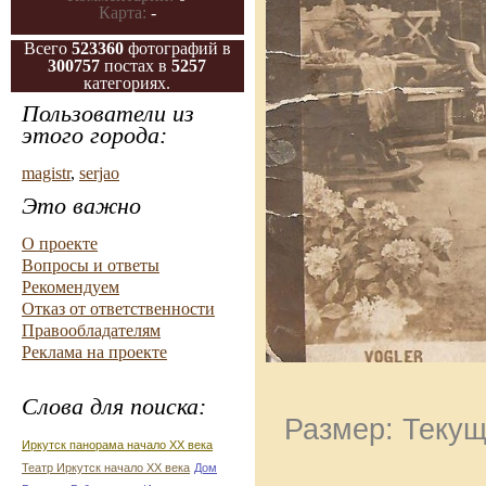
Карта:
-
Всего
523360
фотографий в
300757
постах в
5257
категориях.
Пользователи из
этого города:
magistr
,
serjao
Это важно
О проекте
Вопросы и ответы
Рекомендуем
Отказ от ответственности
Правообладателям
Реклама на проекте
Слова для поиска:
Размер: Текущ
Иркутск панорама начало ХХ века
Театр Иркутск начало ХХ века
Дом