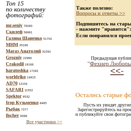
Топ 15
Также полезно:
по количеству
Вопросы и ответы >>
фотографий:
Подпишитесь на старые
mr.seniv
78260
- нажмите "нравится"
Скилеф
56681
Если понравился проек
Галина Шаненко
51702
МНМ
35166
Магаз Анатолий
32292
Grozniy
Предыдущая публи
22990
"
Фехнер Любопы
Crakodil
19166
<<-
haratoshka
17292
worldriko
14815
AD70
12104
SAFARI
11552
Остались старые ф
Spektor
8532
Ігор Кузьменко
8485
Пусть их увидят другие
Рыбак
Зарегистрируйтесь на про
7377
и публикуйте свои фотогр
fischer
6098
Все участники >>