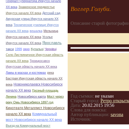
Генерал-Губернатора Иркутск начало
ХХ века
Знаменское предместье
Воглер.Голуби.
Иркутск начало ХХ века
Детский сад
Амурская улица Иркутск начало ХХ
Описание старой фотографии
века
Техническое училище Иркутск
начало ХХ века
вешалка
Мельница
Иркутск начало ХХ века
Усолье
Ярославль
Иркутск начало ХХ века
такси
1999
окно
Купальні
Чернівці
Село Листвяничное Иркутская область
начало ХХ века
Троицкосавск
Иркутская область начало ХХ века
Ламы в масках и костюмах
река
Бастрая Иркутская область начало ХХ
Новониколаевск Новосибирск
века
начало ХХ века
Грозный-площадь
Год съемки:
не указан
Ленина
Новосибирск карта
Мост через
Старый город:
Ретро открыт
реку Омь Новосибирск 1897 год
Дата:
20.02.2015 19:56
Кинотеатр Металлист Новосибирск
Слова для поиска:
начало ХХ века
Коммунальный
Автор публикации:
savona
Источник:
мост Новосибирск начало ХХ века
Въезд на Коммунальный мост