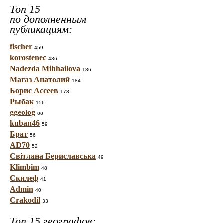
Топ 15
по дополненным
публикациям:
fischer
459
korostenec
436
Nadezda Mihhailova
186
Магаз Анатолий
184
Борис Ассеев
178
Рыбак
156
ggeolog
88
kuban46
59
Брат
56
AD70
52
Світлана Бериславська
49
Klimbim
48
Скилеф
41
Admin
40
Crakodil
33
Топ 15 географов: