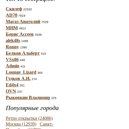
Скилеф
22332
AD70
7819
Магаз Анатолий
7529
МНМ
4912
Борис Ассеев
3339
alek48s
1488
Ronny
1390
Белков Альберт
515
VSx86
446
Admin
411
Lounge_Lizard
364
Гудков А.И.
274
Ed4x4
261
OVN
237
Рыковкин Владимир
225
Популярные города
Ретро открытки (24086)
Москва (12939)
Санкт-