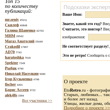
Топ 15
по количеству
Подсказки экспер
публикаций:
Ваше Имя:
mr.seniv
45211
Знаете, какой это год?
Введ
Скилеф
40848
Считаете, это повтор?
Вве
Галина Шаненко
32703
МНМ
26542
изображения:
Магаз Анатолий
25449
Не соответствует разделу!
Crakodil
17967
AD70
7743
Это не ретро!
Сообщить о с
haratoshka
7618
Spektor
7249
Рыбак
6790
Николай Наседкин
5090
Ігор Кузьменко
4796
О проекте
fischer
4401
Борис Ассеев
Eto
Retro
.ru - фотограф
3722
Старых, любимых... так
alek48s
3394
и более лет назад.
Все участники >>
Улицы, жилые дома, об
Подробнее о проекте >>