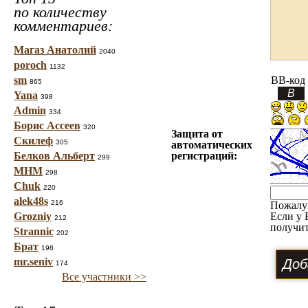
по количеству
комментариев:
Магаз Анатолий
2040
poroch
1132
sm
BB-код
865
Yana
398
Admin
334
Борис Ассеев
320
Защита от
Скилеф
305
автоматических
Белков Альберт
регистраций:
299
МНМ
298
Chuk
220
alek48s
216
Пожалу
Grozniy
Если у 
212
получит
Strannic
202
Брат
198
mr.seniv
174
Все участники >>