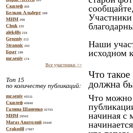
320
сообщайте,
Скилеф
305
Белков Альберт
299
Участники 
МНМ
298
благодарны
Chuk
220
alek48s
216
Grozniy
212
Наши учас
Strannic
202
исходном к
Брат
198
mr.seniv
174
Все участники >>
Что такое
Топ 15
должна б
по количеству публикаций:
Что можно 
mr.seniv
45211
Скилеф
40848
публикаци
Галина Шаненко
32703
начиная c 
МНМ
26542
начинается
Магаз Анатолий
25449
Crakodil
17967