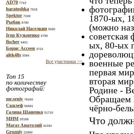
что теперь
AD70
7743
фотографии
haratoshka
7618
Spektor
1870-ых, 1
7249
Рыбак
6790
(можно наз
Николай Наседкин
5090
советская 
Ігор Кузьменко
4796
fischer
ых, 80-ых 
4401
Борис Ассеев
3722
дореволюци
alek48s
3394
военные ре
Все участники >>
первая мир
Топ 15
вторая мир
по количеству
фотографий:
Родине - В
Обращаем 
mr.seniv
78260
Скилеф
чёрно-белы
56681
Галина Шаненко
51710
Что должн
МНМ
35166
Магаз Анатолий
32292
Grozniy
22990