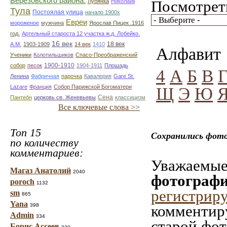
Березовского района.
Посмотреть
Лубянка
Николайii
Тула
Постоялая улица
начало 1900х
Евреи
мороженое
мужчина
Ярослав Пицек .1916
год.
Артельный староста 12 участка ж.д. Лобейко.
16 век
18 век
А.М.
1903-1909
14 век
1410
Алфавит
Ученики
Колотильшиков
Спасо-Преображенский
1900-1910
собор
песок
1904-1911
Плошадь
4
А
Б
В
Ленина
Фабричная
парочка
Кавалерия
Gare St.
Lazare
Франция
Собор Парижской Богоматери
Щ
Э
Ю
Сена
Пантео́н
церковь св. Женевьевы
классицизм
Все ключевые слова >>
Топ 15
Сохранились фото
по количеству
комментариев:
Уважаемые 
Магаз Анатолий
2040
фотографи
poroch
1132
регистрир
sm
865
Yana
398
комментиру
Admin
334
старой фот
Борис Ассеев