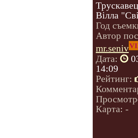
Трускавец
Вілла "Св
Год съемк
Автор по
VI
mr.seniv
Дата:
0
14:09
Рейтинг:
Коммента
Просмотр
Карта: -