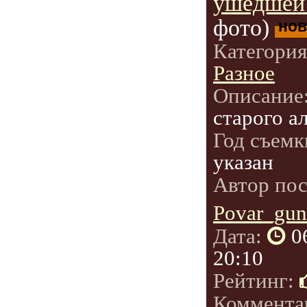
ушедшей 
фото)
нов
Категори
Разное
Описание
старого а
Год съемк
указан
Автор по
Povar_gun
Дата:
0
20:10
Рейтинг:
Коммента