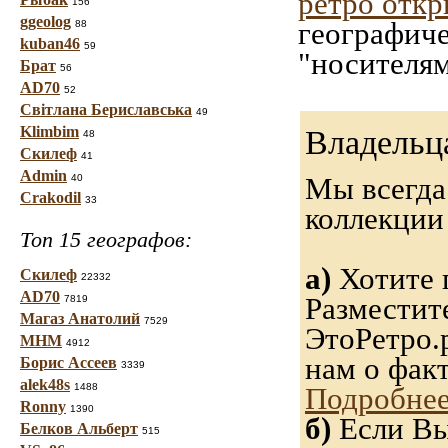
ретро отк
156
ggeolog
географиче
88
kuban46
59
"носителям
Брат
56
AD70
52
Світлана Бериславська
49
Klimbim
Владельц
48
Скилеф
41
Admin
Мы всегда
40
Crakodil
33
коллекци
Топ 15 географов:
а)
Хотите 
Скилеф
22332
AD70
Разместит
7819
Магаз Анатолий
7529
ЭтоРетро.
МНМ
4912
нам о фак
Борис Ассеев
3339
alek48s
1488
Подробнее
Ronny
1390
б)
Если Вы
Белков Альберт
515