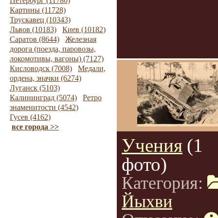
Петербург (11780)
Картины (11728)
Трускавец (10343)
Львов (10183)
Киев (10182)
Саратов (8644)
Железная
дорога (поезда, паровозы,
локомотивы, вагоны) (7127)
Кисловодск (7008)
Медали,
ордена, значки (6274)
Луганск (5103)
Калининград (5074)
Ретро
знаменитости (4542)
Гусев (4162)
все города >>
Учения
(1
фото)
Категория:
Йыхви