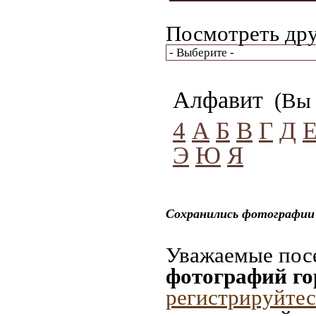
Посмотреть дру
Алфавит
(Вы 
4
А
Б
В
Г
Д
Э
Ю
Я
Сохранились фотографии 
Уважаемые посе
фотографий г
регистрируйтес