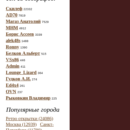
Скилеф
22332
AD70
7819
Магаз Анатолий
7529
МНМ
4912
Борис Ассеев
3339
alek48s
1488
Ronny
1390
Белков Альберт
515
VSx86
446
Admin
411
Lounge_Lizard
364
Гудков А.И.
274
Ed4x4
261
OVN
237
Рыковкин Владимир
225
Популярные города
Ретро открытки (24086)
Москва (12939)
Санкт-