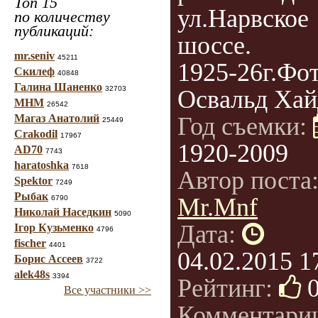
Топ 15
ул.Нарвское
по количеству
публикаций:
шоссе.
mr.seniv
45211
1925-26г.Фо
Скилеф
40848
Галина Шаненко
32703
Освальд Хай
МНМ
26542
Магаз Анатолий
Год съемки:
25449
Crakodil
17967
1920-2009
AD70
7743
haratoshka
7618
Автор поста
Spektor
7249
Рыбак
Mr.Mnf
6790
Николай Наседкин
5090
Дата:
Ігор Кузьменко
4796
fischer
4401
04.02.2015 1
Борис Ассеев
3722
alek48s
3394
Рейтинг:
Все участники >>
Комментари