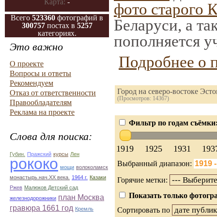
Карта:
-
фото старого 
Всего
523360
фотографий в
Беларуси, а та
300757
постах в
5257
категориях.
пополняется у
Это важно
Подробнее о 
О проекте
Вопросы и ответы
Рекомендуем
Город на северо-востоке Эст
Отказ от ответственности
(Просмотров: 14367)
Правообладателям
Реклама на проекте
Фильтр по годам съёмки
Слова для поиска:
1919
1925
1931
193
Губин.
Пражский
курсы
Лен
рококо
Выбранный диапазон:
мощи
волоколамск
монастырь.нач.ХХ века.
1964 г.
Казаки
Горячие метки:
Ржев
Малюков Детский сад
Показать только фотогра
план Москва
железнодорожники
гравюра 1661 год
Кремль
Сортировать по