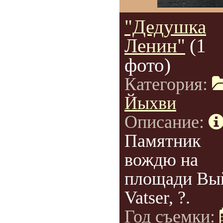
"Дедушка
Ленин"
(1
фото)
Категория:
Йыхви
Описание:
Памятник
вождю на
площади Вы
Vatser, ?.
Год съемки: