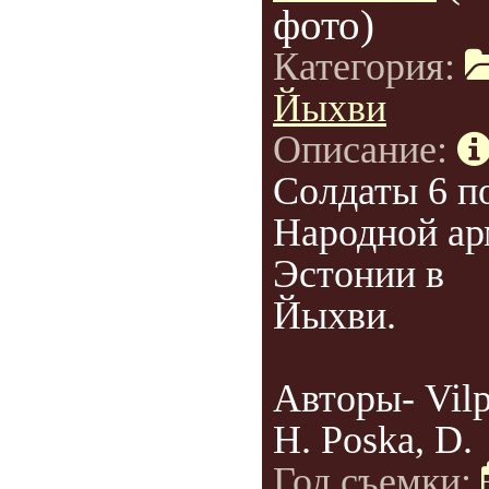
фото)
Категория:
Йыхви
Описание:
Солдаты 6 п
Народной а
Эстонии в
Йыхви.
Авторы- Vilp
H. Poska, D.
Год съемки: