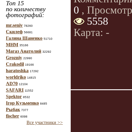
Топ 15
0
, Просмотр
по количеству
фотографий:
5558
mr.seniv
78260
Карта: -
Скилеф
56681
Галина Шаненко
51710
МНМ
35166
Магаз Анатолий
32292
Grozniy
22990
Crakodil
19166
haratoshka
17292
worldriko
14815
AD70
12104
SAFARI
11552
Spektor
8532
Ігор Кузьменко
8485
Рыбак
7377
fischer
6098
Все участники >>