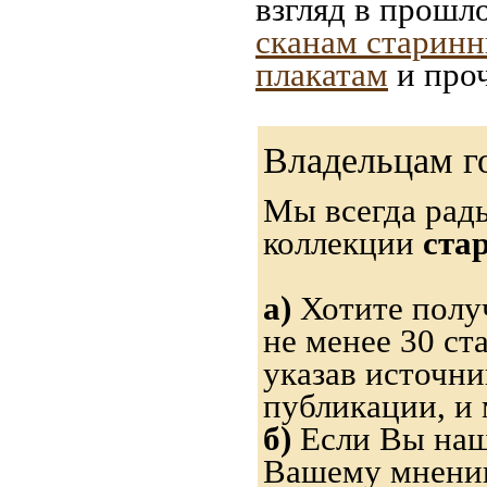
взгляд в прошл
сканам старинн
плакатам
и проч
Владельцам г
Мы всегда рад
коллекции
ста
а)
Хотите получ
не менее 30 ст
указав источн
публикации, и
б)
Если Вы нашл
Вашему мнению,