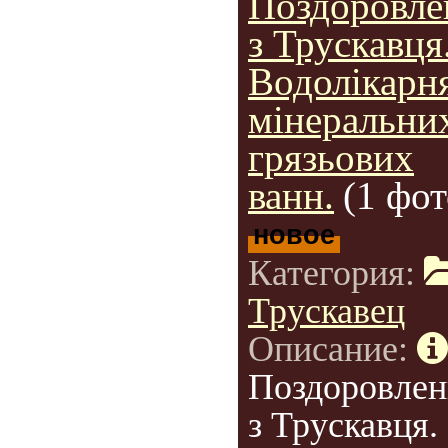
Поздоровле
з Трускавця
Водолікарн
мінеральни
грязьових
ванн.
(1 фот
новое
Категория:
Трускавец
Описание:
Поздоровлен
з Трускавця.