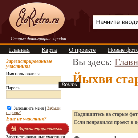
Старые фотографии городов
Главная
Карта
О проекте
Новые фот
Вы здесь:
Главн
Зарегистрированные
участники
Имя пользователя:
Йыхви ста
Пароль:
Запомнить меня |
Забыли
пароль?
Подпишитесь на старые фото
Еще не участник?
Если понравился проект в ц
Зарегистрированные участники