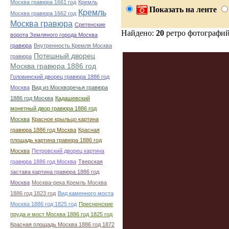
Москва гравюра 1661 год
Кремль
Показать на ленте
Кремль
Москва гравюра 1662 год
Москва гравюра
Сретенские
Найдено:
20
ретро фотографи
ворота Земляного города Москва
гравюра
Внутренность Кремля Москва
Потешный дворец
гравюра
Москва гравюра 1886 год
Головинский дворец гравюра 1886 год
Москва
Вид из Москворечья гравюра
1886 год Москва
Кадашевский
монетный двор гравюра 1886 год
Москва
Красное крыльцо картина
гравюра 1886 год Москва
Красная
площадь картина гравюра 1886 год
Москва
Петровский дворец картина
гравюра 1886 год Москва
Тверская
застава картина гравюра 1886 год
Москва
Москва-река Кремль Москва
1886 год 1823 год
Вид каменного моста
Москва 1886 год 1825 год
Пресненские
пруда и мост Москва 1886 год 1825 год
Красная площадь Москва 1886 год 1872