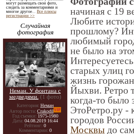
Фотографии с
могут размещать свои фото,
следить за комментариями и
начиная с 19 в
многое другое...
Все плюсы
регистрации >>
Любите истори
Случайная
прошлому? Инт
фотография
любимый город
не было на это
Интересуетес
старых улиц г
жизнь горожан
Йыхви. Ретро т
Неман. У фонтана с
медведями.
(1 фото)
когда-то было 
Категория:
Неман
ЭтоРетро.ру -
VIP
Автор поста:
Crakodil
Год съемки:
1975-1980
городов Росси
Дата:
04.08.2019 16:44
Рейтинг:
0
Москвы
до сам
Комментарии:
0