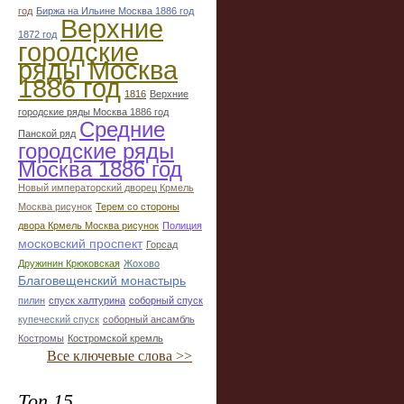
год
Биржа на Ильине Москва 1886 год
Верхние
1872 год
городские
ряды Москва
1886 год
1816
Верхние
городские ряды Москва 1886 год
Средние
Панской ряд
городские ряды
Москва 1886 год
Новый императорский дворец Крмель
Москва рисунок
Терем со стороны
двора Крмель Москва рисунок
Полиция
московский проспект
Горсад
Дружинин Крюковская
Жохово
Благовещенский монастырь
пилин
спуск халтурина
соборный спуск
купеческий спуск
соборный ансамбль
Костромы
Костромской кремль
Все ключевые слова >>
Топ 15