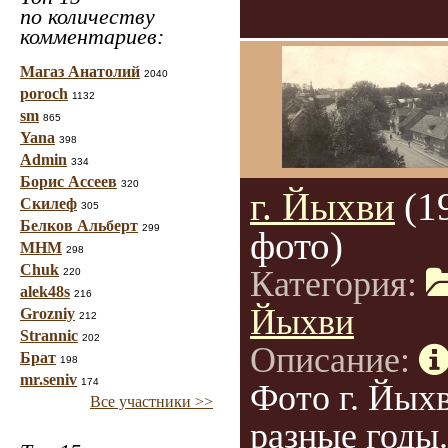
по количеству
комментариев:
Магаз Анатолий
2040
poroch
1132
sm
865
Yana
398
Admin
334
Борис Ассеев
320
г. Йыхви
(1
Скилеф
305
Белков Альберт
299
фото)
МНМ
298
Chuk
Категория:
220
alek48s
216
Йыхви
Grozniy
212
Strannic
202
Описание:
Брат
198
mr.seniv
174
Фото г. Йых
Все участники >>
разные годы.