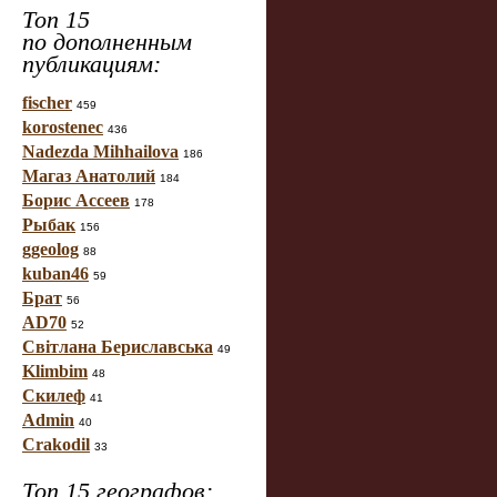
Топ 15
по дополненным
публикациям:
fischer
459
korostenec
436
Nadezda Mihhailova
186
Магаз Анатолий
184
Борис Ассеев
178
Рыбак
156
ggeolog
88
kuban46
59
Брат
56
AD70
52
Світлана Бериславська
49
Klimbim
48
Скилеф
41
Admin
40
Crakodil
33
Топ 15 географов: