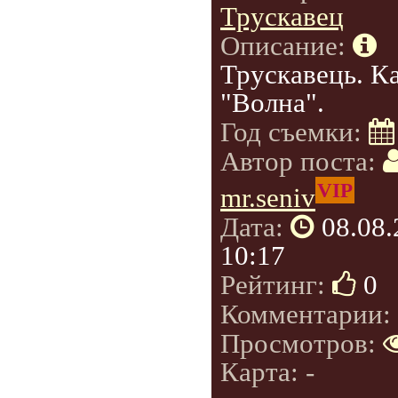
Трускавец
Описание:
Трускавець. К
"Волна".
Год съемки:
Автор поста:
VIP
mr.seniv
Дата:
08.08
10:17
Рейтинг:
0
Комментарии:
Просмотров:
Карта: -