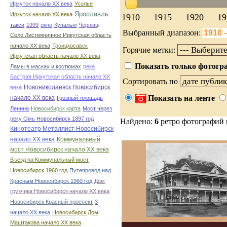
Иркутск начало ХХ века
Усолье
Ярославль
Иркутск начало ХХ века
1910
1915
1920
19
такси
1999
окно
Купальні
Чернівці
Выбранный диапазон:
Село Листвяничное Иркутская область
начало ХХ века
Троицкосавск
Горячие метки:
Иркутская область начало ХХ века
Показать только фотогра
Ламы в масках и костюмах
река
Бастрая Иркутская область начало ХХ
Сортировать по
Новониколаевск Новосибирск
века
Показать на ленте
начало ХХ века
Грозный-площадь
Ленина
Новосибирск карта
Мост через
реку Омь Новосибирск 1897 год
Найдено:
6
ретро фотографий
Кинотеатр Металлист Новосибирск
начало ХХ века
Коммунальный
мост Новосибирск начало ХХ века
Въезд на Коммунальный мост
Новосибирск 1960 год
Путепровод над
Красным Новосибирск 1960 год
Дом
грузчика Новосибирск начало ХХ века
Новосибирск Красный проспект
3
начало ХХ века
Новосибирск Дом
Маштакова начало ХХ века