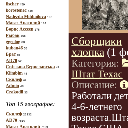
fischer
459
korostenec
436
Nadezda Mihhailova
186
Магаз Анатолий
184
Борис Ассеев
178
Рыбак
156
Сборщики
ggeolog
88
kuban46
хлопка
(1 ф
59
Брат
56
Категория:
AD70
52
Світлана Бериславська
49
Штат Техас
Klimbim
48
Скилеф
41
Описание:
Admin
40
Crakodil
Работали дет
33
Топ 15 географов:
4-6-летнего
Скилеф
возраста.Шт
22332
AD70
7819
Магаз Анатолий
7529