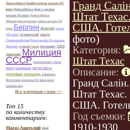
Гранд Салін
Новосибирск Крайисполком начало ХХ
века
Новосибирск Дом с часами
Штат Техас
начало ХХ века
Новосибирск
ДКоммунистическая улица начало ХХ
США. Готел
Берлин
Золотая
века
конец
фото)
ХІХ века
«Славянский
завод»
Семинарийская(Александра II)площадь
Категория:
1809
Дрезден
старый город
Альтмаркт
Милиция
транспорт
СССР
Штат Техас
Набережная улица
город Царицын
ретро фото
Описание:
торговая площадь
Царицын
Гранд Салін.
Волгоград началоа ХХ века река
Царица вид
Штат Техас.
Все ключевые слова >>
США. Готель
Топ 15
по количеству
Год съемки:
комментариев:
1910-1930
Магаз Анатолий
2040