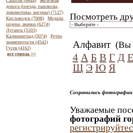
Саратов (8644)
Железная
дорога (поезда, паровозы,
локомотивы, вагоны) (7127)
Посмотреть дру
Кисловодск (7008)
Медали,
ордена, значки (6274)
Луганск (5103)
Калининград (5074)
Ретро
Алфавит
знаменитости (4542)
(Вы 
Гусев (4162)
все города >>
4
А
Б
В
Г
Д
Щ
Э
Ю
Я
Сохранились фотографии
Уважаемые посе
фотографий го
регистрируйтес