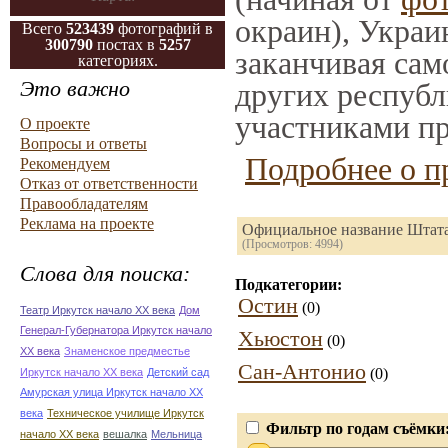
окраин), Украи
Всего
523439
фотографий в
300790
постах в
5257
заканчивая само
категориях.
Это важно
других республ
участниками пр
О проекте
Вопросы и ответы
Подробнее о п
Рекомендуем
Отказ от ответственности
Правообладателям
Реклама на проекте
Официальное название Штата: 
(Просмотров: 4994)
Слова для поиска:
Подкатегории:
Остин
(0)
Театр Иркутск начало ХХ века
Дом
Генерал-Губернатора Иркутск начало
Хьюстон
(0)
ХХ века
Знаменское предместье
Сан-Антонио
(0)
Иркутск начало ХХ века
Детский сад
Амурская улица Иркутск начало ХХ
века
Техническое училище Иркутск
Фильтр по годам съёмки
начало ХХ века
вешалка
Мельница