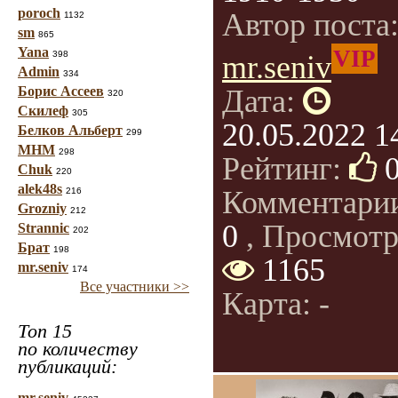
poroch
Автор поста
1132
sm
865
Yana
VIP
398
mr.seniv
Admin
334
Борис Ассеев
Дата:
320
Скилеф
305
20.05.2022 1
Белков Альберт
299
МНМ
298
Рейтинг:
Chuk
220
alek48s
Комментари
216
Grozniy
212
0
, Просмотр
Strannic
202
Брат
198
1165
mr.seniv
174
Все участники >>
Карта: -
Топ 15
по количеству
публикаций:
mr.seniv