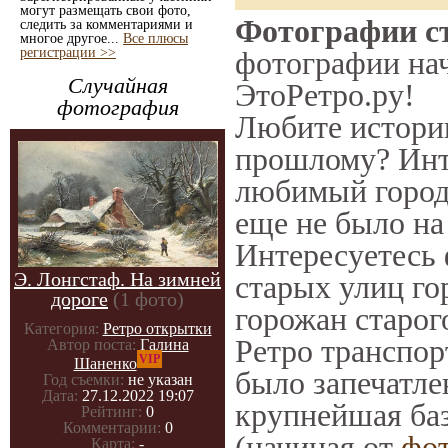
могут размещать свои фото,
Фотографии ст
следить за комментариями и
многое другое...
Все плюсы
регистрации >>
фотографии нач
Случайная
ЭтоРетро.ру!
фотография
Любите историю
прошлому? Инт
любимый город 
еще не было на
Интересуетесь
Э. Лонгстаф. На зимней
старых улиц го
дороге
(1 фото)
горожан старог
Категория:
Ретро открытки
Ретро транспорт
Автор поста:
Галина
VIP
Шаненко
было запечатле
Год съемки:
не указан
Дата:
27.12.2022 19:07
крупнейшая баз
Рейтинг:
0
Комментарии:
0
(начиная от
фо
Карта:
-