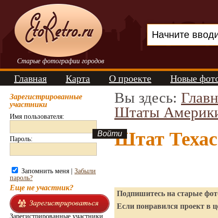
Старые фотографии городов
Главная
Карта
О проекте
Новые фот
Вы здесь:
Главн
Зарегистрированные
участники
Штаты Америк
Имя пользователя:
Штат Техас
Пароль:
Запомнить меня |
Забыли
пароль?
Еще не участник?
Подпишитесь на старые фото
Если понравился проект в ц
Зарегистрированные участники