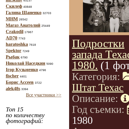
45237
Скилеф
40848
Галина Шаненко
32703
МНМ
26542
Магаз Анатолий
25449
Crakodil
17967
AD70
7743
Подростки
haratoshka
7618
Spektor
запада Теха
7249
Рыбак
6790
1980.
(1 фо
Николай Наседкин
5090
Ігор Кузьменко
4796
Категория:
fischer
4401
Борис Ассеев
3722
Штат Техас
alek48s
3394
Все участники >>
Описание:
Год съемки:
Топ 15
по количеству
1980
фотографий: