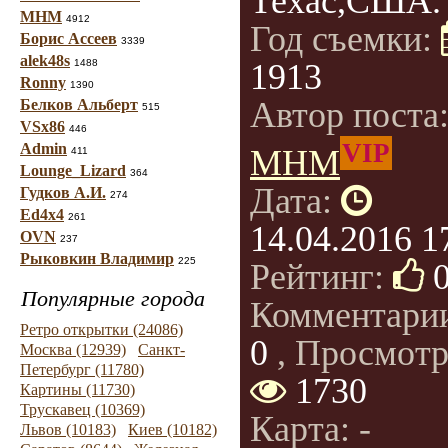
Техас,США.
МНМ
4912
Год съемки:
Борис Ассеев
3339
alek48s
1488
1913
Ronny
1390
Автор поста
Белков Альберт
515
VSx86
446
VIP
Admin
МНМ
411
Lounge_Lizard
364
Дата:
Гудков А.И.
274
Ed4x4
261
14.04.2016 1
OVN
237
Рыковкин Владимир
225
Рейтинг:
Популярные города
Комментари
Ретро открытки (24086)
0
, Просмотр
Москва (12939)
Санкт-
Петербург (11780)
1730
Картины (11730)
Трускавец (10369)
Карта: -
Львов (10183)
Киев (10182)