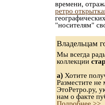
времени, отраж
ретро открытк
географических
"носителям" св
Владельцам г
Мы всегда рад
коллекции
ста
а)
Хотите получ
Разместите не 
ЭтоРетро.ру, 
нам о факте пу
Подробнее >>