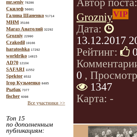
Автор поста
mr.seniv
78286
Скилеф
56681
VIP
Grozniy
Галина Шаненко
51714
МНМ
35166
Дата:
Магаз Анатолий
32292
Grozniy
13.12.2017 2
22990
Crakodil
19166
Рейтинг:
haratoshka
17292
worldriko
14815
Комментари
AD70
12104
SAFARI
11552
0
, Просмотр
Spektor
8532
Ігор Кузьменко
1347
8485
Рыбак
7377
Карта: -
fischer
6098
Все участники >>
Топ 15
по дополненным
публикациям: