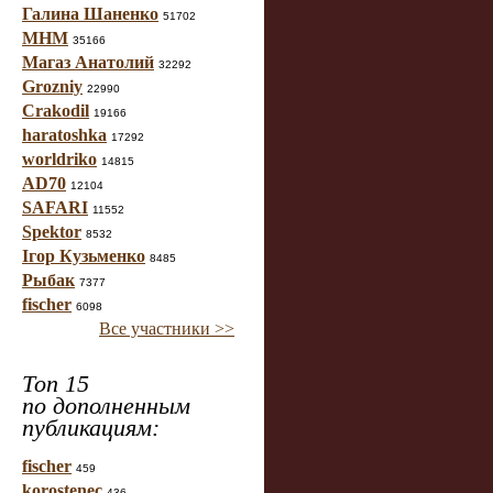
Галина Шаненко
51702
МНМ
35166
Магаз Анатолий
32292
Grozniy
22990
Crakodil
19166
haratoshka
17292
worldriko
14815
AD70
12104
SAFARI
11552
Spektor
8532
Ігор Кузьменко
8485
Рыбак
7377
fischer
6098
Все участники >>
Топ 15
по дополненным
публикациям:
fischer
459
korostenec
436