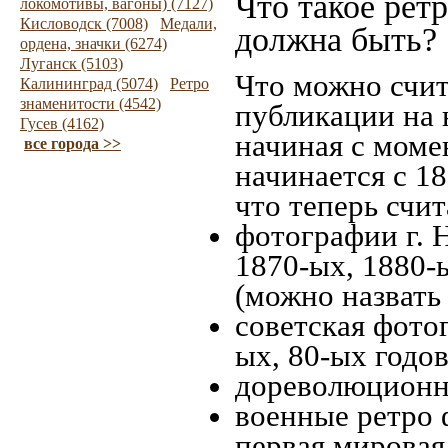
Что такое рет
локомотивы, вагоны) (7127)
Кисловодск (7008)
Медали,
должна быть?
ордена, значки (6274)
Луганск (5103)
Что можно счит
Калининград (5074)
Ретро
знаменитости (4542)
публикации на 
Гусев (4162)
начиная c моме
все города >>
начинается с 18
что теперь счит
фотографии г. 
1870-ых, 1880-ы
(можно назвать
советская фотог
ых, 80-ых годов
дореволюционна
военные ретро 
первая мировая 