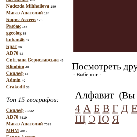
Nadezda Mihhailova
186
Магаз Анатолий
184
Борис Ассеев
178
Рыбак
156
ggeolog
88
kuban46
59
Брат
56
AD70
52
Світлана Бериславська
49
Посмотреть дру
Klimbim
48
Скилеф
41
Admin
40
Crakodil
33
Алфавит
(Вы 
Топ 15 географов:
4
А
Б
В
Г
Д
Скилеф
22332
Щ
Э
Ю
Я
AD70
7819
Магаз Анатолий
7529
МНМ
4912