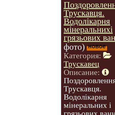
Поздоровленн
Трускавця.
Водолікарня
мінеральнихі
грязьових ван
фото)
новое
Категория:
Трускавец
Описание:
Поздоровлення
Трускавця.
Водолікарня
мінеральних і
грязьових ванн