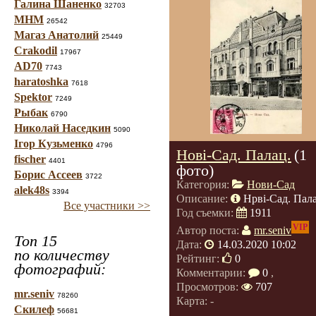
Галина Шаненко
32703
МНМ
26542
Магаз Анатолий
25449
Crakodil
17967
AD70
7743
haratoshka
7618
Spektor
7249
Рыбак
6790
Николай Наседкин
5090
Ігор Кузьменко
4796
Нові-Сад. Палац.
(1
fischer
4401
фото)
Борис Ассеев
3722
Категория:
Нови-Сад
alek48s
3394
Описание:
Нрві-Сад. Пал
Все участники >>
Год съемки:
1911
VIP
Автор поста:
mr.seniv
Топ 15
Дата:
14.03.2020 10:02
по количеству
Рейтинг:
0
фотографий:
Комментарии:
0
,
Просмотров:
707
mr.seniv
78260
Карта: -
Скилеф
56681