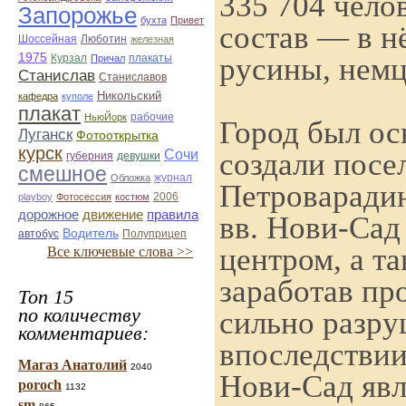
335 704 чело
Запорожье
бухта
Привет
состав — в н
Люботин
Шоссейная
железная
1975
русины, немцы
Курзал
Причал
плакаты
Станислав
Станиславов
Никольский
кафедра
куполе
плакат
рабочие
НьюЙорк
Город был ос
Луганск
Фотооткрытка
курск
Сочи
создали посе
губерния
девушки
смешное
журнал
Обложка
Петроварадин
playboy
Фотосессия
костюм
2006
дорожное
движение
правила
вв. Нови-Сад
Водитель
автобус
Полуприцеп
центром, а т
Все ключевые слова >>
заработав пр
Топ 15
по количеству
сильно разру
комментариев:
впоследствии
Магаз Анатолий
2040
Нови-Сад яв
poroch
1132
sm