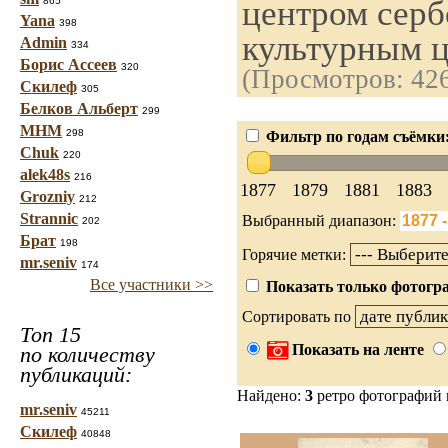
центром серб
865
Yana
398
культурным ц
Admin
334
Борис Ассеев
320
(Просмотров: 42
Скилеф
305
Белков Альберт
299
МНМ
298
Фильтр по годам съёмки
Chuk
220
alek48s
216
1877
1879
1881
1883
Grozniy
212
Strannic
Выбранный диапазон:
202
Брат
198
Горячие метки:
mr.seniv
174
Все участники >>
Показать только фотогра
Сортировать по
Топ 15
Показать на ленте
по количеству
публикаций:
Найдено:
3
ретро фотографий
mr.seniv
45211
Скилеф
40848