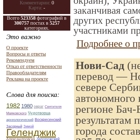
окраин), Украи
Комментарии:
0
заканчивая само
Карта:
-
других республ
Всего
523358
фотографий в
300757
постах в
5257
участниками пр
категориях.
Это важно
Подробнее о п
О проекте
Вопросы и ответы
Рекомендуем
Нови-Сад
(н
Отказ от ответственности
Правообладателям
перевод — Н
Реклама на проекте
севере Серби
Слова для поиска:
автономного 
1982
1980
регионе Бач-
овраг
Святителя
Чудотворца
Маяковского
результатам 
Воскресенский
археологический
Засорный
Зимой
города соста
Геленджик
Александровска
Запорожский