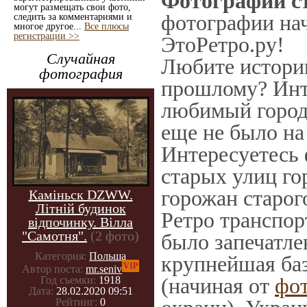
Фотографии ст
могут размещать свои фото,
фотографии нач
следить за комментариями и
многое другое...
Все плюсы
регистрации >>
ЭтоРетро.ру!
Случайная
Любите историю
фотография
прошлому? Инт
любимый город 
еще не было на
Интересуетесь
старых улиц го
горожан старог
Каміньск DZWW.
Літній будинок
Ретро транспорт
відпочинку. Вілла
"Самотня".
(2 фото)
было запечатле
Категория:
Польша
крупнейшая баз
VIP
Автор поста:
mr.seniv
(начиная от
фо
Год съемки:
1918
Дата:
28.02.2020 09:51
Рейтинг:
0