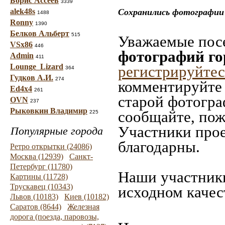
Борис Ассеев
3339
alek48s
Сохранились фотографии 
1488
Ronny
1390
Белков Альберт
515
Уважаемые посе
VSx86
446
фотографий го
Admin
411
Lounge_Lizard
регистрируйтес
364
Гудков А.И.
274
комментируйте 
Ed4x4
261
старой фотограф
OVN
237
Рыковкин Владимир
сообщайте, пож
225
Участники прое
Популярные города
благодарны.
Ретро открытки (24086)
Москва (12939)
Санкт-
Петербург (11780)
Наши участники
Картины (11728)
Трускавец (10343)
исходном качес
Львов (10183)
Киев (10182)
Саратов (8644)
Железная
дорога (поезда, паровозы,