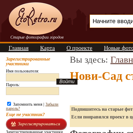
Старые фотографии городов
Главная
Карта
О проекте
Новые фот
Вы здесь:
Главн
Зарегистрированные
участники
Имя пользователя:
Нови-Сад с
Пароль:
Запомнить меня |
Забыли
пароль?
Подпишитесь на старые фото
Еще не участник?
Если понравился проект в ц
Зарегистрированные участники