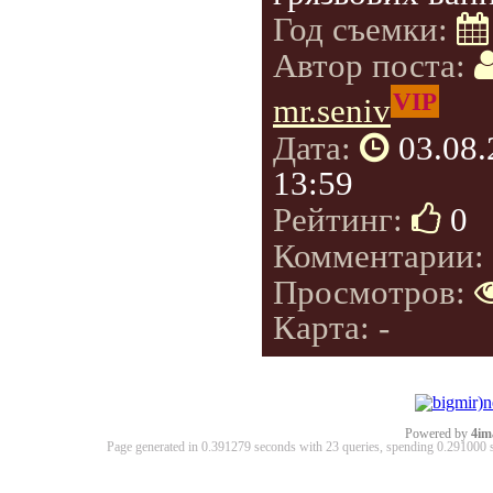
Год съемки:
Автор поста:
VIP
mr.seniv
Дата:
03.08
13:59
Рейтинг:
0
Комментарии:
Просмотров:
Карта: -
Powered by
4im
Page generated in 0.391279 seconds with 23 queries, spending 0.29100