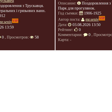
рускавец
Описание:
Поздоровлення з 
здоровлення з Трускавця.
Парк для прогулянок.
еральних і грязьових ванн.
Год съемки:
1906-1925
912
VIP
Автор поста:
mr.seniv
VIP
mr.seniv
Дата:
03.08.2026 13:50
26 13:59
Рейтинг:
0
Комментарии:
0
, Просмотр
0
, Просмотров:
58
Карта: -