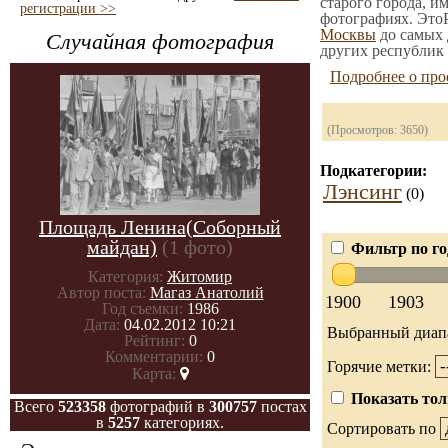
старого города, и
регистрации >>
фотографиях. ЭтоР
Москвы
до самых 
Случайная фотография
других республик 
Подробнее о про
(Просмотров: 3650)
Подкатегории:
Лэнсинг
(0)
Площадь Ленина(Соборный
майдан)
(1 фото)
Фильтр по го
Категория:
Житомир
Автор поста:
Магаз Анатолий
1900
1903
Год съемки:
1986
Дата:
04.02.2012 10:21
Выбранный диап
Рейтинг:
0
Комментарии:
0
Горячие метки:
Карта:
Показать тол
Всего
523358
фотографий в
300757
постах
в
5257
категориях.
Сортировать по