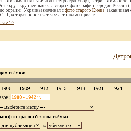
мя которому Штат Мичиган. Ретро транспорт, ретро автомобили. В
етро.ру - крупнейшая база старых фотографий городов России (
до окраин), Украины (начиная с
фото старого Киева
, заканчивая
СНГ, которая пополняется участниками проекта.
екте >>
Детро
дам съёмки:
1906
1909
1912
1915
1918
1921
1924
азон:
ько фотографии без года съёмки
по