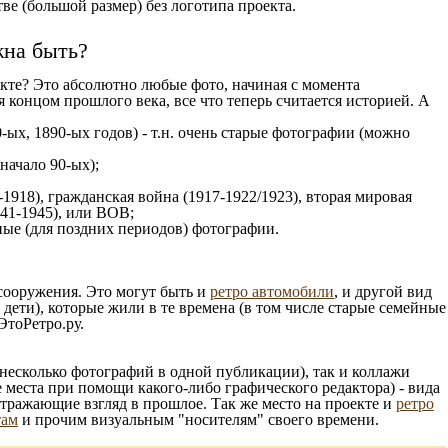
е (большой размер) без логотипа проекта.
жна быть?
кте? Это абсолютно любые фото, начиная c момента
 концом прошлого века, все что теперь считается историей. А
-ых, 1890-ых годов) - т.н. очень старые фотографии (можно
 начало 90-ых);
1918), гражданская война (1917-1922/1923), вторая мировая
941-1945), или ВОВ;
ые (для поздних периодов) фотографии.
 сооружения. Это могут быть и
ретро автомобили
, и другой вид
ети), которые жили в те времена (в том числе старые семейные
ЭтоРетро.ру.
несколько фотографий в одной публикации), так и коллажи
 места при помощи какого-либо графического редактора) - вида
отражающие взгляд в прошлое. Так же место на проекте и
ретро
там
и прочим визуальным "носителям" своего времени.