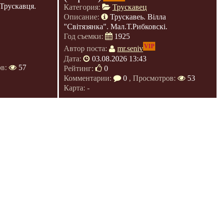
Трускавця.
Категория:
Трускавец
Описание:
Трускавеь. Вілла
"Світязянка". Мал.Т.Рибковскі.
Год съемки:
1925
VIP
Автор поста:
mr.seniv
Дата:
03.08.2026 13:43
ов:
57
Рейтинг:
0
Комментарии:
0
, Просмотров:
53
Карта: -