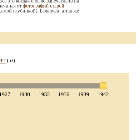
се это когда-то было запечатлено на
начиная от
фотографий старой
 самой глубинкой), Беларуси, а так же
ит
(53)
1927
1930
1933
1936
1939
1942