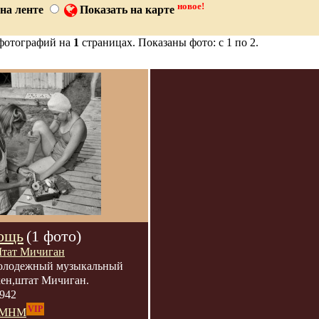
новое!
на ленте
Показать на карте
фотографий на
1
страницах. Показаны фото: с 1 по 2.
ощь
(1 фото)
тат Мичиган
лодежный музыкальный
кен,штат Мичиган.
942
VIP
МНМ