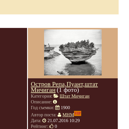
Остров Репа,Пуант,штат
Мичиган
(1 фото)
Категория:
Штат Мичиган
Описание:
Год съемки:
1900
VIP
Автор поста:
МНМ
Дата:
21.07.2016 10:29
Рейтинг:
0