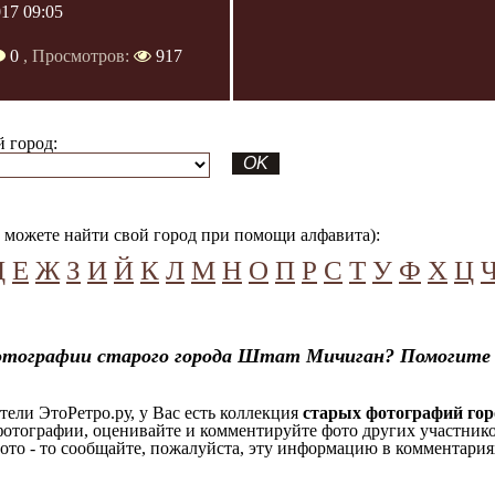
017 09:05
0
, Просмотров:
917
 город:
можете найти свой город при помощи алфавита):
Д
Е
Ж
З
И
Й
К
Л
М
Н
О
П
Р
С
Т
У
Ф
Х
Ц
отографии старого города Штат Мичиган? Помогите 
ели ЭтоРетро.ру, у Вас есть коллекция
старых фотографий го
отографии, оценивайте и комментируйте фото других участников
ото - то сообщайте, пожалуйста, эту информацию в комментариях