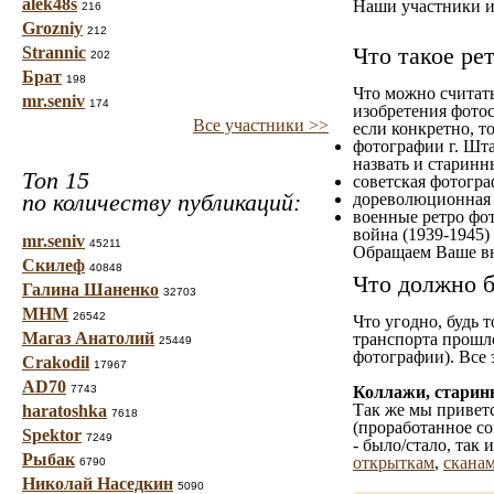
alek48s
Наши участники им
216
Grozniy
212
Что такое ре
Strannic
202
Брат
198
Что можно считат
mr.seniv
174
изобретения фотос
Все участники >>
если конкретно, то
фотографии г. Шта
назвать и старинн
Топ 15
советская фотограф
по количеству публикаций:
дореволюционная ф
военные ретро фот
война (1939-1945)
mr.seniv
45211
Обращаем Ваше вн
Скилеф
40848
Что должно б
Галина Шаненко
32703
МНМ
26542
Что угодно, будь 
Магаз Анатолий
транспорта прошл
25449
фотографии). Все 
Crakodil
17967
AD70
7743
Коллажи, старин
Так же мы приветс
haratoshka
7618
(проработанное со
Spektor
7249
- было/стало, так
Рыбак
открыткам
,
сканам
6790
Николай Наседкин
5090