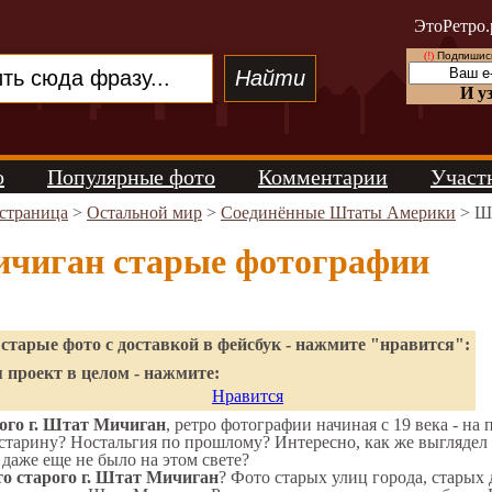
ЭтоРетро.
(!)
Подпишись
И у
о
Популярные фото
Комментарии
Участ
 страница
>
Остальной мир
>
Соединённые Штаты Америки
> Ш
чиган старые фотографии
старые фото с доставкой в фейсбук - нажмите "нравится":
 проект в целом - нажмите:
Нравится
ого г. Штат Мичиган
, ретро фотографии начиная с 19 века - на 
старину? Ностальгия по прошлому? Интересно, как же выгляд
 даже еще не было на этом свете?
о старого г. Штат Мичиган
? Фото старых улиц города, старых