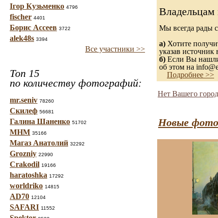
Ігор Кузьменко
4796
Владельцам 
fischer
4401
Борис Ассеев
Мы всегда рады 
3722
alek48s
3394
а)
Хотите получит
Все участники >>
указав источник 
б)
Если Вы нашли 
об этом на info@e
Топ 15
Подробнее >>
по количеству фотографий:
Нет Вашего город
mr.seniv
78260
Скилеф
56681
Новые фото
Галина Шаненко
51702
МНМ
35166
Магаз Анатолий
32292
Grozniy
22990
Crakodil
19166
haratoshka
17292
worldriko
14815
AD70
12104
SAFARI
11552
Spektor