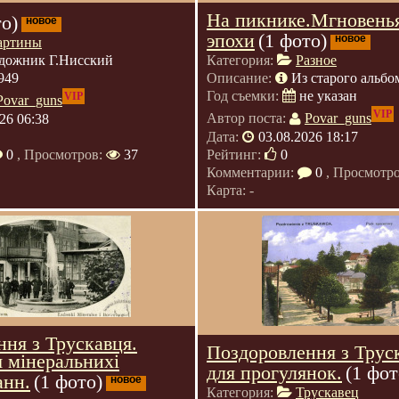
На пикнике.Мгновень
то)
новое
эпохи
(1 фото)
новое
артины
дожник Г.Нисский
Категория:
Разное
949
Описание:
Из старого альбо
Год съемки:
не указан
VIP
Povar_guns
VIP
26 06:38
Автор поста:
Povar_guns
Дата:
03.08.2026 18:17
0
, Просмотров:
37
Рейтинг:
0
Комментарии:
0
, Просмотр
Карта: -
ня з Трускавця.
Поздоровлення з Трус
 мінеральнихі
для прогулянок.
(1 фот
анн.
(1 фото)
новое
Категория:
Трускавец