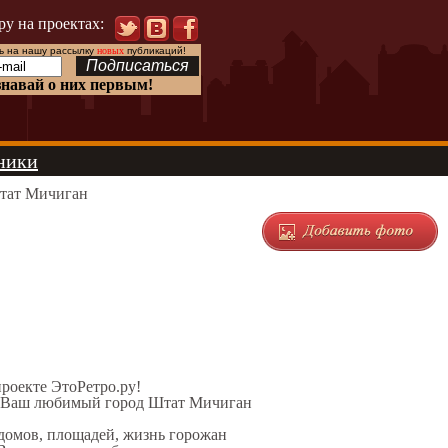
ру на проектах:
 на нашу рассылку
новых
публикаций!
знавай о них первым!
ники
тат Мичиган
проекте ЭтоРетро.ру!
ел Ваш любимый город Штат Мичиган
 домов, площадей, жизнь горожан