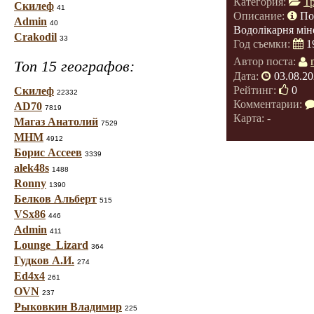
Категория:
Т
Скилеф
41
Описание:
По
Admin
40
Водолікарня мін
Crakodil
33
Год съемки:
1
Автор поста:
Топ 15 географов:
Дата:
03.08.20
Рейтинг:
0
Скилеф
22332
Комментарии:
AD70
7819
Карта: -
Магаз Анатолий
7529
МНМ
4912
Борис Ассеев
3339
alek48s
1488
Ronny
1390
Белков Альберт
515
VSx86
446
Admin
411
Lounge_Lizard
364
Гудков А.И.
274
Ed4x4
261
OVN
237
Рыковкин Владимир
225