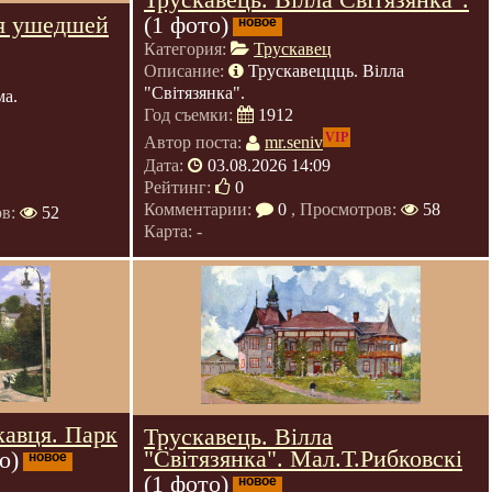
я ушедшей
(1 фото)
новое
Категория:
Трускавец
Описание:
Трускавеццць. Вілла
"Світязянка".
ма.
Год съемки:
1912
VIP
Автор поста:
mr.seniv
Дата:
03.08.2026 14:09
Рейтинг:
0
Комментарии:
0
, Просмотров:
58
ов:
52
Карта: -
кавця. Парк
Трускавець. Вілла
"Світязянка". Мал.Т.Рибковскі
о)
новое
(1 фото)
новое