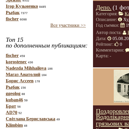
8532
Ігор Кузьменко
Депо.
(1 фо
8485
Рыбак
Категория:
К
7377
fischer
Описание:
Ху
6098
Все участники >>
Год съемки:
1
Автор поста:
Дата:
05.08.20
Топ 15
Рейтинг:
0
по дополненным публикациям:
Комментарии:
fischer
Карта: -
459
korostenec
436
Nadezda Mihhailova
186
Магаз Анатолий
184
Борис Ассеев
178
Рыбак
156
ggeolog
88
kuban46
59
Брат
56
Поздоровлен
AD70
52
Водолікарня
Світлана Бериславська
49
грязьових в
Klimbim
48