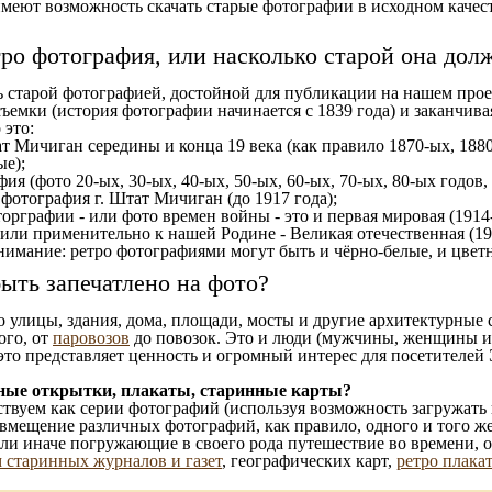
еют возможность скачать старые фотографии в исходном качеств
тро фотография, или насколько старой она дол
ь старой фотографией, достойной для публикации на нашем прое
ъемки (история фотографии начинается с 1839 года) и заканчивая
 это:
т Мичиган середины и конца 19 века (как правило 1870-ых, 1880
ые);
ия (фото 20-ых, 30-ых, 40-ых, 50-ых, 60-ых, 70-ых, 80-ых годов,
отография г. Штат Мичиган (до 1917 года);
орграфии - или фото времен войны - это и первая мировая (1914-
 или применительно к нашей Родине - Великая отечественная (1
имание: ретро фотографиями могут быть и чёрно-белые, и цветн
ыть запечатлено на фото?
то улицы, здания, дома, площади, мосты и другие архитектурные
ого, от
паровозов
до повозок. Это и люди (мужчины, женщины и д
это представляет ценность и огромный интерес для посетителей 
ные открытки, плакаты, старинные карты?
твуем как серии фотографий (используя возможность загружать 
вмещение различных фотографий, как правило, одного и того же
 или иначе погружающие в своего рода путешествие во времени, 
 старинных журналов и газет
, географических карт,
ретро плака