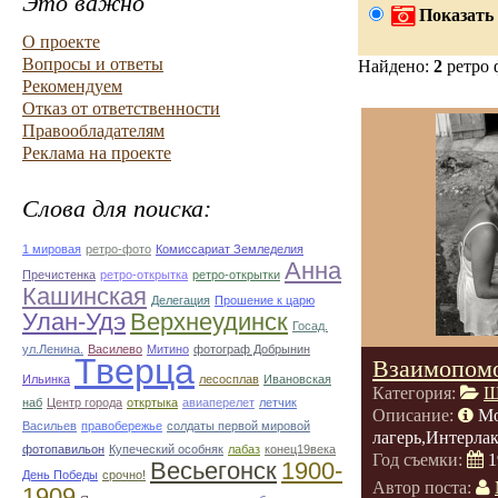
Это важно
Показать 
О проекте
Вопросы и ответы
Найдено:
2
ретро 
Рекомендуем
Отказ от ответственности
Правообладателям
Реклама на проекте
Слова для поиска:
1 мировая
ретро-фото
Комиссариат Земледелия
Анна
Пречистенка
ретро-открытка
ретро-открытки
Кашинская
Делегация
Прошение к царю
Улан-Удэ
Верхнеудинск
Госад.
ул.Ленина.
Василево
Митино
фотограф Добрынин
Тверца
Взаимопом
Ильинка
лесосплав
Ивановская
Категория:
Ш
наб
Центр города
откртыка
авиаперелет
летчик
Описание:
Мо
Васильев
правобережье
солдаты первой мировой
лагерь,Интерла
фотопавильон
Купеческий особняк
лабаз
конец19века
Год съемки:
1
Весьегонск
1900-
День Победы
срочно!
Автор поста:
1909