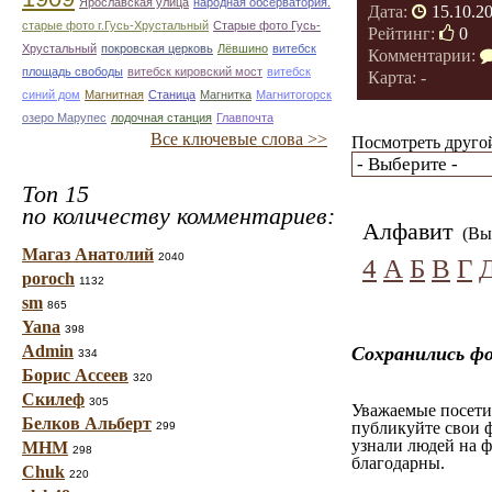
Ярославская улица
народная обсерватория.
Дата:
15.10.2
старые фото г.Гусь-Хрустальный
Старые фото Гусь-
Рейтинг:
0
Хрустальный
покровская церковь
Лёвшино
витебск
Комментарии:
площадь свободы
витебск кировский мост
витебск
Карта: -
синий дом
Магнитная
Станица
Магнитка
Магнитогорск
озеро Марупес
лодочная станция
Главпочта
Все ключевые слова >>
Посмотреть другой
Топ 15
по количеству комментариев:
Алфавит
(Вы 
Магаз Анатолий
2040
4
А
Б
В
Г
poroch
1132
sm
865
Yana
398
Admin
Сохранились ф
334
Борис Ассеев
320
Скилеф
305
Уважаемые посетит
Белков Альберт
публикуйте свои ф
299
узнали людей на ф
МНМ
298
благодарны.
Chuk
220