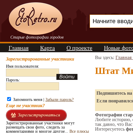
Старые фотографии городов
Главная
Карта
О проекте
Новые фот
Вы здесь:
Главная
Зарегистрированные участники
Имя пользователя:
Штат Ми
Пароль:
Подпишитесь на 
Запомнить меня |
Забыли пароль?
Если понравился
Еще не участник?
Фотографии стар
Любите историю, 
Зарегистрированные участники могут
так давно, что Вас
размещать свои фото, следить за
Интересуетесь
фот
комментариями и многое другое...
Все плюсы