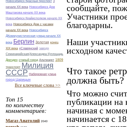
Новосибирск Красный проспект
3
сообщайте, пож
начало ХХ века
Новосибирск Дом
Маштакова начало ХХ века
Участники прое
Новосибирск Крайисполком начало ХХ
благодарны.
века
Новосибирск Дом с часами
начало ХХ века
Новосибирск
ДКоммунистическая улица начало ХХ
Наши участники
Берлин
Золотая
века
конец
исходном качес
ХІХ века
«Славянский
завод»
Семинарийская(Александра II)площадь
1809
Дрезден
старый город
Альтмаркт
Милиция
транспорт
Что такое рет
СССР
Набережная улица
должна быть?
город Царицын
Все ключевые слова >>
Что можно счит
Топ 15
публикации на 
по количеству
начиная c моме
комментариев:
начинается с 18
Магаз Анатолий
2040
poroch