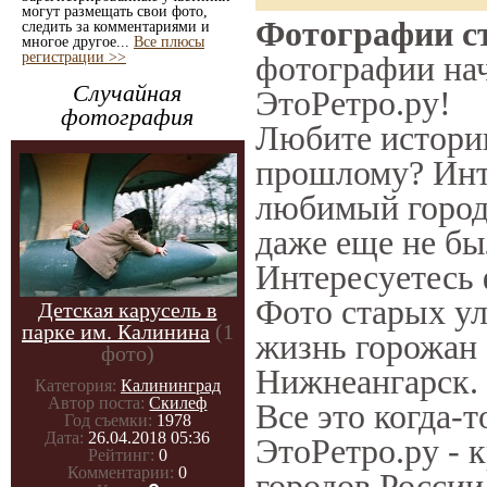
могут размещать свои фото,
Фотографии ст
следить за комментариями и
многое другое...
Все плюсы
регистрации >>
фотографии нач
Случайная
ЭтоРетро.ру!
фотография
Любите историю
прошлому? Инт
любимый город 
даже еще не бы
Интересуетесь
Фото старых ул
Детская карусель в
парке им. Калинина
(1
жизнь горожан 
фото)
Нижнеангарск. 
Категория:
Калининград
Автор поста:
Скилеф
Все это когда-
Год съемки:
1978
Дата:
26.04.2018 05:36
ЭтоРетро.ру - 
Рейтинг:
0
Комментарии:
0
городов России