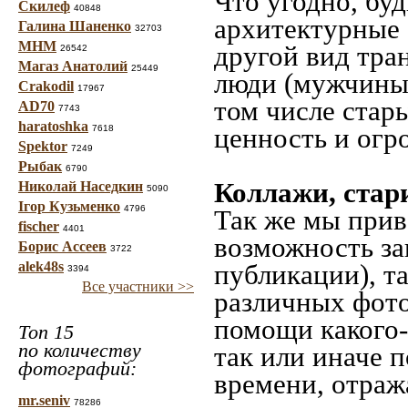
Что угодно, буд
Скилеф
40848
архитектурные 
Галина Шаненко
32703
МНМ
другой вид тра
26542
Магаз Анатолий
25449
люди (мужчины,
Crakodil
17967
том числе стар
AD70
7743
haratoshka
ценность и огр
7618
Spektor
7249
Рыбак
6790
Коллажи, стар
Николай Наседкин
5090
Ігор Кузьменко
4796
Так же мы прив
fischer
4401
возможность за
Борис Ассеев
3722
alek48s
публикации), т
3394
Все участники >>
различных фото
помощи какого-л
Топ 15
по количеству
так или иначе 
фотографий:
времени, отраж
mr.seniv
78286