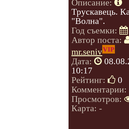
Описание:
Трускавець. К
"Волна".
Год съемки:
Автор поста:
VIP
mr.seniv
Дата:
08.08
10:17
Рейтинг:
0
Комментарии:
Просмотров:
Карта: -