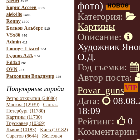
МНМ
4912
фото)
новое
Борис Ассеев
3339
Категория:
alek48s
1488
Ronny
1390
Картины
Белков Альберт
515
Описание:
VSx86
446
Admin
411
Художник Яно
Lounge_Lizard
364
О.Д.
Гудков А.И.
274
Ed4x4
261
Год съемки:
OVN
237
Автор поста:
Рыковкин Владимир
225
VIP
Популярные города
Povar_guns
Дата:
08.08
Ретро открытки (24086)
Москва (12939)
Санкт-
18:09
Петербург (11780)
Картины (11730)
Рейтинг:
0
Трускавец (10369)
Комментарии:
Львов (10183)
Киев (10182)
Саратов (8644)
Железная