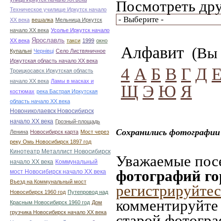
Посмотреть дру
Техническое училище Иркутск начало
ХХ века
вешалка
Мельница Иркутск
начало ХХ века
Усолье Иркутск начало
Ярославль
ХХ века
такси
1999
окно
Алфавит
(Вы 
Купальні
Чернівці
Село Листвяничное
Иркутская область начало ХХ века
4
А
Б
В
Г
Д
Троицкосавск Иркутская область
начало ХХ века
Ламы в масках и
Щ
Э
Ю
Я
костюмах
река Бастрая Иркутская
область начало ХХ века
Новониколаевск Новосибирск
начало ХХ века
Грозный-площадь
Сохранились фотографии 
Ленина
Новосибирск карта
Мост через
реку Омь Новосибирск 1897 год
Кинотеатр Металлист Новосибирск
Уважаемые посе
начало ХХ века
Коммунальный
фотографий го
мост Новосибирск начало ХХ века
Въезд на Коммунальный мост
регистрируйтес
Новосибирск 1960 год
Путепровод над
комментируйте 
Красным Новосибирск 1960 год
Дом
грузчика Новосибирск начало ХХ века
старой фотограф