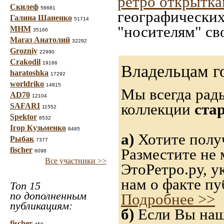
ретро открытк
Скилеф
56681
географических
Галина Шаненко
51714
"носителям" св
МНМ
35166
Магаз Анатолий
32292
Grozniy
22990
Crakodil
19166
Владельцам г
haratoshka
17292
worldriko
14815
Мы всегда рад
AD70
12104
коллекции
ста
SAFARI
11552
Spektor
8532
Ігор Кузьменко
8485
а)
Хотите получ
Рыбак
7377
fischer
Разместите не 
6098
Все участники >>
ЭтоРетро.ру, 
нам о факте пу
Топ 15
по дополненным
Подробнее >>
публикациям:
б)
Если Вы нашл
fischer