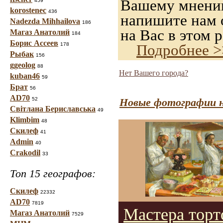
Вашему мнению,
459
korostenec
436
напишите нам о
Nadezda Mihhailova
186
на Вас в этом р
Магаз Анатолий
184
Борис Ассеев
178
Подробнее >
Рыбак
156
ggeolog
88
Нет Вашего города?
kuban46
59
Брат
56
AD70
52
Новые фотографии н
Світлана Бериславська
49
Klimbim
48
Скилеф
41
Admin
40
Crakodil
33
Топ 15 географов:
Скилеф
22332
AD70
7819
Мастера торт
Магаз Анатолий
7529