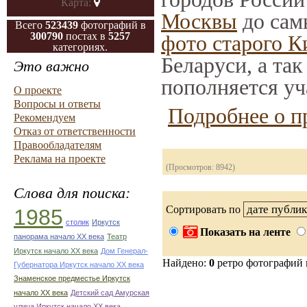
Карта:
Москвы
до сам
Всего
523439
фотографий в
300790
постах в
5257
фото старого К
категориях.
Беларуси, а та
Это важно
пополняется уч
О проекте
Вопросы и ответы
Подробнее о п
Рекомендуем
Отказ от ответственности
Правообладателям
Реклама на проекте
(Просмотров: 8942)
Слова для поиска:
Сортировать по
1985
столик
Иркутск
Показать на ленте
панорама начало ХХ века
Театр
Иркутск начало ХХ века
Дом Генерал-
Найдено:
0
ретро фотографий
Губернатора Иркутск начало ХХ века
Знаменское предместье Иркутск
начало ХХ века
Детский сад Амурская
улица Иркутск начало ХХ века