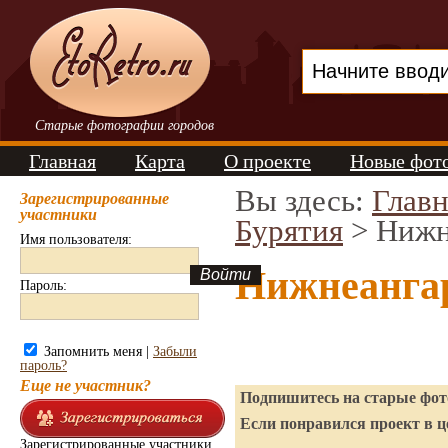
Старые фотографии городов
Главная
Карта
О проекте
Новые фот
Вы здесь:
Главн
Зарегистрированные
участники
Бурятия
> Нижн
Имя пользователя:
Нижнеангар
Пароль:
Запомнить меня |
Забыли
пароль?
Еще не участник?
Подпишитесь на старые фото
Если понравился проект в ц
Зарегистрированные участники