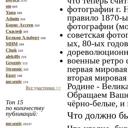
что теперь счит
1132
sm
фотографии г. 
865
Yana
398
правило 1870-ых
Admin
334
фотографии (мо
Борис Ассеев
320
Скилеф
советская фотог
305
Белков Альберт
299
ых, 80-ых годов
МНМ
298
дореволюционна
Chuk
220
alek48s
216
военные ретро 
Grozniy
212
первая мировая 
Strannic
202
вторая мировая
Брат
198
mr.seniv
174
Родине - Велик
Все участники >>
Обращаем Ваше
чёрно-белые, и
Топ 15
по количеству
публикаций:
Что должно бы
mr.seniv
45237