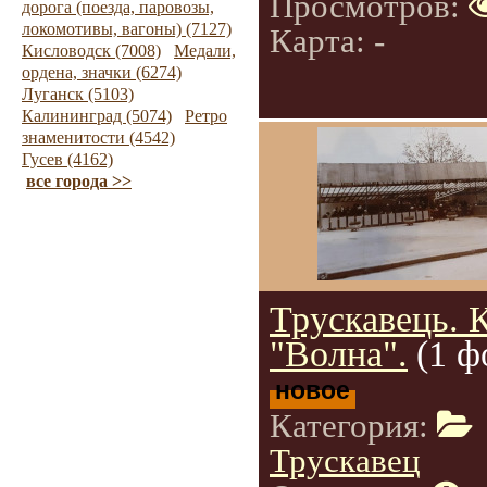
Просмотров:
дорога (поезда, паровозы,
локомотивы, вагоны) (7127)
Карта: -
Кисловодск (7008)
Медали,
ордена, значки (6274)
Луганск (5103)
Калининград (5074)
Ретро
знаменитости (4542)
Гусев (4162)
все города >>
Трускавець. 
"Волна".
(1 ф
новое
Категория:
Трускавец