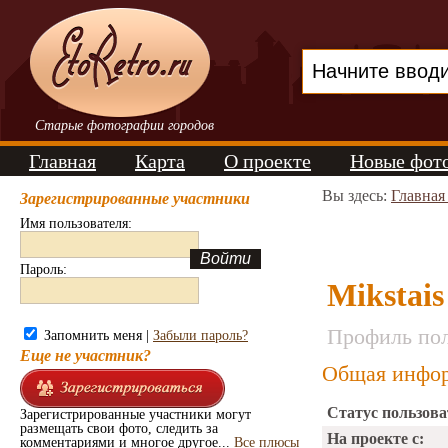
Старые фотографии городов
Главная
Карта
О проекте
Новые фот
Вы здесь:
Главная
Зарегистрированные участники
Имя пользователя:
Пароль:
Mikstais
Профиль пол
Запомнить меня |
Забыли пароль?
Еще не участник?
Общая инфор
Статус пользова
Зарегистрированные участники могут
размещать свои фото, следить за
На проекте с:
комментариями и многое другое...
Все плюсы