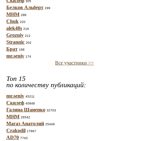
Скилеф
305
Белков Альберт
299
МНМ
298
Chuk
220
alek48s
216
Grozniy
212
Strannic
202
Брат
198
mr.seniv
174
Все участники >>
Топ 15
по количеству публикаций:
mr.seniv
45211
Скилеф
40848
Галина Шаненко
32703
МНМ
26542
Магаз Анатолий
25449
Crakodil
17967
AD70
7743