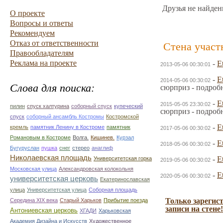
Друзья не найден
О проекте
Вопросы и ответы
Рекомендуем
Отказ от ответственности
Стена участ
Правообладателям
Реклама на проекте
-
E
2013-05-06 00:30:01
-
E
2014-05-06 00:30:02
Слова для поиска:
сюрприз - подроб
-
E
2015-05-05 23:30:02
пилин
спуск халтурина
соборный спуск
купеческий
сюрприз - подроб
спуск
соборный ансамбль Костромы
Костромской
-
E
кремль
памятник Ленину в Костроме
памятник
2017-05-06 00:30:02
Романовым в Костроме
Волга.
Кишинев.
Курзал
-
E
2018-05-06 00:30:02
Бугуруслан
пушка
снег
стерео
анаглиф
Николаевская площадь
-
E
Университетская горка
2019-05-06 00:30:02
Московская улица
Александровская колокольня
-
E
2020-05-06 00:30:02
университетская церковь
Екатеринославская
улица
Университетская улица
Соборная площадь
Только зарегис
Середина XIX века
Старый Харьков
Прибытие поезда
записи на стене!
Антониевская церковь
ХГАДИ
Харьковская
Академия Дизайна и Искусств
Художественное