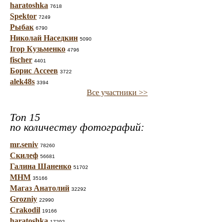
haratoshka
7618
Spektor
7249
Рыбак
6790
Николай Наседкин
5090
Ігор Кузьменко
4796
fischer
4401
Борис Ассеев
3722
alek48s
3394
Все участники >>
Топ 15
по количеству фотографий:
mr.seniv
78260
Скилеф
56681
Галина Шаненко
51702
МНМ
35166
Магаз Анатолий
32292
Grozniy
22990
Crakodil
19166
haratoshka
17292