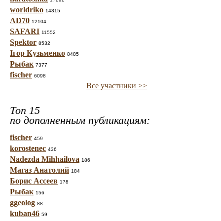
worldriko
14815
AD70
12104
SAFARI
11552
Spektor
8532
Ігор Кузьменко
8485
Рыбак
7377
fischer
6098
Все участники >>
Топ 15
по дополненным публикациям:
fischer
459
korostenec
436
Nadezda Mihhailova
186
Магаз Анатолий
184
Борис Ассеев
178
Рыбак
156
ggeolog
88
kuban46
59