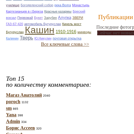
училище
Богоявленский собор
река Волга
Монастырь
Картезианцев в г.Береза
Красные казармы
Бреский
Публикации 
Алупка
вокзал
Первомай
Букет
Зарубин
ЗВЕРИ
ГАЗ-67-420
автомобиль Бугуруслан
Кинель мост
Кашин
Последние фотогр
1910-1916
Бугуруслан
минводы
Сейчас нет новых
Тверь
Калинин
Ю.Никулин
почтовая открытка
Все ключевые слова >>
Топ 15
по количеству комментариев:
Магаз Анатолий
2040
poroch
1132
sm
865
Yana
398
Admin
334
Борис Ассеев
320