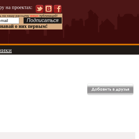
ру на проектах:
 на нашу рассылку
новых
публикаций!
знавай о них первым!
ники