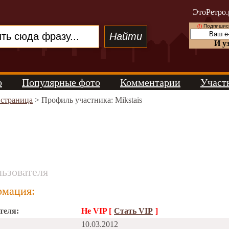
ЭтоРетро.
(!)
Подпишись
И у
о
Популярные фото
Комментарии
Участ
 страница
> Профиль участника: Mikstais
ьзователя
мация:
теля:
Не VIP [
Стать VIP
]
10.03.2012