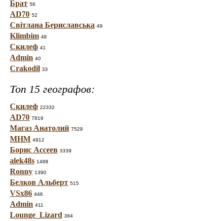
Брат
56
AD70
52
Світлана Бериславська
49
Klimbim
48
Скилеф
41
Admin
40
Crakodil
33
Топ 15 географов:
Скилеф
22332
AD70
7819
Магаз Анатолий
7529
МНМ
4912
Борис Ассеев
3339
alek48s
1488
Ronny
1390
Белков Альберт
515
VSx86
446
Admin
411
Lounge_Lizard
364