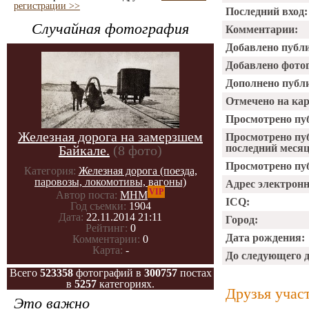
регистрации >>
Последний вход:
Случайная фотография
Комментарии:
Добавлено публ
Добавлено фото
Дополнено публ
Отмечено на ка
Просмотрено пу
Железная дорога на замерзшем
Просмотрено пу
последний месяц
Байкале.
(8 фото)
Просмотрено пуб
Категория:
Железная дорога (поезда,
паровозы, локомотивы, вагоны)
Адрес электрон
VIP
Автор поста:
МНМ
ICQ:
Год съемки:
1904
Дата:
22.11.2014 21:11
Город:
Рейтинг:
0
Дата рождения:
Комментарии:
0
Карта:
-
До следующего 
Всего
523358
фотографий в
300757
постах
в
5257
категориях.
Друзья учас
Это важно