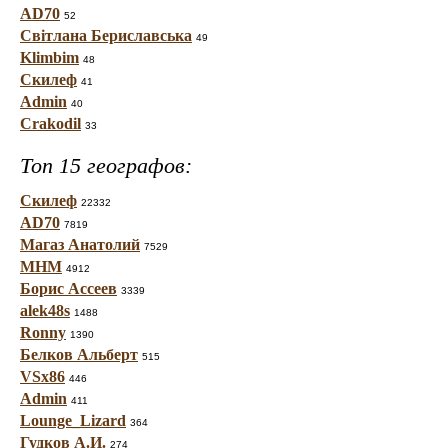
AD70
52
Світлана Бериславська
49
Klimbim
48
Скилеф
41
Admin
40
Crakodil
33
Топ 15 географов:
Скилеф
22332
AD70
7819
Магаз Анатолий
7529
МНМ
4912
Борис Ассеев
3339
alek48s
1488
Ronny
1390
Белков Альберт
515
VSx86
446
Admin
411
Lounge_Lizard
364
Гудков А.И.
274