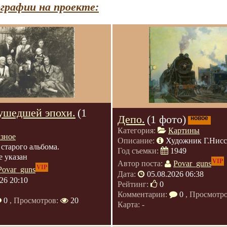
графии на проекте:
ушедшей эпохи.
(1
Депо.
(1 фото)
новое
Категория:
Картины
азное
Описание:
Художник Г.Нис
 старого альбома.
Год съемки:
1949
е указан
VIP
Автор поста:
Povar_guns
VIP
Povar_guns
Дата:
05.08.2026 06:38
26 20:10
Рейтинг:
0
Комментарии:
0
, Просмотр
0
, Просмотров:
20
Карта: -