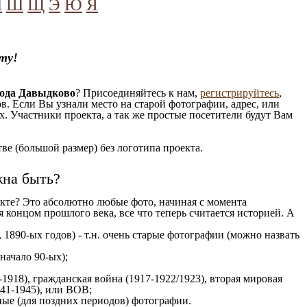
Ч
Ш
Щ
Э
Ю
Я
ту!
рода Давыдково
? Присоединяйтесь к нам,
регистрируйтесь
,
. Если Вы узнали место на старой фотографии, адрес, или
. Участники проекта, а так же простые посетители будут Вам
е (большой размер) без логотипа проекта.
жна быть?
кте? Это абсолютно любые фото, начиная c момента
 концом прошлого века, все что теперь считается историей. А
 1890-ых годов) - т.н. очень старые фотографии (можно назвать
 начало 90-ых);
1918), гражданская война (1917-1922/1923), вторая мировая
941-1945), или ВОВ;
ые (для поздних периодов) фотографии.