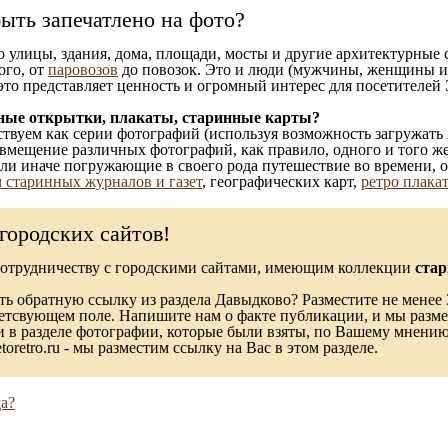
ыть запечатлено на фото?
то улицы, здания, дома, площади, мосты и другие архитектурные
ого, от
паровозов
до повозок. Это и люди (мужчины, женщины и д
это представляет ценность и огромный интерес для посетителей 
ные открытки, плакаты, старинные карты?
твуем как серии фотографий (используя возможность загружать 
вмещение различных фотографий, как правило, одного и того же
 или иначе погружающие в своего рода путешествие во времени, 
 старинных журналов и газет
, географических карт,
ретро плака
городских сайтов!
сотрудничеству с городскими сайтами, имеющим коллекции
стар
ь обратную ссылку из раздела Давыдково? Разместите не менее 3
ветсвующем поле. Напишите нам о факте публикации, и мы разме
в разделе фотографии, которые были взяты, по Вашему мнению, 
toretro.ru - мы разместим ссылку на Вас в этом разделе.
а?