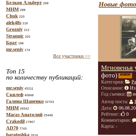
Белков Альберт
Новые фото
299
МНМ
298
Chuk
220
alek48s
216
Grozniy
212
Strannic
202
Брат
198
mr.seniv
174
Все участники >>
Мгновенья 
Топ 15
фото)
новое
по количеству публикаций:
Категория:
Р
mr.seniv
Описание:
Из
45211
Год съемки:
н
Скилеф
40848
Галина Шаненко
Автор поста:
32703
Дата:
06.08.20
МНМ
26542
Рейтинг:
0
Магаз Анатолий
25449
Комментарии:
Crakodil
17967
Карта: -
AD70
7743
haratoshka
7618