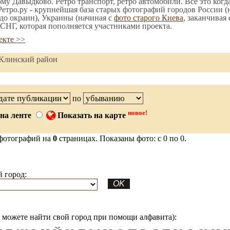
ому Давыдково. Ретро транспорт, ретро автомобили. Все это когд
етро.ру - крупнейшая база старых фотографий городов России (
до окраин), Украины (начиная с
фото старого Киева
, заканчивая
СНГ, которая пополняется участниками проекта.
екте >>
 Клинский район
по
новое!
на ленте
Показать на карте
фотографий на
0
страницах. Показаны фото: с 0 по 0.
 город:
можете найти свой город при помощи алфавита):