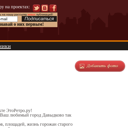
ру на проектах:
 на нашу рассылку
новых
публикаций!
знавай о них первым!
ники
кте ЭтоРетро.ру!
л Ваш любимый город Давыдково так
ов, площадей, жизнь горожан старого