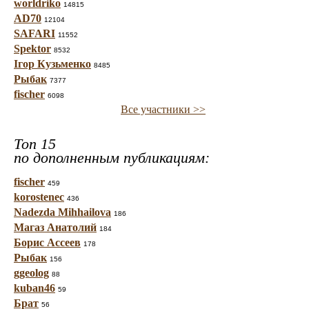
worldriko
14815
AD70
12104
SAFARI
11552
Spektor
8532
Ігор Кузьменко
8485
Рыбак
7377
fischer
6098
Все участники >>
Топ 15
по дополненным публикациям:
fischer
459
korostenec
436
Nadezda Mihhailova
186
Магаз Анатолий
184
Борис Ассеев
178
Рыбак
156
ggeolog
88
kuban46
59
Брат
56