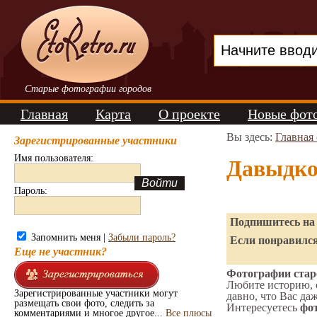
Старые фотографии городов
Главная
Карта
О проекте
Новые фот
Вы здесь:
Главная
Зарегистрированные участники
Имя пользователя:
Давыдко
Пароль:
Подпишитесь на 
Запомнить меня |
Забыли пароль?
Если понравился
Еще не участник?
Фотографии стар
Любите историю, 
Зарегистрированные участники могут
давно, что Вас да
размещать свои фото, следить за
Интересуетесь
фот
комментариями и многое другое...
Все плюсы