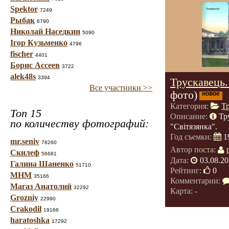
Spektor
7249
Рыбак
6790
Николай Наседкин
5090
Ігор Кузьменко
4796
fischer
4401
Борис Ассеев
3722
alek48s
3394
Трускавець.
Все участники >>
фото)
новое
Категория:
Т
Топ 15
Описание:
Тр
по количеству фотографий:
"Світязянка".
Год съемки:
1
mr.seniv
78260
Автор поста:
Скилеф
56681
Дата:
03.08.20
Галина Шаненко
51710
Рейтинг:
0
МНМ
35166
Комментарии:
Магаз Анатолий
32292
Карта: -
Grozniy
22990
Crakodil
19166
haratoshka
17292