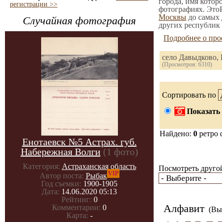
города, имя котор
регистрации >>
фотографиях. ЭтоР
Москвы
до самых 
Случайная фотография
других республик 
Подробнее о про
село Давыдково,
(Просмотров: 6310)
Сортировать по
Показать 
Найдено:
0
ретро 
Енотаевск №5 Астрах. губ.
Набережная Волги
(1 фото)
Категория:
Астраханская область
Посмотреть другой
VIP
Автор поста:
Рыбак
Год съемки:
1900-1905
Дата:
14.06.2020 05:13
Рейтинг:
0
Алфавит
Комментарии:
0
(Вы 
Карта:
-