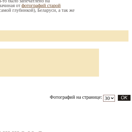
а-то было запечатлено на
начиная от
фотографий старой
 самой глубинкой), Беларуси, а так же
Фотографий на странице: