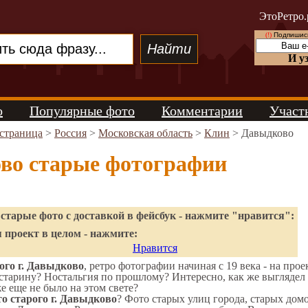
ЭтоРетро.
(!)
Подпишись
И у
о
Популярные фото
Комментарии
Участ
 страница
>
Россия
>
Московская область
>
Клин
> Давыдково
во старые фотографии
старые фото с доставкой в фейсбук - нажмите "нравится":
 проект в целом - нажмите:
Нравится
ого г. Давыдково
, ретро фотографии начиная с 19 века - на прое
старину? Ностальгия по прошлому? Интересно, как же выгляде
же еще не было на этом свете?
о старого г. Давыдково
? Фото старых улиц города, старых дом