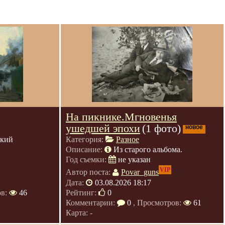
На пикнике.Мгновенья
ушедшей эпохи
(1 фото)
новое
ский
Категория:
Разное
Описание:
Из старого альбома.
Год съемки:
не указан
VIP
Автор поста:
Povar_guns
Дата:
03.08.2026 18:17
ов:
46
Рейтинг:
0
Комментарии:
0
, Просмотров:
61
Карта: -