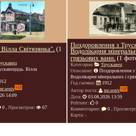
Поздоровлення з Трус
 Вілла Світязянка".
(1
Водолікарня мінераль
грязьових ванн.
(1 фот
рускавец
Категория:
Трускавец
ускавеццць. Вілла
Описание:
Поздоровлення з 
Водолікарня мінеральних і гря
912
Год съемки:
1912
VIP
mr.seniv
VIP
Автор поста:
mr.seniv
26 14:09
Дата:
03.08.2026 13:59
Рейтинг:
0
0
, Просмотров:
67
Комментарии:
0
, Просмотр
Карта: -