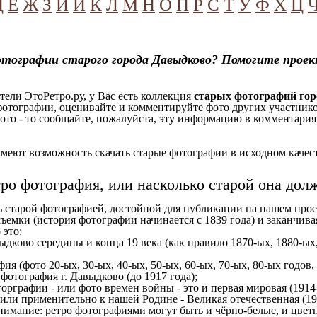
Д
Е
Ж
З
И
Й
К
Л
М
Н
О
П
Р
С
Т
У
Ф
Х
Ц
тографии старого города Давыдково? Помогите проек
ели ЭтоРетро.ру, у Вас есть коллекция
старых фотографий го
отографии, оценивайте и комментируйте фото других участников
ото - то сообщайте, пожалуйста, эту информацию в комментариях
еют возможность скачать старые фотографии в исходном качеств
тро фотография, или насколько старой она дол
ь старой фотографией, достойной для публикации на нашем прое
ъемки (история фотографии начинается с 1839 года) и заканчивая
 это:
ыдково середины и конца 19 века (как правило 1870-ых, 1880-ых,
ия (фото 20-ых, 30-ых, 40-ых, 50-ых, 60-ых, 70-ых, 80-ых годов,
отография г. Давыдково (до 1917 года);
орграфии - или фото времен войны - это и первая мировая (1914-
 или применительно к нашей Родине - Великая отечественная (1
имание: ретро фотографиями могут быть и чёрно-белые, и цветн