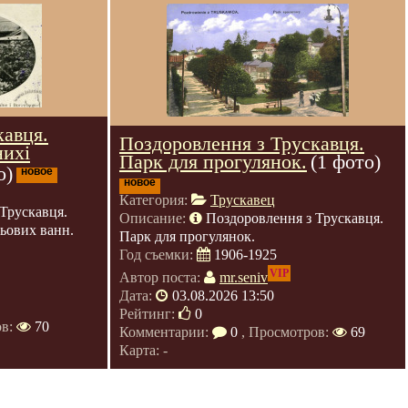
кавця.
Поздоровлення з Трускавця.
нихі
Парк для прогулянок.
(1 фото)
о)
новое
новое
Категория:
Трускавец
Трускавця.
Описание:
Поздоровлення з Трускавця.
зьових ванн.
Парк для прогулянок.
Год съемки:
1906-1925
VIP
Автор поста:
mr.seniv
Дата:
03.08.2026 13:50
Рейтинг:
0
ов:
70
Комментарии:
0
, Просмотров:
69
Карта: -