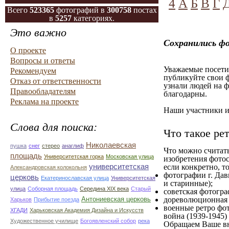
4
А
Б
В
Г
Всего
523365
фотографий в
300758
постах
в
5257
категориях.
Это важно
Сохранились фо
О проекте
Вопросы и ответы
Уважаемые посетит
Рекомендуем
публикуйте свои ф
Отказ от ответственности
узнали людей на ф
Правообладателям
благодарны.
Реклама на проекте
Наши участники им
Слова для поиска:
Что такое ре
Николаевская
пушка
снег
стерео
анаглиф
Что можно считат
площадь
Университетская горка
Московская улица
изобретения фотос
университетская
если конкретно, то
Александровская колокольня
фотографии г. Дав
церковь
Екатеринославская улица
Университетская
и старинные);
улица
Соборная площадь
Середина XIX века
Старый
советская фотограф
Антониевская церковь
дореволюционная ф
Харьков
Прибытие поезда
военные ретро фот
ХГАДИ
Харьковская Академия Дизайна и Искусств
война (1939-1945)
Художественное училище
Богоявленский собор
река
Обращаем Ваше вн