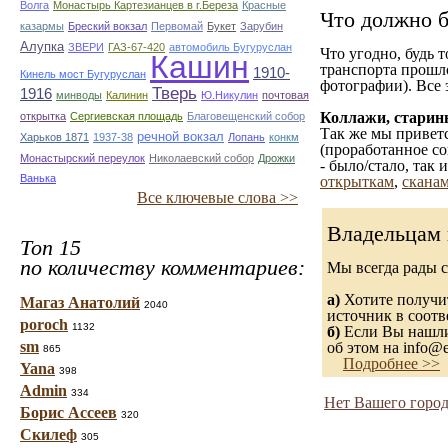
Волга
Монастырь Картезианцев в г.Береза
Красные
Что должно б
казармы
Бреский вокзал
Первомай
Букет
Зарубин
Алупка
ЗВЕРИ
ГАЗ-67-420
автомобиль Бугуруслан
Что угодно, будь 
Кашин
транспорта прошл
1910-
Кинель мост Бугуруслан
фотографии). Все 
Тверь
1916
минводы
Калинин
Ю.Никулин
почтовая
Коллажи, старин
открытка
Сергиевская площадь
Благовещенский собор
Так же мы приветс
речной вокзал
Харьков 1871
1937-38
Лопань
конкм
(проработанное со
Монастырский переулок
Николаевский собор
Дрожки
- было/стало, так
Ванька
открыткам
,
сканам
Все ключевые слова >>
Владельцам 
Топ 15
по количеству комментариев:
Мы всегда рады 
а)
Хотите получит
Магаз Анатолий
2040
источник в соот
poroch
1132
б)
Если Вы нашли 
sm
об этом на info@e
865
Подробнее >>
Yana
398
Admin
334
Нет Вашего город
Борис Ассеев
320
Скилеф
305