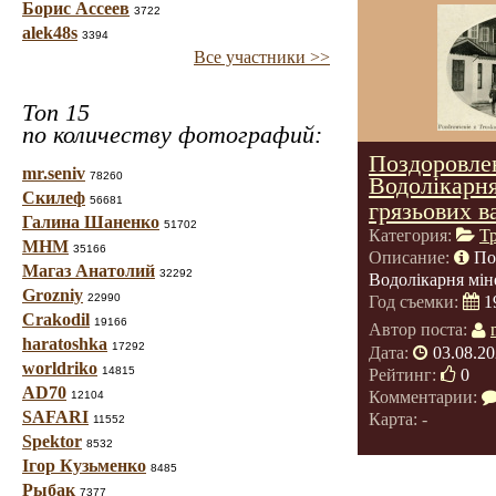
Борис Ассеев
3722
alek48s
3394
Все участники >>
Топ 15
по количеству фотографий:
Поздоровлен
mr.seniv
78260
Водолікарня
Скилеф
56681
грязьових в
Галина Шаненко
51702
Категория:
Т
МНМ
35166
Описание:
По
Магаз Анатолий
32292
Водолікарня мін
Grozniy
22990
Год съемки:
1
Crakodil
19166
Автор поста:
haratoshka
17292
Дата:
03.08.20
worldriko
14815
Рейтинг:
0
AD70
Комментарии:
12104
SAFARI
Карта: -
11552
Spektor
8532
Ігор Кузьменко
8485
Рыбак
7377