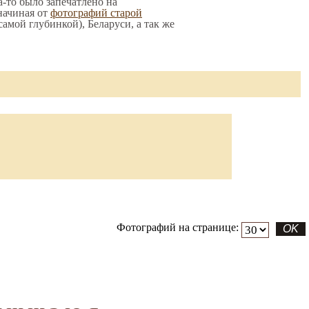
а-то было запечатлено на
начиная от
фотографий старой
 самой глубинкой), Беларуси, а так же
Фотографий на странице: