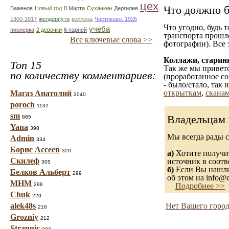
цех
Что должно б
Баженов
Новый год
8 Марта
Суханкин
Дергилев
1900-1917
желдорпути
коллона
Чистяково. 1926
Что угодно, будь 
учеба
пионерка
2 девочки
6 парней
транспорта прошл
Все ключевые слова >>
фотографии). Все 
Коллажи, старин
Топ 15
Так же мы приветс
по количеству комментариев:
(проработанное со
- было/стало, так
открыткам
,
сканам
Магаз Анатолий
2040
poroch
1132
sm
Владельцам 
865
Yana
398
Мы всегда рады 
Admin
334
Борис Ассеев
320
а)
Хотите получит
Скилеф
источник в соот
305
б)
Если Вы нашли 
Белков Альберт
299
об этом на info@e
МНМ
298
Подробнее >>
Chuk
220
alek48s
Нет Вашего город
216
Grozniy
212
Strannic