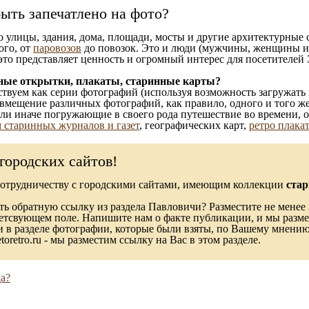
ыть запечатлено на фото?
то улицы, здания, дома, площади, мосты и другие архитектурные
ого, от
паровозов
до повозок. Это и люди (мужчины, женщины и д
это представляет ценность и огромный интерес для посетителей 
ные открытки, плакаты, старинные карты?
твуем как серии фотографий (используя возможность загружать 
вмещение различных фотографий, как правило, одного и того же
 или иначе погружающие в своего рода путешествие во времени, 
 старинных журналов и газет
, географических карт,
ретро плака
городских сайтов!
сотрудничеству с городскими сайтами, имеющим коллекции
стар
ь обратную ссылку из раздела Павловичи? Разместите не менее 
ветсвующем поле. Напишите нам о факте публикации, и мы разме
в разделе фотографии, которые были взяты, по Вашему мнению, 
toretro.ru - мы разместим ссылку на Вас в этом разделе.
а?