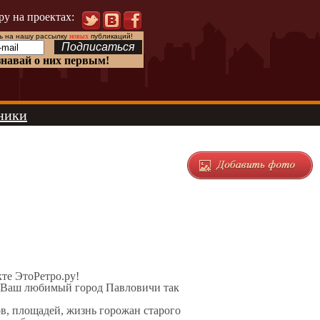
ру на проектах:
 на нашу рассылку
новых
публикаций!
знавай о них первым!
ники
кте ЭтоРетро.ру!
л Ваш любимый город Павловичи так
ов, площадей, жизнь горожан старого