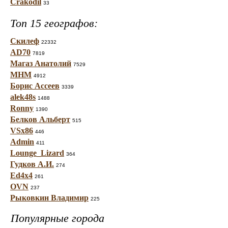
Crakodil
33
Топ 15 географов:
Скилеф
22332
AD70
7819
Магаз Анатолий
7529
МНМ
4912
Борис Ассеев
3339
alek48s
1488
Ronny
1390
Белков Альберт
515
VSx86
446
Admin
411
Lounge_Lizard
364
Гудков А.И.
274
Ed4x4
261
OVN
237
Рыковкин Владимир
225
Популярные города