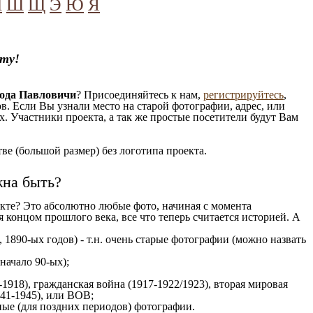
Ч
Ш
Щ
Э
Ю
Я
кту!
рода Павловичи
? Присоединяйтесь к нам,
регистрируйтесь
,
. Если Вы узнали место на старой фотографии, адрес, или
. Участники проекта, а так же простые посетители будут Вам
е (большой размер) без логотипа проекта.
жна быть?
кте? Это абсолютно любые фото, начиная c момента
 концом прошлого века, все что теперь считается историей. А
 1890-ых годов) - т.н. очень старые фотографии (можно назвать
 начало 90-ых);
1918), гражданская война (1917-1922/1923), вторая мировая
941-1945), или ВОВ;
ые (для поздних периодов) фотографии.