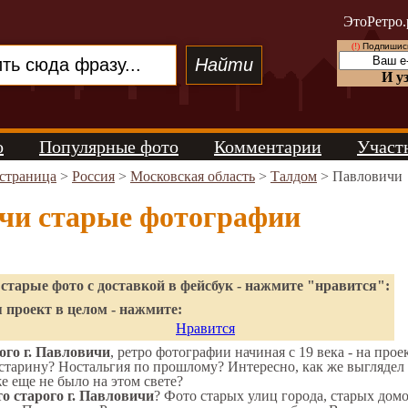
ЭтоРетро.
(!)
Подпишись
И у
о
Популярные фото
Комментарии
Участ
 страница
>
Россия
>
Московская область
>
Талдом
> Павловичи
чи старые фотографии
старые фото с доставкой в фейсбук - нажмите "нравится":
 проект в целом - нажмите:
Нравится
ого г. Павловичи
, ретро фотографии начиная с 19 века - на прое
старину? Ностальгия по прошлому? Интересно, как же выгляде
же еще не было на этом свете?
о старого г. Павловичи
? Фото старых улиц города, старых дом