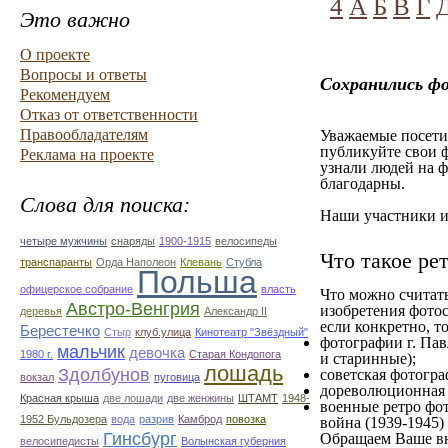
4
А
Б
В
Г
Это важно
О проекте
Вопросы и ответы
Сохранились ф
Рекомендуем
Отказ от ответственности
Правообладателям
Уважаемые посетит
публикуйте свои ф
Реклама на проекте
узнали людей на ф
благодарны.
Слова для поиска:
Наши участники им
четыре мужчины
снаряды
1900-1915
велосипеды
Что такое ре
транспаранты
Орда Наполеон
Клевань
Стубла
Польша
офицерское собрание
власть
Что можно считат
Австро-Венгрия
изобретения фотос
деревья
Александр ІІ
если конкретно, то
Берестечко
Стыр
клуб.улица
Кинотеатр "Звёздный"
фотографии г. Пав
мальчик
девочка
1980 г.
Старая Кондопога
и старинные);
лошадь
Здолбунов
советская фотограф
вокзал
пуговица
дореволюционная ф
Красная крыша
две лошади
две женжины
ШТАМТ
1948-
военные ретро фот
1952 Бульдозера
вода
разрив
Камброд
повозка
война (1939-1945)
Гинсбург
Обращаем Ваше вн
велосипедисты
Волынская губерния