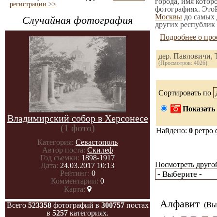
города, имя котор
регистрации >>
фотографиях. ЭтоР
Москвы
до самых 
Случайная фотография
других республик 
Подробнее о про
дер. Павловичи,
(Просмотров: 4026)
Сортировать по
Показать 
Владимирский собор в Херсонесе
(1 фото)
Найдено:
0
ретро 
Категория:
Севастополь
Автор поста:
Скилеф
Год съемки:
1898-1917
Посмотреть другой
Дата:
24.03.2017 10:13
Рейтинг:
0
Комментарии:
0
Карта:
Алфавит
(Вы 
Всего
523358
фотографий в
300757
постах
в
5257
категориях.