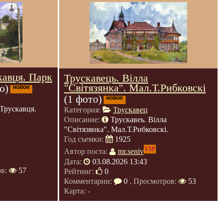
кавця. Парк
Трускавець. Вілла
"Світязянка". Мал.Т.Рибковскі
о)
новое
(1 фото)
новое
Трускавця.
Категория:
Трускавец
Описание:
Трускавеь. Вілла
"Світязянка". Мал.Т.Рибковскі.
Год съемки:
1925
VIP
Автор поста:
mr.seniv
Дата:
03.08.2026 13:43
ов:
57
Рейтинг:
0
Комментарии:
0
, Просмотров:
53
Карта: -