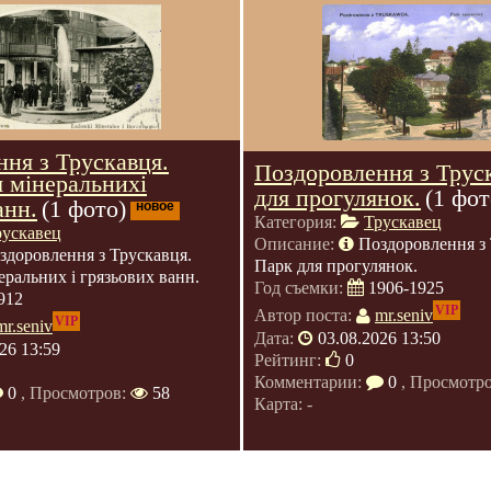
ня з Трускавця.
Поздоровлення з Трус
 мінеральнихі
для прогулянок.
(1 фот
анн.
(1 фото)
новое
Категория:
Трускавец
рускавец
Описание:
Поздоровлення з 
здоровлення з Трускавця.
Парк для прогулянок.
еральних і грязьових ванн.
Год съемки:
1906-1925
912
VIP
Автор поста:
mr.seniv
VIP
mr.seniv
Дата:
03.08.2026 13:50
26 13:59
Рейтинг:
0
Комментарии:
0
, Просмотр
0
, Просмотров:
58
Карта: -