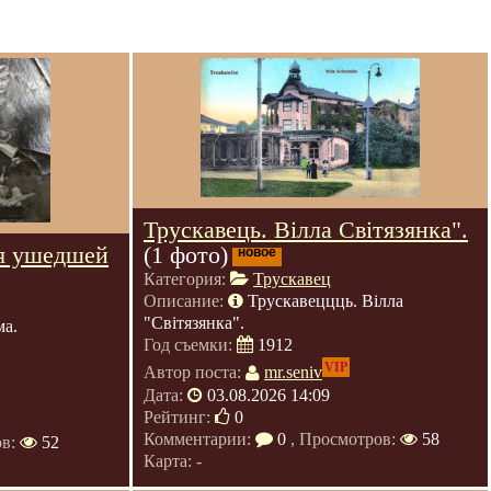
Трускавець. Вілла Світязянка".
я ушедшей
(1 фото)
новое
Категория:
Трускавец
Описание:
Трускавеццць. Вілла
"Світязянка".
ма.
Год съемки:
1912
VIP
Автор поста:
mr.seniv
Дата:
03.08.2026 14:09
Рейтинг:
0
Комментарии:
0
, Просмотров:
58
ов:
52
Карта: -