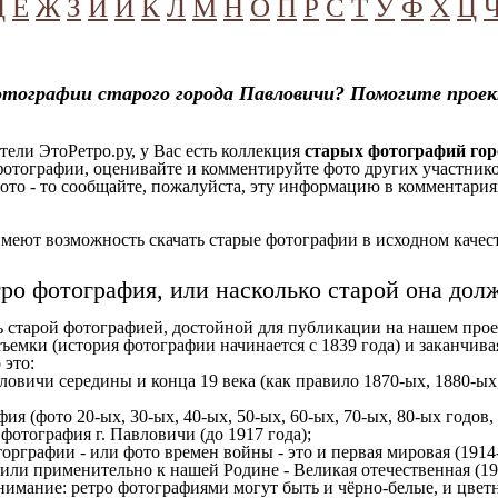
Д
Е
Ж
З
И
Й
К
Л
М
Н
О
П
Р
С
Т
У
Ф
Х
Ц
отографии старого города Павловичи? Помогите прое
ели ЭтоРетро.ру, у Вас есть коллекция
старых фотографий го
отографии, оценивайте и комментируйте фото других участников
ото - то сообщайте, пожалуйста, эту информацию в комментариях
еют возможность скачать старые фотографии в исходном качеств
тро фотография, или насколько старой она дол
ь старой фотографией, достойной для публикации на нашем прое
ъемки (история фотографии начинается с 1839 года) и заканчивая
 это:
ловичи середины и конца 19 века (как правило 1870-ых, 1880-ых,
ия (фото 20-ых, 30-ых, 40-ых, 50-ых, 60-ых, 70-ых, 80-ых годов,
отография г. Павловичи (до 1917 года);
орграфии - или фото времен войны - это и первая мировая (1914-
 или применительно к нашей Родине - Великая отечественная (1
имание: ретро фотографиями могут быть и чёрно-белые, и цветн