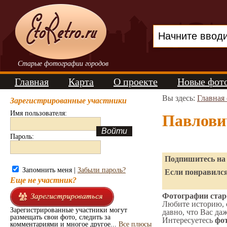
Старые фотографии городов
Главная
Карта
О проекте
Новые фот
Вы здесь:
Главная
Зарегистрированные участники
Имя пользователя:
Павлови
Пароль:
Подпишитесь на 
Запомнить меня |
Забыли пароль?
Если понравился
Еще не участник?
Фотографии стар
Любите историю, 
Зарегистрированные участники могут
давно, что Вас да
размещать свои фото, следить за
Интересуетесь
фот
комментариями и многое другое...
Все плюсы