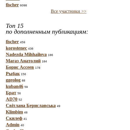
fischer
6098
Все участники >>
Топ 15
по дополненным публикациям:
fischer
459
korostenec
436
Nadezda Mihhailova
186
Магаз Анатолий
184
Борис Ассеев
178
Рыбак
156
ggeolog
88
kuban46
59
Брат
56
AD70
52
Світлана Бериславська
49
Klimbim
48
Скилеф
41
Admin
40