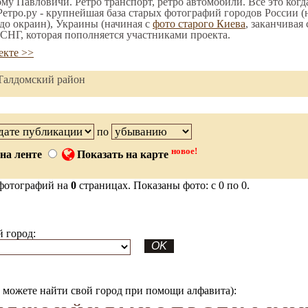
ому Павловичи. Ретро транспорт, ретро автомобили. Все это когд
етро.ру - крупнейшая база старых фотографий городов России (
до окраин), Украины (начиная с
фото старого Киева
, заканчивая
СНГ, которая пополняется участниками проекта.
екте >>
 Талдомский район
по
новое!
на ленте
Показать на карте
фотографий на
0
страницах. Показаны фото: с 0 по 0.
 город:
можете найти свой город при помощи алфавита):