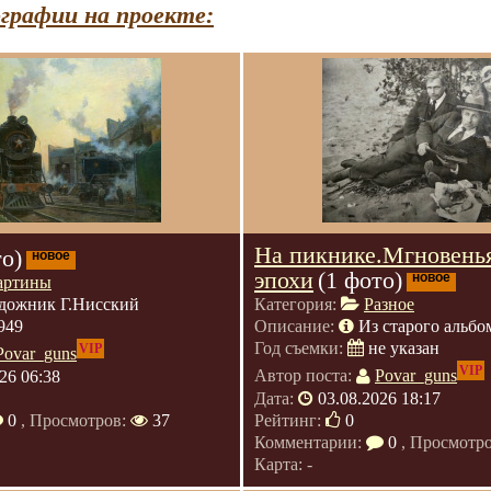
графии на проекте:
На пикнике.Мгновень
то)
новое
эпохи
(1 фото)
новое
артины
дожник Г.Нисский
Категория:
Разное
949
Описание:
Из старого альбо
Год съемки:
не указан
VIP
Povar_guns
VIP
26 06:38
Автор поста:
Povar_guns
Дата:
03.08.2026 18:17
0
, Просмотров:
37
Рейтинг:
0
Комментарии:
0
, Просмотр
Карта: -