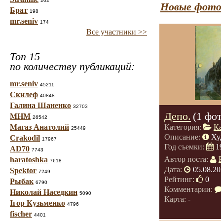
202
Новые фото
Брат
198
mr.seniv
174
Все участники >>
Топ 15
по количеству публикаций:
mr.seniv
45211
Скилеф
40848
Галина Шаненко
32703
Депо.
(1 фо
МНМ
26542
Магаз Анатолий
Категория:
К
25449
Описание:
Ху
Crakodil
17967
Год съемки:
1
AD70
7743
Автор поста:
haratoshka
7618
Дата:
05.08.20
Spektor
7249
Рейтинг:
0
Рыбак
6790
Комментарии:
Николай Наседкин
5090
Карта: -
Ігор Кузьменко
4796
fischer
4401