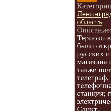
Категори
Ленингра
область
Описание
Териоки в
были отк
русских и
магазина и
также поч
телеграф,
телефонн
станция; 
электриче
Санкт-