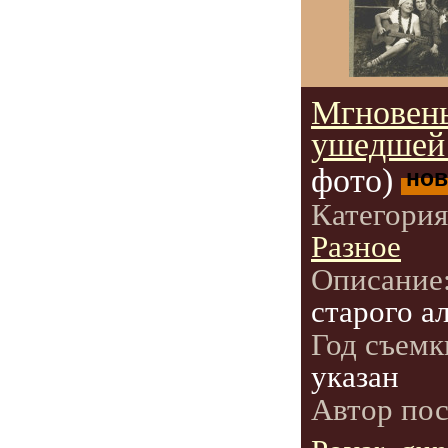
Мгновен
ушедшей 
фото)
нов
Категори
Разное
Описание
старого а
Год съемк
указан
Автор по