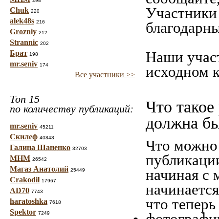
298
Участники 
Chuk
220
alek48s
216
благодарны
Grozniy
212
Strannic
202
Наши учас
Брат
198
mr.seniv
174
исходном к
Все участники >>
Топ 15
Что такое
по количеству публикаций:
должна б
mr.seniv
45211
Скилеф
40848
Что можно 
Галина Шаненко
32703
публикаци
МНМ
26542
Магаз Анатолий
начиная c 
25449
Crakodil
17967
начинается
AD70
7743
что теперь
haratoshka
7618
Spektor
7249
фотографии