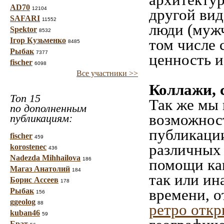
AD70
12104
другой вид
SAFARI
11552
люди (мужч
Spektor
8532
Ігор Кузьменко
том числе 
8485
Рыбак
7377
ценность и
fischer
6098
Все участники >>
Коллажи, 
Топ 15
Так же мы 
по дополненным
возможност
публикациям:
публикации
fischer
459
различных 
korostenec
436
Nadezda Mihhailova
186
помощи как
Магаз Анатолий
184
так или ин
Борис Ассеев
178
времени, о
Рыбак
156
ggeolog
88
ретро отк
kuban46
59
Брат