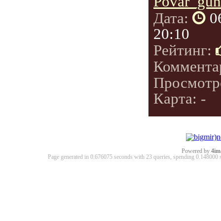
Povar_gun
Дата:
0
20:10
Рейтинг:
Коммента
Просмотр
Карта: -
Powered by
4im
Page generated in 0.676075 seconds with 23 queries, spending 0.14800