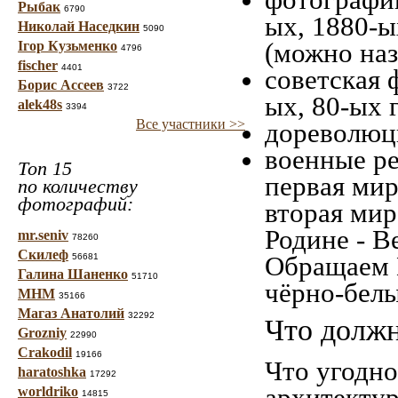
Рыбак
6790
ых, 1880-ы
Николай Наседкин
5090
(можно наз
Ігор Кузьменко
4796
fischer
4401
советская 
Борис Ассеев
3722
ых, 80-ых 
alek48s
3394
Все участники >>
дореволюци
военные ре
Топ 15
первая мир
по количеству
фотографий:
вторая мир
Родине - В
mr.seniv
78260
Скилеф
Обращаем 
56681
Галина Шаненко
51710
чёрно-белы
МНМ
35166
Магаз Анатолий
32292
Что должн
Grozniy
22990
Crakodil
19166
Что угодно
haratoshka
17292
архитекту
worldriko
14815