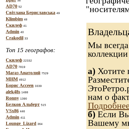
географиче
56
AD70
"носителям
52
Світлана Бериславська
49
Klimbim
48
Скилеф
41
Владельц
Admin
40
Crakodil
33
Мы всегда
Топ 15 географов:
коллекци
Скилеф
22332
AD70
7819
а)
Хотите 
Магаз Анатолий
7529
Разместит
МНМ
4912
Борис Ассеев
ЭтоРетро.
3339
alek48s
1488
нам о фак
Ronny
1390
Подробнее
Белков Альберт
515
VSx86
б)
Если Вы
446
Admin
411
Вашему мн
Lounge_Lizard
364