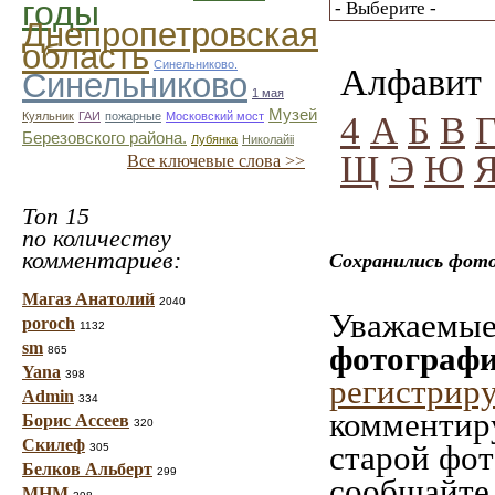
годы
Днепропетровская
область
Синельниково.
Алфавит
Синельниково
1 мая
Музей
4
А
Б
В
Куяльник
ГАИ
пожарные
Московский мост
Березовского района.
Лубянка
Николайii
Щ
Э
Ю
Все ключевые слова >>
Топ 15
по количеству
комментариев:
Сохранились фото
Магаз Анатолий
2040
Уважаемые 
poroch
1132
sm
фотографи
865
Yana
398
регистрир
Admin
334
комментиру
Борис Ассеев
320
Скилеф
старой фот
305
Белков Альберт
299
сообщайте,
МНМ