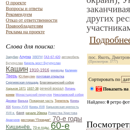
О проекте
заканчивая
Вопросы и ответы
Рекомендуем
других рес
Отказ от ответственности
участникам
Правообладателям
Реклама на проекте
Подробнее
Слова для поиска:
Алупка
пос. Якоть, Дмитро
Зарубин
ЗВЕРИ
ГАЗ-67-420
автомобиль
(Просмотров: 3777)
Бугуруслан
Кинель мост Бугуруслан
Кашин
1910-1916
минводы
Калинин
Тверь
Ю.Никулин
почтовая открытка
Сортировать по
Сергиевская площадь
Благовещенский собор
речной вокзал
Показать на 
Харьков 1871
1937-38
Лопань
конкм
Монастырский переулок
Николаевский собор
Дрожки
Ванька
Пожарная часть
Тремпель
Конец
Найдено:
0
ретро фо
XIX
Конец XVIII
Конец XVII
Харьковская крепость
баня
XVII в.
начало 20века
Рожества Христова
70-е годы
Аракчеев
ресторан "Пловдив".
Посмотреть
60-е
Кишинёв.
70-е годы.