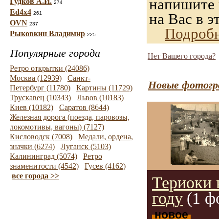
напишите н
Гудков А.И.
274
Ed4x4
261
на Вас в э
OVN
237
Подробн
Рыковкин Владимир
225
Популярные города
Нет Вашего города?
Ретро открытки (24086)
Москва (12939)
Санкт-
Новые фотогр
Петербург (11780)
Картины (11729)
Трускавец (10343)
Львов (10183)
Киев (10182)
Саратов (8644)
Железная дорога (поезда, паровозы,
локомотивы, вагоны) (7127)
Кисловодск (7008)
Медали, ордена,
значки (6274)
Луганск (5103)
Калининград (5074)
Ретро
знаменитости (4542)
Гусев (4162)
все города >>
Териоки 
году
(1 ф
новое