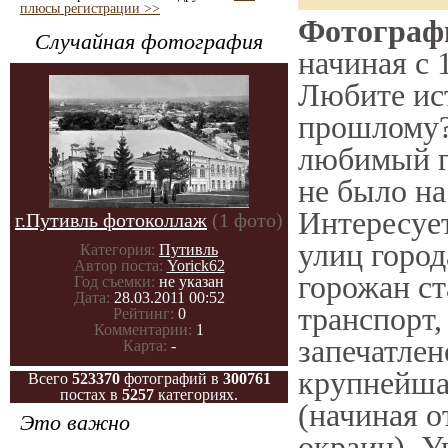
плюсы регистрации >>
Фотографи
Случайная фотография
начиная с 
Любите ис
прошлому?
любимый го
не было на
Интересуе
г.Путивль фотоколлаж
(1 фото)
улиц город
Категория:
Путивль
Автор поста:
Yorick62
горожан ст
Год съемки:
не указан
Дата:
28.03.2011 00:52
транспорт,
Рейтинг:
0
Комментарии:
1
запечатлен
Карта:
-
крупнейша
Всего
523370
фотографий в
300761
постах в
5257
категориях.
(начиная 
Это важно
окраин), У