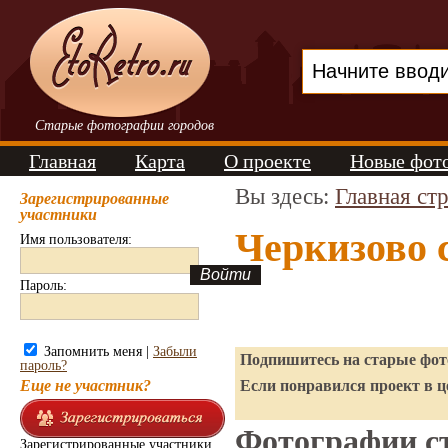
Старые фотографии городов
Главная
Карта
О проекте
Новые фот
Вы здесь:
Главная ст
Зарегистрированные
участники
Черкизово 
Имя пользователя:
Пароль:
Запомнить меня |
Забыли
Подпишитесь на старые фото
пароль?
Еще не участник?
Если понравился проект в ц
Фотографии ст
Зарегистрированные участники