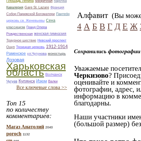
Плошадь Ленина
Фабричная
парочка
Кавалерия
Gare St. Lazare
Франция
Алфавит
(Вы может
Собор Парижской Богоматери
Пантео́н
Сена
церковь св. Женевьевы
4
А
Б
В
Г
Д
Е
Ж
классицизм
Гранд Опера
женская гимназия
Рождественская
Траурное шествие
Невский проспект
1912-1914
Оцуп
Троицкая церковь
Сохранились фотографии 
Раменское
ул.Чугунова
моностырь
Лозовая
Харьковская
Уважаемые посетител
область
Черкизово
? Присоед
Волчанск
оценивайте и коммен
Купянск
Изюм
Чугуев
Валки
Все ключевые слова >>
фотографии, адрес, и
информацию в коммен
Топ 15
благодарны.
по количеству
комментариев:
Наши участники имею
(большой размер) без
Магаз Анатолий
2040
poroch
1132
sm