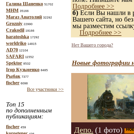
Галина Шаненко
Подробнее >>
51702
МНМ
б)
Если Вы нашли в р
35166
Магаз Анатолий
Вашего сайта, но без
32292
Grozniy
мы разместим ссылку
22990
Crakodil
Подробнее >>
19166
haratoshka
17292
worldriko
14815
Нет Вашего города?
AD70
12104
SAFARI
11552
Новые фотографии н
Spektor
8532
Ігор Кузьменко
8485
Рыбак
7377
fischer
6098
Все участники >>
Топ 15
по дополненным
публикациям:
fischer
459
Депо.
(1 фото)
но
korostenec
436