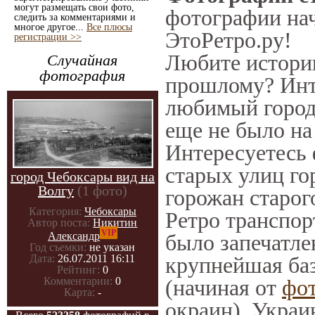
могут размещать свои фото,
фотографии нач
следить за комментариями и
многое другое...
Все плюсы
ЭтоРетро.ру!
регистрации >>
Любите историю
Случайная
фотография
прошлому? Инт
любимый город 
еще не было на
Интересуетесь
старых улиц го
город Чебоксары вид на
Волгу
(1 фото)
горожан старог
Категория:
Чебоксары
Ретро транспорт
Автор поста:
Никитин
VIP
было запечатле
Александр
Год съемки:
не указан
крупнейшая баз
Дата:
26.07.2011 16:11
Рейтинг:
0
(начиная от
фо
Комментарии:
0
Карта:
-
окраин), Украи