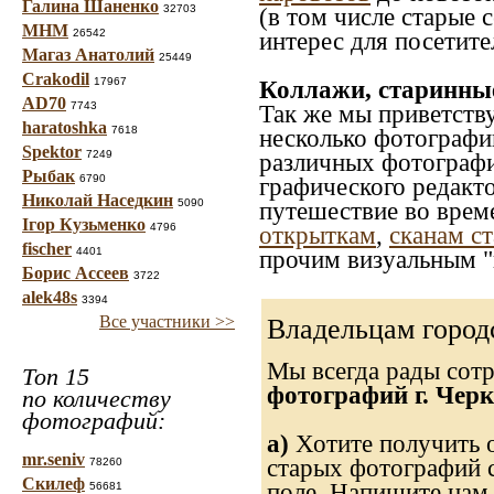
Галина Шаненко
32703
(в том числе старые 
МНМ
26542
интерес для посетите
Магаз Анатолий
25449
Crakodil
17967
Коллажи, старинны
AD70
7743
Так же мы приветств
haratoshka
7618
несколько фотографи
Spektor
7249
различных фотографий
Рыбак
6790
графического редакто
Николай Наседкин
5090
путешествие во врем
Ігор Кузьменко
4796
открыткам
,
сканам с
fischer
4401
прочим визуальным "
Борис Ассеев
3722
alek48s
3394
Все участники >>
Владельцам город
Мы всегда рады сот
Топ 15
фотографий г. Черк
по количеству
фотографий:
а)
Хотите получить о
mr.seniv
старых фотографий с
78260
Скилеф
поле. Напишите нам 
56681