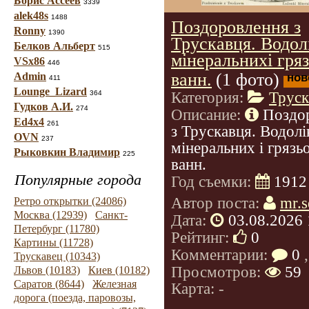
Борис Ассеев
3339
alek48s
1488
Поздоровлення з
Ronny
1390
Трускавця. Водол
Белков Альберт
515
мінеральнихі гря
VSx86
446
ванн.
(1 фото)
Admin
нов
411
Lounge_Lizard
364
Категория:
Труск
Гудков А.И.
274
Описание:
Поздо
Ed4x4
261
з Трускавця. Водолі
OVN
237
мінеральних і грязь
Рыковкин Владимир
225
ванн.
Популярные города
Год съемки:
1912
Автор поста:
mr.s
Ретро открытки (24086)
Москва (12939)
Санкт-
Дата:
03.08.2026 
Петербург (11780)
Рейтинг:
0
Картины (11728)
Комментарии:
0
,
Трускавец (10343)
Просмотров:
59
Львов (10183)
Киев (10182)
Саратов (8644)
Железная
Карта: -
дорога (поезда, паровозы,