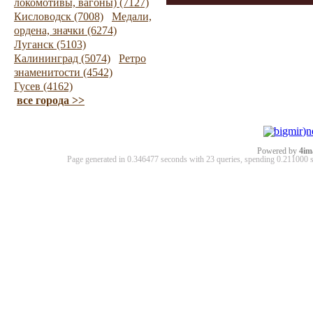
локомотивы, вагоны) (7127)
Кисловодск (7008)
Медали,
ордена, значки (6274)
Луганск (5103)
Калининград (5074)
Ретро
знаменитости (4542)
Гусев (4162)
все города >>
Powered by
4im
Page generated in 0.346477 seconds with 23 queries, spending 0.21100