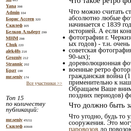
Что такое ретро ф
865
Yana
398
Что можно считать с
Admin
334
абсолютно любые фот
Борис Ассеев
320
начинается с 1839 го
Скилеф
305
историей. А если конк
Белков Альберт
299
фотографии г. Черкиз
МНМ
298
ых годов) - т.н. оче
Chuk
220
советская фотография
alek48s
216
90-ых);
Grozniy
212
дореволюционная фото
Strannic
202
военные ретро фоторг
Брат
198
гражданская война (1
mr.seniv
174
применительно к наше
Все участники >>
Обращаем Ваше внима
поздних периодов) ф
Топ 15
по количеству
Что должно быть з
публикаций:
Что угодно, будь то 
mr.seniv
45211
сооружения. Это мог
Скилеф
40848
паровозов
до повозок