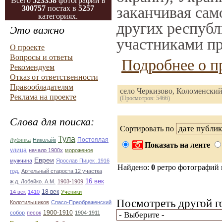
Всего
523358
фотографий в
заканчивая само
300757
постах в
5257
категориях.
других республ
Это важно
участниками пр
О проекте
Вопросы и ответы
Подробнее о п
Рекомендуем
Отказ от ответственности
Правообладателям
село Черкизово, Коломенски
Реклама на проекте
(Просмотров: 5466)
Слова для поиска:
Сортировать по
Тула
Постоялая
Лубянка
Николайii
Показать на ленте
улица
начало 1900х
мороженое
Евреи
мужчина
Ярослав Пицек .1916
Найдено:
0
ретро фотографий
год.
Артельный староста 12 участка
16 век
ж.д. Лобейко. А.М.
1903-1909
18 век
14 век
1410
Ученики
Посмотреть другой г
Колотильшиков
Спасо-Преображенский
1900-1910
собор
песок
1904-1911