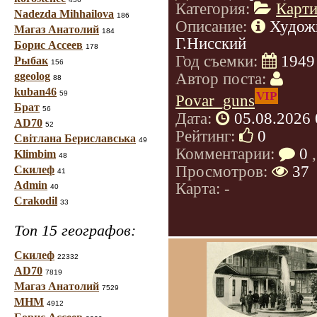
Категория:
Карт
Nadezda Mihhailova
186
Описание:
Худож
Магаз Анатолий
184
Г.Нисский
Борис Ассеев
178
Год съемки:
1949
Рыбак
156
ggeolog
Автор поста:
88
kuban46
59
VIP
Povar_guns
Брат
56
Дата:
05.08.2026 
AD70
52
Рейтинг:
0
Світлана Бериславська
49
Комментарии:
0
,
Klimbim
48
Просмотров:
37
Скилеф
41
Admin
Карта: -
40
Crakodil
33
Топ 15 географов:
Скилеф
22332
AD70
7819
Магаз Анатолий
7529
МНМ
4912