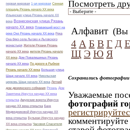
Посмотреть дру
первая мировая
1-ая мировая
Сенная
площадь Рязань начало ХХ века
Ильинская улица Рязань начало ХХ
Вознесенская улица Рязань
века
начало ХХ века
Плавающий мост на
Алфавит
(Вы 
реке Оке Рязань начало ХХ века
Река
Ока близ села Льгово и Льговского
4
А
Б
В
Г
Д
монастыря
Жители Рязани Рязань
Щ
Э
Ю
Я
начало ХХ века
жители Рязань начало
ХХ века
Дом Повалишиных Рязань
начало ХХ века
По дороге в Рыбное
Рязань начало ХХ века
Большая улица
Шацк начало ХХ века
Никольская
Сохранились фотографии 
церковь Шацк начало ХХ века
Летний
дом дворянского собрания
Рязань
Дом
Уважаемые посе
Замятина Иркутск начдао ХХ века
открытка
Амурские ворота Иркутск
фотографий го
начдао ХХ века открытка
Банк
регистрируйтес
Медведниковой Иркутск начдао ХХ
комментируйте 
века открытка
Бульвар Иркутск начдао
ХХ века открытка
Часовня Спасителя
старой фотограф