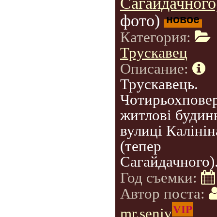
Сагайдачного)
фото)
новое
Категория:
Трускавец
Описание:
Трускавець.
Чотирьохповер
житлові будин
вулиці Калінін
(тепер
Сагайдачного)
Год съемки:
Автор поста:
VIP
mr.seniv