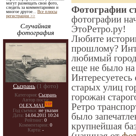
могут размещать свои фото,
Фотографии ст
следить за комментариями и
многое другое...
Все плюсы
регистрации >>
фотографии нач
Случайная
ЭтоРетро.ру!
фотография
Любите историю
прошлому? Инт
любимый город 
еще не было на
Интересуетесь
старых улиц го
Сызрань
(1 фото)
горожан старог
Категория:
Сызрань
Автор поста:
Ретро транспорт
VIP
OLEX.MAL
Год съемки:
не указан
было запечатле
Дата:
14.04.2011 10:24
Рейтинг:
0
крупнейшая баз
Комментарии:
0
Карта:
-
(начиная от
фо