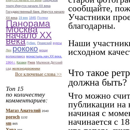
Иркутск начало ХХ века
Городской
сообщайте, пож
театр Иркутск начало ХХ века
Государственный банк. Иркутск начало
Участники прое
ХХ века
19 век
1845
Поляки
Панорама
благодарны.
Москва
начало ХХ
века
Наши участники
Губин.
Пражский
курсы
рококо
исходном качес
Лен
мощи
волоколамск
монастырь.нач.ХХ века.
1964 г.
Казаки
Ржев
Малюков Детский
сад
железнодорожники
Что такое рет
Все ключевые слова >>
должна быть?
Топ 15
Что можно счит
по количеству
комментариев:
публикации на 
Магаз Анатолий
начиная c моме
2040
poroch
1132
начинается с 18
sm
865
Yana