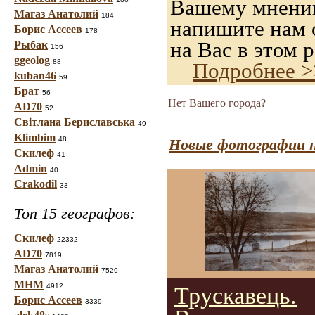
Вашему мнению,
Магаз Анатолий
184
напишите нам о
Борис Ассеев
178
на Вас в этом р
Рыбак
156
ggeolog
88
Подробнее >
kuban46
59
Брат
56
Нет Вашего города?
AD70
52
Світлана Бериславська
49
Klimbim
48
Новые фотографии н
Скилеф
41
Admin
40
Crakodil
33
Топ 15 географов:
Скилеф
22332
AD70
7819
Магаз Анатолий
7529
МНМ
4912
Трускавець.
Борис Ассеев
3339