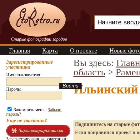
Старые фотографии городов
Главная
Карта
О проекте
Новые фот
Вы здесь:
Главн
Зарегистрированные
участники
область
>
Рамен
Имя пользователя:
Ильинский
Пароль:
Запомнить меня |
Забыли
пароль?
Еще не участник?
Подпишитесь на старые фото
Если понравился проект в ц
Зарегистрированные участники