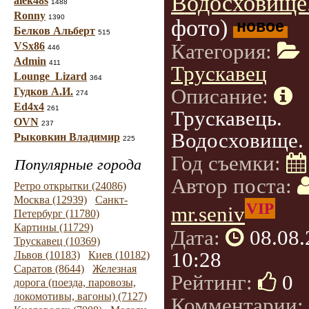
Водосховище
alek48s
1488
Ronny
1390
фото)
новое
Белков Альберт
515
Категория:
VSx86
446
Admin
411
Трускавец
Lounge_Lizard
364
Описание:
Гудков А.И.
274
Ed4x4
261
Трускавець.
OVN
237
Водосховище.
Рыковкин Владимир
225
Год съемки:
Популярные города
Автор поста:
Ретро открытки (24086)
Москва (12939)
Санкт-
VIP
mr.seniv
Петербург (11780)
Картины (11729)
Дата:
08.08
Трускавец (10369)
10:28
Львов (10183)
Киев (10182)
Саратов (8644)
Железная
Рейтинг:
0
дорога (поезда, паровозы,
локомотивы, вагоны) (7127)
Комментарии: