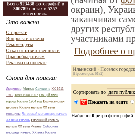
Всего
523438
фотографий в
окраин), Украи
300789
постах в
5257
категориях.
заканчивая само
Это важно
других республ
О проекте
участниками пр
Вопросы и ответы
Рекомендуем
Подробнее о п
Отказ от ответственности
Правообладателям
Реклама на проекте
Ильинский - Поселок городск
(Просмотров: 6182)
Слова для поиска:
Минск
Людиново
Свислочь
XX 1911
Сортировать по
1912
1899 1900 1907
Общий план
города Рязани 1904 год
Вознесенская
Показать на ленте
церковь Рязань начало ХХ века
женщины
Льговский монастырь начало
Найдено:
0
ретро фотографий
ХХ века Рязань
Рязанский кремль
начало ХХ века Рязань
Соборная
площадь начало ХХ века Рязань