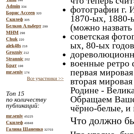
что теперь счит
398
Admin
фотографии г. 
334
Борис Ассеев
320
1870-ых, 1880-ы
Скилеф
305
(можно назвать
Белков Альберт
299
МНМ
советская фотог
298
Chuk
220
ых, 80-ых годов
alek48s
216
дореволюционна
Grozniy
212
Strannic
202
военные ретро 
Брат
198
первая мировая 
mr.seniv
174
Все участники >>
вторая мировая
Родине - Велик
Топ 15
Обращаем Ваше
по количеству
публикаций:
чёрно-белые, и
mr.seniv
45225
Что должно бы
Скилеф
40848
Галина Шаненко
32703