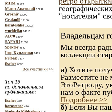
ретро открытк
МНМ
35166
географических
Магаз Анатолий
32292
"носителям" св
Grozniy
22990
Crakodil
19166
haratoshka
17292
worldriko
14815
Владельцам г
AD70
12104
SAFARI
11552
Мы всегда рад
Spektor
8532
коллекции
ста
Ігор Кузьменко
8485
Рыбак
7377
fischer
6098
а)
Хотите получ
Все участники >>
Разместите не 
Топ 15
ЭтоРетро.ру, 
по дополненным
нам о факте пу
публикациям:
Подробнее >>
fischer
459
б)
Если Вы нашл
korostenec
436
Nadezda Mihhailova
186