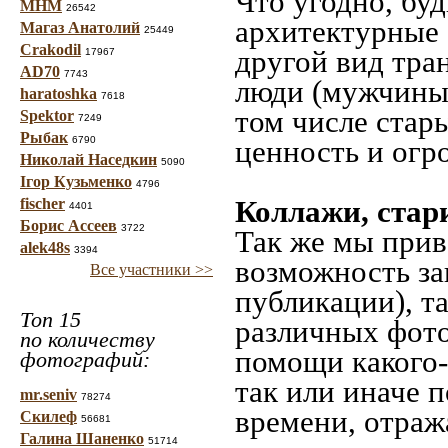
Что угодно, буд
МНМ
26542
архитектурные 
Магаз Анатолий
25449
Crakodil
другой вид тра
17967
AD70
7743
люди (мужчины,
haratoshka
7618
том числе стар
Spektor
7249
Рыбак
6790
ценность и огр
Николай Наседкин
5090
Ігор Кузьменко
4796
Коллажи, стар
fischer
4401
Борис Ассеев
3722
Так же мы прив
alek48s
3394
возможность за
Все участники >>
публикации), т
Топ 15
различных фото
по количеству
помощи какого-л
фотографий:
так или иначе 
mr.seniv
78274
времени, отраж
Скилеф
56681
Галина Шаненко
51714