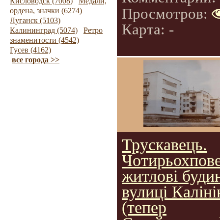
Кисловодск (7008)
Медали,
Просмотров:
ордена, значки (6274)
Луганск (5103)
Карта: -
Калининград (5074)
Ретро
знаменитости (4542)
Гусев (4162)
все города >>
Трускавець.
Чотирьохпове
житлові буди
вулиці Каліні
(тепер