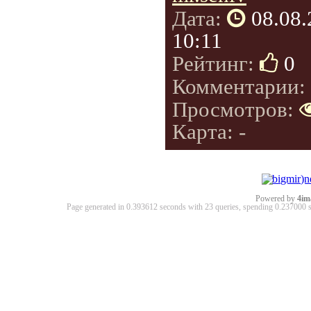
Дата:
08.08
10:11
Рейтинг:
0
Комментарии:
Просмотров:
Карта: -
Powered by
4im
Page generated in 0.393612 seconds with 23 queries, spending 0.23700