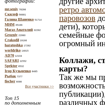
другие архи
фотографий:
ретро автом
mr.seniv
78286
Скилеф
56681
паровозов
до
Галина Шаненко
51714
дети), котор
МНМ
35166
Магаз Анатолий
32292
семейные фо
Grozniy
22990
Crakodil
огромный ин
19166
haratoshka
17292
worldriko
14815
AD70
12104
Коллажи, с
SAFARI
11552
Spektor
карты?
8532
Ігор Кузьменко
8485
Так же мы п
Рыбак
7377
fischer
6098
возможность
Все участники >>
публикации)
Топ 15
различных ф
по дополненным