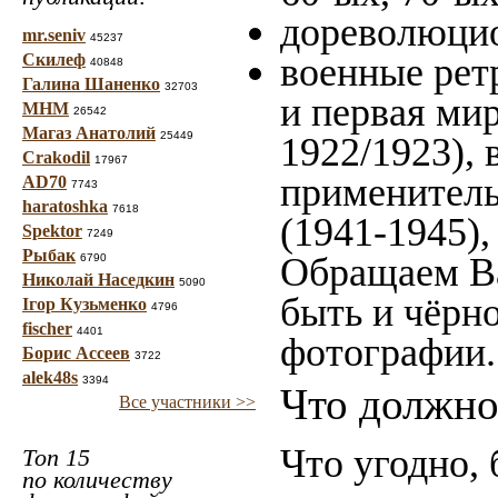
дореволюцио
mr.seniv
45237
Скилеф
военные рет
40848
Галина Шаненко
32703
и первая мир
МНМ
26542
Магаз Анатолий
25449
1922/1923), 
Crakodil
17967
применитель
AD70
7743
haratoshka
7618
(1941-1945)
Spektor
7249
Рыбак
Обращаем Ва
6790
Николай Наседкин
5090
быть и чёрно
Ігор Кузьменко
4796
fischer
4401
фотографии.
Борис Ассеев
3722
alek48s
3394
Что должно
Все участники >>
Что угодно, 
Топ 15
по количеству