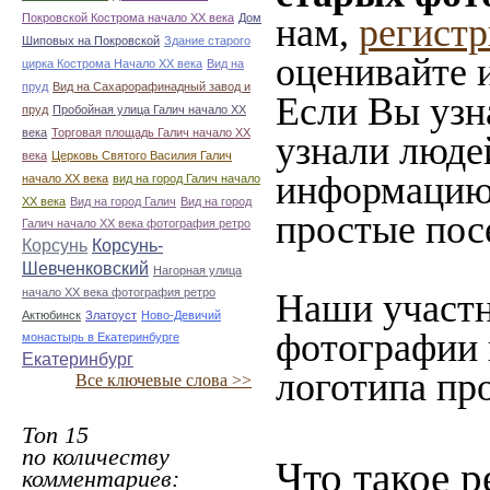
Покровской Кострома начало ХХ века
Дом
нам,
регистр
Шиповых на Покровской
Здание старого
оценивайте 
цирка Кострома Начало ХХ века
Вид на
пруд
Вид на Сахарорафинадный завод и
Если Вы узн
пруд
Пробойная улица Галич начало ХХ
века
Торговая площадь Галич начало ХХ
узнали людей
века
Церковь Святого Василия Галич
информацию 
начало ХХ века
вид на город Галич начало
ХХ века
Вид на город Галич
Вид на город
простые пос
Галич начало ХХ века фотография ретро
Корсунь
Корсунь-
Шевченковский
Нагорная улица
начало ХХ века фотография ретро
Наши участн
Актюбинск
Златоуст
Ново-Девичий
фотографии 
монастырь в Екатеринбурге
Екатеринбург
логотипа про
Все ключевые слова >>
Топ 15
по количеству
Что такое р
комментариев: