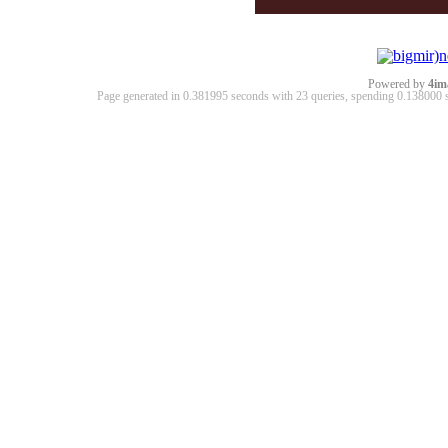
Powered by
4im
Page generated in 0.381995 seconds with 23 queries, spending 0.13800