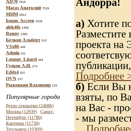
Андорра!
AD70
7819
Магаз Анатолий
7529
МНМ
4912
а)
Хотите по
Борис Ассеев
3339
alek48s
1488
Разместите 
Ronny
1390
Белков Альберт
проекта на 
515
VSx86
446
соответсву
Admin
411
Lounge_Lizard
364
публикации,
Гудков А.И.
274
Ed4x4
Подробнее 
261
OVN
237
б)
Если Вы н
Рыковкин Владимир
225
взяты, по В
Популярные города
на Вас - пр
Ретро открытки (24086)
Москва (12939)
Санкт-
- мы размес
Петербург (11780)
Картины (11730)
Подробне
Трускавец (10369)