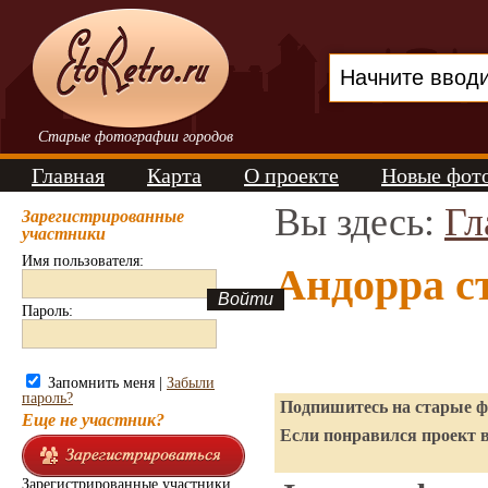
Старые фотографии городов
Главная
Карта
О проекте
Новые фот
Вы здесь:
Гл
Зарегистрированные
участники
Имя пользователя:
Андорра с
Пароль:
Запомнить меня |
Забыли
пароль?
Подпишитесь на старые фо
Еще не участник?
Если понравился проект в
Зарегистрированные участники