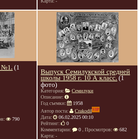
Карта: -
 №1.
(1
Выпуск Семилукской средней
школы 1958 г. 10 А класс.
(1
фото)
Категория:
Семилуки
Описание:
Год съемки:
1958
VIP
Автор поста:
Crakodil
Дата:
06.02.2025 00:10
ов:
790
Рейтинг:
0
Комментарии:
0
, Просмотров:
682
Карта: -