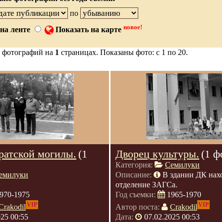
по
новое!
на ленте
Показать на карте
 фотографий на
1
страницах. Показаны фото: с 1 по 20.
ратской могилы.
(1
Дворец культуры.
(1 ф
Категория:
Семилуки
емилуки
Описание:
В здании ДК нах
отделение ЗАГСа.
970-1975
Год съемки:
1965-1970
VIP
VIP
Crakodil
Автор поста:
Crakodil
025 00:55
Дата:
07.02.2025 00:53