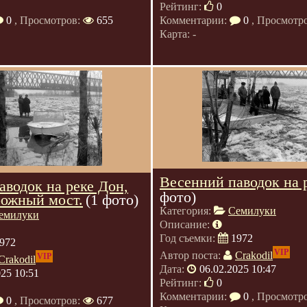
Рейтинг:
0
0
, Просмотров:
655
Комментарии:
0
, Просмотр
Карта: -
Весенний паводок на 
аводок на реке Дон,
фото)
ожный мост.
(1 фото)
Категория:
Семилуки
емилуки
Описание:
Год съемки:
1972
972
VIP
Автор поста:
Crakodil
VIP
Crakodil
Дата:
06.02.2025 10:47
025 10:51
Рейтинг:
0
Комментарии:
0
, Просмотр
0
, Просмотров:
677