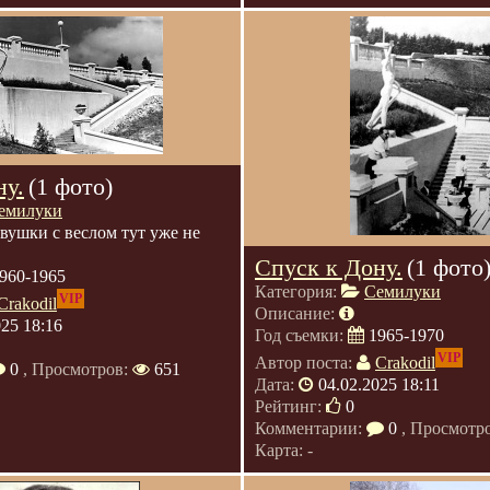
ну.
(1 фото)
емилуки
вушки с веслом тут уже не
Спуск к Дону.
(1 фото
960-1965
Категория:
Семилуки
VIP
Crakodil
Описание:
025 18:16
Год съемки:
1965-1970
VIP
Автор поста:
Crakodil
0
, Просмотров:
651
Дата:
04.02.2025 18:11
Рейтинг:
0
Комментарии:
0
, Просмотр
Карта: -