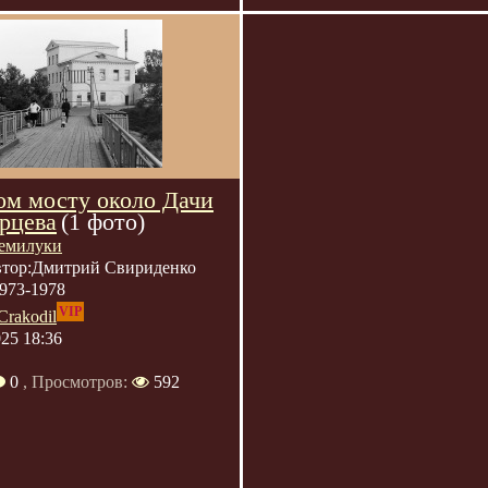
ом мосту около Дачи
рцева
(1 фото)
емилуки
тор:Дмитрий Свириденко
973-1978
VIP
Crakodil
025 18:36
0
, Просмотров:
592