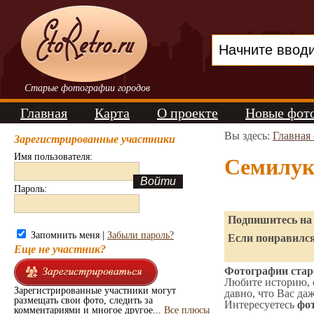
Старые фотографии городов
Главная
Карта
О проекте
Новые фот
Вы здесь:
Главная
Зарегистрированные участники
Имя пользователя:
Семилук
Пароль:
Подпишитесь на 
Запомнить меня |
Забыли пароль?
Если понравился
Еще не участник?
Фотографии стар
Любите историю, 
Зарегистрированные участники могут
давно, что Вас да
размещать свои фото, следить за
Интересуетесь
фот
комментариями и многое другое...
Все плюсы