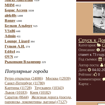
7529
МНМ
4912
Борис Ассеев
3339
alek48s
1488
Ronny
1390
Белков Альберт
515
VSx86
446
Admin
411
Спуск к До
Lounge_Lizard
364
Категория:
С
Гудков А.И.
274
Описание:
Де
Ed4x4
261
станет к 73 году.
OVN
237
Год съемки:
1
Рыковкин Владимир
225
Автор поста:
Дата:
04.02.2
Популярные города
Рейтинг:
0
Ретро открытки (24086)
Москва (12939)
Комментарии:
Санкт-Петербург (11780)
Карта: -
Картины (11728)
Трускавец (10343)
Львов (10183)
Киев (10182)
Саратов (8644)
Железная дорога (поезда,
паровозы, локомотивы, вагоны) (7127)