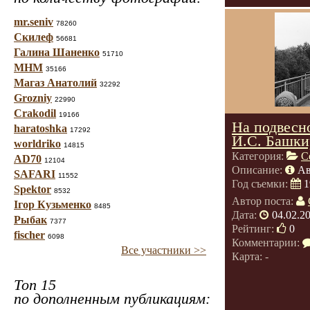
mr.seniv
78260
Скилеф
56681
Галина Шаненко
51710
МНМ
35166
Магаз Анатолий
32292
Grozniy
22990
Crakodil
19166
На подвесн
haratoshka
17292
И.С. Башки
worldriko
14815
Категория:
С
AD70
12104
Описание:
Ав
SAFARI
11552
Год съемки:
1
Spektor
8532
Автор поста:
Ігор Кузьменко
8485
Дата:
04.02.2
Рыбак
7377
Рейтинг:
0
fischer
6098
Комментарии:
Все участники >>
Карта: -
Топ 15
по дополненным публикациям: