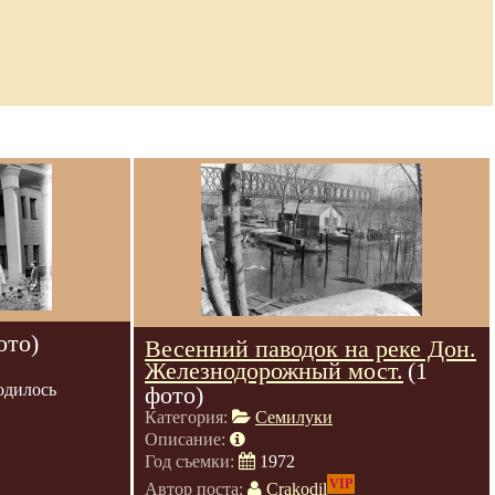
ото)
Весенний паводок на реке Дон.
Железнодорожный мост.
(1
одилось
фото)
Категория:
Семилуки
Описание:
Год съемки:
1972
VIP
Автор поста:
Crakodil