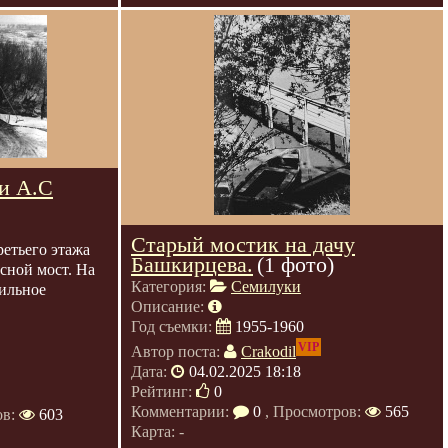
и А.С
Старый мостик на дачу
ретьего этажа
Башкирцева.
(1 фото)
сной мост. На
Категория:
Семилуки
ильное
Описание:
Год съемки:
1955-1960
VIP
Автор поста:
Crakodil
Дата:
04.02.2025 18:18
Рейтинг:
0
Комментарии:
0
, Просмотров:
565
ов:
603
Карта: -