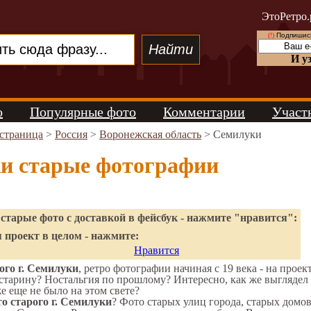
ЭтоРетро.
(!)
Подпишись
И у
о
Популярные фото
Комментарии
Участ
 страница
>
Россия
>
Воронежская область
> Семилуки
и старые фотографии
старые фото с доставкой в фейсбук - нажмите "нравится":
 проект в целом - нажмите:
Нравится
ого г. Семилуки
, ретро фотографии начиная с 19 века - на проек
старину? Ностальгия по прошлому? Интересно, как же выгляде
же еще не было на этом свете?
о старого г. Семилуки
? Фото старых улиц города, старых домо