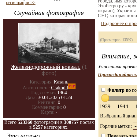
города, имя котор
регистрации >>
ЭтоРетро.ру - кру
окраин), Украины 
Случайная фотография
СНГ, которая попо
Подробнее о про
(Просмотров: 13597)
Внимание, з
Железнодорожный вокзал.
(1
Участники проект
фото)
Присоединяйтесь 
Категория:
Казань
VIP
Автор поста:
Crakodil
Фильтр по го
Год съемки:
1964
Дата:
30.01.2025 01:24
Рейтинг:
0
1939
1944
Комментарии:
0
Карта:
-
Выбранный диап
Всего
523360
фотографий в
300757
постах
Горячие метки:
в
5257
категориях.
Это важно
Показать тол