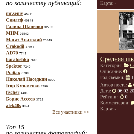
по количеству публикаций:
Карта: -
mr.seniv
45211
Скилеф
40848
Галина Шаненко
32703
МНМ
26542
Магаз Анатолий
25449
Crakodil
17967
AD70
7743
Средняя шк
haratoshka
7618
Категория:
С
Spektor
7249
Описание:
Рыбак
6790
Год съемки:
1
Николай Наседкин
5090
Автор поста:
Ігор Кузьменко
4796
Дата:
06.02.2
fischer
4401
Рейтинг:
0
Борис Ассеев
3722
Комментарии:
alek48s
3394
Карта: -
Все участники >>
Топ 15
по количеству фотографий: