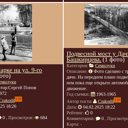
Подвесной мост у Дач
Башкирцева.
(1 фото)
Категория:
Семилуки
арке на ул. 9-го
Описание:
Фото сделано с т
ото)
дачи. На переднем плане подве
емилуки
нем пока еще открыто автомоб
тор:Сергей Попов
движение.
972
Год съемки:
1963-1965
VIP
VIP
Crakodil
Автор поста:
Crakodil
025 18:26
Дата:
04.02.2025 18:22
Рейтинг:
0
0
, Просмотров:
684
Комментарии:
0
, Просмотр
Карта: -