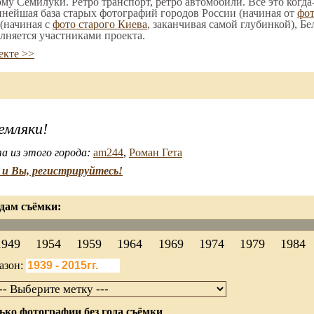
ому Семилуки. Ретро транспорт, ретро автомобили. Все это когда
пнейшая база старых фотографий городов России (начиная от
фо
(начиная с
фото старого Киева
, заканчивая самой глубинкой), Бе
лняется участниками проекта.
екте >>
емляки!
а из этого города:
am244
,
Роман Гета
и Вы, регистрируйтесь!
дам съёмки:
1949
1954
1959
1964
1969
1974
1979
1984
азон:
ько фотографии без года съёмки