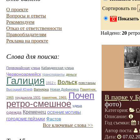
Сортировать по
О проекте
Вопросы и ответы
Показать 
Рекомендуем
Отказ от ответственности
Найдено:
20
ретро
Правообладателям
Реклама на проекте
Слова для поиска:
Первомайская улица
Кабардинская улица
Червоноармейск
транспоранты
деньги
Галиция
Вольск
1912 г.
повстанцы
Высоцкий Юзеф
Вапнярка
Новая Дофиновка
Памятник.
Почеп
В парке у Б
1965
трудшкола 1931
памятник. 1965.
ретро-смешное
фото)
удица
Категория:
С
Кременец
одежда
ОСЕННИЕ МОТИВЫ
Описание:
Фастов
ГОРОДСКИЕ ПЕЙЗАЖИ
Год съемки:
1
Все ключевые слова >>
Автор поста:
Дата:
07.02.2