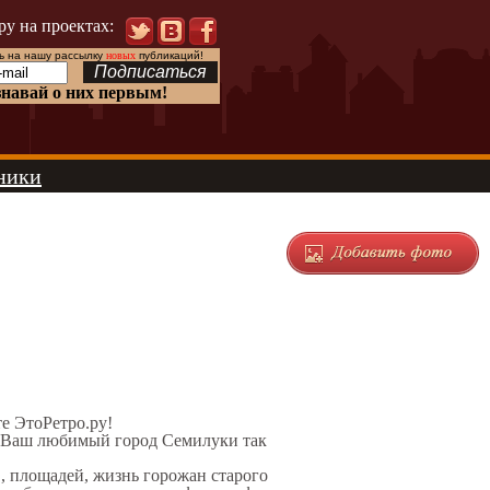
ру на проектах:
 на нашу рассылку
новых
публикаций!
знавай о них первым!
ники
те ЭтоРетро.ру!
л Ваш любимый город Семилуки так
в, площадей, жизнь горожан старого