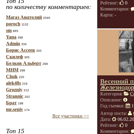
Топ 15
Рейтинг:
0
по количеству комментариев:
Комментарии:
Карта: -
Магаз Анатолий
2040
poroch
1132
sm
865
Yana
398
Admin
334
Борис Ассеев
320
Скилеф
305
Белков Альберт
299
МНМ
298
Chuk
220
Весенний п
alek48s
216
Железнодор
Grozniy
212
Категория:
С
Strannic
202
Описание:
Брат
198
Год съемки:
1
mr.seniv
174
Автор поста:
Все участники >>
Дата:
06.02.2
Рейтинг:
0
Топ 15
Комментарии: