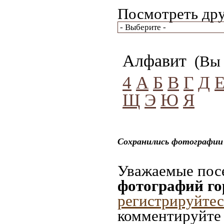
Посмотреть дру
Алфавит
(Вы 
4
А
Б
В
Г
Д
Щ
Э
Ю
Я
Сохранились фотографии 
Уважаемые посе
фотографий го
регистрируйтес
комментируйте 