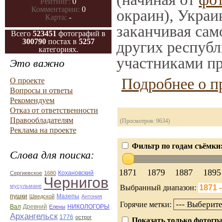
Рейтинг:
0
Комментарии:
0
окраин), Украи
Карта:
-
заканчивая само
Всего
523451
фотографий в
300790
постах в
5257
других республ
категориях.
участниками пр
Это важно
Подробнее о п
О проекте
Вопросы и ответы
Рекомендуем
Отказ от ответственности
Правообладателям
(Просмотров: 9634)
Реклама на проекте
Фильтр по годам съёмки
Слова для поиска:
1871
1879
1887
1895
Кохановский
Сергиевское
1680
Чернигов
мусульмане
Выбранный диапазон:
Мазепы
пушки
Шведской
Антония
Горячие метки:
Вал
Древний
НИКОЛОГОРЫ
Елены
Архангельск
1776
острог
Показать только фотогра