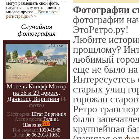
могут размещать свои фото,
Фотографии ст
следить за комментариями и
многое другое...
Все плюсы
регистрации >>
фотографии нач
Случайная
ЭтоРетро.ру!
фотография
Любите историю
прошлому? Инт
любимый город 
еще не было на
Интересуетесь
Мотель Клифф Мотор
старых улиц го
на 58 и 29 дороге,
горожан старог
Данвилл, Виргиния
(1
фото)
Ретро транспорт
Категория:
Штат Виргиния
было запечатле
Автор поста:
Галина
VIP
Шаненко
крупнейшая баз
Год съемки:
1930-1945
Дата:
06.06.2018 19:51
(начиная от
фо