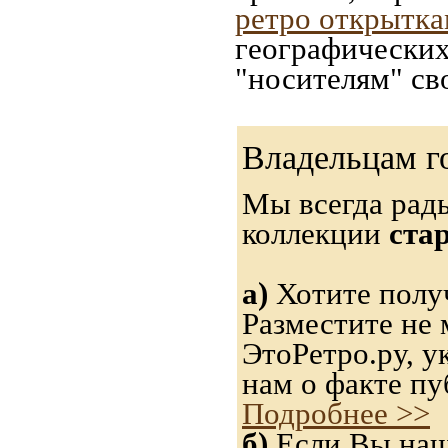
ретро открытк
географических
"носителям" св
Владельцам г
Мы всегда рад
коллекции
ста
а)
Хотите получ
Разместите не 
ЭтоРетро.ру, 
нам о факте пу
Подробнее >>
б)
Если Вы нашл