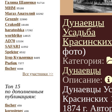
Галина Шаненко
51714
МНМ
35166
Магаз Анатолий
32292
Grozniy
Дунаевцы
22990
Crakodil
19166
Усадьба
haratoshka
17292
worldriko
14815
Красински
AD70
12104
SAFARI
11552
фото)
Spektor
8532
Ігор Кузьменко
Категория:
8485
Рыбак
7377
Дунаевцы
fischer
6098
Все участники >>
Описание:
Топ 15
Дунаевцы Ус
по дополненным
публикациям:
Красинских 
fischer
1874 г. Авто
459
korostenec
436