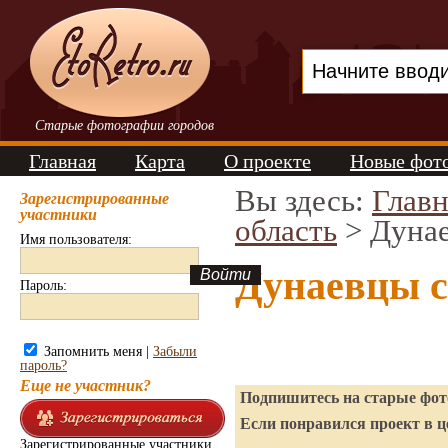
Старые фотографии городов
Главная
Карта
О проекте
Новые фот
Вы здесь:
Главн
Зарегистрированные
участники
область
> Дуна
Имя пользователя:
Дунаевцы 
Пароль:
Запомнить меня |
Забыли
пароль?
Еще не участник?
Подпишитесь на старые фото
Если понравился проект в ц
Зарегистрированные участники