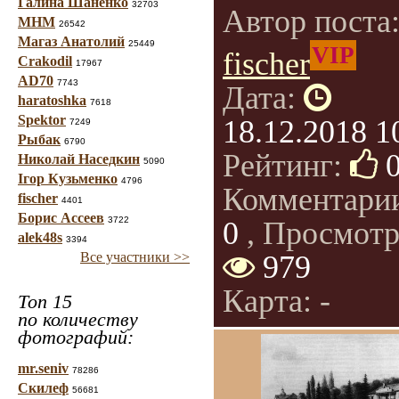
Галина Шаненко
32703
Автор поста
МНМ
26542
Магаз Анатолий
25449
VIP
fischer
Crakodil
17967
AD70
7743
Дата:
haratoshka
7618
Spektor
18.12.2018 1
7249
Рыбак
6790
Рейтинг:
Николай Наседкин
5090
Ігор Кузьменко
4796
Комментари
fischer
4401
Борис Ассеев
3722
0
, Просмотр
alek48s
3394
Все участники >>
979
Карта: -
Топ 15
по количеству
фотографий:
mr.seniv
78286
Скилеф
56681