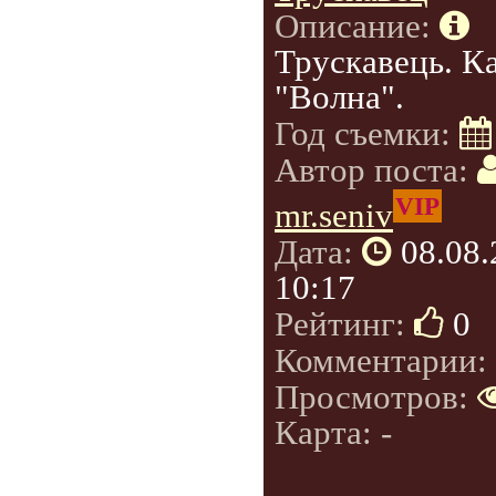
Описание:
Трускавець. К
"Волна".
Год съемки:
Автор поста:
VIP
mr.seniv
Дата:
08.08
10:17
Рейтинг:
0
Комментарии:
Просмотров:
Карта: -