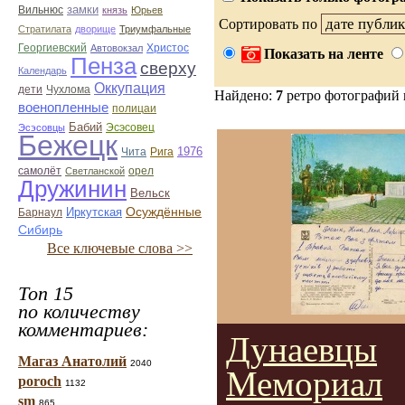
замки
Вильнюс
князь
Юрьев
Сортировать по
Стратилата
дворище
Триумфальные
Георгиевский
Автовокзал
Христос
Показать на ленте
Пенза
сверху
Календарь
Оккупация
дети
Чухлома
Найдено:
7
ретро фотографий
военопленные
полицаи
Бабий
Эсэсовец
Эсэсовцы
Бежецк
1976
Чита
Рига
орел
самолёт
Светланской
Дружинин
Вельск
Иркутская
Осуждённые
Барнаул
Сибирь
Все ключевые слова >>
Топ 15
по количеству
комментариев:
Дунаевцы
Магаз Анатолий
2040
Мемориал
poroch
1132
sm
865