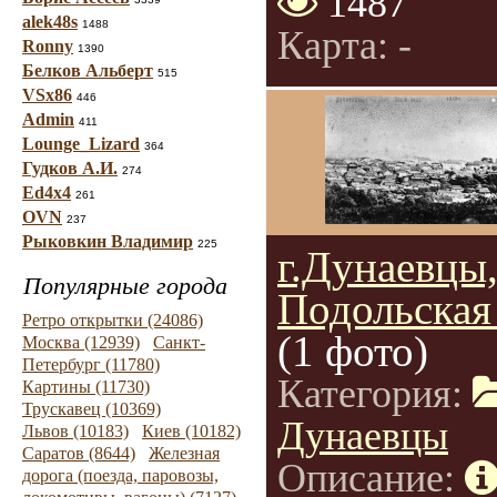
1487
alek48s
1488
Карта: -
Ronny
1390
Белков Альберт
515
VSx86
446
Admin
411
Lounge_Lizard
364
Гудков А.И.
274
Ed4x4
261
OVN
237
Рыковкин Владимир
225
г.Дунаевцы
Популярные города
Подольская 
Ретро открытки (24086)
(1 фото)
Москва (12939)
Санкт-
Петербург (11780)
Категория:
Картины (11730)
Трускавец (10369)
Дунаевцы
Львов (10183)
Киев (10182)
Саратов (8644)
Железная
Описание:
дорога (поезда, паровозы,