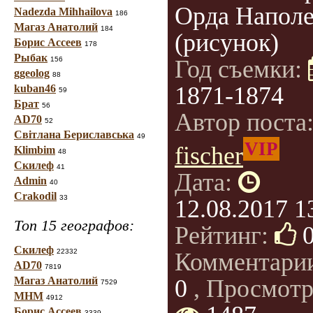
Орда Напол
Nadezda Mihhailova
186
Магаз Анатолий
184
(рисунок)
Борис Ассеев
178
Рыбак
156
Год съемки:
ggeolog
88
1871-1874
kuban46
59
Брат
56
Автор поста
AD70
52
Світлана Бериславська
49
VIP
fischer
Klimbim
48
Скилеф
41
Дата:
Admin
40
Crakodil
33
12.08.2017 1
Топ 15 географов:
Рейтинг:
Скилеф
22332
Комментари
AD70
7819
Магаз Анатолий
0
, Просмотр
7529
МНМ
4912
Борис Ассеев
3339