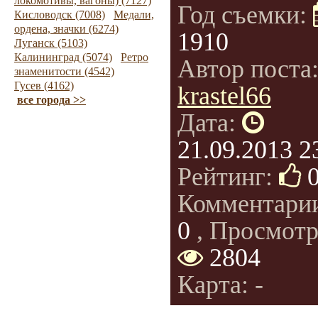
локомотивы, вагоны) (7127)
Год съемки:
Кисловодск (7008)
Медали,
ордена, значки (6274)
1910
Луганск (5103)
Калининград (5074)
Ретро
Автор поста
знаменитости (4542)
Гусев (4162)
krastel66
все города >>
Дата:
21.09.2013 2
Рейтинг:
Комментари
0
, Просмотр
2804
Карта: -