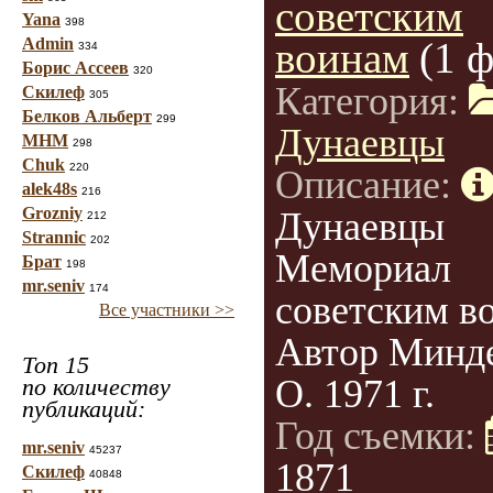
советским
Yana
398
Admin
воинам
(1 
334
Борис Ассеев
320
Категория:
Скилеф
305
Белков Альберт
299
Дунаевцы
МНМ
298
Chuk
220
Описание:
alek48s
216
Grozniy
Дунаевцы
212
Strannic
202
Мемориал
Брат
198
mr.seniv
174
советским в
Все участники >>
Автор Минде
Топ 15
О. 1971 г.
по количеству
публикаций:
Год съемки:
mr.seniv
45237
1871
Скилеф
40848