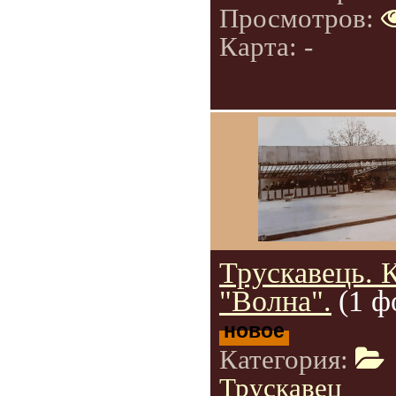
Просмотров:
Карта: -
Трускавець. 
"Волна".
(1 ф
новое
Категория:
Трускавец