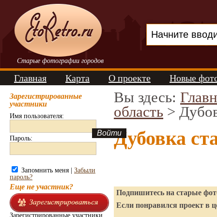
Старые фотографии городов
Главная
Карта
О проекте
Новые фот
Вы здесь:
Главн
Зарегистрированные
участники
область
> Дубо
Имя пользователя:
Дубовка ст
Пароль:
Запомнить меня |
Забыли
пароль?
Еще не участник?
Подпишитесь на старые фото
Если понравился проект в ц
Зарегистрированные участники