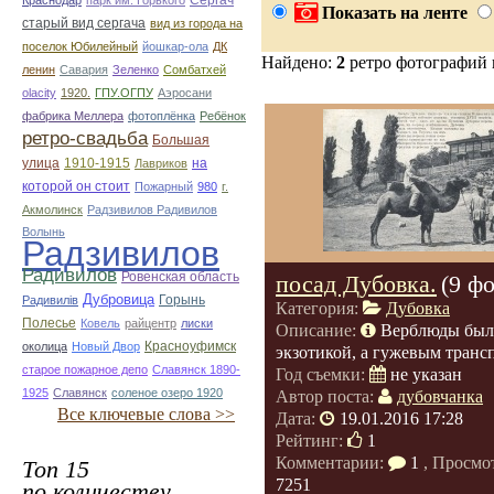
Сергач
Краснодар
парк им. Горького
Показать на ленте
старый вид сергача
вид из города на
поселок Юбилейный
йошкар-ола
ДК
Найдено:
2
ретро фотографий
ленин
Савария
Зеленко
Сомбатхей
olacity
1920.
ГПУ.ОГПУ
Аэросани
фабрика Меллера
фотоплёнка
Ребёнок
ретро-свадьба
Большая
улица
1910-1915
на
Лавриков
которой он стоит
Пожарный
980
г.
Акмолинск
Радзивилов Радивилов
Волынь
Радзивилов
Радивилов
Ровенская область
посад Дубовка.
(9 ф
Дубровица
Горынь
Радивилiв
Категория:
Дубовка
Полесье
Ковель
райцентр
лиски
Описание:
Верблюды был
Красноуфимск
околица
Новый Двор
экзотикой, а гужевым транс
старое пожарное депо
Славянск 1890-
Год съемки:
не указан
1925
Славянск
соленое озеро 1920
Автор поста:
дубовчанка
Все ключевые слова >>
Дата:
19.01.2016 17:28
Рейтинг:
1
Комментарии:
1
, Просмо
Топ 15
7251
по количеству