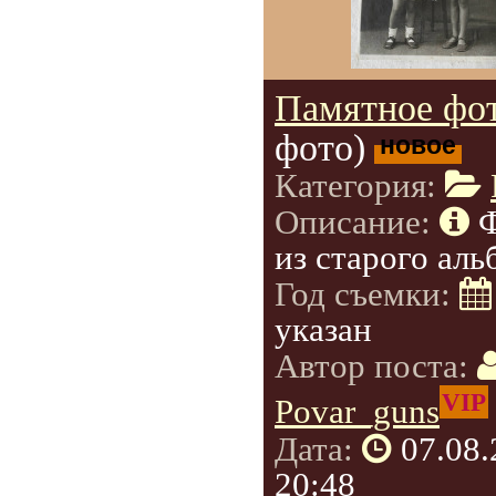
Памятное фот
фото)
новое
Категория:
Описание:
из старого аль
Год съемки:
указан
Автор поста:
VIP
Povar_guns
Дата:
07.08
20:48