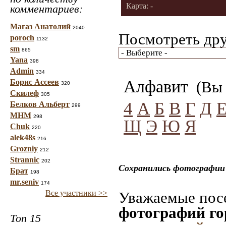
Карта: -
комментариев:
Магаз Анатолий
2040
Посмотреть дру
poroch
1132
sm
865
Yana
398
Admin
334
Алфавит
Борис Ассеев
(Вы 
320
Скилеф
305
4
А
Б
В
Г
Д
Белков Альберт
299
МНМ
298
Щ
Э
Ю
Я
Chuk
220
alek48s
216
Grozniy
212
Strannic
202
Сохранились фотографии 
Брат
198
mr.seniv
174
Все участники >>
Уважаемые посе
фотографий го
Топ 15