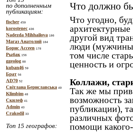
Что должно бы
по дополненным
публикациям:
Что угодно, буд
fischer
459
архитектурные 
korostenec
436
Nadezda Mihhailova
другой вид тра
186
Магаз Анатолий
184
люди (мужчины,
Борис Ассеев
178
том числе стар
Рыбак
156
ggeolog
ценность и огр
88
kuban46
59
Брат
56
Коллажи, стар
AD70
52
Світлана Бериславська
Так же мы прив
49
Klimbim
48
возможность за
Скилеф
41
публикации), т
Admin
40
Crakodil
33
различных фото
помощи какого-л
Топ 15 географов: