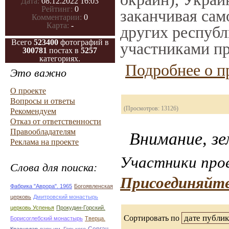
Дата:
08.12.2022 16:03
Рейтинг:
0
заканчивая само
Комментарии:
0
Карта:
-
других республ
Всего
523400
фотографий в
участниками пр
300781
постах в
5257
категориях.
Подробнее о п
Это важно
О проекте
Вопросы и ответы
(Просмотров: 13126)
Рекомендуем
Отказ от ответственности
Правообладателям
Внимание, зе
Реклама на проекте
Участники прое
Слова для поиска:
Присоединяйте
Фабрика "Аврора". 1965
Богоявленская
церковь
Дмитровский монастырь
церковь Успенья
Прокудин-Горский.
Сортировать по
Борисоглебский монастырь
Тверца.