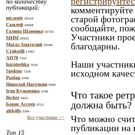
регистрируйтес
по количеству
публикаций:
комментируйте 
старой фотограф
mr.seniv
45225
Скилеф
сообщайте, пож
40848
Галина Шаненко
32703
Участники прое
МНМ
26542
благодарны.
Магаз Анатолий
25449
Crakodil
17967
AD70
7743
Наши участники
haratoshka
7618
исходном качес
Spektor
7249
Рыбак
6790
Николай Наседкин
5090
Ігор Кузьменко
Что такое рет
4796
fischer
4401
должна быть?
Борис Ассеев
3722
alek48s
3394
Что можно счит
Все участники >>
публикации на 
Топ 15