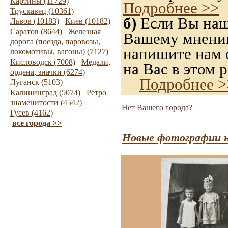
Картины (11729)
Подробнее >>
Трускавец (10361)
б)
Если Вы нашл
Львов (10183)
Киев (10182)
Саратов (8644)
Железная
Вашему мнению,
дорога (поезда, паровозы,
напишите нам о
локомотивы, вагоны) (7127)
Кисловодск (7008)
Медали,
на Вас в этом р
ордена, значки (6274)
Подробнее >
Луганск (5103)
Калининград (5074)
Ретро
знаменитости (4542)
Нет Вашего города?
Гусев (4162)
все города >>
Новые фотографии н