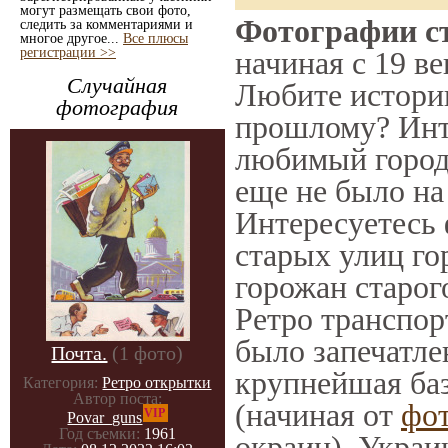
могут размещать свои фото,
Фотографии ст
следить за комментариями и
многое другое...
Все плюсы
регистрации >>
начиная с 19 ве
Случайная
Любите историю
фотография
прошлому? Инт
любимый город 
еще не было на
Интересуетесь
старых улиц го
горожан старог
Ретро транспорт
было запечатле
Почта.
(1 фото)
крупнейшая баз
Категория:
Ретро открытки
Автор поста:
(начиная от
фо
VIP
Povar_guns
Год съемки:
1961
окраин), Украи