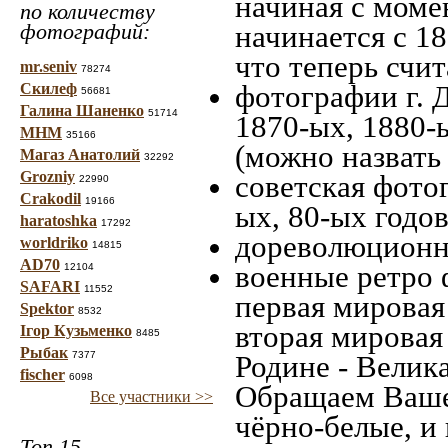
начиная c моме
по количеству
фотографий:
начинается с 18
что теперь счит
mr.seniv
78274
фотографии г. 
Скилеф
56681
Галина Шаненко
51714
1870-ых, 1880-ы
МНМ
35166
(можно назвать
Магаз Анатолий
32292
Grozniy
советская фотог
22990
Crakodil
19166
ых, 80-ых годов
haratoshka
17292
дореволюционна
worldriko
14815
AD70
военные ретро 
12104
SAFARI
11552
первая мировая 
Spektor
8532
вторая мировая
Ігор Кузьменко
8485
Рыбак
7377
Родине - Велик
fischer
6098
Обращаем Ваше
Все участники >>
чёрно-белые, и
Топ 15