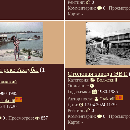
Рейтинг:
0
Комментарии:
0
, Просмотр
Карта: -
 реке Ахтуба.
(1
Столовая завода ЭВТ.
Категория:
Волжский
олжский
Описание:
Год съемки:
1980-1985
980-1985
VIP
Автор поста:
Crakodil
VIP
Crakodil
Дата:
17.04.2024 11:39
024 17:26
Рейтинг:
0
Комментарии:
0
, Просмотр
0
, Просмотров:
857
Карта: -