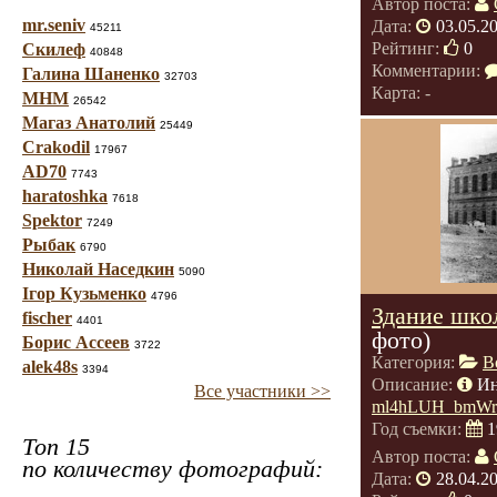
Автор поста:
mr.seniv
Дата:
03.05.2
45211
Рейтинг:
0
Скилеф
40848
Комментарии:
Галина Шаненко
32703
Карта: -
МНМ
26542
Магаз Анатолий
25449
Crakodil
17967
AD70
7743
haratoshka
7618
Spektor
7249
Рыбак
6790
Николай Наседкин
5090
Ігор Кузьменко
4796
Здание шко
fischer
4401
фото)
Борис Ассеев
3722
Категория:
В
alek48s
3394
Описание:
И
Все участники >>
ml4hLUH_bmWr
Год съемки:
1
Топ 15
Автор поста:
по количеству фотографий:
Дата:
28.04.2