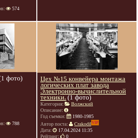
ов:
574
(1 фото)
Цех №15 конвейера монтажа
логических плат завода
Электронно-вычислительной
техники.
(1 фото)
Категория:
Волжский
Описание:
Год съемки:
1980-1985
VIP
ов:
788
Автор поста:
Crakodil
Дата:
17.04.2024 11:35
Рейтинг:
0