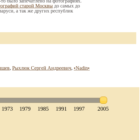
-то было запечатлено на фотографиях.
тографий старой Москвы
до самых до
ларуси, а так же других республик
ышев
,
Рыхлюк Сергей Андреевич
,
•Nadin•
1973
1979
1985
1991
1997
2005