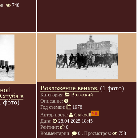
ов:
748
Возложение венков.
(1 фото)
тной
Ахтуба в
Категория:
Волжский
1 фото)
Описание:
Год съемки:
1978
VIP
Автор поста:
Crakodil
Дата:
28.04.2025 18:45
Рейтинг:
0
Комментарии:
0
, Просмотров:
758