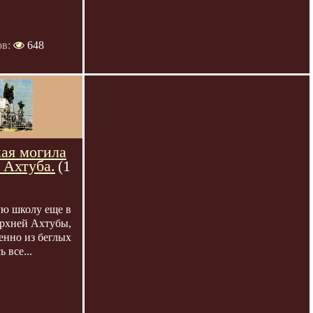
ов:
648
кая могила
 Ахтуба.
(1
ю школу еще в
ерхней Ахтубы,
енно из беглых
 все...