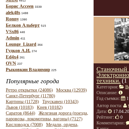
4912
Борис Ассеев
3339
alek48s
1488
Ronny
1390
Белков Альберт
515
VSx86
446
Admin
411
Lounge_Lizard
364
Гудков А.И.
274
Ed4x4
261
OVN
237
Станочный 
Рыковкин Владимир
225
Электронно
техники.
(1
Популярные города
Категория:
В
Ретро открытки (24086)
Москва (12939)
Описание:
Санкт-Петербург (11780)
Год съемки:
1
Картины (11728)
Трускавец (10343)
Автор поста:
Львов (10183)
Киев (10182)
Дата:
17.04.2
Саратов (8644)
Железная дорога (поезда,
Рейтинг:
0
паровозы, локомотивы, вагоны) (7127)
Комментарии:
Кисловодск (7008)
Медали, ордена,
Карта: -