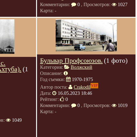
Комментарии:
0
, Просмотров:
1027
Карта: -
Бульвар Профсоюзов.
(1 фото)
с.
Категория:
Волжский
хтуба).
(1
Описание:
Год съемки:
1970-1975
VIP
Автор поста:
Crakodil
Дата:
16.05.2023 18:46
Рейтинг:
0
Комментарии:
0
, Просмотров:
1019
Карта: -
ов:
1049