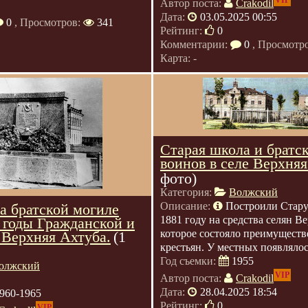
VIP
Автор поста:
Crakodil
Дата:
03.05.2025 00:55
0
, Просмотров:
341
Рейтинг:
0
Комментарии:
0
, Просмотр
Карта: -
Старая школа и братс
воинов в селе Верхняя
фото)
Категория:
Волжский
Описание:
Построили Стару
а братской могиле
1881 году на средства селян В
 годы Гражданской и
которое состояло преимуществ
 Верхняя Ахтуба.
(1
крестьян. У местных появлялось
Год съемки:
1955
олжский
VIP
Автор поста:
Crakodil
Дата:
28.04.2025 18:54
960-1965
Рейтинг:
0
VIP