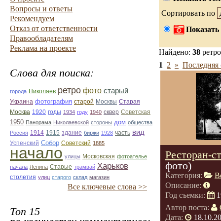
Вопросы и ответы
Сортировать по
Рекомендуем
Отказ от ответственности
Показать 
Правообладателям
Реклама на проекте
Найдено:
38
ретро
1
2
»
Последняя 
Слова для поиска:
ретро
фото
старый
Николаев
города
фотография
Украина
Старая
старой
Москвы
Москва
1920
годы
сквер
1934
году
1940
Советская
1950
дом
Панорама
Николаевской
стороны
общества
вид
1914
1915
здание
Россия
биржи
1928
часть
Собор
Успенский
Советский
1885
начало
Ресторан-с
улицы
Московская
фотоателье
фото)
Харьков
Старые
начала
Ленина
трамвай
Категория:
В
столетия
улиц
старого
склад
магазин
Описание:
Все ключевые слова >>
Год съемки:
1
Автор поста:
Топ 15
Дата:
18.10.2