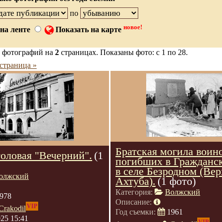
по
новое!
на ленте
Показать на карте
 фотографий на
2
страницах. Показаны фото: с 1 по 28.
страница »
Братская могила воино
толовая "Вечерний".
(1
погибших в Гражданс
в селе Безродном (Ве
олжский
Ахтуба).
(1 фото)
Категория:
Волжский
978
Описание:
VIP
Crakodil
Год съемки:
1961
025 15:41