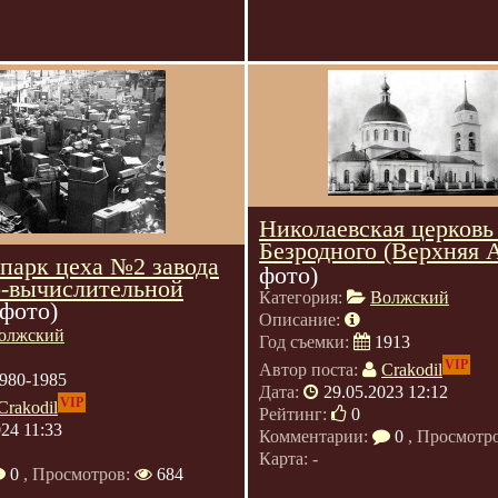
Николаевская церковь 
Безродного (Верхняя А
парк цеха №2 завода
фото)
-вычислительной
Категория:
Волжский
 фото)
Описание:
олжский
Год съемки:
1913
VIP
Автор поста:
Crakodil
980-1985
Дата:
29.05.2023 12:12
VIP
Crakodil
Рейтинг:
0
024 11:33
Комментарии:
0
, Просмотр
Карта: -
0
, Просмотров:
684