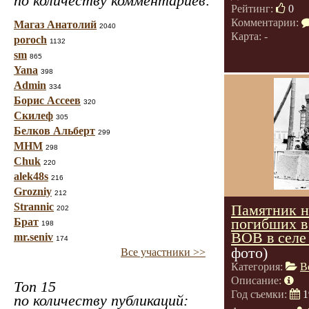
по количеству комментариев:
Рейтинг:
0
Комментарии:
Магаз Анатолий
2040
Карта: -
poroch
1132
sm
865
Yana
398
Admin
334
Борис Ассеев
320
Скилеф
305
Белков Альберт
299
МНМ
298
Chuk
220
alek48s
216
Grozniy
212
Strannic
Памятник н
202
погибших в
Брат
198
ВОВ в селе
mr.seniv
174
фото)
Все участники >>
Категория:
В
Описание:
Топ 15
Год съемки:
1
по количеству публикаций: