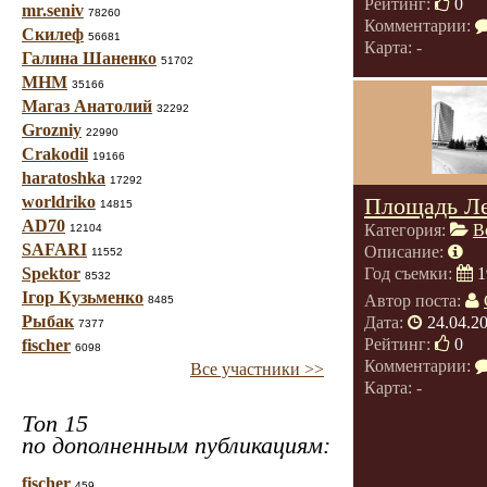
Рейтинг:
0
mr.seniv
78260
Комментарии:
Скилеф
56681
Карта: -
Галина Шаненко
51702
МНМ
35166
Магаз Анатолий
32292
Grozniy
22990
Crakodil
19166
haratoshka
17292
worldriko
Площадь Ле
14815
AD70
Категория:
В
12104
SAFARI
Описание:
11552
Spektor
Год съемки:
1
8532
Ігор Кузьменко
Автор поста:
8485
Рыбак
Дата:
24.04.2
7377
Рейтинг:
0
fischer
6098
Комментарии:
Все участники >>
Карта: -
Топ 15
по дополненным публикациям:
fischer
459