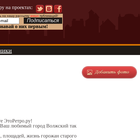
ру на проектах:
 на нашу рассылку
новых
публикаций!
знавай о них первым!
ники
те ЭтоРетро.ру!
л Ваш любимый город Волжский так
в, площадей, жизнь горожан старого