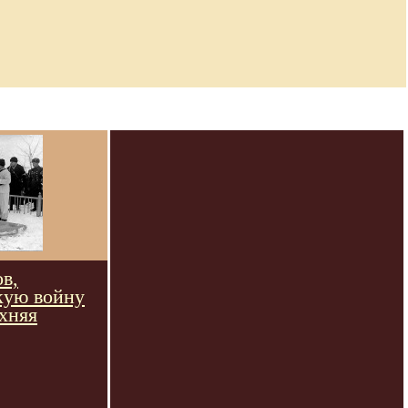
в,
кую войну
рхняя