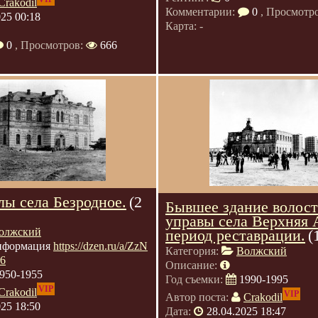
Crakodil
Комментарии:
0
, Просмотр
025 00:18
Карта: -
0
, Просмотров:
666
лы села Безродное.
(2
Бывшее здание волос
управы села Верхняя 
олжский
период реставрации.
(
нформация
https://dzen.ru/a/ZzN
Категория:
Волжский
6
Описание:
950-1955
Год съемки:
1990-1995
VIP
Crakodil
VIP
Автор поста:
Crakodil
025 18:50
Дата:
28.04.2025 18:47