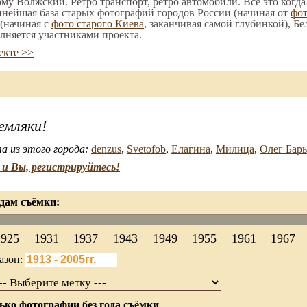
ому Волжский. Ретро транспорт, ретро автомобили. Все это когда
пнейшая база старых фотографий городов России (начиная от
фо
(начиная с
фото старого Киева
, заканчивая самой глубинкой), Бе
лняется участниками проекта.
екте >>
емляки!
а из этого города:
denzus
,
Svetofob
,
Елагина
,
Милица
,
Олег Бар
и Вы, регистрируйтесь!
дам съёмки:
1925
1931
1937
1943
1949
1955
1961
1967
азон:
ько фотографии без года съёмки