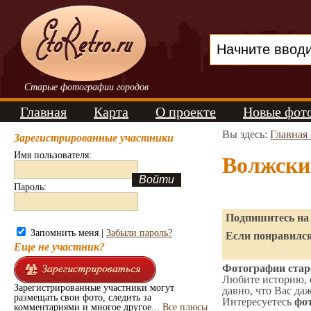
Старые фотографии городов
Главная
Карта
О проекте
Новые фот
Вы здесь:
Главная
Зарегистрированные участники
Имя пользователя:
Волжски
Пароль:
Подпишитесь на 
Запомнить меня |
Забыли пароль?
Если понравился
Еще не участник?
Фотографии стар
Любите историю, 
Зарегистрированные участники могут
давно, что Вас да
размещать свои фото, следить за
Интересуетесь
фот
комментариями и многое другое...
Все плюсы