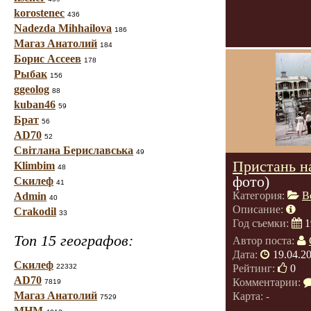
korostenec
436
Nadezda Mihhailova
186
Магаз Анатолий
184
Борис Ассеев
178
Рыбак
156
ggeolog
88
kuban46
59
Брат
56
AD70
52
Світлана Бериславська
49
Пристань на
Klimbim
48
фото)
Скилеф
41
Категория:
В
Admin
40
Описание:
Crakodil
33
Год съемки:
1
Топ 15 географов:
Автор поста:
Дата:
19.04.2
Скилеф
22332
Рейтинг:
0
AD70
Комментарии:
7819
Магаз Анатолий
Карта: -
7529
МНМ