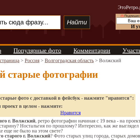
ЭтоРетро.
(!)
Подпишись
И у
о
Популярные фото
Комментарии
Участ
 страница
>
Россия
>
Волгоградская область
> Волжский
й старые фотографии
старые фото с доставкой в фейсбук - нажмите "нравится":
 проект в целом - нажмите:
Нравится
ого г. Волжский
, ретро фотографии начиная с 19 века - на проек
старину? Ностальгия по прошлому? Интересно, как же выгляде
же еще не было на этом свете?
о старого г. Волжский
? Фото старых улиц города, старых домо