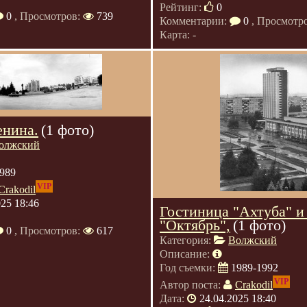
Рейтинг:
0
0
, Просмотров:
739
Комментарии:
0
, Просмотр
Карта: -
нина.
(1 фото)
олжский
989
VIP
Crakodil
025 18:46
Гостиница "Ахтуба" и
"Октябрь",
(1 фото)
0
, Просмотров:
617
Категория:
Волжский
Описание:
Год съемки:
1989-1992
VIP
Автор поста:
Crakodil
Дата:
24.04.2025 18:40