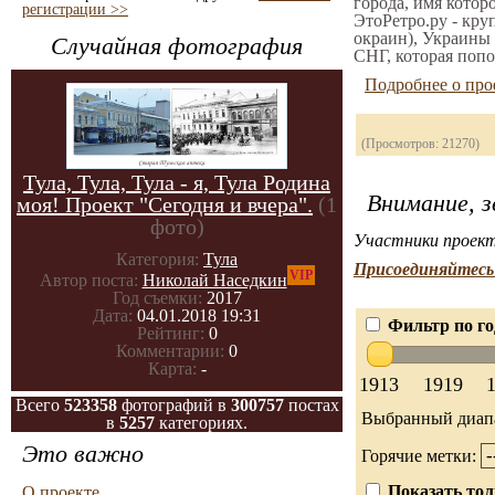
города, имя котор
регистрации >>
ЭтоРетро.ру - кру
окраин), Украины 
Случайная фотография
СНГ, которая попо
Подробнее о про
(Просмотров: 21270)
Тула, Тула, Тула - я, Тула Родина
Внимание, з
моя! Проект "Сегодня и вчера".
(1
фото)
Участники проект
Категория:
Тула
Присоединяйтесь 
VIP
Автор поста:
Николай Наседкин
Год съемки:
2017
Дата:
04.01.2018 19:31
Фильтр по го
Рейтинг:
0
Комментарии:
0
Карта:
-
1913
1919
Всего
523358
фотографий в
300757
постах
Выбранный диап
в
5257
категориях.
Это важно
Горячие метки:
Показать тол
О проекте