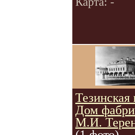
Карта: -
Тезинская 
Дом фабри
М.И. Тере
(1 фото)