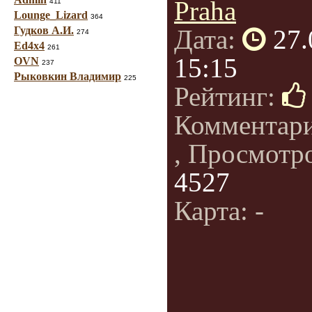
Praha
411
Lounge_Lizard
364
Гудков А.И.
Дата:
27.
274
Ed4x4
261
15:15
OVN
237
Рыковкин Владимир
225
Рейтинг:
Комментар
, Просмотр
4527
Карта: -