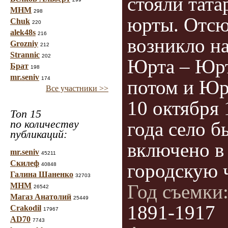
стояли тата
МНМ
298
юрты. Отсю
Chuk
220
alek48s
216
возникло н
Grozniy
212
Strannic
202
Юрта – Юрт
Брат
198
mr.seniv
174
потом и Юр
Все участники >>
10 октября 
Топ 15
по количеству
года село б
публикаций:
включено в
mr.seniv
45211
Скилеф
городскую ч
40848
Галина Шаненко
32703
Год съемки
МНМ
26542
Магаз Анатолий
25449
1891-1917
Crakodil
17967
AD70
7743