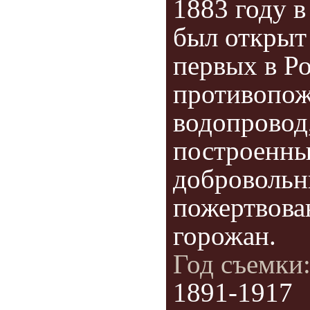
1883 году 
был открыт
первых в Р
противопо
водопровод
построенны
доброволь
пожертвова
горожан.
Год съемки
1891-1917