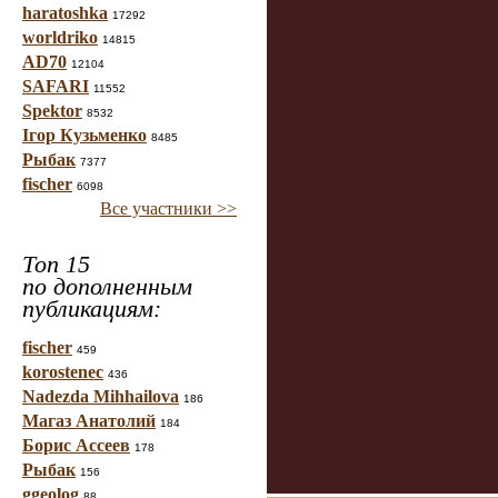
haratoshka
17292
worldriko
14815
AD70
12104
SAFARI
11552
Spektor
8532
Ігор Кузьменко
8485
Рыбак
7377
fischer
6098
Все участники >>
Топ 15
по дополненным
публикациям:
fischer
459
korostenec
436
Nadezda Mihhailova
186
Магаз Анатолий
184
Борис Ассеев
178
Рыбак
156
ggeolog
88