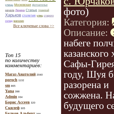
с. Юрчако
улицы
Московская
фотоателье
фото)
Старые
начала
Ленина
трамвай
Харьков
столетия
улиц
старого
Категория:
склад
магазин
Все ключевые слова >>
Описание:
набеге пол
казанского 
Топ 15
по количеству
Сафы-Гирея
комментариев:
году, Шуя 
Магаз Анатолий
2040
poroch
1132
разорена и
sm
865
Yana
сожжена. Н
398
Admin
334
Борис Ассеев
будущего с
320
Скилеф
305
Белков Альберт
299