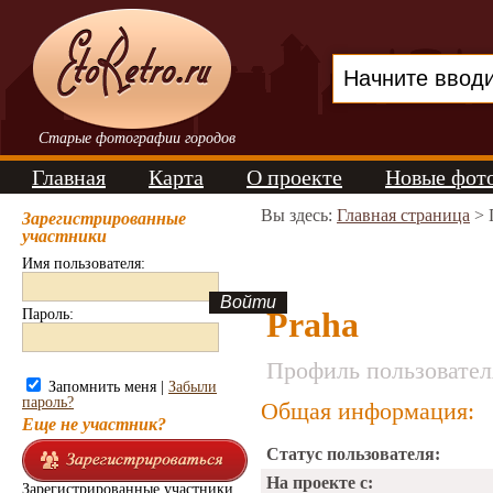
Старые фотографии городов
Главная
Карта
О проекте
Новые фот
Вы здесь:
Главная страница
> 
Зарегистрированные
участники
Имя пользователя:
Praha
Пароль:
Профиль пользовател
Запомнить меня |
Забыли
пароль?
Общая информация:
Еще не участник?
Статус пользователя:
На проекте с:
Зарегистрированные участники