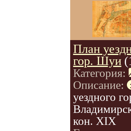
План уезд
гор. Шуи
(
Категория:
Описание:
уездного г
Владимирск
кон. XIX