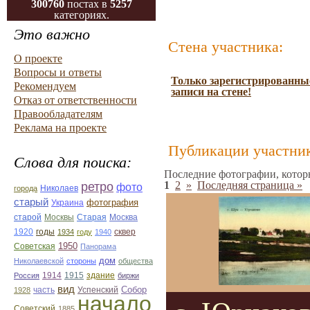
300760
постах в
5257
категориях.
Это важно
Стена участника:
О проекте
Вопросы и ответы
Только зарегистрированные
Рекомендуем
записи на стене!
Отказ от ответственности
Правообладателям
Реклама на проекте
Публикации участник
Слова для поиска:
Последние фотографии, котор
1
2
»
Последняя страница »
ретро
фото
Николаев
города
старый
фотография
Украина
Старая
Москва
старой
Москвы
1920
годы
сквер
1934
году
1940
1950
Советская
Панорама
дом
Николаевской
стороны
общества
1914
1915
здание
Россия
биржи
вид
Собор
Успенский
1928
часть
начало
Советский
1885