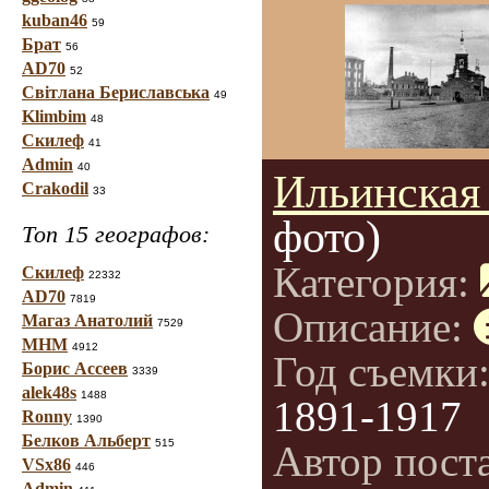
kuban46
59
Брат
56
AD70
52
Світлана Бериславська
49
Klimbim
48
Скилеф
41
Admin
40
Ильинская 
Crakodil
33
фото)
Топ 15 географов:
Категория:
Скилеф
22332
AD70
7819
Описание:
Магаз Анатолий
7529
МНМ
4912
Год съемки
Борис Ассеев
3339
alek48s
1488
1891-1917
Ronny
1390
Белков Альберт
515
Автор пост
VSx86
446
Admin