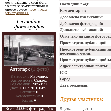
могут размещать свои фото,
Последний вход:
следить за комментариями и
многое другое...
Все плюсы
Комментарии:
регистрации >>
Добавлено публикаций:
Случайная
Добавлено фотографий:
фотография
Дополнено публикаций:
Отмечено на карте фотогра
Просмотрено публикаций:
Просмотрено публикаций за
последний месяц:
Просмотрено публикаций за 
Адрес электронной почты:
Автопарк
(1 фото)
ICQ:
Категория:
Мурманск
Город:
Автор поста:
Скилеф
Год съемки:
1985-1990
Дата рождения:
Дата:
01.02.2016 04:51
Рейтинг:
0
Комментарии:
0
Друзья участника:
Карта:
Всего
523369
фотографий в
Друзья не найдены.