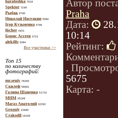
Автор пост
haratoshka
7618
Spektor
7249
Praha
Рыбак
6790
Николай Наседкин
5090
Дата:
28.
Ігор Кузьменко
4796
fischer
4401
10:14
Борис Ассеев
3722
alek48s
Рейтинг:
3394
Все участники >>
Комментар
Топ 15
, Просмотр
по количеству
фотографий:
5675
mr.seniv
78260
Карта: -
Скилеф
56681
Галина Шаненко
51710
МНМ
35166
Магаз Анатолий
32292
Grozniy
22990
Crakodil
19166