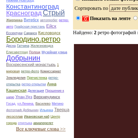
Нижний Новгород
Константиноград
Сортировать по
Стрый
Красноград
Показать на ленте
Витебск
Жмеринка
автопробег
ретро-
Ейск
авто
Графская пристань
Найдено:
2
ретро фотографий
Кисловодск
Ессентуки
Саранск
Бородино.ретро
Дисна
Гатчина
Железноводск
Елисаветград
Полоцк
Музейная улица
Добрынин
Воскресенский монастырь
1
мировая
ретро-фото
Комиссариат
Земледелия
Пречистенка
ретро-
Анна
открытка
ретро-открытки
Кашинская
Делегация
Прошение к
Улан-Удэ
Верхнеудинск
царю
Госад.
ул.Ленина.
Василево
Митино
Тверца
фотограф Добрынин
Ильинка
лесосплав
Ивановская наб
Центр
города
откртыка
авиаперелет
Все ключевые слова >>