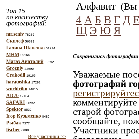
Алфавит
(Вы 
Топ 15
по количеству
4
А
Б
В
Г
Д
фотографий:
Щ
Э
Ю
Я
mr.seniv
78286
Скилеф
56681
Галина Шаненко
51714
МНМ
Сохранились фотографии 
35166
Магаз Анатолий
32292
Grozniy
22990
Уважаемые посе
Crakodil
19166
фотографий го
haratoshka
17292
worldriko
14815
регистрируйтес
AD70
12104
комментируйте 
SAFARI
11552
старой фотограф
Spektor
8532
Ігор Кузьменко
8485
сообщайте, пож
Рыбак
7377
Участники прое
fischer
6098
Все участники >>