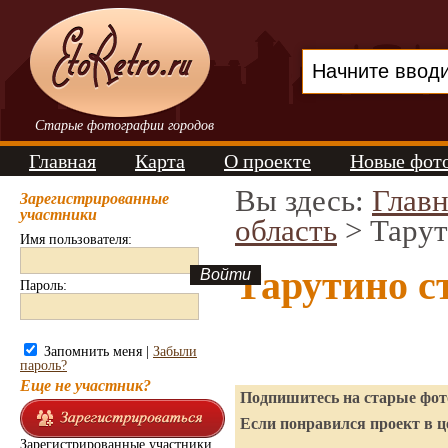
Старые фотографии городов
Главная
Карта
О проекте
Новые фот
Вы здесь:
Главн
Зарегистрированные
участники
область
> Тару
Имя пользователя:
Тарутино с
Пароль:
Запомнить меня |
Забыли
пароль?
Еще не участник?
Подпишитесь на старые фото
Если понравился проект в ц
Зарегистрированные участники