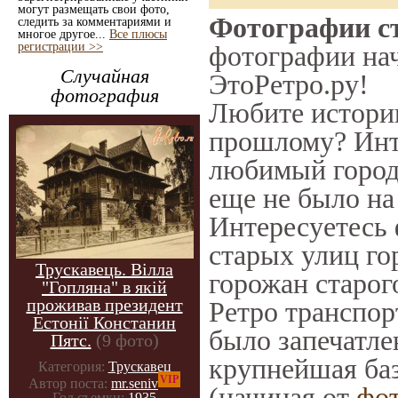
могут размещать свои фото,
Фотографии ст
следить за комментариями и
многое другое...
Все плюсы
регистрации >>
фотографии нач
Случайная
ЭтоРетро.ру!
фотография
Любите историю
прошлому? Инт
любимый город 
еще не было на
Интересуетесь
старых улиц го
Трускавець. Вілла
горожан старог
"Гопляна" в якій
проживав президент
Ретро транспорт
Естонії Констанин
было запечатле
Пятс.
(9 фото)
крупнейшая баз
Категория:
Трускавец
VIP
Автор поста:
mr.seniv
(начиная от
фо
Год съемки:
1935