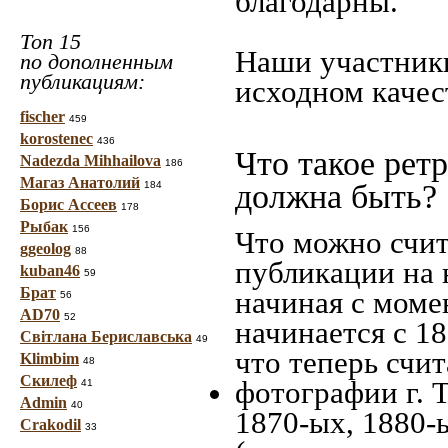
благодарны.
Топ 15
Наши участники
по дополненным
публикациям:
исходном качес
fischer
459
korostenec
436
Что такое рет
Nadezda Mihhailova
186
Магаз Анатолий
должна быть?
184
Борис Ассеев
178
Рыбак
156
Что можно счит
ggeolog
88
публикации на 
kuban46
59
Брат
начиная c моме
56
AD70
52
начинается с 18
Світлана Бериславська
49
что теперь счит
Klimbim
48
Скилеф
фотографии г. 
41
Admin
40
1870-ых, 1880-ы
Crakodil
33