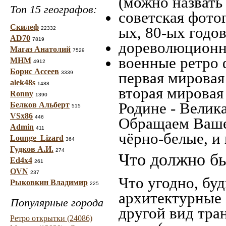
(можно назвать
Топ 15 географов:
советская фотог
Скилеф
ых, 80-ых годов
22332
AD70
7819
дореволюционна
Магаз Анатолий
7529
военные ретро 
МНМ
4912
Борис Ассеев
первая мировая 
3339
alek48s
1488
вторая мировая
Ronny
1390
Родине - Велик
Белков Альберт
515
VSx86
446
Обращаем Ваше
Admin
411
чёрно-белые, и
Lounge_Lizard
364
Гудков А.И.
274
Что должно бы
Ed4x4
261
OVN
237
Что угодно, буд
Рыковкин Владимир
225
архитектурные 
Популярные города
другой вид тра
Ретро открытки (24086)