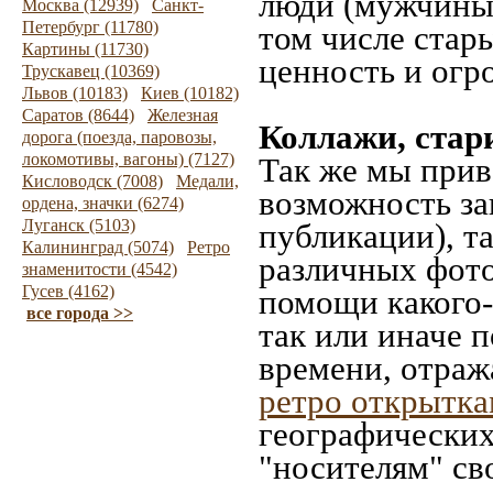
люди (мужчины,
Москва (12939)
Санкт-
Петербург (11780)
том числе стар
Картины (11730)
ценность и огр
Трускавец (10369)
Львов (10183)
Киев (10182)
Саратов (8644)
Железная
Коллажи, стар
дорога (поезда, паровозы,
локомотивы, вагоны) (7127)
Так же мы прив
Кисловодск (7008)
Медали,
возможность за
ордена, значки (6274)
Луганск (5103)
публикации), т
Калининград (5074)
Ретро
различных фото
знаменитости (4542)
Гусев (4162)
помощи какого-л
все города >>
так или иначе 
времени, отраж
ретро открытк
географических
"носителям" св