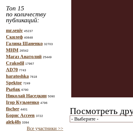
Топ 15
по количеству
публикаций:
mr.seniv
45237
Скилеф
40848
Галина Шаненко
32703
МНМ
26542
Магаз Анатолий
25449
Crakodil
17967
AD70
7743
haratoshka
7618
Spektor
7249
Рыбак
6790
Николай Наседкин
5090
Ігор Кузьменко
4796
Посмотреть дру
fischer
4401
Борис Ассеев
3722
alek48s
3394
Все участники >>