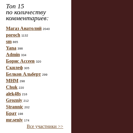
Топ 15
по количеству
комментариев:
Магаз Анатолий
2040
poroch
1132
sm
865
Yana
398
Admin
334
Борис Ассеев
320
Скилеф
305
Белков Альберт
299
МНМ
298
Chuk
220
alek48s
216
Grozniy
212
Strannic
202
Брат
198
mr.seniv
174
Все участники >>