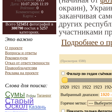
Дата:
10.07.2026 11:19
окраин), Украи
Рейтинг:
0
Комментарии:
0
заканчивая само
Карта:
-
других республ
Всего
523451
фотографий в
300790
постах в
5257
участниками пр
категориях.
Это важно
Подробнее о п
О проекте
Вопросы и ответы
Рекомендуем
(Просмотров: 6580)
Отказ от ответственности
Правообладателям
Реклама на проекте
Фильтр по годам съёмки
Слова для поиска:
1920
1921
1922
1923
192
Сумы
Выбранный диапазон:
Таганрог
Лубны
Старый
Горячие метки:
Оскол
Казань
Показать только фотогра