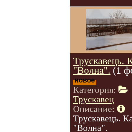
Трускавець. 
"Волна".
(1 ф
новое
Категория:
Трускавец
Описание:
Трускавець. К
"Волна".