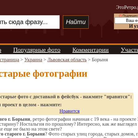
ЭтоРетро.
(!)
Подпишись
И у
о
Популярные фото
Комментарии
Участ
 страница
>
Украина
>
Львовская область
> Борыня
старые фотографии
старые фото с доставкой в фейсбук - нажмите "нравится":
 проект в целом - нажмите:
Нравится
ого г. Борыня
, ретро фотографии начиная с 19 века - на проекте
старину? Ностальгия по прошлому? Интересно, как же выгляде
же еще не было на этом свете?
о старого г. Борыня
? Фото старых улиц города, старых домов,