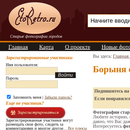
Старые фотографии городов
Главная
Карта
О проекте
Новые фот
Вы здесь:
Главная
Зарегистрированные участники
Имя пользователя:
Борыня 
Пароль:
Подпишитесь на 
Запомнить меня |
Забыли пароль?
Если понравился
Еще не участник?
Фотографии стар
Любите историю, 
Зарегистрированные участники могут
давно, что Вас да
размещать свои фото, следить за
Интересуетесь
фот
комментариями и многое другое...
Все плюсы