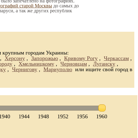
о было запечатлено на фотографиях.
тографий старой Москвы
до самых до
ларуси, а так же других республик
м крупным городам Украины:
,
Херсону
,
Запорожью
,
Кривому Рогу
,
Черкассам
,
ороду
,
Хмельницкому
,
Черновцам
,
Луганску
,
ку
,
Чернигову
,
Мариуполю
или ищите свой город в
1940
1944
1948
1952
1956
1960