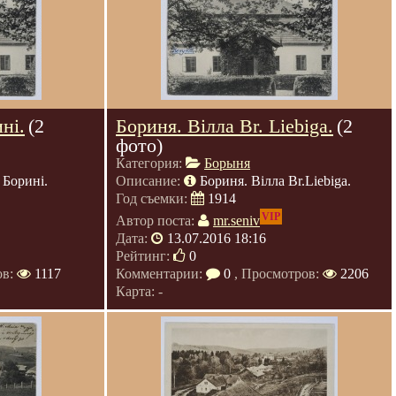
ні.
(2
Бориня. Вілла Br. Liebiga.
(2
фото)
Категория:
Борыня
 Борині.
Описание:
Бориня. Вілла Br.Liebiga.
Год съемки:
1914
VIP
Автор поста:
mr.seniv
Дата:
13.07.2016 18:16
Рейтинг:
0
ов:
1117
Комментарии:
0
, Просмотров:
2206
Карта: -