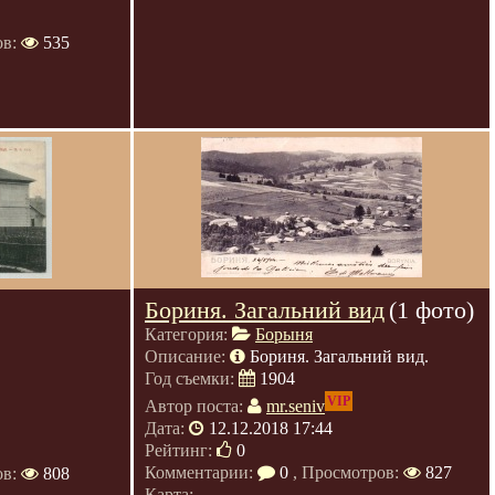
ов:
535
Бориня. Загальний вид
(1 фото)
Категория:
Борыня
Описание:
Бориня. Загальний вид.
Год съемки:
1904
VIP
Автор поста:
mr.seniv
Дата:
12.12.2018 17:44
Рейтинг:
0
Комментарии:
0
, Просмотров:
827
ов:
808
Карта: -