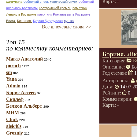
Карта: -
халтурина
соборный спуск
купеческий спуск
соборный
ансамбль Костромы
Костромской кремль
памятник
Ленину в Костроме
памятник Романовым в Костроме
Волга.
Кишинев.
Курзал Бугуруслан
пушка
Все ключевые слова >>
Топ 15
по количеству комментариев:
Бориня. Лік
Магаз Анатолий
2040
Категория:
Б
poroch
Описание:
Бо
1132
sm
Год съемки:
1
865
Yana
398
Автор поста:
Admin
Дата:
14.07.2
334
Борис Ассеев
Рейтинг:
0
320
Комментарии:
Скилеф
305
Карта: -
Белков Альберт
299
МНМ
298
Chuk
220
alek48s
216
Grozniy
212