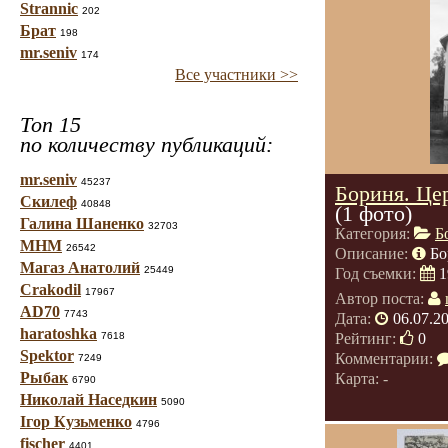
Strannic
202
Брат
198
mr.seniv
174
Все участники >>
Топ 15
по количеству публикаций:
mr.seniv
45237
Бориня. Це
Скилеф
40848
(1 фото)
Галина Шаненко
32703
Категория:
Б
МНМ
26542
Описание:
Бо
Магаз Анатолий
25449
Год съемки:
1
Crakodil
17967
Автор поста:
AD70
7743
Дата:
06.07.2
haratoshka
7618
Рейтинг:
0
Spektor
Комментарии:
7249
Рыбак
Карта: -
6790
Николай Наседкин
5090
Ігор Кузьменко
4796
fischer
4401