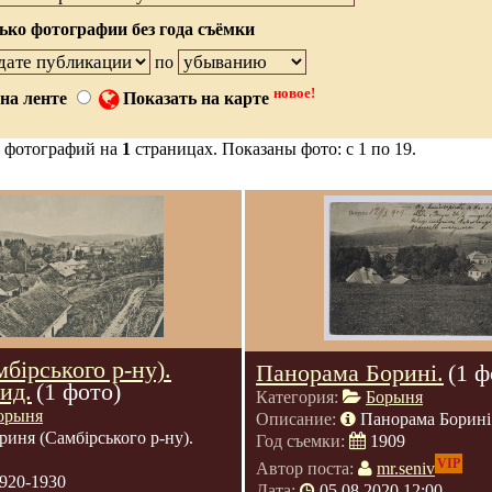
ько фотографии без года съёмки
по
новое!
на ленте
Показать на карте
 фотографий на
1
страницах. Показаны фото: с 1 по 19.
бірського р-ну).
Панорама Борині.
(1 ф
ид.
(1 фото)
Категория:
Борыня
орыня
Описание:
Панорама Борині
риня (Самбірського р-ну).
Год съемки:
1909
VIP
Автор поста:
mr.seniv
920-1930
Дата:
05.08.2020 12:00