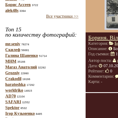
Борис Ассеев
3722
alek48s
3394
Все участники >>
Топ 15
по количеству фотографий:
Бориня. Віл
Категория:
Б
mr.seniv
78274
Описание:
Бо
Скилеф
56681
Год съемки:
1
Галина Шаненко
51714
Автор поста:
МНМ
35166
Дата:
07.10.2
Магаз Анатолий
32292
Рейтинг:
0
Grozniy
22990
Комментарии:
Crakodil
19166
Карта: -
haratoshka
17292
worldriko
14815
AD70
12104
SAFARI
11552
Spektor
8532
Ігор Кузьменко
8485