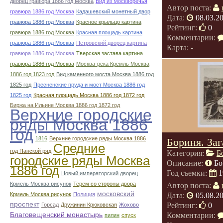
дворец гравюра 1886 год Москва
Вид из Москворечья
Автор поста:
гравюра 1886 год Москва
Кадашевский монетный двор
Дата:
08.03.2
гравюра 1886 год Москва
Красное крыльцо картина
Рейтинг:
0
гравюра 1886 год Москва
Красная площадь картина
Комментарии:
гравюра 1886 год Москва
Петровский дворец картина
Карта: -
гравюра 1886 год Москва
Тверская застава картина
гравюра 1886 год Москва
Москва-река Кремль Москва
1886 год 1823 год
Вид каменного моста Москва 1886 год
1825 год
Пресненские пруда и мост Москва 1886 год
1825 год
Красная площадь Москва 1886 год 1872 год
Биржа на Ильине Москва 1886 год 1872 год
Верхние городские
ряды Москва 1886
год
1816
Верхние городские ряды Москва 1886
Бориня. Заг
Средние
год Панской ряд
Категория:
Б
городские ряды Москва
Описание:
Бо
1886 год
Год съемки:
1
Новый императорский дворец
Крмель Москва рисунок
Терем со стороны двора
Автор поста:
московский
Крмель Москва рисунок
Полиция
Дата:
05.08.2
проспект
Рейтинг:
0
Горсад
Дружинин Крюковская
Жохово
Благовещенский монастырь
Комментарии:
пилин
спуск