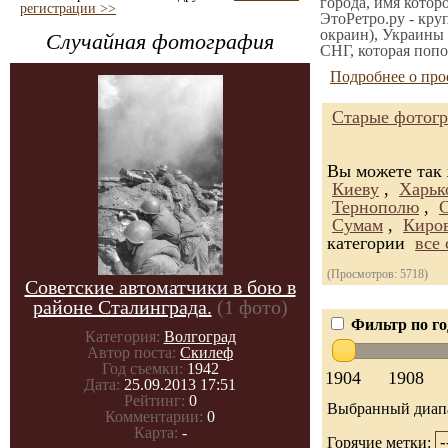
города, имя котор
регистрации >>
ЭтоРетро.ру - кру
окраин), Украины 
Случайная фотография
СНГ, которая попо
Подробнее о про
Старые фотогр
Вы можете так
Киеву
,
Харьк
Тернополю
,
Сумам
,
Киро
категории
все
(Просмотров: 5718)
Советские автоматчики в бою в
районе Сталинграда.
(1 фото)
Фильтр по го
Категория:
Волгоград
Автор поста:
Скилеф
Год съемки:
1942
1904
1908
Дата:
25.09.2013 17:51
Рейтинг:
0
Выбранный диап
Комментарии:
0
Карта:
-
Горячие метки: