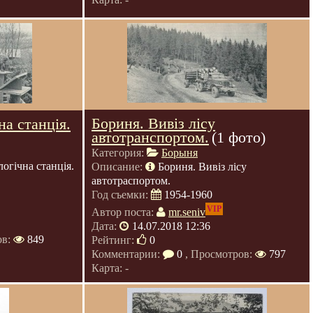
Бориня. Вивіз лісу
а станція.
автотранспортом.
(1 фото)
Категория:
Борыня
огічна станція.
Описание:
Бориня. Вивіз лісу
автотраспортом.
Год съемки:
1954-1960
VIP
Автор поста:
mr.seniv
Дата:
14.07.2018 12:36
ов:
849
Рейтинг:
0
Комментарии:
0
, Просмотров:
797
Карта: -