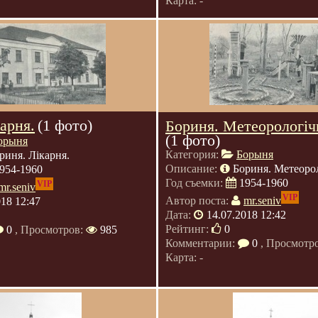
Карта: -
арня.
(1 фото)
Бориня. Метеорологічн
(1 фото)
орыня
Категория:
Борыня
риня. Лікарня.
Описание:
Бориня. Метеорол
954-1960
Год съемки:
1954-1960
VIP
mr.seniv
VIP
Автор поста:
mr.seniv
018 12:47
Дата:
14.07.2018 12:42
Рейтинг:
0
0
, Просмотров:
985
Комментарии:
0
, Просмотр
Карта: -