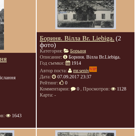
Бориня. Вілла Br. Liebiga.
(2
фото)
Категория:
Борыня
Описание:
Бориня. Вілла Br.Liebiga.
ння
Год съемки:
1914
VIP
Автор поста:
mr.seniv
Дата:
07.09.2017 23:37
іслання
Рейтинг:
0
Комментарии:
0
, Просмотров:
1128
Карта: -
ов:
1643