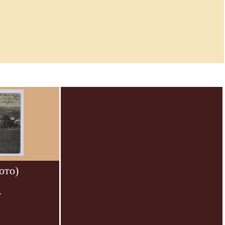
ото)
.