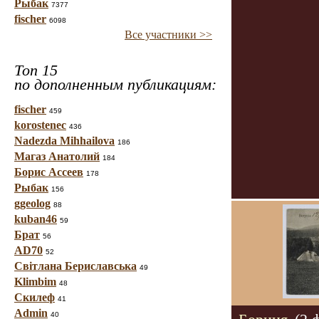
Рыбак
7377
fischer
6098
Все участники >>
Топ 15
по дополненным публикациям:
fischer
459
korostenec
436
Nadezda Mihhailova
186
Магаз Анатолий
184
Борис Ассеев
178
Рыбак
156
ggeolog
88
kuban46
59
Брат
56
AD70
52
Світлана Бериславська
49
Klimbim
48
Скилеф
41
Admin
40