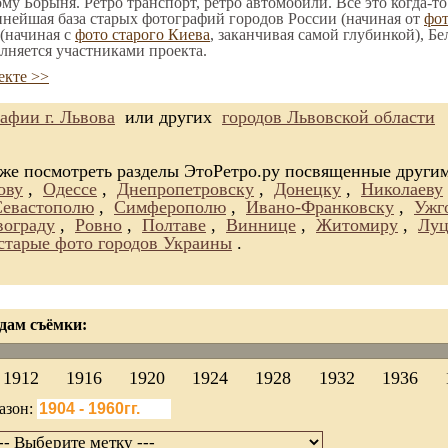
ому Борыня. Ретро транспорт, ретро автомобили. Все это когда-т
пнейшая база старых фотографий городов России (начиная от
фо
(начиная с
фото старого Киева
, заканчивая самой глубинкой), Бе
лняется участниками проекта.
екте >>
афии г. Львова
или других
городов Львовской области
 же посмотреть разделы ЭтоРетро.ру посвященные други
ову
,
Одессе
,
Днепропетровску
,
Донецку
,
Николаеву
Севастополю
,
Симферополю
,
Ивано-Франковску
,
Ужг
вограду
,
Ровно
,
Полтаве
,
Виннице
,
Житомиру
,
Луц
 старые фото городов Украины
.
дам съёмки:
1912
1916
1920
1924
1928
1932
1936
азон: