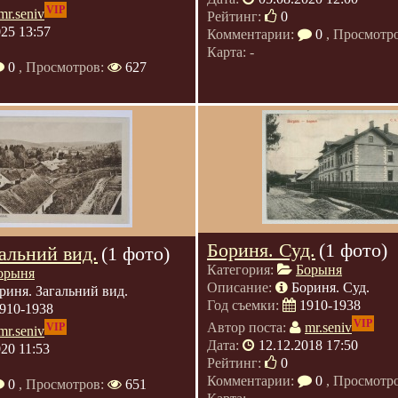
VIP
mr.seniv
Рейтинг:
0
025 13:57
Комментарии:
0
, Просмотр
Карта: -
0
, Просмотров:
627
Бориня. Суд.
(1 фото)
альний вид.
(1 фото)
Категория:
Борыня
орыня
Описание:
Бориня. Суд.
риня. Загальний вид.
Год съемки:
1910-1938
910-1938
VIP
Автор поста:
mr.seniv
VIP
mr.seniv
Дата:
12.12.2018 17:50
020 11:53
Рейтинг:
0
Комментарии:
0
, Просмотр
0
, Просмотров:
651