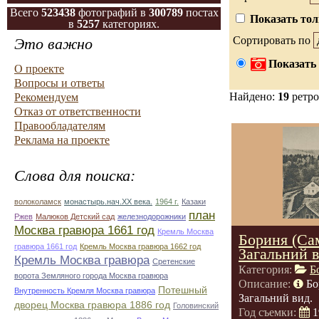
Всего
523438
фотографий в
300789
постах
Показать тол
в
5257
категориях.
Сортировать по
Это важно
Показать 
О проекте
Вопросы и ответы
Найдено:
19
ретро
Рекомендуем
Отказ от ответственности
Правообладателям
Реклама на проекте
Слова для поиска:
волоколамск
монастырь.нач.ХХ века.
1964 г.
Казаки
план
Ржев
Малюков Детский сад
железнодорожники
Москва гравюра 1661 год
Кремль Москва
Бориня (Сам
гравюра 1661 год
Кремль Москва гравюра 1662 год
Загальний в
Кремль Москва гравюра
Сретенские
Категория:
Б
ворота Земляного города Москва гравюра
Описание:
Бо
Потешный
Внутренность Кремля Москва гравюра
Загальний вид.
дворец Москва гравюра 1886 год
Головинский
Год съемки:
1