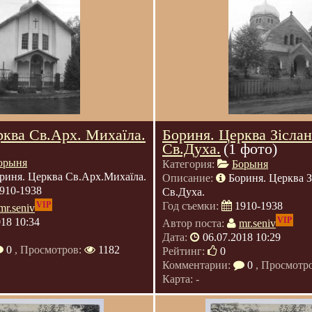
рква Св.Арх. Михаїла.
Бориня. Церква Зісла
Св.Духа.
(1 фото)
орыня
Категория:
Борыня
риня. Церква Св.Арх.Михаїла.
Описание:
Бориня. Церква З
910-1938
Св.Духа.
VIP
Год съемки:
1910-1938
mr.seniv
VIP
018 10:34
Автор поста:
mr.seniv
Дата:
06.07.2018 10:29
0
, Просмотров:
1182
Рейтинг:
0
Комментарии:
0
, Просмотр
Карта: -