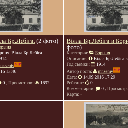
ла Бр.Лєбіга.
(2 фото)
Вілла Бр.Лебіга в Бори
фото)
орыня
риня. Вілла Бр.Лєбіга.
Категория:
Борыня
914
Описание:
Вілла Бр.Лебіга в
Год съемки:
1914
VIP
mr.seniv
VIP
016 13:46
Автор поста:
mr.seniv
Дата:
14.09.2016 17:29
0
, Просмотров:
1692
Рейтинг:
0
Комментарии:
0
, Просмотр
Карта: -