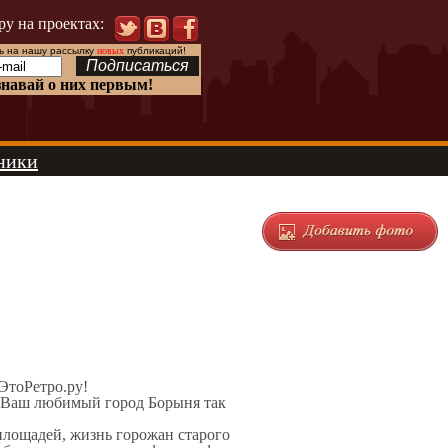
ру на проектах:
 на нашу рассылку
новых
публикаций!
знавай о них первым!
ники
 ЭтоРетро.ру!
л Ваш любимый город Борыня так
 площадей, жизнь горожан старого