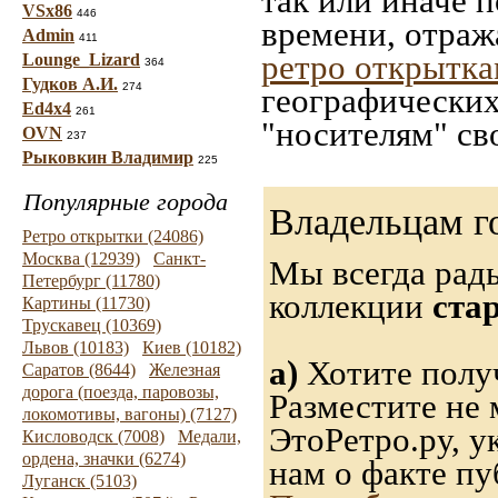
так или иначе 
VSx86
446
времени, отраж
Admin
411
ретро открытк
Lounge_Lizard
364
Гудков А.И.
274
географических
Ed4x4
261
"носителям" св
OVN
237
Рыковкин Владимир
225
Популярные города
Владельцам г
Ретро открытки (24086)
Москва (12939)
Санкт-
Мы всегда рад
Петербург (11780)
коллекции
ста
Картины (11730)
Трускавец (10369)
Львов (10183)
Киев (10182)
а)
Хотите получ
Саратов (8644)
Железная
дорога (поезда, паровозы,
Разместите не 
локомотивы, вагоны) (7127)
ЭтоРетро.ру, 
Кисловодск (7008)
Медали,
ордена, значки (6274)
нам о факте пу
Луганск (5103)