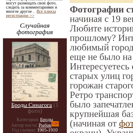
могут размещать свои фото,
Фотографии ст
следить за комментариями и
многое другое...
Все плюсы
регистрации >>
начиная с 19 ве
Случайная
Любите историю
фотография
прошлому? Инт
любимый город 
еще не было на
Интересуетесь
старых улиц го
горожан старог
Ретро транспорт
было запечатле
Броды Синагога
(1
фото)
крупнейшая баз
Категория:
Броды
(начиная от
фо
VIP
Автор поста:
Рыбак
окраин), Украи
Год съемки:
1905-1910