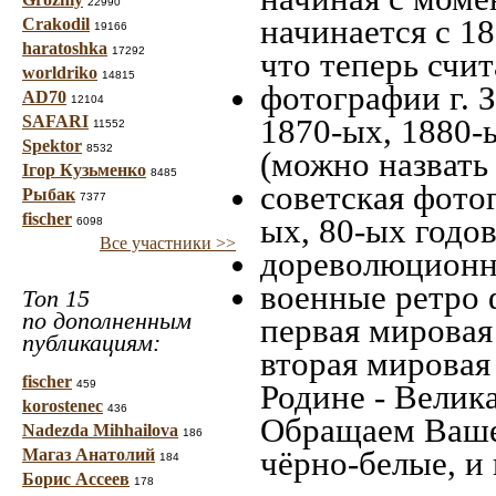
22990
начинается с 18
Crakodil
19166
haratoshka
17292
что теперь счит
worldriko
14815
фотографии г. 
AD70
12104
SAFARI
1870-ых, 1880-ы
11552
Spektor
8532
(можно назвать
Ігор Кузьменко
8485
советская фотог
Рыбак
7377
fischer
ых, 80-ых годов
6098
Все участники >>
дореволюционна
военные ретро 
Топ 15
по дополненным
первая мировая 
публикациям:
вторая мировая
fischer
459
Родине - Велик
korostenec
436
Обращаем Ваше
Nadezda Mihhailova
186
чёрно-белые, и
Магаз Анатолий
184
Борис Ассеев
178