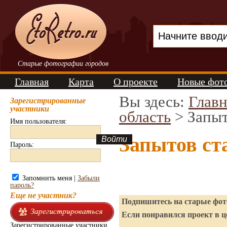
Старые фотографии городов
Главная
Карта
О проекте
Новые фот
Вы здесь:
Главн
Зарегистрированные
участники
область
> Запы
Имя пользователя:
Запытов ст
Пароль:
Запомнить меня |
Забыли
пароль?
Еще не участник?
Подпишитесь на старые фото
Если понравился проект в ц
Зарегистрированные участники