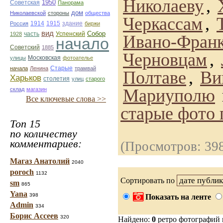
Николаеву
,
1950
Советская
Панорама
дом
Николаевской
стороны
общества
Черкассам
,
1914
1915
здание
Россия
биржи
вид
Собор
Успенский
1928
часть
Ивано-Франк
начало
Советский
1885
Черновцам
,
улицы
Московская
фотоателье
Старые
начала
Ленина
трамвай
Полтаве
,
Ви
Харьков
столетия
улиц
старого
Мариуполю
склад
магазин
Все ключевые слова >>
старые фото 
Топ 15
по количеству
комментариев:
(Просмотров: 39
Магаз Анатолий
2040
poroch
1132
Сортировать по
sm
865
Yana
398
Показать на ленте
Admin
334
Борис Ассеев
320
Найдено:
0
ретро фотографий