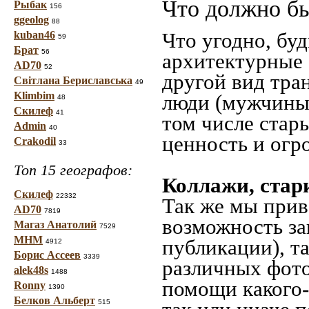
Что должно бы
Рыбак
156
ggeolog
88
Что угодно, буд
kuban46
59
Брат
56
архитектурные 
AD70
52
другой вид тра
Світлана Бериславська
49
Klimbim
люди (мужчины,
48
Скилеф
41
том числе стар
Admin
40
ценность и огр
Crakodil
33
Топ 15 географов:
Коллажи, стар
Скилеф
22332
Так же мы прив
AD70
7819
возможность за
Магаз Анатолий
7529
МНМ
публикации), т
4912
Борис Ассеев
3339
различных фото
alek48s
1488
помощи какого-л
Ronny
1390
Белков Альберт
515