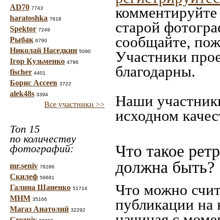
AD70
комментируйте 
7743
haratoshka
7618
старой фотограф
Spektor
7249
сообщайте, пож
Рыбак
6790
Николай Наседкин
Участники прое
5090
Ігор Кузьменко
4796
благодарны.
fischer
4401
Борис Ассеев
3722
alek48s
3394
Наши участники
Все участники >>
исходном качес
Топ 15
по количеству
Что такое рет
фотографий:
должна быть?
mr.seniv
78286
Скилеф
56681
Что можно счит
Галина Шаненко
51714
МНМ
публикации на 
35166
Магаз Анатолий
32292
начиная c моме
Grozniy