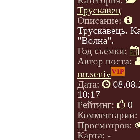
Категория:
Трускавец
Описание:
Трускавець. К
"Волна".
Год съемки:
Автор поста:
VIP
mr.seniv
Дата:
08.08
10:17
Рейтинг:
0
Комментарии:
Просмотров:
Карта: -