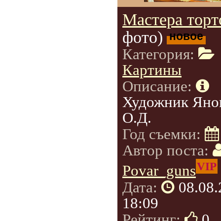
Мастера торт
фото)
новое
Категория:
Картины
Описание:
Художник Яно
О.Д.
Год съемки:
Автор поста:
VIP
Povar_guns
Дата:
08.08
18:09
Рейтинг:
0