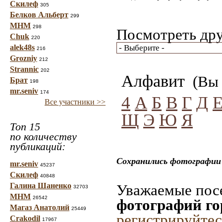
Скилеф
305
Белков Альберт
299
МНМ
298
Посмотреть дру
Chuk
220
alek48s
216
Grozniy
212
Strannic
202
Алфавит
(Вы 
Брат
198
mr.seniv
174
4
А
Б
В
Г
Д
Все участники >>
Щ
Э
Ю
Я
Топ 15
по количеству
публикаций:
Сохранились фотографии 
mr.seniv
45237
Скилеф
40848
Галина Шаненко
Уважаемые посе
32703
МНМ
26542
фотографий го
Магаз Анатолий
25449
регистрируйтес
Crakodil
17967