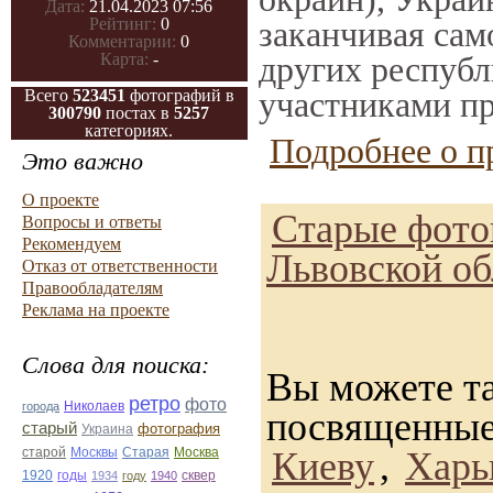
Дата:
21.04.2023 07:56
заканчивая само
Рейтинг:
0
Комментарии:
0
других республ
Карта:
-
участниками пр
Всего
523451
фотографий в
300790
постах в
5257
категориях.
Подробнее о п
Это важно
О проекте
Старые фото
Вопросы и ответы
Рекомендуем
Львовской об
Отказ от ответственности
Правообладателям
Реклама на проекте
Слова для поиска:
Вы можете та
ретро
фото
Николаев
города
посвященные
старый
фотография
Украина
Старая
Москва
Киеву
,
Харь
старой
Москвы
1920
годы
сквер
1934
году
1940