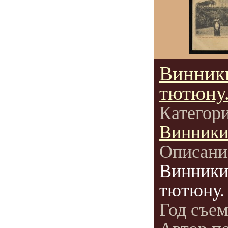
Винник
тютюну
Категор
Винник
Описани
Винники
тютюну.
Год съе