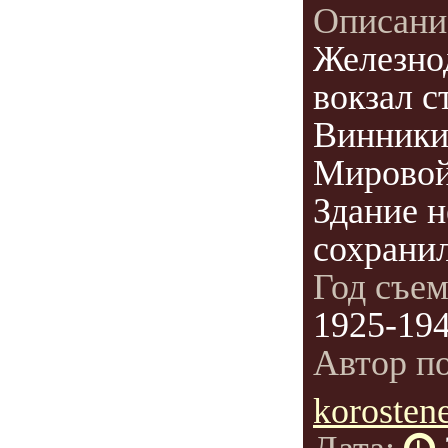
Описани
Железно
вокзал с
Винники
Мировой
Здание н
сохрани
Год съе
1925-19
Автор п
korosten