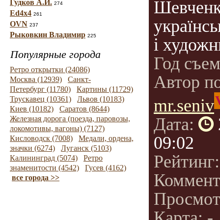
Шевченку
Гудков А.И.
274
Ed4x4
261
українсь
OVN
237
Рыковкин Владимир
225
і художн
Популярные города
Год съе
Ретро открытки (24086)
Автор п
Москва (12939)
Санкт-
Петербург (11780)
Картины (11729)
Трускавец (10361)
Львов (10183)
mr.seniv
Киев (10182)
Саратов (8644)
Железная дорога (поезда, паровозы,
Дата:
локомотивы, вагоны) (7127)
09:02
Кисловодск (7008)
Медали, ордена,
значки (6274)
Луганск (5103)
Рейтинг
Калининград (5074)
Ретро
знаменитости (4542)
Гусев (4162)
Коммент
все города >>
Просмот
Карта: -