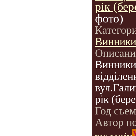
рік (бер
фото)
Категор
Винник
Описани
Винники
відділен
вул.Гали
рік (бере
Год съе
Автор п