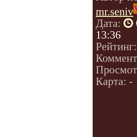
mr.seniv
Дата:
13:36
Рейтинг
Коммент
Просмот
Карта: -