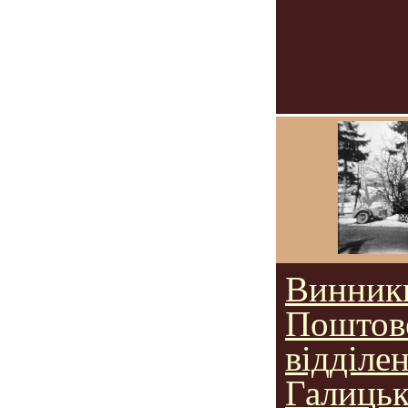
Винник
Поштов
відділе
Галицьк