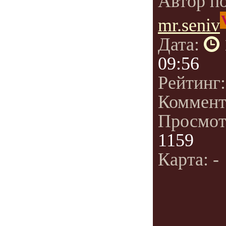
Автор п
mr.seniv
Дата:
09:56
Рейтинг
Коммент
Просмот
1159
Карта: -