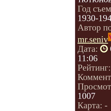
Год съе
1930-19
Автор п
mr.seniv
Дата:
11:06
Рейтинг
Коммент
Просмот
1007
Карта: -