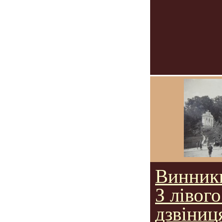
Винники
З лівого
дзвіниц