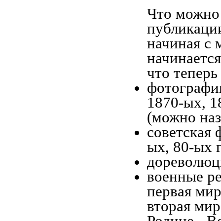
Что можно 
публикаци
начиная c 
начинается
что теперь
фотографии
1870-ых, 1
(можно наз
советская 
ых, 80-ых 
дореволюци
военные ре
первая мир
вторая мир
Родине - В