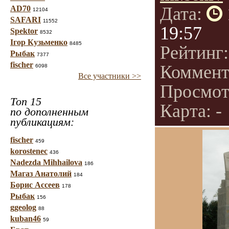
Дата:
AD70
12104
SAFARI
11552
19:57
Spektor
8532
Ігор Кузьменко
8485
Рейтинг
Рыбак
7377
fischer
Коммент
6098
Все участники >>
Просмот
Топ 15
Карта: -
по дополненным
публикациям:
fischer
459
korostenec
436
Nadezda Mihhailova
186
Магаз Анатолий
184
Борис Ассеев
178
Рыбак
156
ggeolog
88
kuban46
59