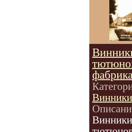
Винники
тютюно
фабрика
Категор
Винник
Описани
Винники
тютюнов