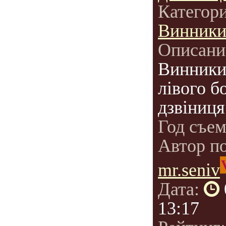
Категор
Винник
Описани
Винники.
лівого б
дзвіниця
Год съе
Автор п
mr.seniv
Дата:
13:17