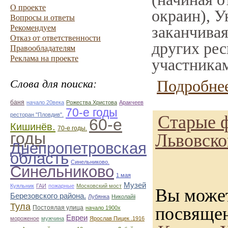
О проекте
окраин), У
Вопросы и ответы
заканчивая
Рекомендуем
Отказ от ответственности
других рес
Правообладателям
Реклама на проекте
участникам
Подробнее
Слова для поиска:
баня
начало 20века
Рожества Христова
Аракчеев
70-е годы
ресторан "Пловдив".
Старые ф
60-е
Кишинёв.
70-е годы.
годы
Львовско
Днепропетровская
область
Синельниково.
Синельниково
1 мая
Музей
Куяльник
ГАИ
пожарные
Московский мост
Вы может
Березовского района.
Лубянка
Николайii
Тула
посвящен
Постоялая улица
начало 1900х
Евреи
мороженое
мужчина
Ярослав Пицек .1916