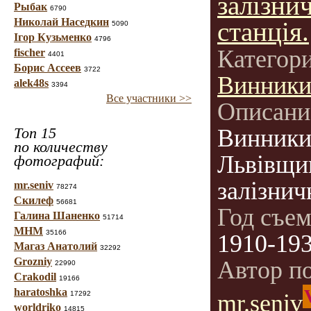
залізни
Рыбак
6790
Николай Наседкин
станція.
5090
Ігор Кузьменко
4796
Категор
fischer
4401
Борис Ассеев
3722
Винник
alek48s
3394
Все участники >>
Описани
Топ 15
Винники
по количеству
Львівщи
фотографий:
залізнич
mr.seniv
78274
Скилеф
56681
Год съе
Галина Шаненко
51714
МНМ
35166
1910-19
Магаз Анатолий
32292
Grozniy
Автор п
22990
Crakodil
19166
haratoshka
17292
mr.seniv
worldriko
14815