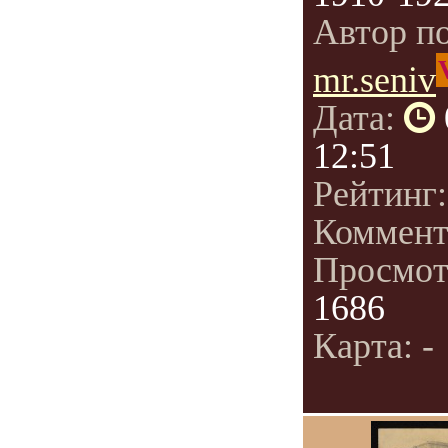
Автор п
mr.seniv
Дата:
12:51
Рейтинг
Коммент
Просмот
1686
Карта: -