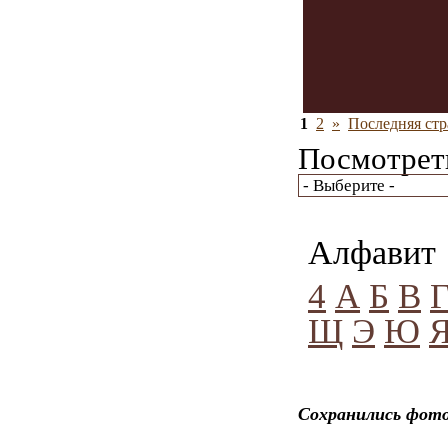
1
2
»
Последняя стр
Посмотреть
Алфавит
4
А
Б
В
Щ
Э
Ю
Сохранились фото