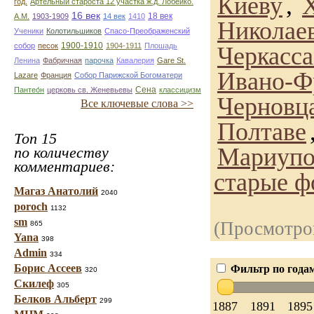
Киеву
,
год.
Артельный староста 12 участка ж.д. Лобейко.
16 век
18 век
А.М.
1903-1909
14 век
1410
Николае
Ученики
Колотильшиков
Спасо-Преображенский
1900-1910
собор
песок
1904-1911
Плошадь
Черкасс
Ленина
Фабричная
парочка
Кавалерия
Gare St.
Ивано-Ф
Lazare
Франция
Собор Парижской Богоматери
Сена
Пантео́н
церковь св. Женевьевы
классицизм
Черновц
Все ключевые слова >>
Полтаве
Топ 15
Мариуп
по количеству
комментариев:
старые ф
Магаз Анатолий
2040
poroch
1132
sm
(Просмотров
865
Yana
398
Admin
334
Борис Ассеев
Фильтр по года
320
Скилеф
305
Белков Альберт
299
1887
1891
1895