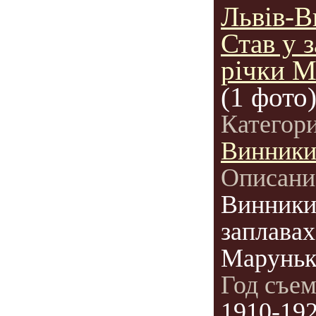
Львів-В
Став у 
річки М
(1 фото
Категор
Винник
Описани
Винники
заплавах
Маруньк
Год съе
1910-19