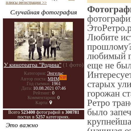
плюсы регистрации >>
Фотографи
Случайная фотография
фотографии
ЭтоРетро.р
Любите ис
прошлому?
любимый г
еще не был
У кинотеатра "Родина"
(1 фото)
Интересуе
Категория:
Энгельс
VIP
Автор поста:
МНМ
старых ули
Год съемки:
1961
Дата:
10.08.2021 07:46
горожан ст
Рейтинг:
0
Комментарии:
0
Ретро тран
Карта:
было запеч
Всего
523400
фотографий в
300781
постах в
5257
категориях.
крупнейша
Это важно
(начиная 