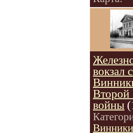
Железн
вокзал 
Винник
Второй
войны
(
Категор
Винник