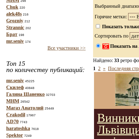
МНМ
298
Выбранный диапазо
Chuk
220
alek48s
216
Горячие метки:
Grozniy
212
Показать только
Strannic
202
Брат
198
Сортировать по
mr.seniv
174
Показать на 
Все участники >>
Найдено:
33
ретро ф
Топ 15
по количеству публикаций:
1
2
»
Последняя стр
mr.seniv
45225
Скилеф
40848
Галина Шаненко
32703
МНМ
26542
Магаз Анатолий
25449
Винник
Crakodil
17967
AD70
7743
Львівщи
haratoshka
7618
Spektor
7249