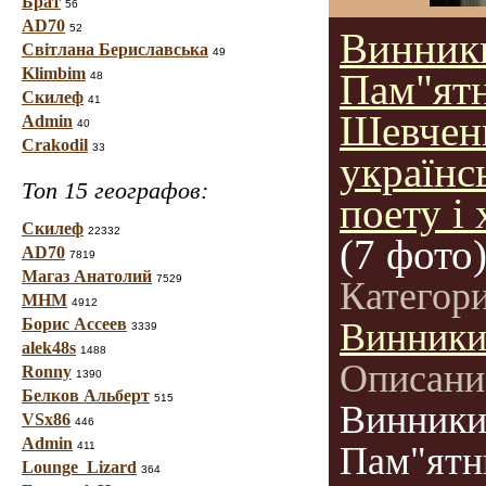
Брат
56
AD70
52
Винник
Світлана Бериславська
49
Klimbim
Пам"ят
48
Скилеф
41
Шевченк
Admin
40
Crakodil
33
українс
Топ 15 географов:
поету і
Скилеф
22332
(7 фото
AD70
7819
Магаз Анатолий
7529
Категор
МНМ
4912
Борис Ассеев
Винник
3339
alek48s
1488
Описани
Ronny
1390
Белков Альберт
515
Винники
VSx86
446
Admin
411
Пам"ятн
Lounge_Lizard
364