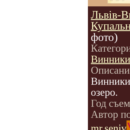
Львів-В
Купальн
фото)
Категор
Винник
Описани
Винники
озеро.
Год съе
Автор п
mr.seniv