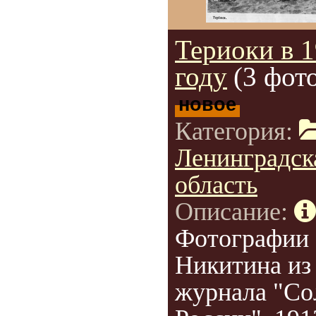
Териоки в 
году
(3 фот
новое
Категория:
Ленинградск
область
Описание:
Фотографии
Никитина из
журнала "Со