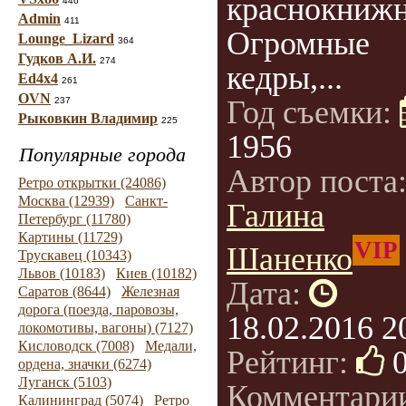
краснокнижн
446
Admin
411
Огромные
Lounge_Lizard
364
Гудков А.И.
274
кедры,...
Ed4x4
261
OVN
Год съемки:
237
Рыковкин Владимир
225
1956
Популярные города
Автор поста
Ретро открытки (24086)
Москва (12939)
Санкт-
Галина
Петербург (11780)
Картины (11729)
VIP
Шаненко
Трускавец (10343)
Львов (10183)
Киев (10182)
Дата:
Саратов (8644)
Железная
дорога (поезда, паровозы,
18.02.2016 2
локомотивы, вагоны) (7127)
Кисловодск (7008)
Медали,
Рейтинг:
ордена, значки (6274)
Луганск (5103)
Комментари
Калининград (5074)
Ретро