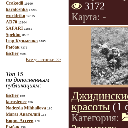
3172
Crakodil
19166
haratoshka
17292
Карта: -
worldriko
14815
AD70
12104
SAFARI
11552
Spektor
8532
Ігор Кузьменко
8485
Рыбак
7377
fischer
6098
Все участники >>
Топ 15
по дополненным
публикациям:
Джидински
fischer
459
korostenec
красоты
(1 
436
Nadezda Mihhailova
186
Магаз Анатолий
Категория:
184
Борис Ассеев
178
Рыбак
156