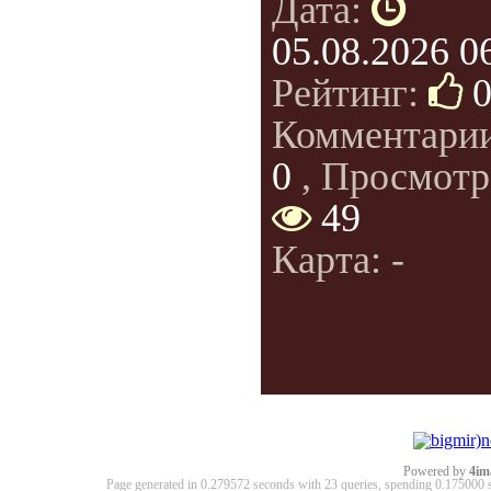
Дата:
05.08.2026 0
Рейтинг:
Комментари
0
, Просмотр
49
Карта: -
Powered by
4im
Page generated in 0.279572 seconds with 23 queries, spending 0.17500