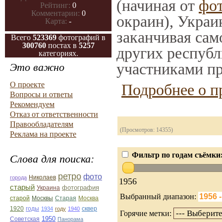
(начиная от
фо
Рейтинг:
0
Комментарии:
0
окраин), Украи
Карта:
-
заканчивая само
Всего
523369
фотографий в
300760
постах в
5257
других республ
категориях.
участниками пр
Это важно
О проекте
Подробнее о п
Вопросы и ответы
Рекомендуем
Отказ от ответственности
Правообладателям
(Просмотров: 14355)
Реклама на проекте
Фильтр по годам съёмки
Слова для поиска:
ретро
фото
Николаев
города
1956
старый
фотография
Украина
Выбранный диапазон:
Старая
Москва
старой
Москвы
1920
годы
сквер
1934
году
1940
Горячие метки:
1950
Советская
Панорама