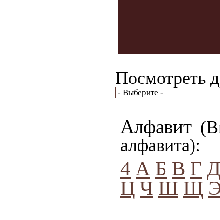
Посмотреть д
Алфавит
(Вы
алфавита):
4
А
Б
В
Г
Ц
Ч
Ш
Щ