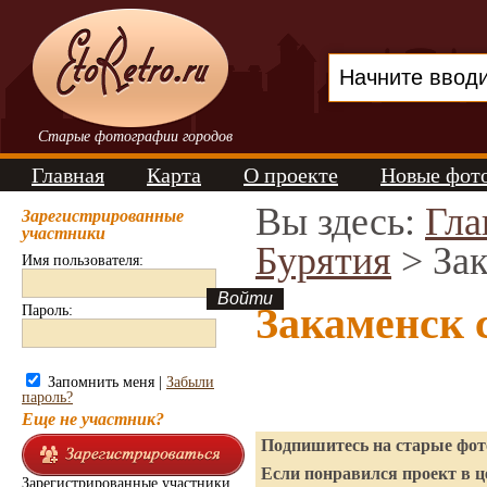
Старые фотографии городов
Главная
Карта
О проекте
Новые фот
Вы здесь:
Гла
Зарегистрированные
участники
Бурятия
> За
Имя пользователя:
Закаменск 
Пароль:
Запомнить меня |
Забыли
пароль?
Еще не участник?
Подпишитесь на старые фото
Если понравился проект в ц
Зарегистрированные участники