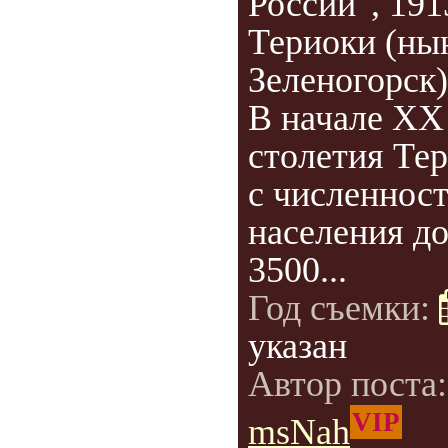
России", 191
Териоки (ны
Зеленогорск)
В начале ХХ
столетия Те
с численнос
населения д
3500...
Год съемки:
указан
Автор поста
VIP
msNah