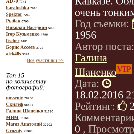
Кавказе. Обл
AD70
7743
haratoshka
очень тонким,
7618
Spektor
7249
Год съемки:
Рыбак
6790
Николай Наседкин
5090
1956
Ігор Кузьменко
4796
fischer
4401
Автор поста
Борис Ассеев
3722
alek48s
Галина
3394
Все участники >>
VIP
Шаненко
Топ 15
по количеству
Дата:
фотографий:
18.02.2016 2
mr.seniv
78260
Рейтинг:
Скилеф
56681
Галина Шаненко
51710
Комментари
МНМ
35166
Магаз Анатолий
32292
0
, Просмотр
Grozniy
22990