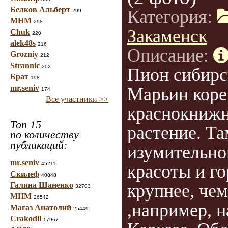
Белков Альберт
Категория:
299
МНМ
298
Закаменск
Chuk
220
alek48s
216
Описание:
Grozniy
212
Strannic
202
Пион сибирс
Брат
198
mr.seniv
Марьин коре
174
Все участники >>
краснокниж
Топ 15
растение. Та
по количеству
публикаций:
изумительно
mr.seniv
45211
красоты и го
Скилеф
40848
Галина Шаненко
крупнее, чем
32703
МНМ
26542
,например, н
Магаз Анатолий
25449
Crakodil
17967