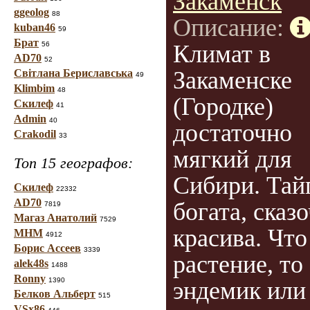
Закаменск
ggeolog
88
Описание:
kuban46
59
Брат
56
Климат в
AD70
52
Закаменске
Світлана Бериславська
49
Klimbim
48
(Городке)
Скилеф
41
Admin
40
достаточно
Crakodil
33
мягкий для
Топ 15 географов:
Сибири. Тай
Скилеф
22332
AD70
богата, сказ
7819
Магаз Анатолий
7529
красива. Что
МНМ
4912
Борис Ассеев
3339
растение, то
alek48s
1488
Ronny
1390
эндемик или
Белков Альберт
515
VSx86