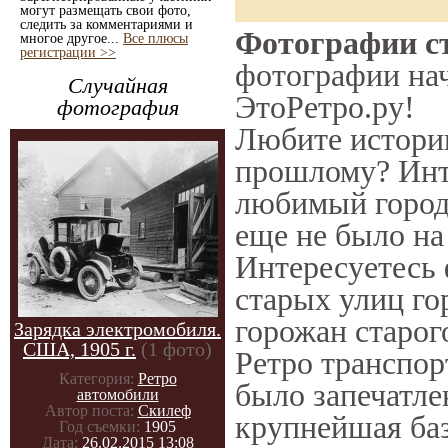
могут размещать свои фото,
следить за комментариями и
Фотографии ст
многое другое...
Все плюсы
регистрации >>
фотографии нач
Случайная
ЭтоРетро.ру!
фотография
Любите историю
прошлому? Инт
любимый город 
еще не было на
Интересуетесь
старых улиц го
горожан старог
Зарядка электромобиля.
США, 1905 г.
(1 фото)
Ретро транспорт
Категория:
Ретро
было запечатле
автомобили
Автор поста:
Скилеф
крупнейшая баз
Год съемки:
1905
Дата:
26.02.2015 13:08