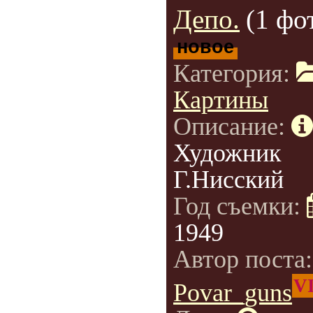
Депо.
(1 фо
новое
Категория:
Картины
Описание:
Художник
Г.Нисский
Год съемки:
1949
Автор поста
V
Povar_guns