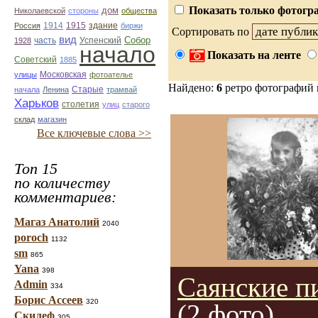
Показать только фотогра
дом
Николаевской
стороны
общества
1914
1915
здание
Россия
биржи
Сортировать по
вид
Собор
Успенский
1928
часть
начало
Показать на ленте
Советский
1885
улицы
Московская
фотоателье
Найдено:
6
ретро фотографий
Старые
начала
Ленина
трамвай
Харьков
столетия
улиц
старого
склад
магазин
Все ключевые слова >>
Топ 15
по количеству
комментариев:
Магаз Анатолий
2040
poroch
1132
sm
865
Yana
398
Саянские п
Admin
334
Борис Ассеев
320
(2 фото)
Скилеф
305