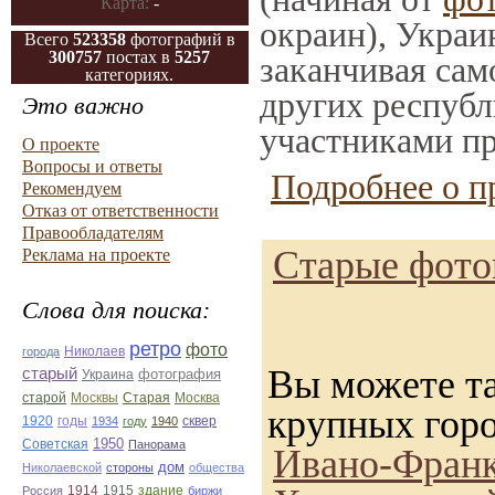
Карта:
-
окраин), Украи
Всего
523358
фотографий в
300757
постах в
5257
заканчивая само
категориях.
других республ
Это важно
участниками пр
О проекте
Вопросы и ответы
Подробнее о п
Рекомендуем
Отказ от ответственности
Правообладателям
Старые фотог
Реклама на проекте
Слова для поиска:
ретро
фото
Николаев
города
Вы можете та
старый
фотография
Украина
Старая
Москва
старой
Москвы
крупных гор
1920
годы
сквер
1934
году
1940
1950
Советская
Панорама
Ивано-Франк
дом
Николаевской
стороны
общества
1914
1915
здание
Россия
биржи