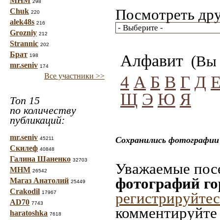
МНМ
298
Посмотреть дру
Chuk
220
alek48s
216
Grozniy
212
Strannic
202
Брат
Алфавит
198
(Вы 
mr.seniv
174
Все участники >>
4
А
Б
В
Г
Д
Щ
Э
Ю
Я
Топ 15
по количеству
публикаций:
mr.seniv
Сохранились фотографии 
45211
Скилеф
40848
Галина Шаненко
32703
Уважаемые посе
МНМ
26542
фотографий го
Магаз Анатолий
25449
Crakodil
17967
регистрируйтес
AD70
7743
комментируйте 
haratoshka
7618