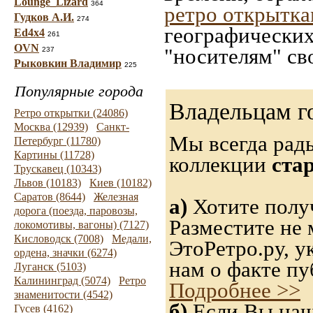
Lounge_Lizard
364
ретро открытк
Гудков А.И.
274
географических
Ed4x4
261
OVN
"носителям" св
237
Рыковкин Владимир
225
Популярные города
Владельцам г
Ретро открытки (24086)
Москва (12939)
Санкт-
Мы всегда рад
Петербург (11780)
Картины (11728)
коллекции
ста
Трускавец (10343)
Львов (10183)
Киев (10182)
Саратов (8644)
Железная
а)
Хотите получ
дорога (поезда, паровозы,
Разместите не 
локомотивы, вагоны) (7127)
Кисловодск (7008)
Медали,
ЭтоРетро.ру, 
ордена, значки (6274)
нам о факте пу
Луганск (5103)
Калининград (5074)
Ретро
Подробнее >>
знаменитости (4542)
б)
Если Вы нашл
Гусев (4162)