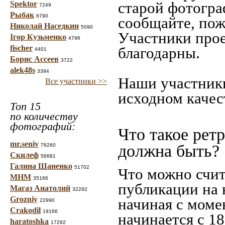
старой фотограф
Spektor
7249
Рыбак
6790
сообщайте, пож
Николай Наседкин
5090
Участники прое
Ігор Кузьменко
4796
fischer
благодарны.
4401
Борис Ассеев
3722
alek48s
3394
Наши участники
Все участники >>
исходном качес
Топ 15
по количеству
фотографий:
Что такое рет
mr.seniv
должна быть?
78260
Скилеф
56681
Галина Шаненко
51702
Что можно счит
МНМ
35166
публикации на 
Магаз Анатолий
32292
Grozniy
начиная c моме
22990
Crakodil
19166
начинается с 18
haratoshka
17292