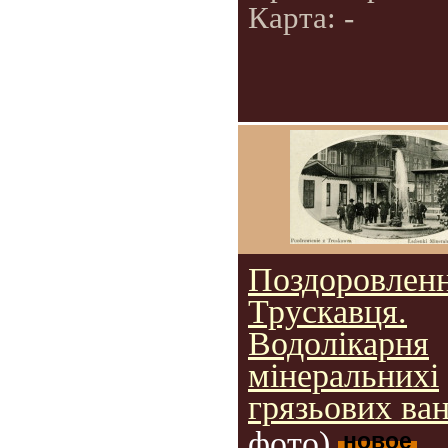
Карта: -
Поздоровленн
Трускавця.
Водолікарня
мінеральнихі
грязьових ван
фото)
новое