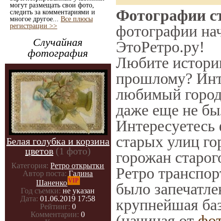
могут размещать свои фото,
Фотографии ст
следить за комментариями и
многое другое...
Все плюсы
регистрации >>
фотографии нач
Случайная
ЭтоРетро.ру!
фотография
Любите историю
прошлому? Инт
любимый город 
даже еще не бы
Интересуетесь
старых улиц го
Белая голубка и корзина
цветов
(1 фото)
горожан старог
Категория:
Ретро открытки
Ретро транспорт
Автор поста:
Галина
VIP
Шаненко
было запечатле
Год съемки:
не указан
Дата:
01.06.2019 17:58
крупнейшая баз
Рейтинг:
0
Комментарии:
0
(начиная от
фо