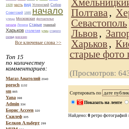
Хмельницки
вид
Собор
Успенский
1928
часть
начало
Полтава
,
Хе
Советский
1885
улицы
Московская
фотоателье
Севастополь
Старые
начала
Ленина
трамвай
Харьков
Львов
,
Запо
столетия
улиц
старого
склад
магазин
Харьков
,
Ки
Все ключевые слова >>
старые фото 
Топ 15
по количеству
комментариев:
(Просмотров: 64
Магаз Анатолий
2040
poroch
1132
sm
865
Сортировать по
Yana
398
Показать на ленте
Admin
334
Борис Ассеев
320
Найдено:
0
ретро фотографий
Скилеф
305
Белков Альберт
299