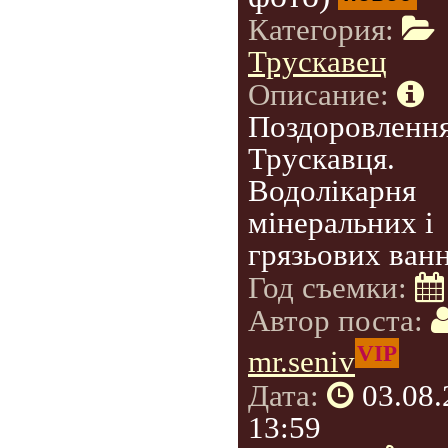
Категория:
Трускавец
Описание:
Поздоровлення
Трускавця.
Водолікарня
мінеральних і
грязьових ванн
Год съемки:
Автор поста:
VIP
mr.seniv
Дата:
03.08
13:59