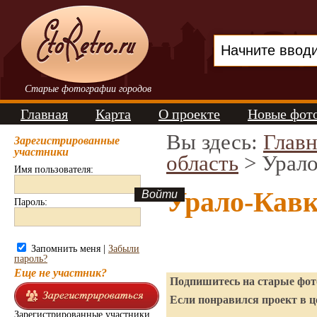
Старые фотографии городов
Главная
Карта
О проекте
Новые фот
Вы здесь:
Главн
Зарегистрированные
участники
область
> Урало
Имя пользователя:
Урало-Кавк
Пароль:
Запомнить меня |
Забыли
пароль?
Еще не участник?
Подпишитесь на старые фото
Если понравился проект в ц
Зарегистрированные участники