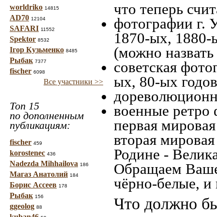
что теперь счит
worldriko
14815
AD70
фотографии г. 
12104
SAFARI
11552
1870-ых, 1880-ы
Spektor
8532
(можно назвать
Ігор Кузьменко
8485
Рыбак
7377
советская фотог
fischer
6098
ых, 80-ых годов
Все участники >>
дореволюционна
Топ 15
военные ретро 
по дополненным
первая мировая 
публикациям:
вторая мировая
fischer
459
Родине - Велик
korostenec
436
Nadezda Mihhailova
Обращаем Ваше
186
Магаз Анатолий
184
чёрно-белые, и
Борис Ассеев
178
Рыбак
156
Что должно бы
ggeolog
88
kuban46