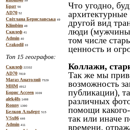
59
Что угодно, буд
Брат
56
архитектурные 
AD70
52
Світлана Бериславська
другой вид тра
49
Klimbim
48
люди (мужчины,
Скилеф
41
том числе стар
Admin
40
Crakodil
33
ценность и огр
Топ 15 географов:
Коллажи, стар
Скилеф
22332
Так же мы прив
AD70
7819
Магаз Анатолий
7529
возможность за
МНМ
4912
публикации), т
Борис Ассеев
3339
различных фото
alek48s
1488
Ronny
1390
помощи какого-л
Белков Альберт
515
так или иначе 
VSx86
446
Admin
времени, отраж
411