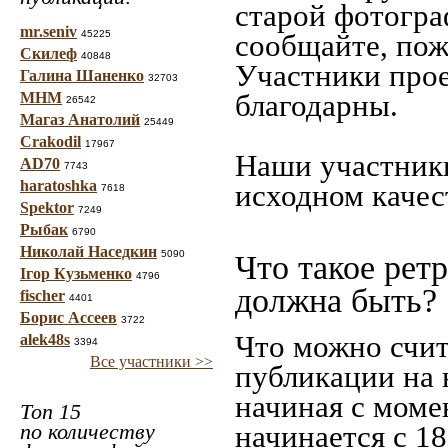
старой фотограф
mr.seniv
45225
сообщайте, пож
Скилеф
40848
Участники прое
Галина Шаненко
32703
благодарны.
МНМ
26542
Магаз Анатолий
25449
Crakodil
17967
Наши участники
AD70
7743
haratoshka
исходном качес
7618
Spektor
7249
Рыбак
6790
Николай Наседкин
5090
Что такое рет
Ігор Кузьменко
4796
должна быть?
fischer
4401
Борис Ассеев
3722
Что можно счит
alek48s
3394
Все участники >>
публикации на 
начиная c моме
Топ 15
по количеству
начинается с 18