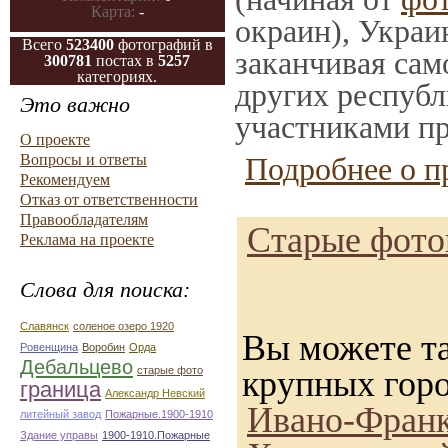
Карта:
-
окраин), Украи
Всего
523400
фотографий в
заканчивая само
300781
постах в
5257
категориях.
других республ
Это важно
участниками пр
О проекте
Вопросы и ответы
Подробнее о п
Рекомендуем
Отказ от ответственности
Правообладателям
Старые фотог
Реклама на проекте
Слова для поиска:
Славянск
соленое озеро 1920
Вы можете та
Ровенщина
Воробин
Орда
Дебальцево
старые фото
крупных гор
граница
Александр Невский
Ивано-Франк
литейный завод
Пожарные.1900-1910
Здание управы
1900-1910.Пожарные