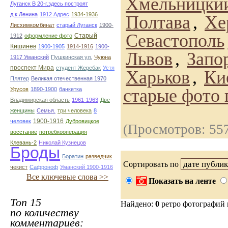
Хмельницки
Луганск В 20-г.здесь построят
д.к.Ленина
1912 Адрес
1934-1936
Полтава
,
Хе
Лисхимкомбинат
старый Луганск
1900-
Севастополь
Старый
1912
оформление фото
Кишинев
1900-1905
1914-1916
1900-
Львов
,
Запо
1917 Уманский
Пушкинская ул.
Чуюна
проспект Мира
студент Жеребак
Устя
Харьков
,
Ки
Плятер
Великая отечественная 1970
старые фото 
Урусов
1890-1900
банкетка
Владимирская область
1961-1963
Две
женщины
Семья.
три человека
8
1900-1916
человек
Дубровицкое
(Просмотров: 55
восстание
потребкооперация
Клевань-2
Николай Кузнецов
Броды
Боратин
разведчик
Сортировать по
чекист
Сафроноф
Уманский 1900-1916
Все ключевые слова >>
Показать на ленте
Топ 15
Найдено:
0
ретро фотографий
по количеству
комментариев: