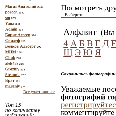
Посмотреть дру
Магаз Анатолий
2040
poroch
1132
sm
865
Yana
398
Admin
Алфавит
(Вы 
334
Борис Ассеев
320
4
А
Б
В
Г
Д
Скилеф
305
Белков Альберт
299
Щ
Э
Ю
Я
МНМ
298
Chuk
220
alek48s
216
Grozniy
212
Сохранились фотографии 
Strannic
202
Брат
198
mr.seniv
Уважаемые посе
174
Все участники >>
фотографий го
регистрируйтес
Топ 15
по количеству
комментируйте 
публикаций: