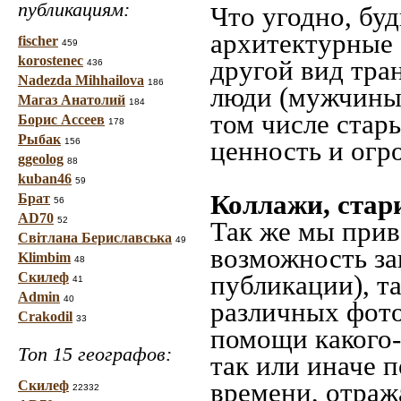
публикациям:
Что угодно, буд
архитектурные 
fischer
459
korostenec
другой вид тра
436
Nadezda Mihhailova
186
люди (мужчины,
Магаз Анатолий
184
том числе стар
Борис Ассеев
178
Рыбак
ценность и огр
156
ggeolog
88
kuban46
59
Коллажи, стар
Брат
56
AD70
52
Так же мы прив
Світлана Бериславська
49
возможность за
Klimbim
48
Скилеф
публикации), т
41
Admin
40
различных фото
Crakodil
33
помощи какого-л
Топ 15 географов:
так или иначе 
времени, отраж
Скилеф
22332