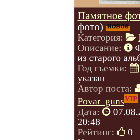
Памятное фот
фото)
новое
Категория:
Описание:
из старого аль
Год съемки:
указан
Автор поста:
VIP
Povar_guns
Дата:
07.08
20:48
Рейтинг:
0