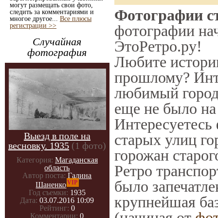
могут размещать свои фото,
Фотографии ст
следить за комментариями и
многое другое...
Все плюсы
регистрации >>
фотографии нач
Случайная
ЭтоРетро.ру!
фотография
Любите историю
прошлому? Инт
любимый город 
еще не было на
Интересуетесь
Выезд в поле на
старых улиц го
весновку. 1935
(1 фото)
горожан старог
Категория:
Магаданская
Ретро транспорт
область
Автор поста:
Галина
было запечатле
VIP
Шаненко
Год съемки:
1935
крупнейшая баз
Дата:
03.07.2016 10:09
Рейтинг:
0
(начиная от
фо
Комментарии:
0