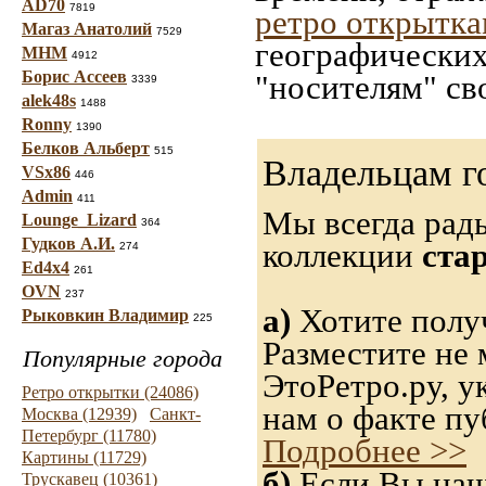
AD70
7819
ретро открытк
Магаз Анатолий
7529
географических
МНМ
4912
Борис Ассеев
"носителям" св
3339
alek48s
1488
Ronny
1390
Белков Альберт
515
Владельцам г
VSx86
446
Admin
411
Мы всегда рад
Lounge_Lizard
364
Гудков А.И.
коллекции
ста
274
Ed4x4
261
OVN
237
а)
Хотите получ
Рыковкин Владимир
225
Разместите не 
Популярные города
ЭтоРетро.ру, 
Ретро открытки (24086)
нам о факте пу
Москва (12939)
Санкт-
Петербург (11780)
Подробнее >>
Картины (11729)
б)
Если Вы нашл
Трускавец (10361)