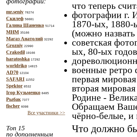
фотографий:
что теперь счит
mr.seniv
фотографии г. 
78274
Скилеф
56681
1870-ых, 1880-ы
Галина Шаненко
51714
(можно назвать
МНМ
35166
Магаз Анатолий
советская фотог
32292
Grozniy
22990
ых, 80-ых годов
Crakodil
19166
дореволюционна
haratoshka
17292
worldriko
14815
военные ретро 
AD70
12104
первая мировая 
SAFARI
11552
вторая мировая
Spektor
8532
Ігор Кузьменко
8485
Родине - Велик
Рыбак
7377
Обращаем Ваше
fischer
6098
Все участники >>
чёрно-белые, и
Что должно бы
Топ 15
по дополненным