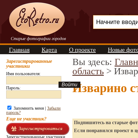
Старые фотографии городов
Главная
Карта
О проекте
Новые фот
Вы здесь:
Главн
Зарегистрированные
участники
область
> Изва
Имя пользователя:
Изварино с
Пароль:
Запомнить меня |
Забыли
пароль?
Еще не участник?
Подпишитесь на старые фото
Если понравился проект в ц
Зарегистрированные участники