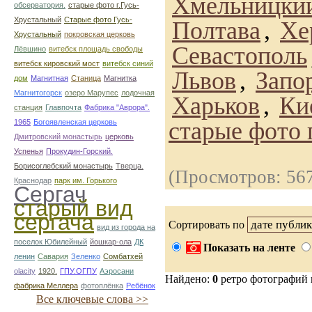
Хмельницки
обсерватория.
старые фото г.Гусь-
Хрустальный
Старые фото Гусь-
Полтава
,
Хе
Хрустальный
покровская церковь
Севастополь
Лёвшино
витебск площадь свободы
витебск кировский мост
витебск синий
Львов
,
Запо
дом
Магнитная
Станица
Магнитка
Магнитогорск
озеро Марупес
лодочная
Харьков
,
Ки
станция
Главпочта
Фабрика "Аврора".
старые фото 
1965
Богоявленская церковь
Дмитровский монастырь
церковь
Успенья
Прокудин-Горский.
Борисоглебский монастырь
Тверца.
(Просмотров: 56
Краснодар
парк им. Горького
Сергач
старый вид
сергача
Сортировать по
вид из города на
поселок Юбилейный
йошкар-ола
ДК
Показать на ленте
ленин
Савария
Зеленко
Сомбатхей
olacity
1920.
ГПУ.ОГПУ
Аэросани
Найдено:
0
ретро фотографий
фабрика Меллера
фотоплёнка
Ребёнок
Все ключевые слова >>