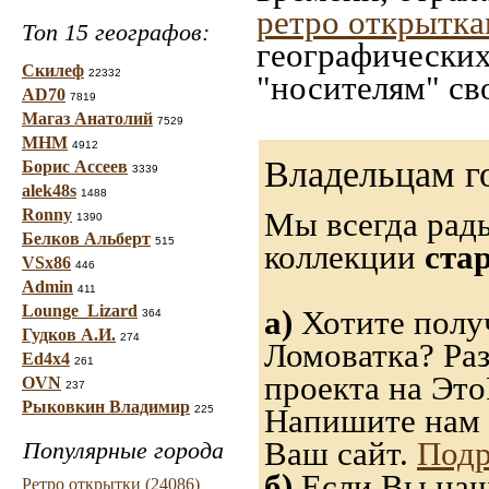
ретро открытк
Топ 15 географов:
географических
Скилеф
22332
"носителям" св
AD70
7819
Магаз Анатолий
7529
МНМ
4912
Владельцам г
Борис Ассеев
3339
alek48s
1488
Ronny
Мы всегда рад
1390
Белков Альберт
515
коллекции
ста
VSx86
446
Admin
411
Lounge_Lizard
а)
Хотите полу
364
Гудков А.И.
274
Ломоватка? Ра
Ed4x4
261
проекта на Это
OVN
237
Рыковкин Владимир
Напишите нам 
225
Ваш сайт.
Подр
Популярные города
б)
Если Вы нашл
Ретро открытки (24086)