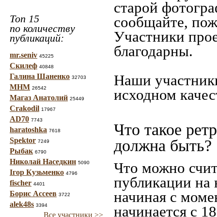
старой фотограф
Топ 15
сообщайте, пож
по количеству
Участники прое
публикаций:
благодарны.
mr.seniv
45225
Скилеф
40848
Наши участники
Галина Шаненко
32703
МНМ
26542
исходном качес
Магаз Анатолий
25449
Crakodil
17967
AD70
7743
Что такое рет
haratoshka
7618
Spektor
должна быть?
7249
Рыбак
6790
Николай Наседкин
Что можно счит
5090
Ігор Кузьменко
4796
публикации на 
fischer
4401
начиная c моме
Борис Ассеев
3722
alek48s
3394
начинается с 18
Все участники >>