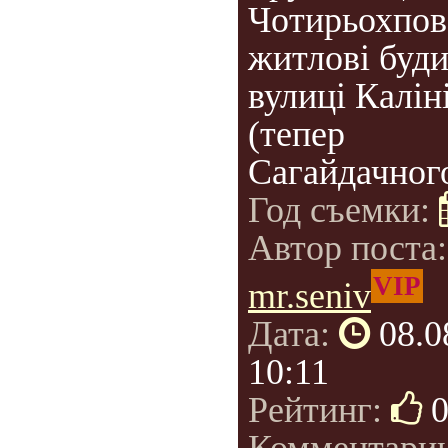
Чотирьохпов
житлові буд
вулиці Калін
(тепер
Сагайдачного
Год съемки:
Автор поста
VIP
mr.seniv
Дата:
08.0
10:11
Рейтинг: