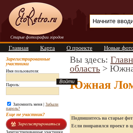
Старые фотографии городов
Главная
Карта
О проекте
Новые фот
Вы здесь:
Главн
Зарегистрированные
участники
область
> Южна
Имя пользователя:
Южная Лом
Пароль:
Запомнить меня |
Забыли
пароль?
Еще не участник?
Подпишитесь на старые фото
Если понравился проект в ц
Зарегистрированные участники