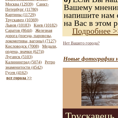
Москва (12939)
Санкт-
Вашему мнению,
Петербург (11780)
напишите нам о
Картины (11729)
Трускавец (10369)
на Вас в этом р
Львов (10183)
Киев (10182)
Подробнее >
Саратов (8644)
Железная
дорога (поезда, паровозы,
локомотивы, вагоны) (7127)
Нет Вашего города?
Кисловодск (7008)
Медали,
ордена, значки (6274)
Луганск (5103)
Новые фотографии н
Калининград (5074)
Ретро
знаменитости (4542)
Гусев (4162)
все города >>
Трускавець.