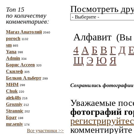
Посмотреть дру
Топ 15
по количеству
комментариев:
Магаз Анатолий
2040
Алфавит
(Вы 
poroch
1132
sm
865
4
А
Б
В
Г
Д
Yana
398
Щ
Э
Ю
Я
Admin
334
Борис Ассеев
320
Скилеф
305
Белков Альберт
299
МНМ
Сохранились фотографии
298
Chuk
220
alek48s
216
Уважаемые посе
Grozniy
212
фотографий г
Strannic
202
Брат
регистрируйтес
198
mr.seniv
174
комментируйте 
Все участники >>