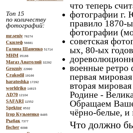
что теперь счит
фотографии г. 
Топ 15
по количеству
правило 1870-ых
фотографий:
фотографии (мо
mr.seniv
78274
советская фотог
Скилеф
56681
ых, 80-ых годов
Галина Шаненко
51714
МНМ
дореволюционна
35166
Магаз Анатолий
32292
военные ретро 
Grozniy
22990
первая мировая 
Crakodil
19166
haratoshka
17292
вторая мировая
worldriko
14815
Родине - Велик
AD70
12104
Обращаем Ваше
SAFARI
11552
Spektor
8532
чёрно-белые, и
Ігор Кузьменко
8485
Рыбак
Что должно бы
7377
fischer
6098