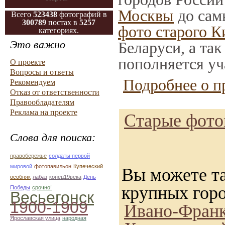
Москвы
до сам
Всего
523438
фотографий в
300789
постах в
5257
фото старого К
категориях.
Это важно
Беларуси, а та
пополняется уч
О проекте
Вопросы и ответы
Подробнее о п
Рекомендуем
Отказ от ответственности
Правообладателям
Реклама на проекте
Старые фотог
Слова для поиска:
правобережье
солдаты первой
мировой
фотопавильон
Купеческий
Вы можете та
особняк
лабаз
конец19века
День
крупных гор
Победы
срочно!
Весьегонск
1900-1909
Ивано-Франк
Ярославская улица
народная