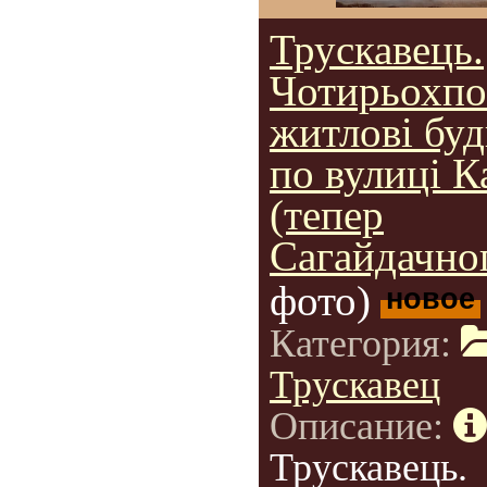
Трускавець.
Чотирьохпо
житлові бу
по вулиці К
(тепер
Сагайдачног
фото)
новое
Категория:
Трускавец
Описание:
Трускавець.