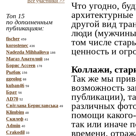
Все участники >>
Что угодно, буд
архитектурные 
Топ 15
по дополненным
другой вид тра
публикациям:
люди (мужчины,
fischer
том числе стар
459
korostenec
436
ценность и огр
Nadezda Mihhailova
186
Магаз Анатолий
184
Борис Ассеев
Коллажи, стар
178
Рыбак
156
Так же мы прив
ggeolog
88
возможность за
kuban46
59
Брат
56
публикации), т
AD70
52
различных фото
Світлана Бериславська
49
Klimbim
помощи какого-л
48
Скилеф
41
так или иначе 
Admin
40
времени, отраж
Crakodil
33