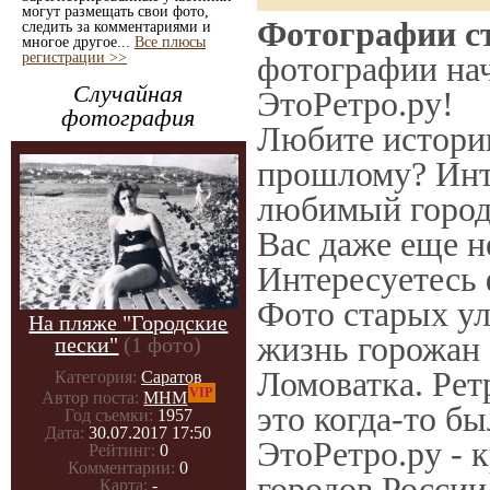
могут размещать свои фото,
Фотографии с
следить за комментариями и
многое другое...
Все плюсы
регистрации >>
фотографии нач
Случайная
ЭтоРетро.ру!
фотография
Любите историю
прошлому? Инт
любимый город
Вас даже еще н
Интересуетесь
Фото старых ул
На пляже "Городские
жизнь горожан 
пески"
(1 фото)
Ломоватка. Рет
Категория:
Саратов
VIP
Автор поста:
МНМ
это когда-то б
Год съемки:
1957
Дата:
30.07.2017 17:50
ЭтоРетро.ру - 
Рейтинг:
0
Комментарии:
0
городов России
Карта:
-