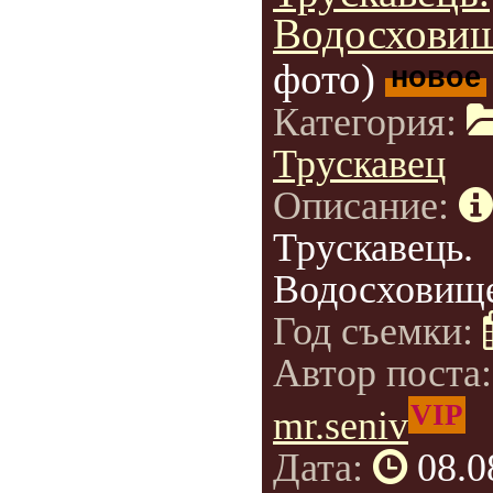
Водосховищ
фото)
новое
Категория:
Трускавец
Описание:
Трускавець.
Водосховище
Год съемки:
Автор поста
VIP
mr.seniv
Дата:
08.0