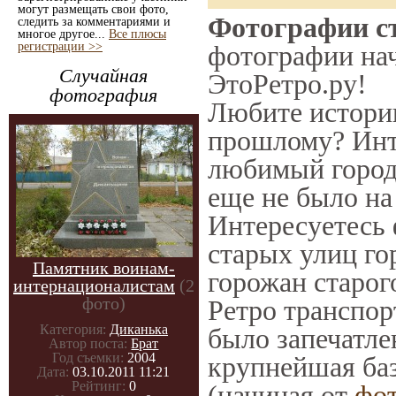
могут размещать свои фото,
Фотографии ст
следить за комментариями и
многое другое...
Все плюсы
регистрации >>
фотографии нач
Случайная
ЭтоРетро.ру!
фотография
Любите историю
прошлому? Инт
любимый город 
еще не было на
Интересуетесь
старых улиц го
Памятник воинам-
горожан старог
интернационалистам
(2
фото)
Ретро транспорт
Категория:
Диканька
было запечатле
Автор поста:
Брат
Год съемки:
2004
крупнейшая баз
Дата:
03.10.2011 11:21
Рейтинг:
0
(начиная от
фо