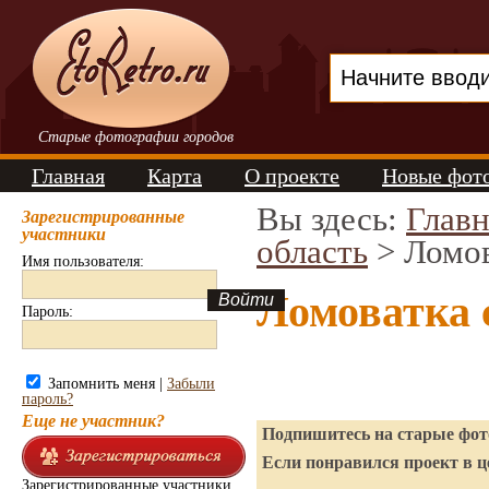
Старые фотографии городов
Главная
Карта
О проекте
Новые фот
Вы здесь:
Главн
Зарегистрированные
участники
область
> Ломо
Имя пользователя:
Ломоватка 
Пароль:
Запомнить меня |
Забыли
пароль?
Еще не участник?
Подпишитесь на старые фото
Если понравился проект в ц
Зарегистрированные участники