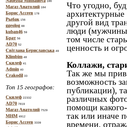
Nadezda Mihhailova
186
Что угодно, буд
Магаз Анатолий
184
архитектурные 
Борис Ассеев
178
Рыбак
другой вид тра
156
ggeolog
88
люди (мужчины,
kuban46
59
том числе стар
Брат
56
AD70
ценность и огр
52
Світлана Бериславська
49
Klimbim
48
Коллажи, стар
Скилеф
41
Admin
40
Так же мы прив
Crakodil
33
возможность за
Топ 15 географов:
публикации), т
различных фото
Скилеф
22332
AD70
7819
помощи какого-л
Магаз Анатолий
7529
так или иначе 
МНМ
4912
времени, отраж
Борис Ассеев
3339