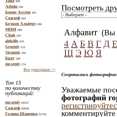
Yana
398
Посмотреть дру
Admin
334
Борис Ассеев
320
Скилеф
305
Белков Альберт
299
МНМ
Алфавит
(Вы 
298
Chuk
220
4
А
Б
В
Г
Д
alek48s
216
Grozniy
212
Щ
Э
Ю
Я
Strannic
202
Брат
198
mr.seniv
174
Все участники >>
Сохранились фотографии 
Топ 15
по количеству
Уважаемые посе
публикаций:
фотографий го
mr.seniv
регистрируйтес
45237
Скилеф
40848
комментируйте 
Галина Шаненко
32703