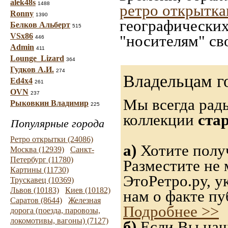
alek48s
1488
ретро открытк
Ronny
1390
географических
Белков Альберт
515
VSx86
"носителям" св
446
Admin
411
Lounge_Lizard
364
Гудков А.И.
274
Владельцам г
Ed4x4
261
OVN
237
Мы всегда рад
Рыковкин Владимир
225
коллекции
ста
Популярные города
Ретро открытки (24086)
а)
Хотите получ
Москва (12939)
Санкт-
Петербург (11780)
Разместите не 
Картины (11730)
ЭтоРетро.ру, 
Трускавец (10369)
Львов (10183)
Киев (10182)
нам о факте пу
Саратов (8644)
Железная
Подробнее >>
дорога (поезда, паровозы,
локомотивы, вагоны) (7127)
б)
Если Вы нашл