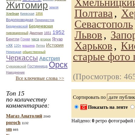
Хмельницки
Житомир
земля
Полтава
,
Хе
Хлебная
Киевская
1856
Водопроводная
Перекресток
Севастополь
Бердичевская
Бердичевской
Львов
,
Запо
1952
пивоваренный
Дмитрия
1651
Бентли
Ягуар
Гонки
часа
второе
Харьков
,
Ки
История
«ХК
120»
машина
Литва
Немецкая
общественный
старые фото 
Черкассы
Австрия
Орск
Гостинница
Суворовской
Наводнение
(Просмотров: 46
Все ключевые слова >>
Топ 15
Сортировать по
по количеству
комментариев:
Показать на ленте
Магаз Анатолий
2040
Найдено:
0
ретро фотографий
poroch
1132
sm
865