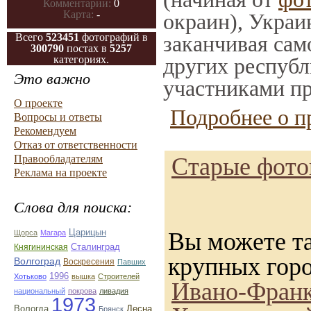
Комментарии:
0
Карта:
-
окраин), Украи
Всего
523451
фотографий в
заканчивая само
300790
постах в
5257
категориях.
других республ
Это важно
участниками пр
О проекте
Подробнее о п
Вопросы и ответы
Рекомендуем
Отказ от ответственности
Правообладателям
Старые фотог
Реклама на проекте
Слова для поиска:
Царицын
Вы можете та
Щорса
Магара
Сталинград
Княгининская
крупных гор
Волгоград
Воскресения
Павших
1996
Хотьково
вышка
Строителей
Ивано-Франк
национальный
покрова
ливадия
1973
Вологда
Десна
Брянск