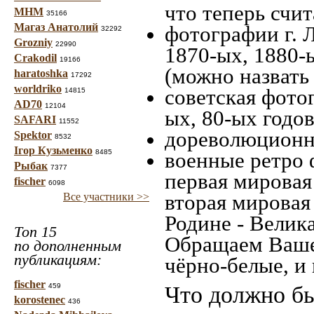
что теперь счит
МНМ
35166
Магаз Анатолий
фотографии г. 
32292
Grozniy
22990
1870-ых, 1880-ы
Crakodil
19166
(можно назвать
haratoshka
17292
worldriko
советская фотог
14815
AD70
12104
ых, 80-ых годов
SAFARI
11552
дореволюционна
Spektor
8532
Ігор Кузьменко
8485
военные ретро 
Рыбак
7377
первая мировая 
fischer
6098
вторая мировая
Все участники >>
Родине - Велик
Топ 15
Обращаем Ваше
по дополненным
публикациям:
чёрно-белые, и
fischer
459
Что должно бы
korostenec
436