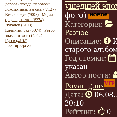
ушедшей эпо
дорога (поезда, паровозы,
локомотивы, вагоны) (7127)
фото)
новое
Кисловодск (7008)
Медали,
ордена, значки (6274)
Категория:
Луганск (5103)
Разное
Калининград (5074)
Ретро
знаменитости (4542)
Описание:
Гусев (4162)
все города >>
старого альбом
Год съемки:
указан
Автор поста:
VIP
Povar_guns
Дата:
06.08
20:10
Рейтинг:
0