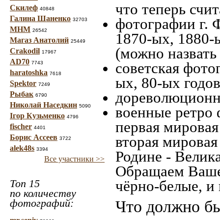
что теперь счит
Скилеф
40848
Галина Шаненко
фотографии г. 
32703
МНМ
26542
1870-ых, 1880-ы
Магаз Анатолий
25449
(можно назвать
Crakodil
17967
AD70
советская фотог
7743
haratoshka
7618
ых, 80-ых годов
Spektor
7249
дореволюционна
Рыбак
6790
Николай Наседкин
5090
военные ретро 
Ігор Кузьменко
4796
первая мировая 
fischer
4401
Борис Ассеев
вторая мировая
3722
alek48s
3394
Родине - Велик
Все участники >>
Обращаем Ваше
Топ 15
чёрно-белые, и
по количеству
фотографий:
Что должно бы