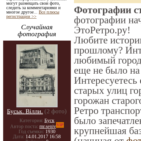
могут размещать свои фото,
Фотографии ст
следить за комментариями и
многое другое...
Все плюсы
регистрации >>
фотографии нач
Случайная
ЭтоРетро.ру!
фотография
Любите историю
прошлому? Инт
любимый город 
еще не было на
Интересуетесь
старых улиц го
горожан старог
Ретро транспорт
Буськ. Вілли.
(2 фото)
было запечатле
Категория:
Буск
VIP
Автор поста:
mr.seniv
крупнейшая баз
Год съемки:
1930
Дата:
14.01.2017 16:58
(начиная от
фо