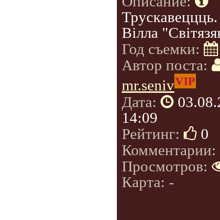
Описание:
Трускавеццць.
Вілла "Світязя
Год съемки:
Автор поста:
VIP
mr.seniv
Дата:
03.08
14:09
Рейтинг:
0
Комментарии:
Просмотров:
Карта: -