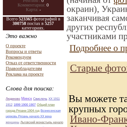
Рейтинг:
0
Комментарии:
0
окраин), Украи
Карта:
-
заканчивая само
Всего
523365
фотографий в
300758
постах в
5257
других республ
категориях.
участниками пр
Это важно
Подробнее о п
О проекте
Вопросы и ответы
Рекомендуем
Отказ от ответственности
Старые фотог
Правообладателям
Реклама на проекте
Слова для поиска:
Вы можете та
Минск
Людиново
Свислочь
XX 1911
1912
1899 1900 1907
Общий план
крупных гор
города Рязани 1904 год
Вознесенская
Ивано-Франк
церковь Рязань начало ХХ века
женщины
Льговский монастырь начало