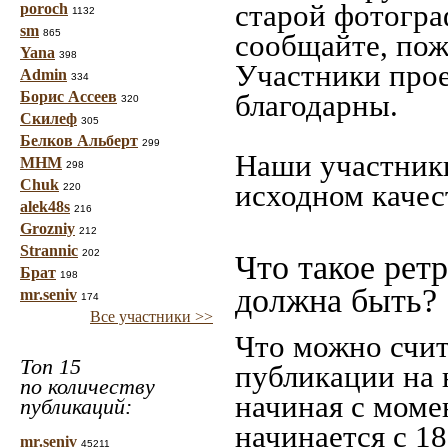
старой фотограф
poroch
1132
sm
865
сообщайте, пож
Yana
398
Участники прое
Admin
334
Борис Ассеев
благодарны.
320
Скилеф
305
Белков Альберт
299
Наши участники
МНМ
298
Chuk
исходном качес
220
alek48s
216
Grozniy
212
Strannic
202
Что такое рет
Брат
198
должна быть?
mr.seniv
174
Все участники >>
Что можно счит
Топ 15
публикации на 
по количеству
начиная c моме
публикаций:
начинается с 18
mr.seniv
45211