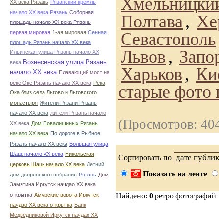
Хмельницки
ХХ века Рязань
Рязанский кремль
начало ХХ века Рязань
Соборная
Полтава
,
Хе
площадь начало ХХ века Рязань
первая мировая
1-ая мировая
Сенная
Севастополь
площадь Рязань начало ХХ века
Львов
,
Запо
Ильинская улица Рязань начало ХХ
Вознесенская улица Рязань
века
Харьков
,
Ки
начало ХХ века
Плавающий мост на
реке Оке Рязань начало ХХ века
Река
старые фото 
Ока близ села Льгово и Льговского
монастыря
Жители Рязани Рязань
начало ХХ века
жители Рязань начало
(Просмотров: 40
ХХ века
Дом Повалишиных Рязань
начало ХХ века
По дороге в Рыбное
Рязань начало ХХ века
Большая улица
Шацк начало ХХ века
Никольская
Сортировать по
церковь Шацк начало ХХ века
Летний
Показать на ленте
дом дворянского собрания
Рязань
Дом
Замятина Иркутск начдао ХХ века
открытка
Амурские ворота Иркутск
Найдено:
0
ретро фотографий
начдао ХХ века открытка
Банк
Медведниковой Иркутск начдао ХХ