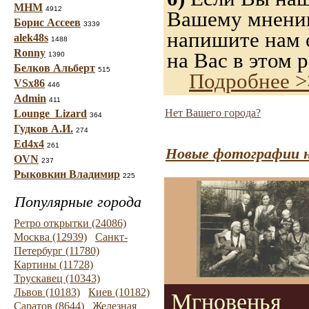
МНМ
4912
Вашему мнению,
Борис Ассеев
3339
напишите нам о
alek48s
1488
Ronny
на Вас в этом р
1390
Белков Альберт
515
Подробнее >
VSx86
446
Admin
411
Нет Вашего города?
Lounge_Lizard
364
Гудков А.И.
274
Ed4x4
261
Новые фотографии н
OVN
237
Рыковкин Владимир
225
Популярные города
Ретро открытки (24086)
Москва (12939)
Санкт-
Петербург (11780)
Картины (11728)
Трускавец (10343)
Львов (10183)
Киев (10182)
Мгновенья
Саратов (8644)
Железная