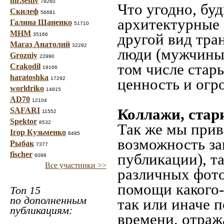
mr.seniv
78260
Что угодно, буд
Скилеф
56681
архитектурные 
Галина Шаненко
51710
МНМ
другой вид тра
35166
Магаз Анатолий
32292
люди (мужчины,
Grozniy
22990
том числе стар
Crakodil
19166
haratoshka
17292
ценность и огр
worldriko
14815
AD70
12104
Коллажи, стар
SAFARI
11552
Spektor
8532
Так же мы прив
Ігор Кузьменко
8485
возможность за
Рыбак
7377
fischer
публикации), т
6098
Все участники >>
различных фото
помощи какого-л
Топ 15
по дополненным
так или иначе 
публикациям:
времени, отраж