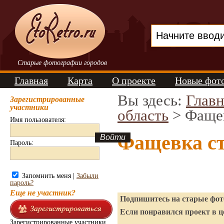
Старые фотографии городов
Главная
Карта
О проекте
Новые фот
Вы здесь:
Главн
Зарегистрированные
участники
область
> Фаще
Имя пользователя:
Фащевка с
Пароль:
Запомнить меня |
Забыли
пароль?
Еще не участник?
Подпишитесь на старые фото
Если понравился проект в ц
Зарегистрированные участники