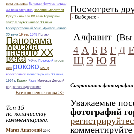
века открытка
Бульвар Иркутск начдао
Посмотреть дру
ХХ века открытка
Часовня Спасителя
Иркутск начало ХХ века
Городской
театр Иркутск начало ХХ века
Государственный банк. Иркутск начало
Алфавит
(Вы 
ХХ века
19 век
1845
Поляки
Панорама
Москва
4
А
Б
В
Г
Д
начало ХХ
века
Щ
Э
Ю
Я
Губин.
Пражский
курсы
рококо
Лен
мощи
волоколамск
монастырь.нач.ХХ века.
1964 г.
Казаки
Ржев
Малюков Детский
Сохранились фотографии 
сад
железнодорожники
Все ключевые слова >>
Уважаемые посе
Топ 15
фотографий г
по количеству
регистрируйтес
комментариев:
комментируйте 
Магаз Анатолий
2040