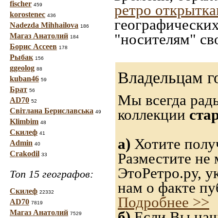
fischer
ретро открытк
459
korostenec
436
географических
Nadezda Mihhailova
186
"носителям" св
Магаз Анатолий
184
Борис Ассеев
178
Рыбак
156
ggeolog
88
Владельцам г
kuban46
59
Брат
56
Мы всегда рад
AD70
52
коллекции
ста
Світлана Бериславська
49
Klimbim
48
Скилеф
41
а)
Хотите получ
Admin
40
Crakodil
Разместите не 
33
ЭтоРетро.ру, 
Топ 15 географов:
нам о факте пу
Скилеф
22332
Подробнее >>
AD70
7819
Магаз Анатолий
б)
Если Вы нашл
7529