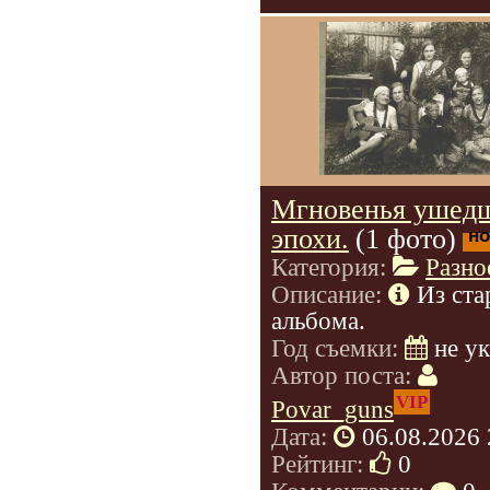
Мгновенья ушед
эпохи.
(1 фото)
но
Категория:
Разно
Описание:
Из ста
альбома.
Год съемки:
не у
Автор поста:
VIP
Povar_guns
Дата:
06.08.2026 
Рейтинг:
0