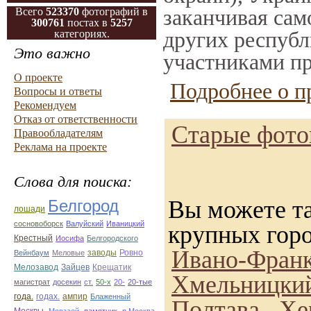
заканчивая само
Всего
523370
фотографий в
300761
постах в
5257
других республ
категориях.
Это важно
участниками пр
О проекте
Подробнее о п
Вопросы и ответы
Рекомендуем
Отказ от ответственности
Старые фотог
Правообладателям
Реклама на проекте
Слова для поиска:
Вы можете та
Белгород
лошади
сосновоборск
Валуйский
Иваницкий
крупных гор
Крестный
Иосифа
Белгородского
Ивано-Франк
Ровно
Вейнбаум
Меловые
заводы
Зайцев
Мелозавод
Крещатик
Хмельницки
магистрат
досекин
ст.
50-х
20-
20-тые
ампир
года.
годах.
Блаженный
Полтава
,
Хе