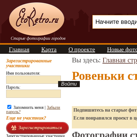
Старые фотографии городов
Главная
Карта
О проекте
Новые фот
Вы здесь:
Главная ст
Зарегистрированные
участники
Ровеньки с
Имя пользователя:
Пароль:
Запомнить меня |
Забыли
Подпишитесь на старые фото
пароль?
Еще не участник?
Если понравился проект в ц
Фотографии ст
Зарегистрированные участники