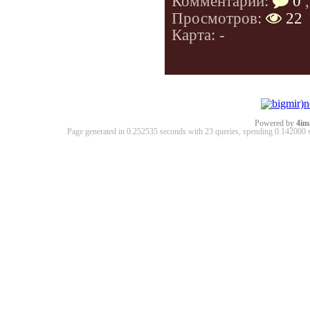
Комментарии:
0
,
Просмотров:
22
Карта: -
Powered by
4im
Page generated in 0.252535 seconds with 23 queries, spending 0.14200