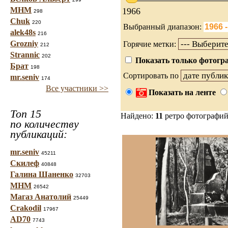
МНМ
1966
298
Chuk
220
Выбранный диапазон:
alek48s
216
Grozniy
Горячие метки:
212
Strannic
202
Показать только фотогра
Брат
198
Сортировать по
mr.seniv
174
Все участники >>
Показать на ленте
Топ 15
Найдено:
11
ретро фотографи
по количеству
публикаций:
mr.seniv
45211
Скилеф
40848
Галина Шаненко
32703
МНМ
26542
Магаз Анатолий
25449
Crakodil
17967
AD70
7743