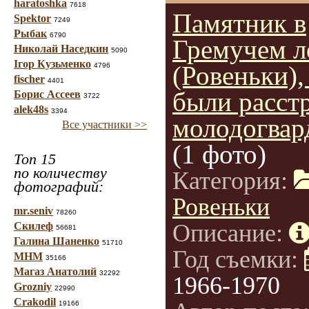
haratoshka
7618
Памятник в
Spektor
7249
Рыбак
6790
Гремучем л
Николай Наседкин
5090
Ігор Кузьменко
(Ровеньки),
4796
fischer
4401
были расст
Борис Ассеев
3722
alek48s
3394
молодогвар
Все участники >>
(1 фото)
Топ 15
по количеству
Категория:
фотографий:
Ровеньки
mr.seniv
78260
Описание:
Скилеф
56681
Галина Шаненко
51710
Год съемки:
МНМ
35166
Магаз Анатолий
32292
1966-1970
Grozniy
22990
Crakodil
19166