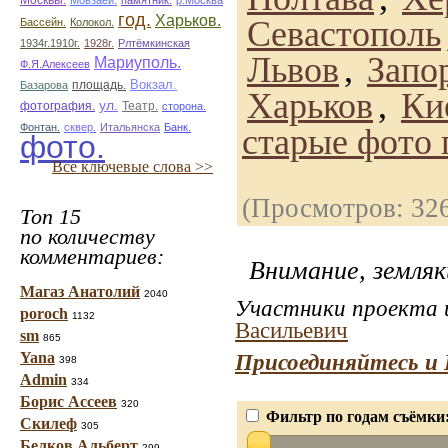
Москвы.
Мовзаей.
памятник.
р.Москва
год.
Харьков.
Севастополь
Бассейн.
Колокол.
1934г.1910г.
1928г.
Рлтёмкинская
Львов
,
Запо
Мариуполь.
Ф.Я.Алексеев
площадь.
Вокзал.
Базарова
Харьков
,
Ки
ул.
фотография.
Театр.
сторона.
Фонтан.
сквер.
Итальянска
Банк.
старые фото 
фото.
Все ключевые слова >>
(Просмотров: 32
Топ 15
по количеству
комментариев:
Внимание, земляк
Магаз Анатолий
2040
Участники проекта и
poroch
1132
Васильевич
sm
865
Yana
Присоединяйтесь и 
398
Admin
334
Борис Ассеев
320
Фильтр по годам съёмки
Скилеф
305
Белков Альберт
299