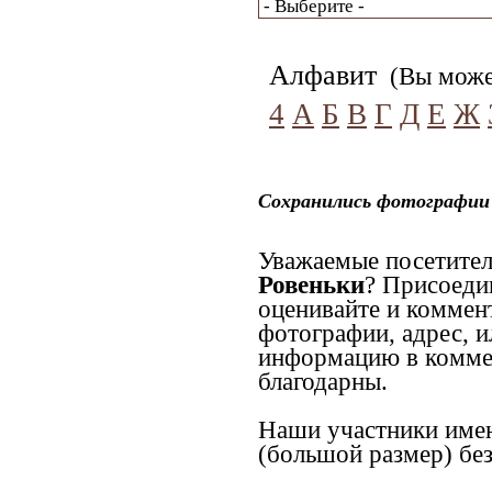
Алфавит
(Вы может
4
А
Б
В
Г
Д
Е
Ж
Сохранились фотографии 
Уважаемые посетител
Ровеньки
? Присоеди
оценивайте и коммен
фотографии, адрес, и
информацию в коммен
благодарны.
Наши участники имею
(большой размер) без