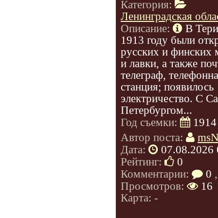
Категория:
Ленинградская обла
Описание:
В Тери
1913 году были отк
русских и финских 
и лавки, а также поч
телеграф, телефонн
станция; появилось
электричество. С Са
Петербургом...
Год съемки:
1914
Автор поста:
msN
Дата:
07.08.2026 
Рейтинг:
0
Комментарии:
0
,
Просмотров:
16
Карта: -