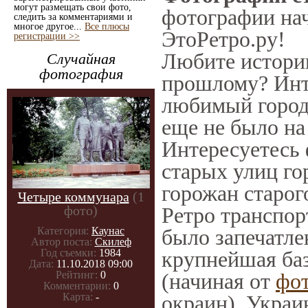
могут размещать свои фото,
фотографии нач
следить за комментариями и
многое другое...
Все плюсы
ЭтоРетро.ру!
регистрации >>
Любите историю
Случайная
фотография
прошлому? Инт
любимый город 
еще не было на
Интересуетесь
старых улиц го
горожан старог
Четыре коммунара
(1
фото)
Ретро транспорт
Категория:
Каунас
было запечатле
Автор поста:
Скилеф
Год съемки:
1984
крупнейшая баз
Дата:
11.10.2018 09:00
Рейтинг:
0
(начиная от
фо
Комментарии:
0
Карта:
-
окраин), Украи