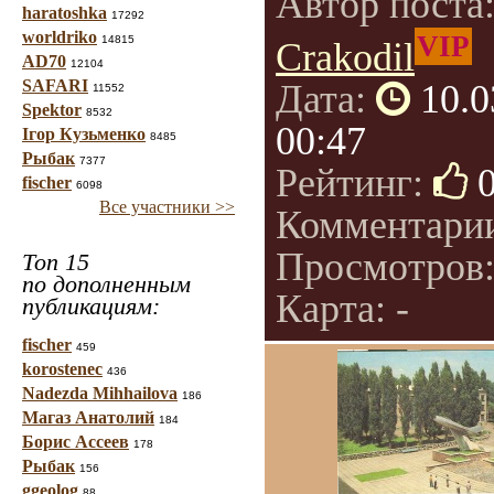
Автор поста
haratoshka
17292
worldriko
VIP
14815
Crakodil
AD70
12104
SAFARI
Дата:
10.0
11552
Spektor
8532
00:47
Ігор Кузьменко
8485
Рыбак
7377
Рейтинг:
fischer
6098
Все участники >>
Комментари
Просмотров
Топ 15
по дополненным
Карта: -
публикациям:
fischer
459
korostenec
436
Nadezda Mihhailova
186
Магаз Анатолий
184
Борис Ассеев
178
Рыбак
156
ggeolog
88