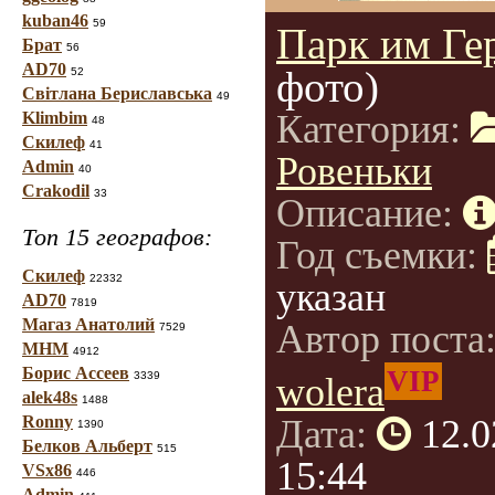
kuban46
59
Парк им Ге
Брат
56
AD70
фото)
52
Світлана Бериславська
49
Категория:
Klimbim
48
Скилеф
41
Ровеньки
Admin
40
Crakodil
33
Описание:
Топ 15 географов:
Год съемки:
Скилеф
22332
указан
AD70
7819
Магаз Анатолий
Автор поста
7529
МНМ
4912
Борис Ассеев
VIP
3339
wolera
alek48s
1488
Ronny
Дата:
12.0
1390
Белков Альберт
515
15:44
VSx86
446
Admin