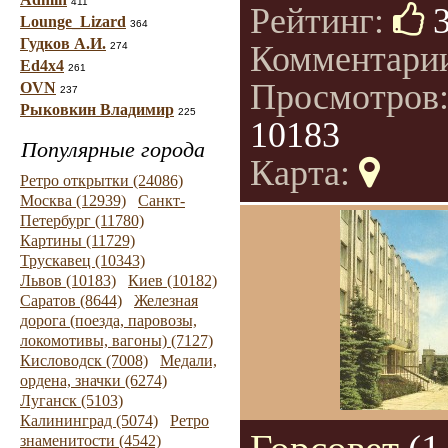
411
Рейтинг:
Lounge_Lizard
364
Гудков А.И.
Комментари
274
Ed4x4
261
Просмотров
OVN
237
Рыковкин Владимир
225
10183
Популярные города
Карта:
Ретро открытки (24086)
Москва (12939)
Санкт-
Петербург (11780)
Картины (11729)
Трускавец (10343)
Львов (10183)
Киев (10182)
Саратов (8644)
Железная
дорога (поезда, паровозы,
локомотивы, вагоны) (7127)
Кисловодск (7008)
Медали,
ордена, значки (6274)
Луганск (5103)
Калининград (5074)
Ретро
знаменитости (4542)