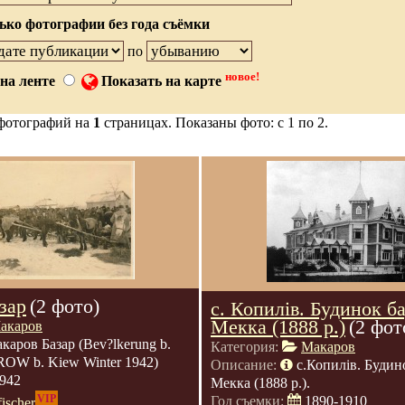
ько фотографии без года съёмки
по
новое!
на ленте
Показать на карте
фотографий на
1
страницах. Показаны фото: с 1 по 2.
зар
(2 фото)
с. Копилів. Будинок б
Мекка (1888 р.)
(2 фот
акаров
каров Базар (Bev?lkerung b.
Категория:
Макаров
OW b. Kiew Winter 1942)
Описание:
с.Копилів. Будин
942
Мекка (1888 р.).
VIP
Год съемки:
1890-1910
fischer