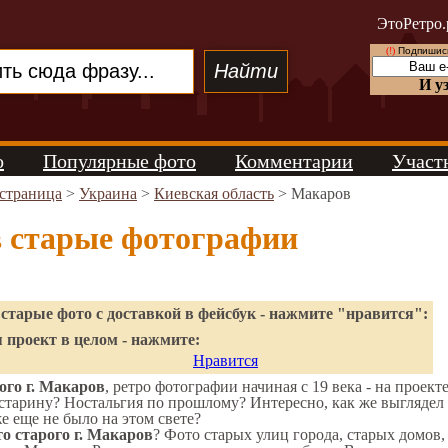
ЭтоРетро.
(!)
Подпишись
И у
о
Популярные фото
Комментарии
Участ
 страница
>
Украина
>
Киевская область
> Макаров
 старые фотографии
старые фото с доставкой в фейсбук - нажмите "нравится":
 проект в целом - нажмите:
Нравится
ого г. Макаров
, ретро фотографии начиная с 19 века - на проект
старину? Ностальгия по прошлому? Интересно, как же выгляде
же еще не было на этом свете?
о старого г. Макаров
? Фото старых улиц города, старых домов