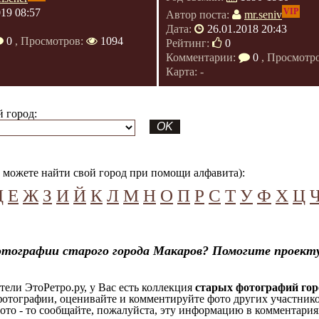
VIP
019 08:57
Автор поста:
mr.seniv
Дата:
26.01.2018 20:43
0
, Просмотров:
1094
Рейтинг:
0
Комментарии:
0
, Просмотр
Карта: -
 город:
можете найти свой город при помощи алфавита):
Д
Е
Ж
З
И
Й
К
Л
М
Н
О
П
Р
С
Т
У
Ф
Х
Ц
отографии старого города Макаров? Помогите проект
ели ЭтоРетро.ру, у Вас есть коллекция
старых фотографий го
отографии, оценивайте и комментируйте фото других участников
ото - то сообщайте, пожалуйста, эту информацию в комментариях