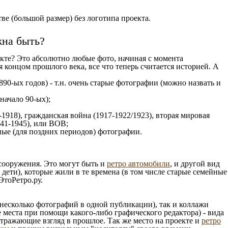
е (большой размер) без логотипа проекта.
жна быть?
кте? Это абсолютно любые фото, начиная c момента
 концом прошлого века, все что теперь считается историей. А
890-ых годов) - т.н. очень старые фотографии (можно назвать и
 начало 90-ых);
1918), гражданская война (1917-1922/1923), вторая мировая
941-1945), или ВОВ;
ые (для поздних периодов) фотографии.
 сооружения. Это могут быть и
ретро автомобили
, и другой вид
ети), которые жили в те времена (в том числе старые семейные
ЭтоРетро.ру.
несколько фотографий в одной публикации), так и коллажи
 места при помощи какого-либо графического редактора) - вида
отражающие взгляд в прошлое. Так же место на проекте и
ретро