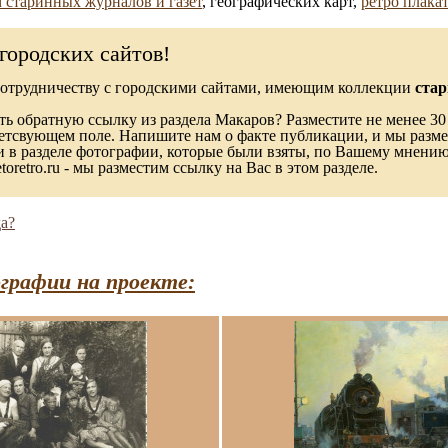
 старинных журналов и газет
, географических карт,
ретро плака
городских сайтов!
сотрудничеству с городскими сайтами, имеющим коллекции
стар
ь обратную ссылку из раздела Макаров? Разместите не менее 30 
ветсвующем поле. Напишите нам о факте публикации, и мы разме
в разделе фотографии, которые были взяты, по Вашему мнению, 
toretro.ru - мы разместим ссылку на Вас в этом разделе.
а?
графии на проекте: