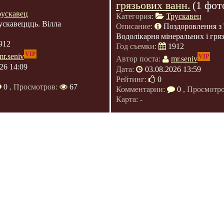
грязьових ванн.
(1 фот
рускавец
Категория:
Трускавец
ускавеццць. Вілла
Описание:
Поздоровлення з 
Водолікарня мінеральних і гря
912
Год съемки:
1912
VIP
mr.seniv
VIP
Автор поста:
mr.seniv
26 14:09
Дата:
03.08.2026 13:59
Рейтинг:
0
0
, Просмотров:
67
Комментарии:
0
, Просмотр
Карта: -