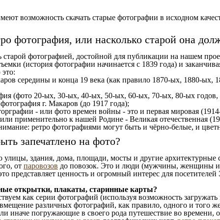
еют возможность скачать старые фотографии в исходном качеств
тро фотография, или насколько старой она дол
ь старой фотографией, достойной для публикации на нашем прое
ъемки (история фотографии начинается с 1839 года) и заканчивая
 это:
аров середины и конца 19 века (как правило 1870-ых, 1880-ых, 1
ия (фото 20-ых, 30-ых, 40-ых, 50-ых, 60-ых, 70-ых, 80-ых годов,
отография г. Макаров (до 1917 года);
орграфии - или фото времен войны - это и первая мировая (1914-
 или применительно к нашей Родине - Великая отечественная (1
имание: ретро фотографиями могут быть и чёрно-белые, и цветн
ыть запечатлено на фото?
то улицы, здания, дома, площади, мосты и другие архитектурные
ого, от
паровозов
до повозок. Это и люди (мужчины, женщины и д
это представляет ценность и огромный интерес для посетителей 
ные открытки, плакаты, старинные карты?
твуем как серии фотографий (используя возможность загружать 
вмещение различных фотографий, как правило, одного и того же
 или иначе погружающие в своего рода путешествие во времени, 