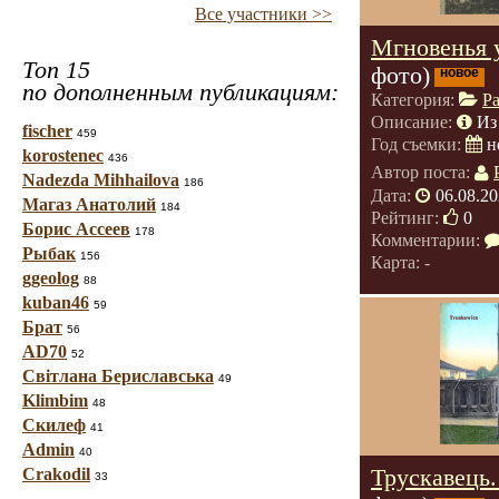
Все участники >>
Мгновенья 
Топ 15
фото)
новое
по дополненным публикациям:
Категория:
Р
Описание:
Из
fischer
459
Год съемки:
н
korostenec
436
Автор поста:
Nadezda Mihhailova
186
Дата:
06.08.20
Магаз Анатолий
184
Рейтинг:
0
Борис Ассеев
178
Комментарии:
Рыбак
156
Карта: -
ggeolog
88
kuban46
59
Брат
56
AD70
52
Світлана Бериславська
49
Klimbim
48
Скилеф
41
Admin
40
Трускавець.
Crakodil
33