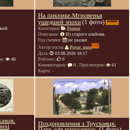
На пикнике.Мгновенья
ушедшей эпохи
(1 фото)
новое
ский
Категория:
Разное
Описание:
Из старого альбома.
Год съемки:
не указан
VIP
Автор поста:
Povar_guns
Дата:
03.08.2026 18:17
ов:
46
Рейтинг:
0
Комментарии:
0
, Просмотров:
61
Карта: -
кавця.
Поздоровлення з Трускавця.
нихі
Парк для прогулянок.
(1 фото)