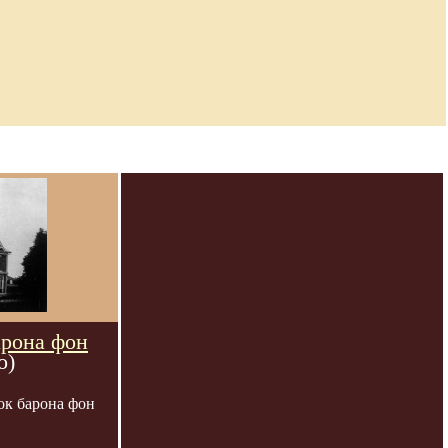
арона фон
о)
ок барона фон