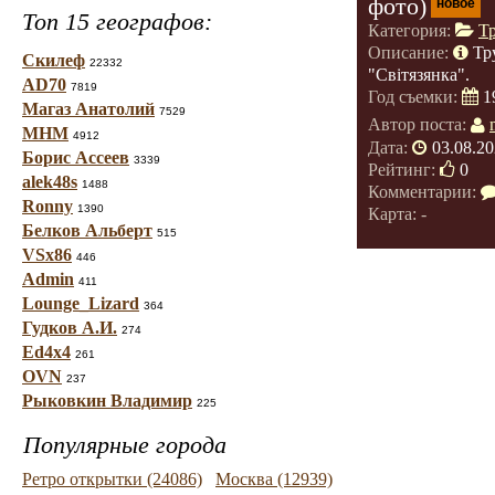
фото)
новое
Топ 15 географов:
Категория:
Т
Описание:
Тр
Скилеф
22332
"Світязянка".
AD70
7819
Год съемки:
1
Магаз Анатолий
7529
Автор поста:
МНМ
4912
Дата:
03.08.20
Борис Ассеев
3339
Рейтинг:
0
alek48s
1488
Комментарии:
Ronny
1390
Карта: -
Белков Альберт
515
VSx86
446
Admin
411
Lounge_Lizard
364
Гудков А.И.
274
Ed4x4
261
OVN
237
Рыковкин Владимир
225
Популярные города
Ретро открытки (24086)
Москва (12939)