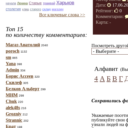
Харьков
Старые
начала
Ленина
трамвай
Дата:
17.06.2
столетия
улиц
старого
склад
магазин
Рейтинг:
0
Все ключевые слова >>
Комментарии:
Карта: -
Топ 15
по количеству комментариев:
Магаз Анатолий
Посмотреть другой
2040
poroch
1132
sm
865
Yana
398
Алфавит
(Вы 
Admin
334
Борис Ассеев
4
А
Б
В
Г
320
Скилеф
305
Белков Альберт
299
МНМ
298
Сохранились ф
Chuk
220
alek48s
216
Grozniy
212
Уважаемые посетит
публикуйте свои ф
Strannic
202
узнали людей на ф
Брат
198