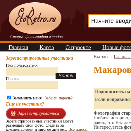
Старые фотографии городов
Главная
Карта
О проекте
Новые фот
Вы здесь:
Главная
Зарегистрированные участники
Имя пользователя:
Макаров
Пароль:
Подпишитесь на 
Запомнить меня |
Забыли пароль?
Если понравился
Еще не участник?
Фотографии стар
Любите историю, 
Зарегистрированные участники могут
давно, что Вас да
размещать свои фото, следить за
Интересуетесь
фот
комментариями и многое другое...
Все плюсы