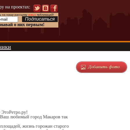
ру на проектах:
 на нашу рассылку
новых
публикаций!
знавай о них первым!
ники
е ЭтоРетро.ру!
л Ваш любимый город Макаров так
, площадей, жизнь горожан старого