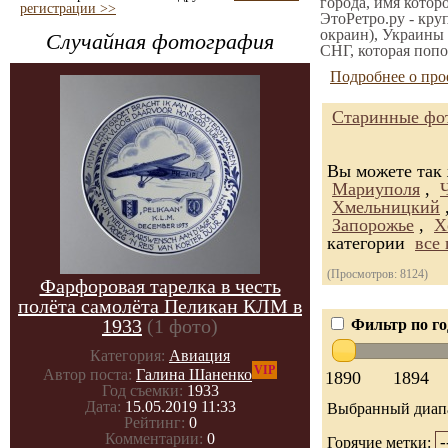
города, имя котор
регистрации >>
ЭтоРетро.ру - кру
окраин), Украины 
Случайная фотография
СНГ, которая попо
Подробнее о про
Старинные фот
Вы можете так 
Мариуполя
,
Хмельницкий
Запорожье
,
Х
категории
все
(Просмотров: 8124)
Фарфоровая тарелка в честь
полёта самолёта Пеликан КЛМ в
1933
(1 фото)
Фильтр по го
Категория:
Авиация
VIP
Автор поста:
Галина Шаненко
1890
1894
Год съемки:
1933
Дата:
15.05.2019 11:33
Выбранный диап
Рейтинг:
0
Комментарии:
0
Горячие метки: