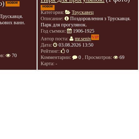
о)
новое
новое
Категория:
Трускавец
Трускавця.
Описание:
Поздоровлення з Трускавця.
зьових ванн.
Парк для прогулянок.
Год съемки:
1906-1925
VIP
Автор поста:
mr.seniv
Дата:
03.08.2026 13:50
Рейтинг:
0
ов:
70
Комментарии:
0
, Просмотров:
69
Карта: -