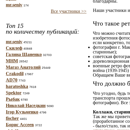
благодарны.
mr.seniv
174
Наши участники им
Все участники >>
Что такое ре
Топ 15
по количеству публикаций:
Что можно считат
изобретения фотос
mr.seniv
если конкретно, то
45211
фотографии г. Мак
Скилеф
40848
старинные);
Галина Шаненко
32703
советская фотограф
МНМ
дореволюционная ф
26542
военные ретро фот
Магаз Анатолий
25449
война (1939-1945)
Crakodil
17967
Обращаем Ваше вн
AD70
7743
Что должно б
haratoshka
7618
Spektor
Что угодно, будь 
7249
транспорта прошл
Рыбак
6790
фотографии). Все 
Николай Наседкин
5090
Ігор Кузьменко
Коллажи, старин
4796
Так же мы приветс
fischer
4401
(проработанное со
Борис Ассеев
- было/стало, так
3722