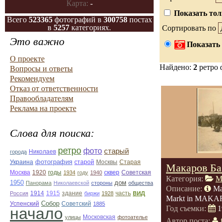
Карта:
-
Показать тол
Всего
523365
фотографий в
300758
постах
в
5257
категориях.
Сортировать по
Это важно
Показать 
О проекте
Найдено:
2
ретро 
Вопросы и ответы
Рекомендуем
Отказ от ответственности
Правообладателям
Реклама на проекте
Слова для поиска:
ретро
фото
старый
Николаев
города
фотография
Украина
Старая
старой
Москвы
Макаров Ба
Москва
1920
годы
сквер
1934
году
1940
Советская
Категория:
М
1950
дом
Панорама
Николаевской
стороны
общества
Описание:
Ма
вид
1914
1915
здание
Россия
биржи
1928
часть
Markt in MAKAR
Собор
Успенский
Советский
1885
Год съемки:
1
начало
улицы
Московская
фотоателье
Автор поста: