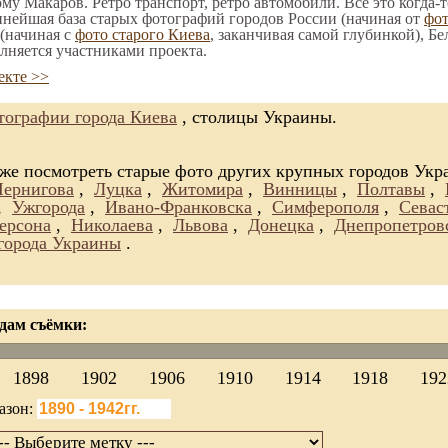
ому Макаров. Ретро транспорт, ретро автомобили. Все это когда-
пнейшая база старых фотографий городов России (начиная от
фо
(начиная с
фото старого Киева
, заканчивая самой глубинкой), Бе
лняется участниками проекта.
екте >>
ографии города Киева
, столицы Украины.
же посмотреть старые фото других крупных городов Укр
Чернигова
,
Луцка
,
Житомира
,
Винницы
,
Полтавы
,
,
Ужгорода
,
Ивано-Франковска
,
Симферополя
,
Севас
ерсона
,
Николаева
,
Львова
,
Донецка
,
Днепропетров
 города Украины
.
дам съёмки:
1898
1902
1906
1910
1914
1918
192
азон: