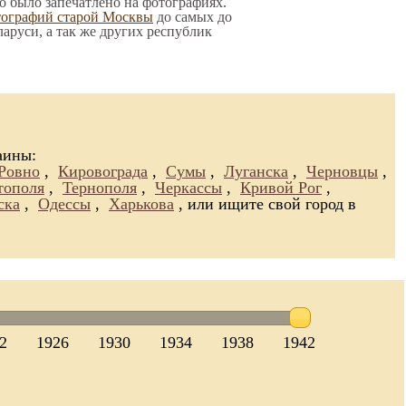
то было запечатлено на фотографиях.
тографий старой Москвы
до самых до
ларуси, а так же других республик
аины:
Ровно
,
Кировограда
,
Сумы
,
Луганска
,
Черновцы
,
тополя
,
Тернополя
,
Черкассы
,
Кривой Рог
,
ска
,
Одессы
,
Харькова
, или ищите свой город в
2
1926
1930
1934
1938
1942