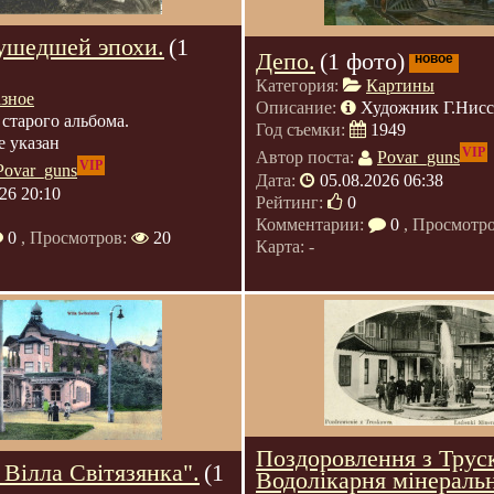
ушедшей эпохи.
(1
Депо.
(1 фото)
новое
Категория:
Картины
азное
Описание:
Художник Г.Нис
 старого альбома.
Год съемки:
1949
е указан
VIP
Автор поста:
Povar_guns
VIP
Povar_guns
Дата:
05.08.2026 06:38
26 20:10
Рейтинг:
0
Комментарии:
0
, Просмотр
0
, Просмотров:
20
Карта: -
Поздоровлення з Трус
 Вілла Світязянка".
(1
Водолікарня мінераль