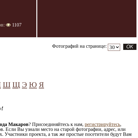
ов:
1107
Фотографий на странице:
Ч
Ш
Щ
Э
Ю
Я
у!
рода Макаров
? Присоединяйтесь к нам,
регистрируйтесь
,
. Если Вы узнали место на старой фотографии, адрес, или
. Участники проекта, а так же простые посетители будут Вам