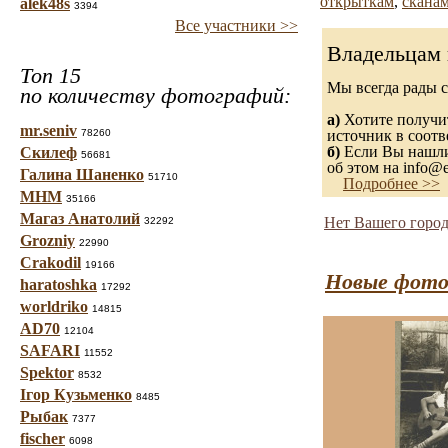
открыткам
,
сканам
alek48s
3394
Все участники >>
Владельцам 
Топ 15
Мы всегда рады 
по количеству фотографий:
а)
Хотите получит
mr.seniv
78260
источник в соот
б)
Если Вы нашли 
Скилеф
56681
об этом на info@e
Галина Шаненко
51710
Подробнее >>
МНМ
35166
Магаз Анатолий
Нет Вашего город
32292
Grozniy
22990
Crakodil
19166
Новые фото
haratoshka
17292
worldriko
14815
AD70
12104
SAFARI
11552
Spektor
8532
Ігор Кузьменко
8485
Рыбак
7377
fischer
6098