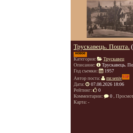
Трускавець. Пошта.
новое
Категория:
Трускавец
Описание:
Трускавець. П
Год съемки:
1957
VIP
Автор поста:
mr.seniv
Дата:
07.08.2026 18:06
Рейтинг:
0
Комментарии:
0
, Просмо
Карта: -