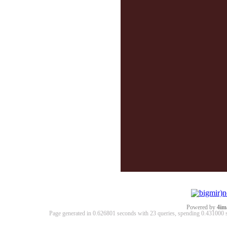
Powered by
4im
Page generated in 0.626801 seconds with 23 queries, spending 0.43100