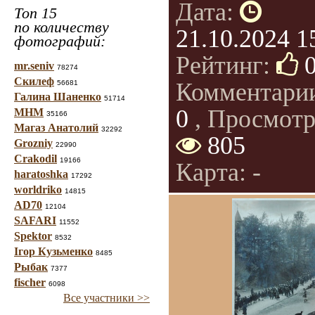
Дата:
Топ 15
по количеству
21.10.2024 1
фотографий:
Рейтинг:
mr.seniv
78274
Скилеф
Комментари
56681
Галина Шаненко
51714
0
, Просмотр
МНМ
35166
Магаз Анатолий
32292
805
Grozniy
22990
Crakodil
19166
Карта: -
haratoshka
17292
worldriko
14815
AD70
12104
SAFARI
11552
Spektor
8532
Ігор Кузьменко
8485
Рыбак
7377
fischer
6098
Все участники >>