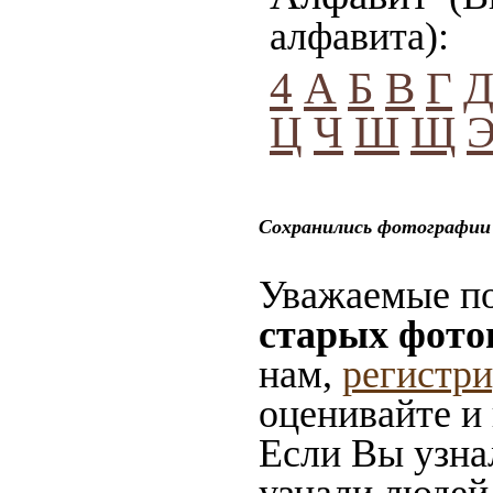
алфавита):
4
А
Б
В
Г
Ц
Ч
Ш
Щ
Сохранились фотографии 
Уважаемые по
старых фото
нам,
регистр
оценивайте и
Если Вы узна