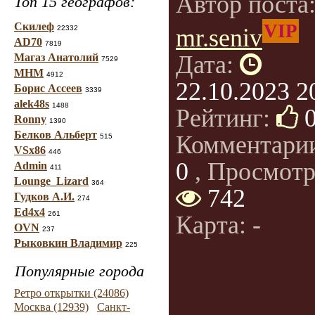
Автор поста
Топ 15 географов:
Скилеф
VIP
22332
mr.seniv
AD70
7819
Дата:
Магаз Анатолий
7529
МНМ
4912
22.10.2023 2
Борис Ассеев
3339
alek48s
1488
Рейтинг:
Ronny
1390
Белков Альберт
Комментари
515
VSx86
446
0
, Просмотр
Admin
411
Lounge_Lizard
364
742
Гудков А.И.
274
Ed4x4
261
Карта: -
OVN
237
Рыковкин Владимир
225
Популярные города
Ретро открытки (24086)
Москва (12939)
Санкт-