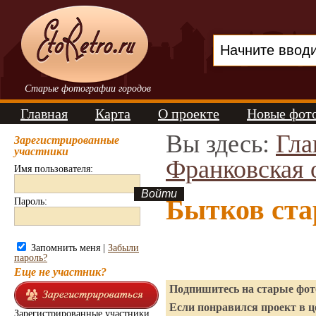
Старые фотографии городов
Главная
Карта
О проекте
Новые фот
Вы здесь:
Гла
Зарегистрированные
участники
Франковская 
Имя пользователя:
Бытков ста
Пароль:
Запомнить меня |
Забыли
пароль?
Еще не участник?
Подпишитесь на старые фото
Если понравился проект в ц
Зарегистрированные участники