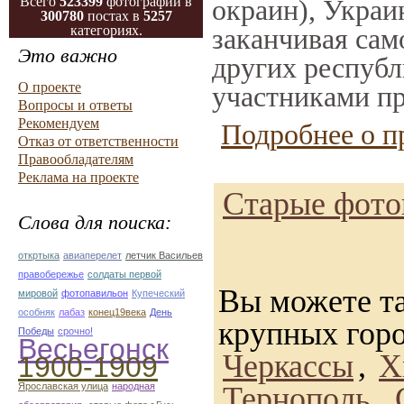
Всего
523399
фотографий в
окраин), Украи
300780
постах в
5257
категориях.
заканчивая само
Это важно
других республ
О проекте
участниками пр
Вопросы и ответы
Рекомендуем
Подробнее о п
Отказ от ответственности
Правообладателям
Реклама на проекте
Старые фото
Слова для поиска:
откртыка
авиаперелет
летчик Васильев
правобережье
солдаты первой
Вы можете та
мировой
фотопавильон
Купеческий
особняк
лабаз
конец19века
День
крупных гор
Победы
срочно!
Весьегонск
Черкассы
,
Х
1900-1909
Ярославская улица
народная
Тернополь
,