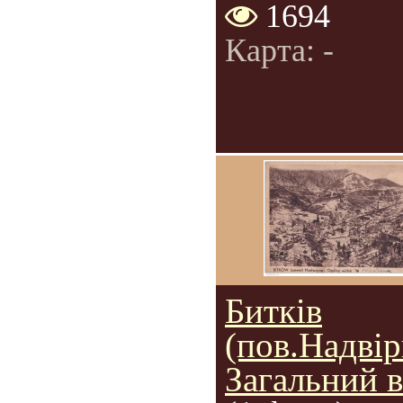
1694
Карта: -
Битків
(пов.Надвір
Загальний в