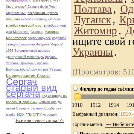
обсерватория.
старые фото г.Гусь-
Полтава
,
Од
Хрустальный
Старые фото Гусь-
Хрустальный
покровская церковь
Луганск
,
Кр
Лёвшино
витебск площадь свободы
витебск кировский мост
витебск синий
Житомир
,
Д
дом
Магнитная
Станица
Магнитка
ищите свой г
Магнитогорск
озеро Марупес
лодочная
станция
Главпочта
Фабрика "Аврора".
Украины
.
1965
Богоявленская церковь
Дмитровский монастырь
церковь
Успенья
Прокудин-Горский.
(Просмотров: 51
Борисоглебский монастырь
Тверца.
Краснодар
парк им. Горького
Сергач
старый вид
Фильтр по годам съёмки
сергача
вид из города на
поселок Юбилейный
йошкар-ола
ДК
1910
1912
1914
19
ленин
Савария
Зеленко
Сомбатхей
Выбранный диапазон:
olacity
1920.
ГПУ.ОГПУ
Аэросани
Все ключевые слова >>
Горячие метки:
Показать только фотогра