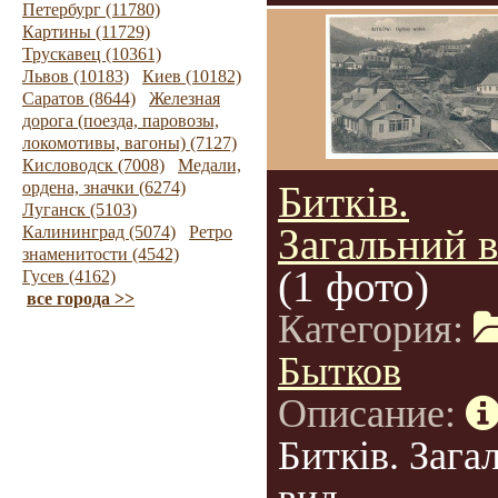
Петербург (11780)
Картины (11729)
Трускавец (10361)
Львов (10183)
Киев (10182)
Саратов (8644)
Железная
дорога (поезда, паровозы,
локомотивы, вагоны) (7127)
Кисловодск (7008)
Медали,
ордена, значки (6274)
Битків.
Луганск (5103)
Загальний в
Калининград (5074)
Ретро
знаменитости (4542)
(1 фото)
Гусев (4162)
все города >>
Категория:
Бытков
Описание:
Битків. Зага