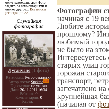
могут размещать свои фото,
следить за комментариями и
Фотографии ст
многое другое...
Все плюсы
регистрации >>
начиная с 19 ве
Случайная
Любите историю
фотография
прошлому? Инт
любимый город 
не было на этом
Интересуетесь
старых улиц го
Луганчане
(1 фото)
горожан старог
Категория:
Ретро открытки
транспорт, ретр
VIP
Автор поста:
Spektor
Год съемки:
не указан
запечатлено на
Дата:
20.11.2011 16:34
Рейтинг:
0
крупнейшая баз
Комментарии:
0
Карта:
-
(начиная от
фо