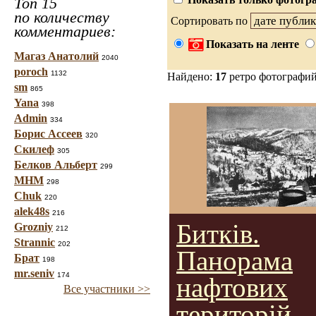
Топ 15
по количеству
Сортировать по
комментариев:
Показать на ленте
Магаз Анатолий
2040
poroch
1132
Найдено:
17
ретро фотографи
sm
865
Yana
398
Admin
334
Борис Ассеев
320
Скилеф
305
Белков Альберт
299
МНМ
298
Chuk
220
alek48s
216
Битків.
Grozniy
212
Strannic
202
Панорама
Брат
198
mr.seniv
174
нафтових
Все участники >>
територій