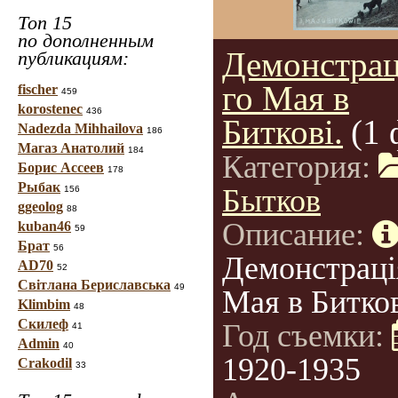
Топ 15
по дополненным
Демонстрац
публикациям:
го Мая в
fischer
459
korostenec
436
Биткові.
(1 
Nadezda Mihhailova
186
Магаз Анатолий
184
Категория:
Борис Ассеев
178
Рыбак
Бытков
156
ggeolog
88
Описание:
kuban46
59
Брат
56
Демонстраці
AD70
52
Світлана Бериславська
49
Мая в Битков
Klimbim
48
Скилеф
Год съемки:
41
Admin
40
1920-1935
Crakodil
33