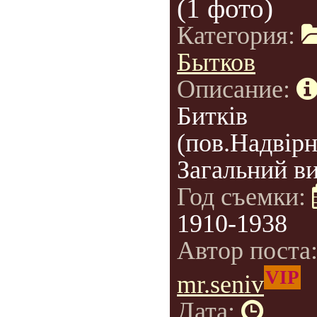
(1 фото)
Категория:
Бытков
Описание:
Битків
(пов.Надвірн
Загальний ви
Год съемки:
1910-1938
Автор поста
VIP
mr.seniv
Дата: