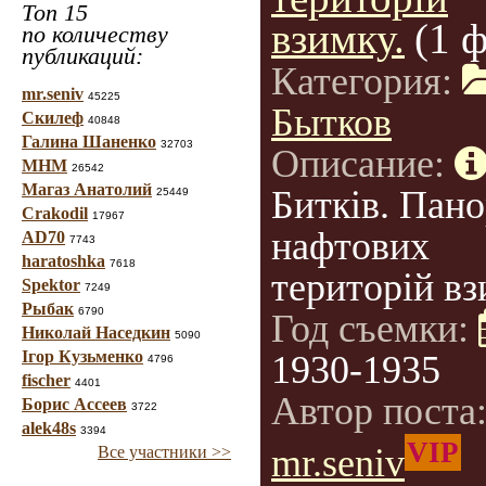
Топ 15
взимку.
(1 
по количеству
публикаций:
Категория:
mr.seniv
45225
Бытков
Скилеф
40848
Галина Шаненко
32703
Описание:
МНМ
26542
Магаз Анатолий
Битків. Пан
25449
Crakodil
17967
нафтових
AD70
7743
haratoshka
7618
територій вз
Spektor
7249
Рыбак
6790
Год съемки:
Николай Наседкин
5090
Ігор Кузьменко
1930-1935
4796
fischer
4401
Автор поста
Борис Ассеев
3722
alek48s
3394
VIP
mr.seniv
Все участники >>