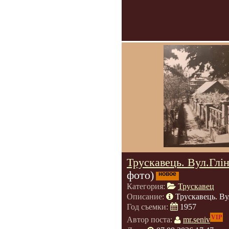
Трускавець. Вул.Глін
фото)
новое
Категория:
Трускавец
Описание:
Трускавець. Ву
Год съемки:
1957
VIP
Автор поста:
mr.seniv