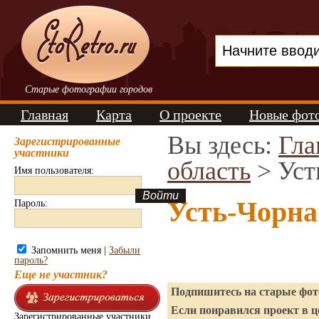
Старые фотографии городов
Главная
Карта
О проекте
Новые фот
Вы здесь:
Гла
Зарегистрированные
участники
область
> Уст
Имя пользователя:
Усть-Чорна
Пароль:
Запомнить меня |
Забыли
пароль?
Еще не участник?
Подпишитесь на старые фото
Если понравился проект в ц
Зарегистрированные участники