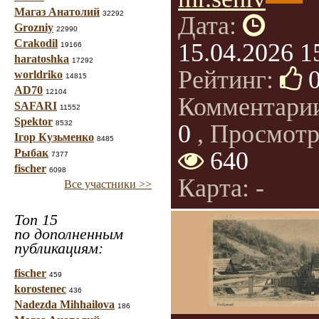
Магаз Анатолий
32292
Дата:
Grozniy
22990
Crakodil
15.04.2026 1
19166
haratoshka
17292
Рейтинг:
worldriko
14815
AD70
12104
Комментари
SAFARI
11552
Spektor
8532
0
, Просмотр
Ігор Кузьменко
8485
Рыбак
640
7377
fischer
6098
Карта: -
Все участники >>
Топ 15
по дополненным
публикациям:
fischer
459
korostenec
436
Nadezda Mihhailova
186