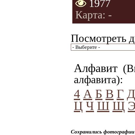
1977
Карта: -
Посмотреть д
Алфавит
(Вы
алфавита):
4
А
Б
В
Г
Ц
Ч
Ш
Щ
Сохранились фотографии 