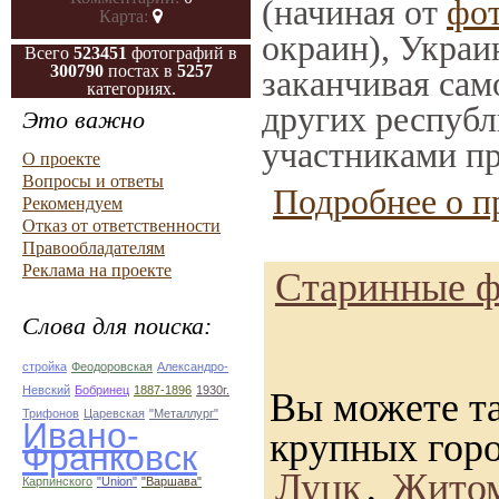
(начиная от
фо
Карта:
окраин), Украи
Всего
523451
фотографий в
300790
постах в
5257
заканчивая само
категориях.
других республ
Это важно
участниками пр
О проекте
Вопросы и ответы
Подробнее о п
Рекомендуем
Отказ от ответственности
Правообладателям
Реклама на проекте
Старинные ф
Слова для поиска:
стройка
Феодоровская
Александро-
Невский
Бобринец
1887-1896
1930г.
Вы можете та
Трифонов
Царевская
"Металлург"
Ивано-
крупных гор
Франковск
Луцк
,
Жито
Карпинского
"Union"
"Варшава"