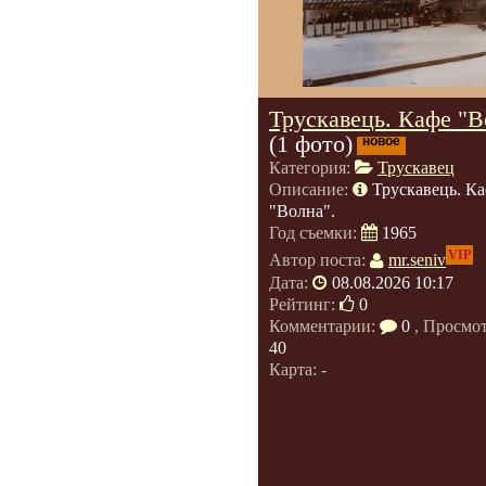
Трускавець. Кафе "В
(1 фото)
новое
Категория:
Трускавец
Описание:
Трускавець. К
"Волна".
Год съемки:
1965
VIP
Автор поста:
mr.seniv
Дата:
08.08.2026 10:17
Рейтинг:
0
Комментарии:
0
, Просмо
40
Карта: -