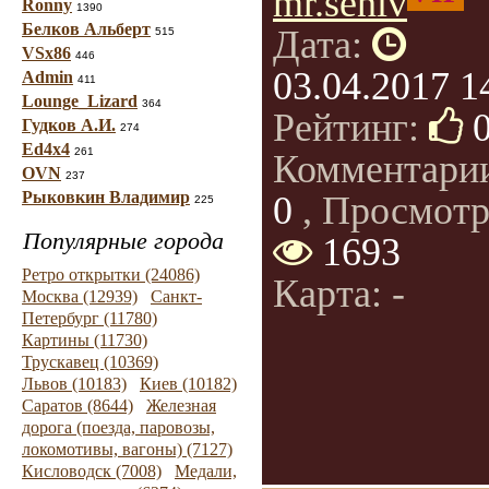
mr.seniv
Ronny
1390
Белков Альберт
Дата:
515
VSx86
446
03.04.2017 1
Admin
411
Lounge_Lizard
364
Рейтинг:
Гудков А.И.
274
Ed4x4
261
Комментари
OVN
237
Рыковкин Владимир
0
, Просмотр
225
Популярные города
1693
Ретро открытки (24086)
Карта: -
Москва (12939)
Санкт-
Петербург (11780)
Картины (11730)
Трускавец (10369)
Львов (10183)
Киев (10182)
Саратов (8644)
Железная
дорога (поезда, паровозы,
локомотивы, вагоны) (7127)
Кисловодск (7008)
Медали,