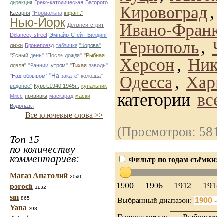
дирекция
Греко-католическая
Баторого
Кировоград
Касарня
"Нормальна
інфант."
Нью-Йорк
Ивано-Франк
Деланси-стрит
Delancey-street
Эмпайр-Стейт-Билдинг
Тернополь
,
лыжи
Бронепоезд
табличка
"Корова"
"Ясный
день"
"После
дождя"
"Рыбная
Херсон
,
Ник
ловля"
"Ранним
утром"
"Тихая
заводь"
"На
"Над
обрывом"
закате"
колодца"
Одесса
,
Хар
водопое"
Курск.1940-1945гг.
купальник
категории
вс
Мисс
прививка
маскарад
маски
Водолазы
Все ключевые слова >>
(Просмотров: 58
Топ 15
по количеству
комментариев:
Фильтр по годам съёмки
Магаз Анатолий
2040
1900
1906
1912
191
poroch
1132
sm
865
Выбранный диапазон:
Yana
398
Горячие метки: