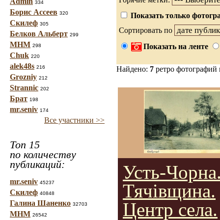
Admin
334
Борис Ассеев
320
Показать только фотогра
Скилеф
305
Сортировать по
Белков Альберт
299
МНМ
Показать на ленте
298
Chuk
220
alek48s
216
Найдено:
7
ретро фотографий
Grozniy
212
Strannic
202
Брат
198
mr.seniv
174
Все участники >>
Топ 15
по количеству
публикаций:
Усть-Чорна
mr.seniv
45237
Тячівщина.
Скилеф
40848
Галина Шаненко
Центр села.
32703
МНМ
26542