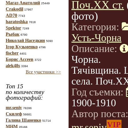
Поч.ХХ ст.
Магаз Анатолий
25449
Crakodil
17967
фото)
AD70
7743
haratoshka
7618
Категория:
Spektor
7249
Рыбак
Усть-Чорна
6790
Николай Наседкин
5090
Описание:
Ігор Кузьменко
4796
fischer
4401
Чорна.
Борис Ассеев
3722
alek48s
3394
Тячівщина. 
Все участники >>
села. Поч.ХХ
Топ 15
Год съемки:
по количеству
фотографий:
1900-1910
mr.seniv
78286
Автор поста
Скилеф
56681
Галина Шаненко
51714
VIP
mr.seniv
МНМ
35166