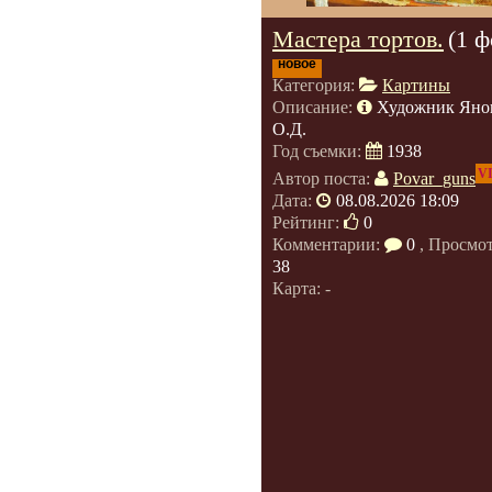
Мастера тортов.
(1 ф
новое
Категория:
Картины
Описание:
Художник Яно
О.Д.
Год съемки:
1938
V
Автор поста:
Povar_guns
Дата:
08.08.2026 18:09
Рейтинг:
0
Комментарии:
0
, Просмо
38
Карта: -