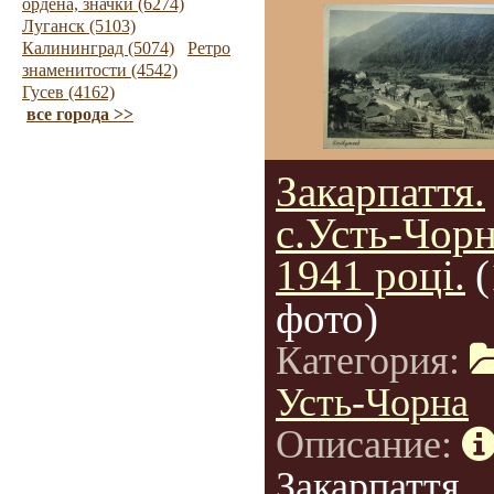
ордена, значки (6274)
Луганск (5103)
Калининград (5074)
Ретро
знаменитости (4542)
Гусев (4162)
все города >>
Закарпаття.
с.Усть-Чорн
1941 році.
(
фото)
Категория:
Усть-Чорна
Описание:
Закарпаття.