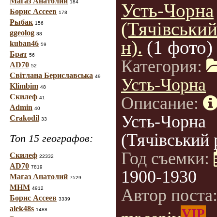
Магаз Анатолий
184
Усть-Чорна
Борис Ассеев
178
Рыбак
(Тячівський
156
ggeolog
88
н).
(1 фото)
kuban46
59
Брат
56
Категория:
AD70
52
Світлана Бериславська
49
Усть-Чорна
Klimbim
48
Скилеф
Описание:
41
Admin
40
Усть-Чорна
Crakodil
33
(Тячівський 
Топ 15 географов:
Год съемки:
Скилеф
22332
AD70
7819
1900-1930
Магаз Анатолий
7529
МНМ
4912
Автор поста
Борис Ассеев
3339
alek48s
VIP
1488