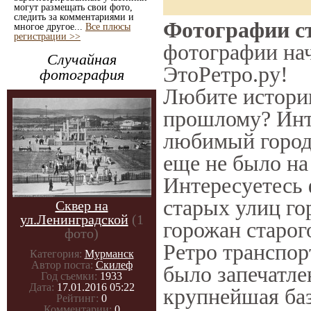
могут размещать свои фото,
следить за комментариями и
Фотографии ст
многое другое...
Все плюсы
регистрации >>
фотографии нач
Случайная
ЭтоРетро.ру!
фотография
Любите историю
прошлому? Инт
любимый город 
еще не было на
Интересуетесь
старых улиц го
Сквер на
ул.Ленинградской
(1
горожан старог
фото)
Ретро транспорт
Категория:
Мурманск
Автор поста:
Скилеф
было запечатле
Год съемки:
1933
Дата:
17.01.2016 05:22
крупнейшая баз
Рейтинг:
0
Комментарии:
0