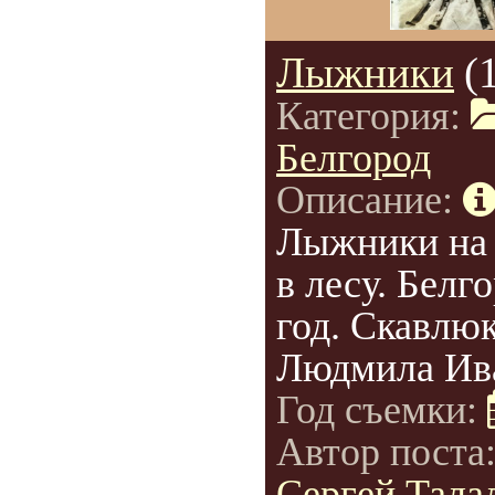
Лыжники
(
Категория:
Белгород
Описание:
Лыжники на 
в лесу. Белг
год. Скавлю
Людмила Ив
Год съемки:
Автор поста
Сергей Талал