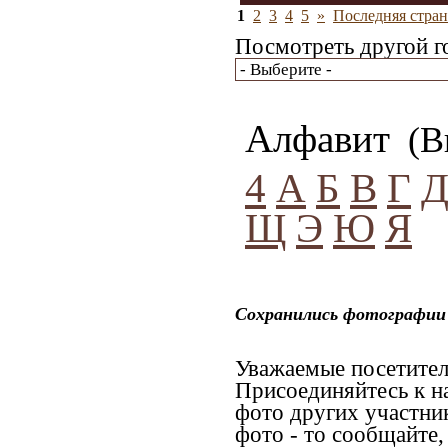
1
2
3
4
5
»
Последняя стран
Посмотреть другой г
Алфавит
(Вы
4
А
Б
В
Г
Щ
Э
Ю
Я
Сохранились фотографии 
Уважаемые посетител
Присоединяйтесь к н
фото других участник
фото - то сообщайте,