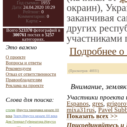
Год съемки:
1955
окраин), Укр
Дата:
24.04.2020 10:29
Рейтинг:
0
заканчивая са
Комментарии:
0
Карта:
-
других респу
Всего
523370
фотографий в
300761
постах в
5257
участниками 
категориях.
Это важно
Подробнее о 
О проекте
Вопросы и ответы
Рекомендуем
(Просмотров: 46931)
Отказ от ответственности
Правообладателям
Внимание, земляк
Реклама на проекте
Участники проекта и
Слова для поиска:
Espanos
,
gres
,
grigor
mixa31rus
,
Pavel Subb
столик
Иркутск панорама начало ХХ
Показать всех >>
века
Театр Иркутск начало ХХ века
Дом Генерал-Губернатора Иркутск
Присоединяйтесь и 