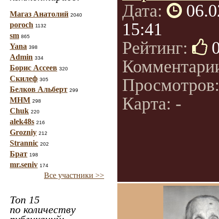
Дата:
06.0
Магаз Анатолий
2040
15:41
poroch
1132
sm
865
Рейтинг:
Yana
398
Admin
334
Комментари
Борис Ассеев
320
Скилеф
Просмотров
305
Белков Альберт
299
Карта: -
МНМ
298
Chuk
220
alek48s
216
Grozniy
212
Strannic
202
Брат
198
mr.seniv
174
Все участники >>
Топ 15
по количеству