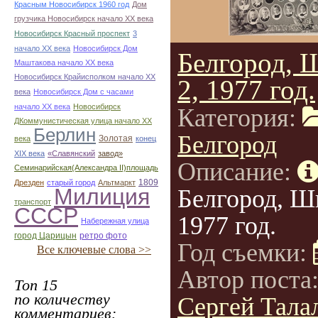
Красным Новосибирск 1960 год
Дом
грузчика Новосибирск начало ХХ века
Новосибирск Красный проспект
3
начало ХХ века
Новосибирск Дом
Белгород, 
Маштакова начало ХХ века
Новосибирск Крайисполком начало ХХ
2, 1977 год.
века
Новосибирск Дом с часами
начало ХХ века
Новосибирск
Категория:
ДКоммунистическая улица начало ХХ
Берлин
Белгород
Золотая
века
конец
ХІХ века
«Славянский
завод»
Описание:
Семинарийская(Александра II)площадь
1809
Дрезден
старый город
Альтмаркт
Милиция
Белгород, Ш
транспорт
СССР
1977 год.
Набережная улица
город Царицын
ретро фото
Год съемки:
Все ключевые слова >>
Автор поста
Топ 15
по количеству
Сергей Талал
комментариев: