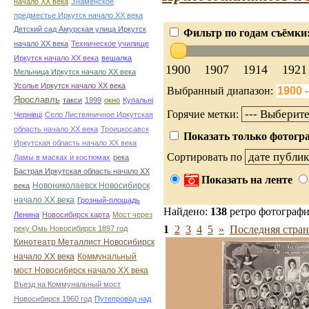
начало ХХ века
Знаменское
предместье Иркутск начало ХХ века
Детский сад Амурская улица Иркутск
Фильтр по годам съёмки
начало ХХ века
Техническое училище
Иркутск начало ХХ века
вешалка
1900
1907
1914
1921
Мельница Иркутск начало ХХ века
Усолье Иркутск начало ХХ века
Выбранный диапазон:
Ярославль
такси
1999
окно
Купальні
Горячие метки:
Чернівці
Село Листвяничное Иркутская
область начало ХХ века
Троицкосавск
Показать только фотогра
Иркутская область начало ХХ века
Сортировать по
Ламы в масках и костюмах
река
Бастрая Иркутская область начало ХХ
Показать на ленте
Новониколаевск Новосибирск
века
начало ХХ века
Грозный-площадь
Найдено:
138
ретро фотограф
Ленина
Новосибирск карта
Мост через
1
2
3
4
5
»
Последняя стран
реку Омь Новосибирск 1897 год
Кинотеатр Металлист Новосибирск
начало ХХ века
Коммунальный
мост Новосибирск начало ХХ века
Въезд на Коммунальный мост
Новосибирск 1960 год
Путепровод над