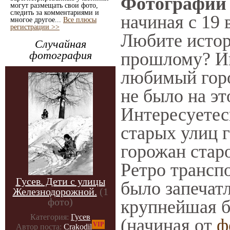
Фотографии с
могут размещать свои фото,
следить за комментариями и
начиная с 19 
многое другое...
Все плюсы
регистрации >>
Любите истор
Случайная
фотография
прошлому? Ин
любимый горо
не было на эт
Интересуете
старых улиц 
горожан старо
Ретро транспо
Гусев. Дети с улицы
было запечат
Железнодорожной.
(1
фото)
крупнейшая б
Категория:
Гусев
(начиная от
ф
VIP
Автор поста:
Crakodil