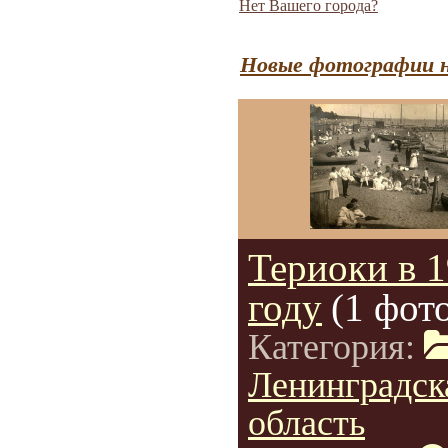
Нет Вашего города?
Новые фотографии н
Териоки в 
году
(1 фот
Категория:
Ленинградск
область