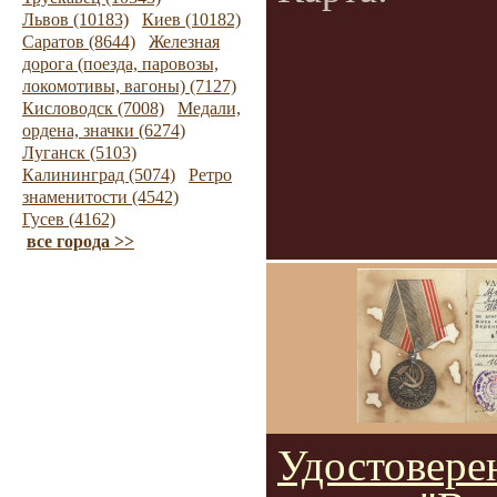
Львов (10183)
Киев (10182)
Саратов (8644)
Железная
дорога (поезда, паровозы,
локомотивы, вагоны) (7127)
Кисловодск (7008)
Медали,
ордена, значки (6274)
Луганск (5103)
Калининград (5074)
Ретро
знаменитости (4542)
Гусев (4162)
все города >>
Удостовере