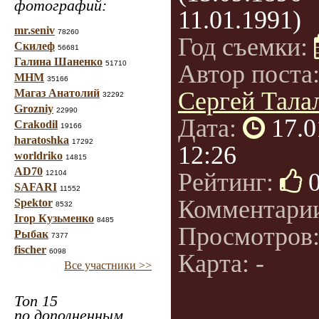
фотографий:
11.01.1991)
mr.seniv
78260
Год съемки:
Скилеф
56681
Галина Шаненко
51710
Автор поста
МНМ
35166
Магаз Анатолий
Сергей Талал
32292
Grozniy
22990
Дата:
17.0
Crakodil
19166
haratoshka
17292
12:26
worldriko
14815
AD70
Рейтинг:
12104
SAFARI
11552
Комментари
Spektor
8532
Ігор Кузьменко
8485
Просмотров
Рыбак
7377
fischer
6098
Карта: -
Все участники >>
Топ 15
по дополненным