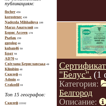
публикациям:
fischer
459
korostenec
436
Nadezda Mihhailova
186
Магаз Анатолий
184
Борис Ассеев
178
Рыбак
156
ggeolog
88
kuban46
59
Брат
56
AD70
52
Сертификат
Світлана Бериславська
49
Klimbim
48
"Белус".
(1 
Скилеф
41
Admin
40
Категория:
Crakodil
33
Белгород
Топ 15 географов:
Описание:
Скилеф
22332