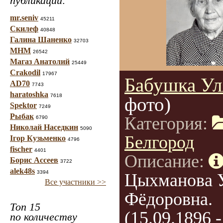
публикаций:
mr.seniv
45211
Скилеф
40848
Галина Шаненко
32703
МНМ
26542
Магаз Анатолий
25449
Crakodil
17967
Бабушка Ул
AD70
7743
haratoshka
7618
фото)
Spektor
7249
Рыбак
Категория:
6790
Николай Наседкин
5090
Белгород
Ігор Кузьменко
4796
fischer
4401
Описание:
Борис Ассеев
3722
alek48s
3394
Цыхманова 
Все участники >>
Фёдоровна.
Топ 15
(15.09.1896 -
по количеству