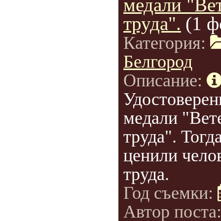
медали "Ве
труда".
(1 ф
Категория:
Белгород
Описание:
Удостоверен
медали "Вет
труда". Тогд
ценили чело
труда.
Год съемки:
Автор поста