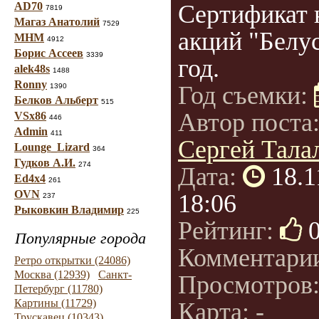
AD70
Сертификат 
7819
Магаз Анатолий
7529
акций "Белус
МНМ
4912
Борис Ассеев
3339
год.
alek48s
1488
Ronny
Год съемки:
1390
Белков Альберт
515
Автор поста
VSx86
446
Admin
411
Сергей Талал
Lounge_Lizard
364
Гудков А.И.
274
Дата:
18.1
Ed4x4
261
OVN
18:06
237
Рыковкин Владимир
225
Рейтинг:
Популярные города
Комментари
Ретро открытки (24086)
Москва (12939)
Санкт-
Просмотров
Петербург (11780)
Картины (11729)
Карта: -
Трускавец (10343)