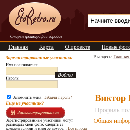
Старые фотографии городов
Главная
Карта
О проекте
Новые фот
Вы здесь:
Главная
Зарегистрированные участники
Имя пользователя:
Пароль:
Виктор 
Запомнить меня |
Забыли пароль?
Еще не участник?
Профиль пол
Общая инфор
Зарегистрированные участники могут
размещать свои фото, следить за
комментариями и многое другое...
Все плюсы