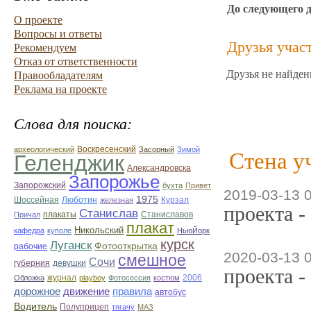
До следующего 
О проекте
Вопросы и ответы
Друзья учас
Рекомендуем
Отказ от ответственности
Друзья не найден
Правообладателям
Реклама на проекте
Слова для поиска:
Воскресенский
археологический
Засорный
Зимой
Стена у
Геленджик
Александровска
Запорожье
Запорожский
бухта
Привет
2019-03-13 
1975
Люботин
Шоссейная
железная
Курзал
проекта -
Станислав
Станиславов
Причал
плакаты
плакат
Никольский
кафедра
куполе
НьюЙорк
курск
Луганск
Фотооткрытка
рабочие
2020-03-13 
смешное
Сочи
губерния
девушки
проекта -
журнал
Обложка
playboy
Фотосессия
костюм
2006
дорожное
движение
правила
автобус
Водитель
Полуприцеп
тягачу
МАЗ