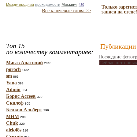
проходимости
Москвич
Междугородний
430
Только зарегис
Все ключевые слова >>
записи на стене!
Топ 15
Публикации 
по количеству комментариев:
Последние фотогр
Магаз Анатолий
Сейчас нет новых
2040
poroch
1132
sm
865
Yana
398
Admin
334
Борис Ассеев
320
Скилеф
305
Белков Альберт
299
МНМ
298
Chuk
220
alek48s
216
Grozniy