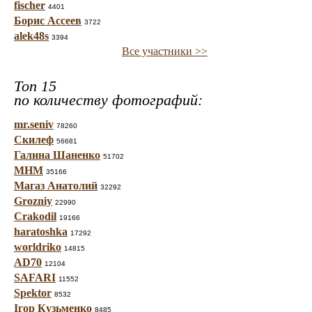
fischer
4401
Борис Ассеев
3722
alek48s
3394
Все участники >>
Топ 15
по количеству фотографий:
mr.seniv
78260
Скилеф
56681
Галина Шаненко
51702
МНМ
35166
Магаз Анатолий
32292
Grozniy
22990
Crakodil
19166
haratoshka
17292
worldriko
14815
AD70
12104
SAFARI
11552
Spektor
8532
Ігор Кузьменко
8485