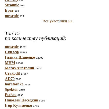
212
Strannic
202
Брат
198
mr.seniv
174
Все участники >>
Топ 15
по количеству публикаций:
mr.seniv
45211
Скилеф
40848
Галина Шаненко
32703
МНМ
26542
Магаз Анатолий
25449
Crakodil
17967
AD70
7743
haratoshka
7618
Spektor
7249
Рыбак
6790
Николай Наседкин
5090
Ігор Кузьменко
4796