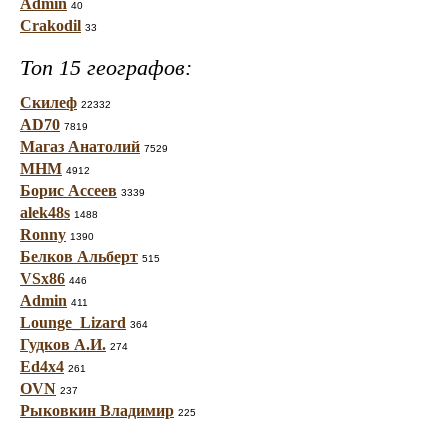
Admin
40
Crakodil
33
Топ 15 географов:
Скилеф
22332
AD70
7819
Магаз Анатолий
7529
МНМ
4912
Борис Ассеев
3339
alek48s
1488
Ronny
1390
Белков Альберт
515
VSx86
446
Admin
411
Lounge_Lizard
364
Гудков А.И.
274
Ed4x4
261
OVN
237
Рыковкин Владимир
225