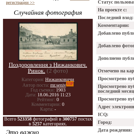
Статус пользова
регистрации >>
На проекте с:
Случайная фотография
Последний вход:
Комментарии:
Добавлено публ
Добавлено фото
Дополнено публ
Поздоровлення з Нижанкович.
Ринок.
(2 фото)
Отмечено на ка
Просмотрено пу
Категория:
Нижанковичи
VIP
Автор поста:
mr.seniv
Просмотрено пу
Год съемки:
1903
последний месяц
Дата:
18.06.2016 11:23
Просмотрено пуб
Рейтинг:
0
Комментарии:
0
Адрес электрон
Карта:
-
ICQ:
Всего
523358
фотографий в
300757
постах
Город:
в
5257
категориях.
Дата рождения:
Это важно